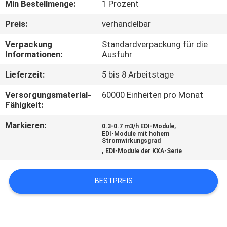
Min Bestellmenge:
1 Prozent
TRETEN
Preis:
verhandelbar
SIE
Verpackung
Standardverpackung für die
MIT
Informationen:
Ausfuhr
UNS
Lieferzeit:
5 bis 8 Arbeitstage
IN
Versorgungsmaterial-
60000 Einheiten pro Monat
Fähigkeit:
VERBINDUNG
Markieren:
,
0.3-0.7 m3/h EDI-Module
EDI-Module mit hohem
NACHRICHTEN
Stromwirkungsgrad
,
EDI-Module der KXA-Serie
FORDERN
BESTPREIS
SIE EIN
ZITAT