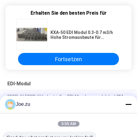
Erhalten Sie den besten Preis für
KXA-50 EDI Modul 0.3-0.7 m3/h
Hohe Stromausbeute für
Halbleiter
Fortsetzen
EDI-Modul
3000L/H 5000L/H Industrielles EDI-Membranmodul der LCM-
Serie
Joe.zu
Ionpure CEDI LX-Z IP-LXM45Z-5 Für Elektronik-, Lebensmittel-
und Getränkeindustrie
5:55 AM
20L/H-300L/H LC-Reinlabor MINI EDI-Modul