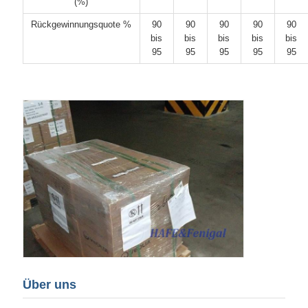
(%)
Rückgewinnungsquote %
90
90
90
90
90
bis
bis
bis
bis
bis
95
95
95
95
95
Über uns