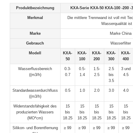
Produktbezeichnung
KXA-Serie KXA-50 KXA-100 -200 -30
Merkmal
Die mittlere Trennwand ist voll mit Tec
Wasserqualität ist
Marke
Marke China
Gebrauch
Wasserfilter
Modell
KXA-
KXA-
KXA-
KXA-
KXA-
50
100
200
300
400
Wasserflussbereich
0.3-
0.5-
1.5-
2.5
3 und
((m3/h)
0.7
1.4
2.5
bis
4.5
3.5
Standardwasserdurchfluss
0.5
1.0
2.0
3.0
4.0
((m3/h)
Widerstandsfähigkeit des
15
15
15
15
15
produzierten Wassers
bis
bis
bis
bis
bis
(MO*cm)
18.25
18.25
18.25
18.25
18.25
Silikon- und Borentfernung
≥ 99
≥ 99
≥ 99
≥ 99
≥ 99