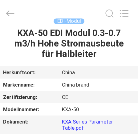
Science
&
Technology
Co.,
Ltd..
EDI-Modul
All
Rights
Reserved.
KXA-50 EDI Modul 0.3-0.7
HAUS
m3/h Hohe Stromausbeute
PRODUKTE
für Halbleiter
ÜBER
Herkunftsort:
China
UNS
Markenname:
China brand
Zertifizierung:
CE
FABRIK-
Modellnummer:
KXA-50
AUSFLUG
Dokument:
KXA Series Parameter
Table.pdf
QUALITÄTSKONTROLLE