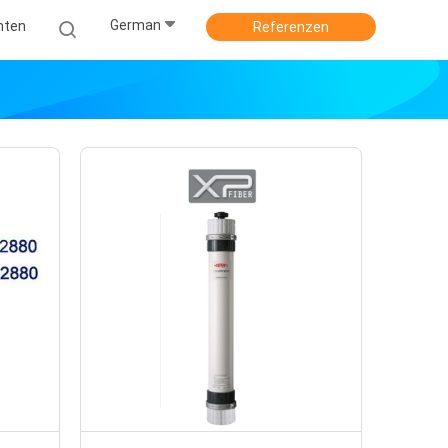
German
hten
Referenzen