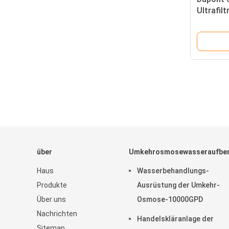
Ultrafi
77 m2 M
Porengrö
Filtratio
über
Umkehrosmosewasseraufber
Haus
Wasserbehandlungs-
Produkte
Ausrüstung der Umkehr-
Über uns
Osmose-10000GPD
Nachrichten
Handelskläranlage der
Sitemap