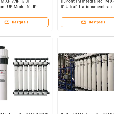
M XP 77IP IG UF
DuPontTM IntegraTecTM XP
om-UF-Modul für IP-
IG Ultrafiltrationsmembran
ungen
Bestpreis
Bestpreis