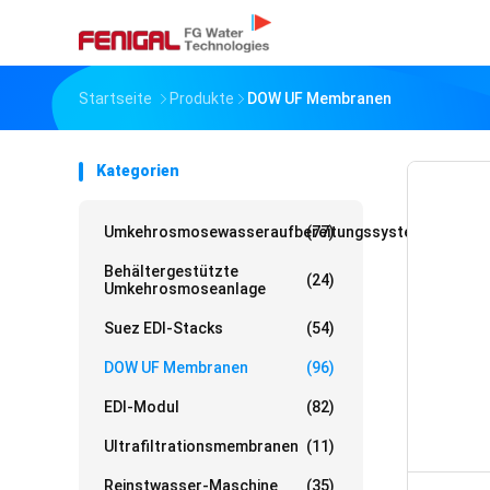
Startseite
Produkte
DOW UF Membranen
Kategorien
Umkehrosmosewasseraufbereitungssystem
(77)
Behältergestützte
(24)
Umkehrosmoseanlage
Suez EDI-Stacks
(54)
DOW UF Membranen
(96)
EDI-Modul
(82)
Ultrafiltrationsmembranen
(11)
Reinstwasser-Maschine
(35)