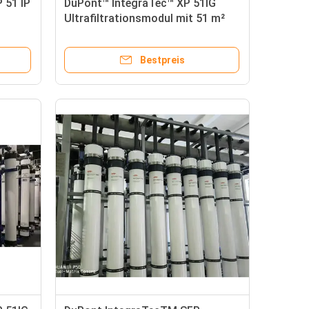
 51 IP
DuPont™ IntegraTec™ XP 51IG
Ultrafiltrationsmodul mit 51 m²
Fläche, offener Plattform und
chlorbeständigem PVDF
Bestpreis