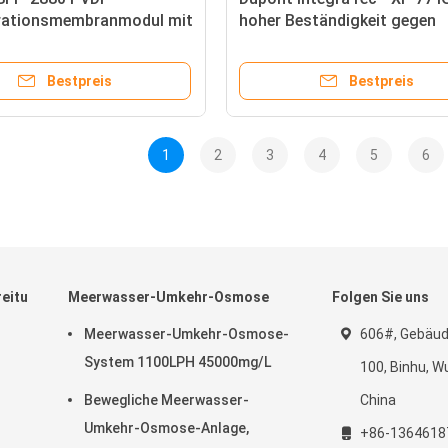
ltrationsmembranmodul mit
hoher Beständigkeit gegen
embranfläche und 0,03 μm
Kontamination und chemisc
ße für die Außen-In-
Reinigung
Bestpreis
Bestpreis
n
1
2
3
4
5
6
eitungssystem
Meerwasser-Umkehr-Osmose
Folgen Sie uns
Meerwasser-Umkehr-Osmose-
606#, Gebäude
System 1100LPH 45000mg/L
100, Binhu, Wu
Bewegliche Meerwasser-
China
Umkehr-Osmose-Anlage,
+86-1364618