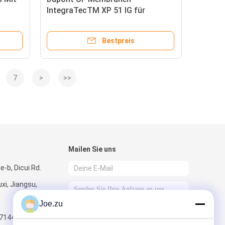
IntegraTecTM XP 51 IG für
he
Systemkonstruktionen mit
begrenzter Höhe oder Raum
Bestpreis
7
>
>>
Mailen Sie uns
-b, Dicui Rd.
xi, Jiangsu,
Joe.zu
7144