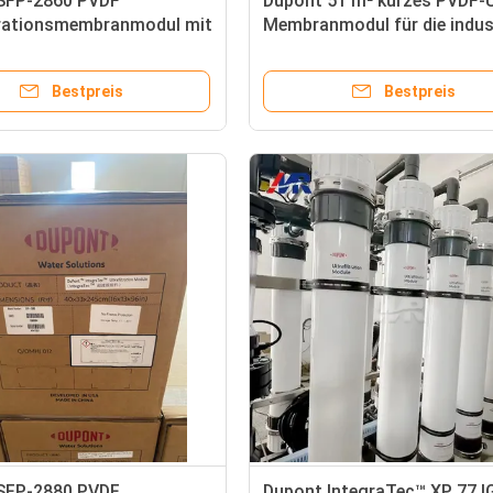
SFP-2860 PVDF
Dupont 51 m² kurzes PVDF-
ltrationsmembranmodul mit
Membranmodul für die indust
Porengröße für die RO-
Filtration
ndlung
Bestpreis
Bestpreis
SFP-2880 PVDF
Dupont IntegraTec™ XP 77 I