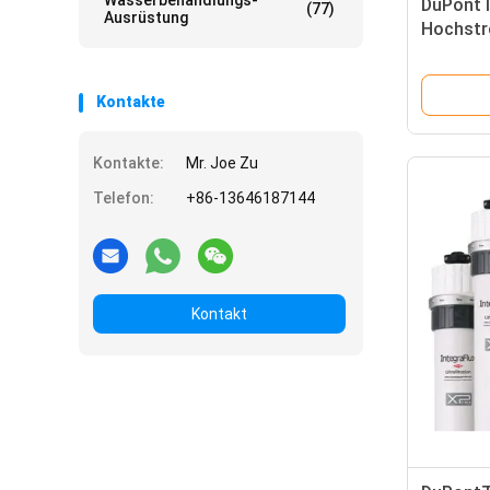
Wasserbehandlungs-
DuPontT
(77)
Ausrüstung
Hochstr
Racklös
Kontakte
Kontakte:
Mr. Joe Zu
Telefon:
+86-13646187144
Kontakt