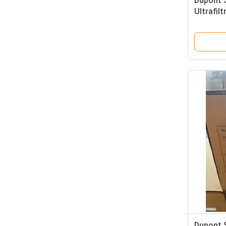
Dupont 
Ultrafi
0,03 μm 
Vorbeha
Dupont 