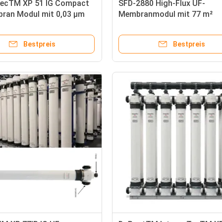
TecTM XP 51 IG Compact
SFD-2880 High-Flux UF-
ran Modul mit 0,03 μm
Membranmodul mit 77 m²
öße und PVDF
Membranfläche und 0,03 µm
ertechnologie
Porendurchmesser für die
Bestpreis
Bestpreis
Trinkwasseraufbereitung