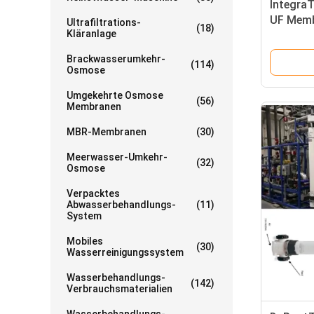
Integra
UF Memb
Ultrafiltrations-
(18)
Kläranlage
Porengr
Hohlfas
Brackwasserumkehr-
(114)
Osmose
Umgekehrte Osmose
(56)
Membranen
MBR-Membranen
(30)
Meerwasser-Umkehr-
(32)
Osmose
Verpacktes
Abwasserbehandlungs-
(11)
System
Mobiles
(30)
Wasserreinigungssystem
Wasserbehandlungs-
(142)
Verbrauchsmaterialien