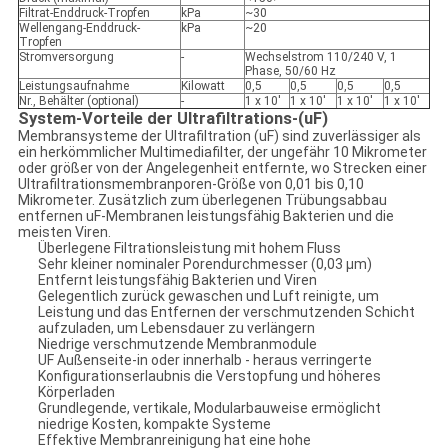
Filtrat-Enddruck-Tropfen
kPa
~30
Wellengang-Enddruck-
kPa
~20
Tropfen
Stromversorgung
-
Wechselstrom 110/240 V, 1
Phase, 50/60 Hz
Leistungsaufnahme
Kilowatt
0,5
0,5
0,5
0,5
Nr., Behälter (optional)
-
1 x 10'
1 x 10'
1 x 10'
1 x 10'
System-Vorteile der Ultrafiltrations-(uF)
Membransysteme der Ultrafiltration (uF) sind zuverlässiger als
ein herkömmlicher Multimediafilter, der ungefähr 10 Mikrometer
oder größer von der Angelegenheit entfernte, wo Strecken einer
Ultrafiltrationsmembranporen-Größe von 0,01 bis 0,10
Mikrometer. Zusätzlich zum überlegenen Trübungsabbau
entfernen uF-Membranen leistungsfähig Bakterien und die
meisten Viren.
Überlegene Filtrationsleistung mit hohem Fluss
Sehr kleiner nominaler Porendurchmesser (0,03 µm)
Entfernt leistungsfähig Bakterien und Viren
Gelegentlich zurück gewaschen und Luft reinigte, um
Leistung und das Entfernen der verschmutzenden Schicht
aufzuladen, um Lebensdauer zu verlängern
Niedrige verschmutzende Membranmodule
UF Außenseite-in oder innerhalb - heraus verringerte
Konfigurationserlaubnis die Verstopfung und höheres
Körperladen
Grundlegende, vertikale, Modularbauweise ermöglicht
niedrige Kosten, kompakte Systeme
Effektive Membranreinigung hat eine hohe