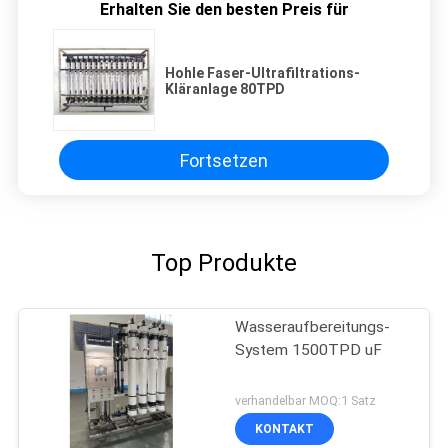
Erhalten Sie den besten Preis für
Hohle Faser-Ultrafiltrations-
Kläranlage 80TPD
Fortsetzen
Top Produkte
Wasseraufbereitungs-
System 1500TPD uF
verhandelbar MOQ:1 Satz
KONTAKT