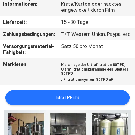
Informationen:
Kiste/Karton oder nacktes
eingewickelt durch Film
TRETEN
SIE
Lieferzeit:
15~30 Tage
MIT
Zahlungsbedingungen:
T/T, Western Union, Paypal etc.
UNS
Versorgungsmaterial-
Satz 50 pro Monat
Fähigkeit:
IN
VERBINDUNG
Markieren:
,
Kläranlage der Ultrafiltration 80TPD
Ultrafiltrationskläranlage des Gleiters
80TPD
,
Filtrationssystem 80TPD uF
NACHRICHTEN
BESTPREIS
FORDERN
SIE EIN
ZITAT