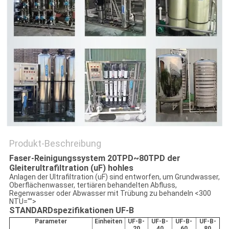
SITEMAP
PRIVACY
POLICY
Produkt-Beschreibung
Faser-Reinigungssystem 20TPD~80TPD der
Gleiterultrafiltration (uF) hohles
Anlagen der Ultrafiltration (uF) sind entworfen, um Grundwasser,
Oberflächenwasser, tertiären behandelten Abfluss,
Regenwasser oder Abwasser mit Trübung zu behandeln <300
NTU="">
STANDARDspezifikationen UF-B
Parameter
Einheiten
UF-B-
UF-B-
UF-B-
UF-B-
20
40
60
80