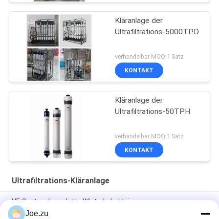
Kläranlage der
Ultrafiltrations-5000TPD
verhandelbar MOQ:1 Satz
KONTAKT
Kläranlage der
Ultrafiltrations-50TPH
verhandelbar MOQ:1 Satz
KONTAKT
Ultrafiltrations-Kläranlage
UF-System komplette White-Label-Lösungen
Joe.zu