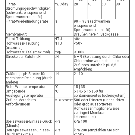
Filtrat-
m
/day
20
40
60
80
3
Strömungsgeschwindigkeit
(schwankt entsprechend
Speisewasserqualität)
Filtrat-Wiederfindungsrate
%
90 – 98% (schwanken
entsprechend
Speisewasserqualität)
Membran-Art
-
Draußen herein, Sackgasse
Filtrat-Trübung
NTU
<0>
Rohwasser-Trübung
NTU
<50>
(maximal)
Rohwasser TSS (maximal)
mg/l
<100>
Strecke der Zufuhr pH
pH
6 – 9 (Belastung durch Chlor oder
Chloramine wird nicht in den
Zufuhren unterhalb pH 6,5
empfohlen)
Zulässige pH-Strecke für
pH
2 - 10
chemische Reinigung (durch
andere)
Rohe Wassertemperatur
°C
15 | 35
Umgebende
°C
5 | 45 (- 15 | 50 für
Auslegungstemperatur
containerisiertes Isoliersystem)
Zufuhr--Vorschirm-
Mikrometer
500 oder feineres (ungesiebtes
Anforderungen
oder grob aussortiertes
Rohwasser möglicherweise
verringert Membran
Lebensdauer)
Speisewasser-Einlass-Druck
kPa
kPa 100
(Minute)
Den Speisewasser-Einlass-
kPa
kPa 200 (empfehlen Sie sich
Druck (maximal)
<150>