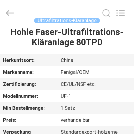
Science
&
Technology
Co.,
Ltd..
Ultrafiltrations-Kläranlage
All
Rights
Reserved.
Hohle Faser-Ultrafiltrations-
HAUS
Kläranlage 80TPD
PRODUKTE
Herkunftsort:
China
ÜBER
Markenname:
Fenigal/OEM
UNS
Zertifizierung:
CE/UL/NSF etc.
Modellnummer:
UF-1
FABRIK-
AUSFLUG
Min Bestellmenge:
1 Satz
Preis:
verhandelbar
QUALITÄTSKONTROLLE
Verpackung
Standardexport-hölzerne