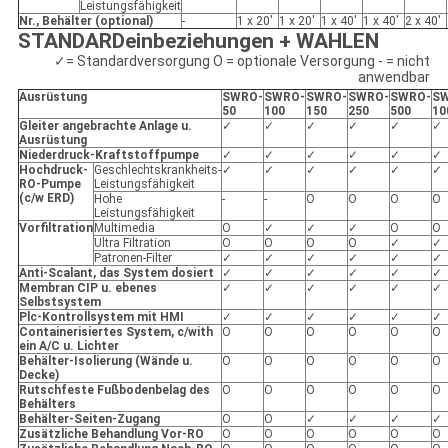
Leistungsfähigkeit
Nr., Behälter (optional)
-
1 x 20'
1 x 20'
1 x 40'
1 x 40'
2 x 40'
STANDARDeinbeziehungen + WAHLEN
✓= Standardversorgung O = optionale Versorgung - = nicht
anwendbar
Ausrüstung
SWRO-
SWRO-
SWRO-
SWRO-
SWRO-
S
50
100
150
250
500
10
Gleiter angebrachte Anlage u.
✓
✓
✓
✓
✓
✓
Ausrüstung
Niederdruck-Kraftstoffpumpe
✓
✓
✓
✓
✓
✓
Hochdruck-
Geschlechtskrankheits-
✓
✓
✓
✓
✓
✓
RO-Pumpe
Leistungsfähigkeit
(c/w ERD)
Hohe
-
-
O
O
O
O
Leistungsfähigkeit
Vorfiltration
Multimedia
O
✓
✓
✓
O
O
Ultra Filtration
O
O
O
O
✓
✓
Patronen-Filter
✓
✓
✓
✓
✓
✓
Anti-Scalant, das System dosiert
✓
✓
✓
✓
✓
✓
Membran CIP u. ebenes
✓
✓
✓
✓
✓
✓
Selbstsystem
Plc-Kontrollsystem mit HMI
✓
✓
✓
✓
✓
✓
Containerisiertes System, c/with
O
O
O
O
O
O
ein A/C u. Lichter
Behälter-Isolierung (Wände u.
O
O
O
O
O
O
Decke)
Rutschfeste Fußbodenbelag des
O
O
O
O
O
O
Behälters
Behälter-Seiten-Zugang
O
O
✓
✓
✓
✓
Zusätzliche Behandlung Vor-RO
O
O
O
O
O
O