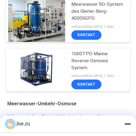
Meerwasser RO-System
des Gleiter-Berg-
40000GPD
verhandelbar MOQ:1 Satz
KONTAKT
1000TPD Marine
Reverse Osmosis
System
verhandelbar MOQ:1 Satz
KONTAKT
Meerwasser-Umkehr-Osmose
Kolbenringkolben-Edelstahl-Hochdruckpumpe für
Meerwasser-Umkehr-Osmose
Joe.zu
380GPD Meerwasser-Umkehr-Osmose-Entsalzen-System