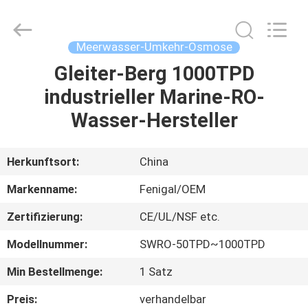
Science
&
Technology
Co.,
Ltd..
Meerwasser-Umkehr-Osmose
All
Rights
Reserved.
Gleiter-Berg 1000TPD
HAUS
industrieller Marine-RO-
PRODUKTE
Wasser-Hersteller
ÜBER
Herkunftsort:
China
UNS
Markenname:
Fenigal/OEM
Zertifizierung:
CE/UL/NSF etc.
FABRIK-
Modellnummer:
SWRO-50TPD~1000TPD
AUSFLUG
Min Bestellmenge:
1 Satz
QUALITÄTSKONTROLLE
Preis:
verhandelbar