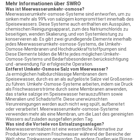
Mehr Informationen über SWRO
Was ist Meerwasserumkehr-osmose?
Meerwasserumkehr-osmose-Systeme sind entworfen, um zu
sinken mehr als 99% von salzigem kompromittiert innerhalb des
Speisewassers. Diese Systeme auch enthalten ein Ausspülen,
chemischen Reinigungsapparat, zum des Natriumchlorids zu
beseitigen, wenden Skalierung, und von Systemleistung zu
konservieren ab. Es gibt zwei grundlegende Elemente innerhalb
jedes Meerwasserumkehr-osmose-Systems, die Umkehr-
Osmose-Membranen und Hochdruckkraftstoffpumpen sind.
Diese Elemente bilden die Mitte jedes möglichen Umkehr-
Osmose-Systems und Bedarfsbesonderen berücksichtigung
und -anwendung für erfolgreiche Operation.
Entfernt Umkehr-Osmose Salz vom Meerwasser?
Ja ermöglichen halbdurchlässige Membranen dem
Speisewasser, durch es an als aufgelöste Salze viel Großserien-
zu führen. Umkehr-Osmose-Systeme arbeiten, indem sie Druck
als Frischwasserströme durch seine Membranen anwenden,
das starke salzige im Speisewasser herauszufiltern sowie
Mineralien und Schadstoffe. Diese unerwünschten
Verunreinigungen werden auch nicht weg spült, aufbereitet
oder verarbeitet. Meerwasserumkehr-osmose-Systeme
verwenden mehr als eine Membran, um die Last des gereinigten
Wassers aufzuladen ausgefallen jeden Tag.
Was sind die Vorteile von Entsalzungsanlagen?
Meerwasserentsalzen ist eine wesentliche Alternative zur
Produktion von reinem Frischwasser während der Bereiche der
Welt ohne Trinkwasser geworden. Da andere Quellen wie Flüsse,