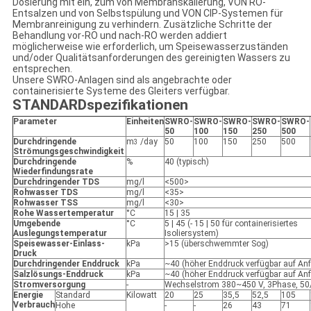
Dosierung mit ein, zum von Membranskalierung, VON RO-
Entsalzen und von Selbstspülung und VON CIP-Systemen für
Membranreinigung zu verhindern. Zusätzliche Schritte der
Behandlung vor-RO und nach-RO werden addiert
möglicherweise wie erforderlich, um Speisewasserzuständen
und/oder Qualitätsanforderungen des gereinigten Wassers zu
entsprechen.
Unsere SWRO-Anlagen sind als angebrachte oder
containerisierte Systeme des Gleiters verfügbar.
STANDARDspezifikationen
Parameter
Einheiten
SWRO-
SWRO-
SWRO-
SWRO-
SWRO-
50
100
150
250
500
Durchdringende
m
/day
50
100
150
250
500
3
Strömungsgeschwindigkeit
Durchdringende
%
40 (typisch)
Wiederfindungsrate
Durchdringender TDS
mg/l
<500>
Rohwasser TDS
mg/l
<35>
Rohwasser TSS
mg/l
<30>
Rohe Wassertemperatur
°C
15 | 35
Umgebende
°C
5 | 45 (- 15 | 50 für containerisiertes
Auslegungstemperatur
Isoliersystem)
Speisewasser-Einlass-
kPa
>15 (überschwemmter Sog)
Druck
Durchdringender Enddruck
kPa
~40 (höher Enddruck verfügbar auf Anf
Salzlösungs-Enddruck
kPa
~40 (höher Enddruck verfügbar auf Anf
Stromversorgung
-
Wechselstrom 380~450 V, 3Phase, 50
Energie
Standard
Kilowatt
20
25
35,5
52,5
105
Verbrauch
Hohe
-
-
26
43
71