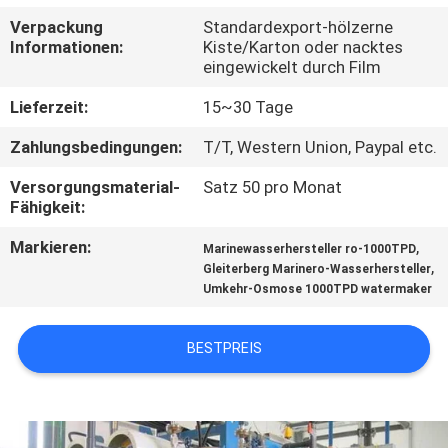
Verpackung
Standardexport-hölzerne
TRETEN
Informationen:
Kiste/Karton oder nacktes
eingewickelt durch Film
SIE
MIT
Lieferzeit:
15~30 Tage
UNS
Zahlungsbedingungen:
T/T, Western Union, Paypal etc.
IN
Versorgungsmaterial-
Satz 50 pro Monat
Fähigkeit:
VERBINDUNG
Markieren:
,
Marinewasserhersteller ro-1000TPD
,
Gleiterberg Marinero-Wasserhersteller
NACHRICHTEN
Umkehr-Osmose 1000TPD watermaker
FORDERN
BESTPREIS
SIE EIN
ZITAT