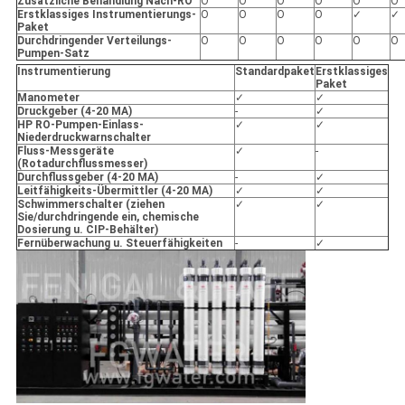
Zusätzliche Behandlung Nach-RO
O
O
O
O
O
O
Erstklassiges Instrumentierungs-
O
O
O
O
✓
✓
Paket
Durchdringender Verteilungs-
O
O
O
O
O
O
Pumpen-Satz
Instrumentierung
Standardpaket
Erstklassiges
Paket
Manometer
✓
✓
Druckgeber (4-20 MA)
-
✓
HP RO-Pumpen-Einlass-
✓
✓
Niederdruckwarnschalter
Fluss-Messgeräte
✓
-
(Rotadurchflussmesser)
Durchflussgeber (4-20 MA)
-
✓
Leitfähigkeits-Übermittler (4-20 MA)
✓
✓
Schwimmerschalter (ziehen
✓
✓
Sie/durchdringende ein, chemische
Dosierung u. CIP-Behälter)
Fernüberwachung u. Steuerfähigkeiten
-
✓