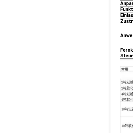
Anpa
Funkt
Einla
Zust
Anwen
Fern
Steu