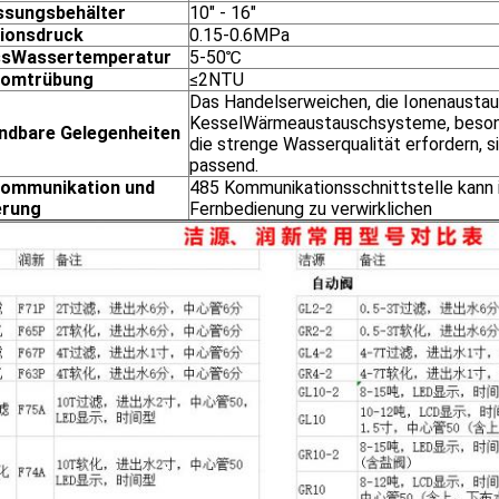
ssungsbehälter
10" - 16"
ionsdruck
0.15-0.6MPa
ssWassertemperatur
5-50℃
romtrübung
≤2NTU
Das Handelserweichen, die Ionenaustau
KesselWärmeaustauschsysteme, beson
dbare Gelegenheiten
die strenge Wasserqualität erfordern, 
passend.
kommunikation und
485 Kommunikationsschnittstelle kann i
erung
Fernbedienung zu verwirklichen