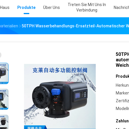
Treten Sie Mit Uns In
Haus
Produkte
Über Uns
Nachric
Verbindung
terialien
50TPH Wasserbehandlungs-Ersatzteil-Automatischer Wa
50TPH
autom
Weich
Produk
Herkun
Marke
Zertifi
Model
Zahlun