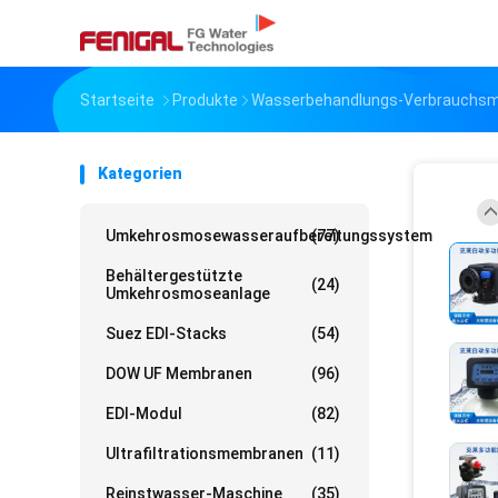
Startseite
Produkte
Wasserbehandlungs-Verbrauchsma
Kategorien
Umkehrosmosewasseraufbereitungssystem
(77)
Behältergestützte
(24)
Umkehrosmoseanlage
Suez EDI-Stacks
(54)
DOW UF Membranen
(96)
EDI-Modul
(82)
Ultrafiltrationsmembranen
(11)
Reinstwasser-Maschine
(35)