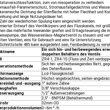
taturverschlussfunktion, zum von misoperation zu verhindern.
romausfall-Parameterschutz, Stromausfallgedächtnis und Wasser
 keramische Dichtung der Stirnfläche mit hoher Flachheit und K
wirkung und lange Nutzungsdauer hat.
 Zahl der wiederholten Spülung kann eingestellt werden.
imierter Entwurf des Ventilkörpers und des Flusskanals, mit grö
nen das mehrfache Ineinander greifen und Ertragsteuerung die 
eisepumpe, das Wassereinlass-Magnetventil zu steuern und verwi
ten Ventilen, eins für Gebrauch und eins für Unterstützung.
 Schnittstelle 485 kann ausgedehnt sein, Fernbedienung zu verwi
Ein sich hin- und herbewegendes erw
uktname
doppelten Behälters des Ventils
l
ZR4-1, ZR4-1S (Fluss und Zeit verdop
Sich hin- und herbewegendes Bett, geg
nerationsmethode
des Datenflusses
chirmanzeige
Lcd-Flüssigkristall
llationsmethode
Höchst-angebrachtes, seiten-angebrac
reinlaß und -ausgang
1" äußere Zähne
saughafen
3/8" Verschlusskappe
sserausgang
1/2“ Außenverzahnungen
2,5" - 8NPSM (Behältermund)
lrohr
32mm OD
erproduktionsvolumen
3~6m ³ /h