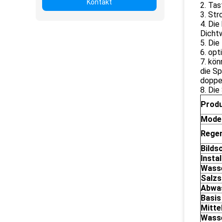
Kontakt
2. Tas
3. St
4. Die
Dicht
5. Die
6. opt
7. kön
die Sp
doppel
8. Die
Prod
Model
Rege
Bilds
Insta
Wasse
Salz
Abwa
Basis
Mitte
Wass