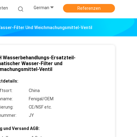
German
hten
Referenzen
sser-Filter Und Weichmachungsmittel-Ventil
 Wasserbehandlungs-Ersatzteil-
atischer Wasser-Filter und
machungsmittel-Ventil
tdetails:
ftsort:
China
nname:
Fenigal/OEM
zierung:
CE/NSF etc.
lnummer:
JY
g und Versand AGB: