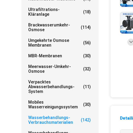
Ultrafiltrations-
(18)
Kläranlage
Brackwasserumkehr-
(114)
Osmose
Umgekehrte Osmose
(56)
Membranen
MBR-Membranen
(30)
Meerwasser-Umkehr-
(32)
Osmose
Verpacktes
Abwasserbehandlungs-
(11)
System
Mobiles
(30)
Wasserreinigungssystem
Wasserbehandlungs-
Detail
(142)
Verbrauchsmaterialien