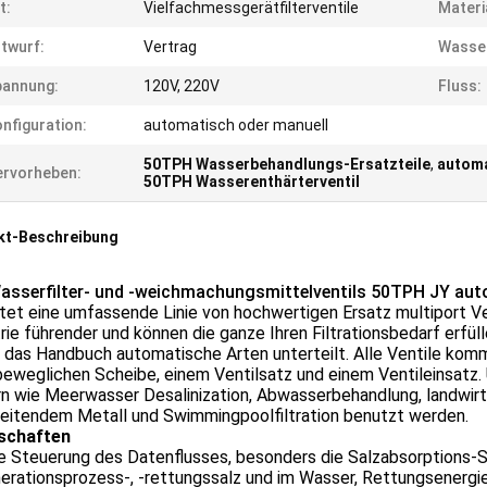
t:
Vielfachmessgerätfilterventile
Materi
twurf:
Vertrag
Wasse
pannung:
120V, 220V
Fluss:
nfiguration:
automatisch oder manuell
50TPH Wasserbehandlungs-Ersatzteile
,
automa
rvorheben:
50TPH Wasserenthärterventil
kt-Beschreibung
asserfilter- und -weichmachungsmittelventils 50TPH JY aut
tet eine umfassende Linie von hochwertigen Ersatz multiport Vent
rie führender und können die ganze Ihren Filtrationsbedarf erfü
n das Handbuch automatische Arten unterteilt. Alle Ventile kom
beweglichen Scheibe, einem Ventilsatz und einem Ventileinsatz. U
n wie Meerwasser Desalinization, Abwasserbehandlung, landwirt
beitendem Metall und Swimmingpoolfiltration benutzt werden.
schaften
le Steuerung des Datenflusses, besonders die Salzabsorptions-
rationsprozess-, -rettungssalz und im Wasser, Rettungsenergie