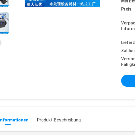
Min Be
Preis:
Verpa
Inform
Lieferz
Zahlun
Versor
Fähigke
informationen
Produkt-Beschreibung