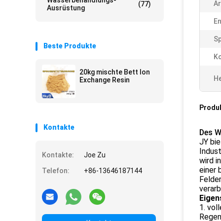
Wasserbehandlungs-
Ar
(77)
Ausrüstung
En
S
Beste Produkte
Ko
20kg mischte Bett Ion
He
Exchange Resin
Produ
Kontakte
Des W
JY bie
Indust
Kontakte:
Joe Zu
wird i
einer 
Telefon:
+86-13646187144
Felder
verar
Eigen
1. vol
Regene