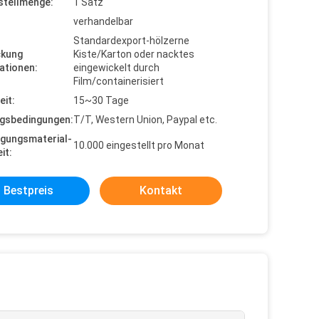
stellmenge:
1 Satz
verhandelbar
Standardexport-hölzerne
ckung
Kiste/Karton oder nacktes
ationen:
eingewickelt durch
Film/containerisiert
eit:
15~30 Tage
gsbedingungen:
T/T, Western Union, Paypal etc.
gungsmaterial-
10.000 eingestellt pro Monat
it:
Bestpreis
Kontakt