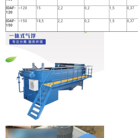
IDAF-
~120
15
2,2
0,2
1,5
0,37
120
IDAF-
~150
18,5
2,2
0,2
1,5
0,37
150