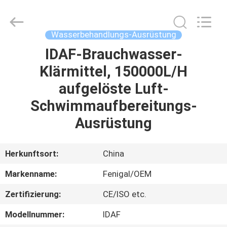
Science
&
Technology
Co.,
Ltd..
Wasserbehandlungs-Ausrüstung
All
Rights
Reserved.
IDAF-Brauchwasser-
HAUS
Klärmittel, 150000L/H
PRODUKTE
aufgelöste Luft-
Schwimmaufbereitungs-
ÜBER
Ausrüstung
UNS
Herkunftsort:
China
FABRIK-
Markenname:
Fenigal/OEM
AUSFLUG
Zertifizierung:
CE/ISO etc.
QUALITÄTSKONTROLLE
Modellnummer:
IDAF