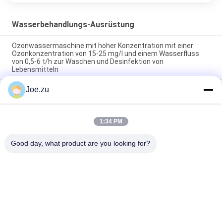
Wasserbehandlungs-Ausrüstung
Ozonwassermaschine mit hoher Konzentration mit einer
Ozonkonzentration von 15-25 mg/l und einem Wasserfluss
von 0,5-6 t/h zur Waschen und Desinfektion von
Lebensmitteln
Joe.zu
Luftquellen-Ozongenerator mit 2 g/h bis 200 g/h
Ozonproduktion mittels Koronaentladungstechnologie und
Edelstahlstruktur
1:34 PM
Mobiler Stand-Ozonsterilisator mit 3 g/h und 5 g/h
Ozonleistung zur Luftreinigung
Good day, what product are you looking for?
Beliebte Kategorien
Alle
Behältergestützte 
Umkehrosmosewasseraufbereitungssystem
Umkehrosmoseanlage