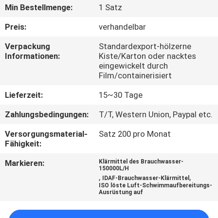
Min Bestellmenge:
1 Satz
TRETEN
Preis:
verhandelbar
SIE
Verpackung
Standardexport-hölzerne
MIT
Informationen:
Kiste/Karton oder nacktes
eingewickelt durch
UNS
Film/containerisiert
IN
Lieferzeit:
15~30 Tage
VERBINDUNG
Zahlungsbedingungen:
T/T, Western Union, Paypal etc.
NACHRICHTEN
Versorgungsmaterial-
Satz 200 pro Monat
Fähigkeit:
Markieren:
Klärmittel des Brauchwasser-
FORDERN
150000L/H
,
,
IDAF-Brauchwasser-Klärmittel
SIE EIN
ISO löste Luft-Schwimmaufbereitungs-
Ausrüstung auf
ZITAT