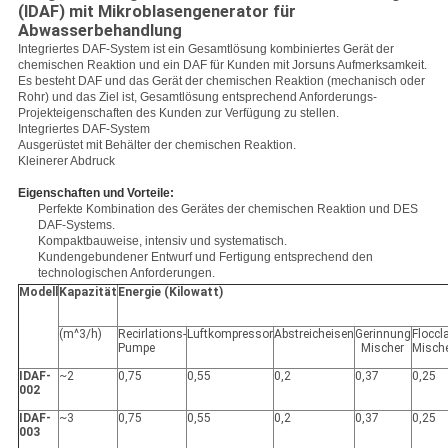
(IDAF) mit Mikroblasengenerator für
Abwasserbehandlung
Integriertes DAF-System ist ein Gesamtlösung kombiniertes Gerät der
chemischen Reaktion und ein DAF für Kunden mit Jorsuns Aufmerksamkeit.
Es besteht DAF und das Gerät der chemischen Reaktion (mechanisch oder
Rohr) und das Ziel ist, Gesamtlösung entsprechend Anforderungs-
Projekteigenschaften des Kunden zur Verfügung zu stellen.
Integriertes DAF-System
Ausgerüstet mit Behälter der chemischen Reaktion.
Kleinerer Abdruck
Eigenschaften und Vorteile:
Perfekte Kombination des Gerätes der chemischen Reaktion und DES
DAF-Systems.
Kompaktbauweise, intensiv und systematisch.
Kundengebundener Entwurf und Fertigung entsprechend den
technologischen Anforderungen.
Modell
Kapazität
Energie (Kilowatt)
(m^3/h)
Recirlations-
Luftkompressor
Abstreicheisen
Gerinnung
Floccl
Pumpe
Mischer
Misch
IDAF-
~2
0,75
0,55
0,2
0,37
0,25
002
IDAF-
~3
0,75
0,55
0,2
0,37
0,25
003