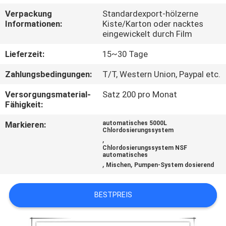
Verpackung
Standardexport-hölzerne
TRETEN
Informationen:
Kiste/Karton oder nacktes
eingewickelt durch Film
SIE
MIT
Lieferzeit:
15~30 Tage
UNS
Zahlungsbedingungen:
T/T, Western Union, Paypal etc.
IN
Versorgungsmaterial-
Satz 200 pro Monat
Fähigkeit:
VERBINDUNG
Markieren:
automatisches 5000L
Chlordosierungssystem
NACHRICHTEN
,
Chlordosierungssystem NSF
automatisches
,
,
Mischen
Pumpen-System dosierend
FORDERN
SIE EIN
BESTPREIS
ZITAT