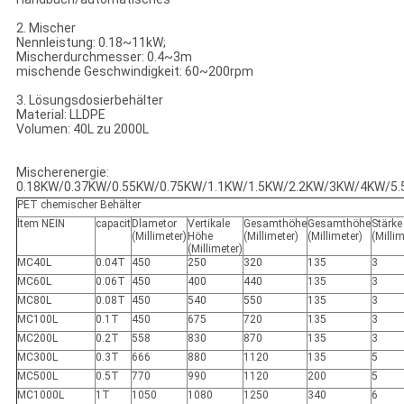
2. Mischer
Nennleistung: 0.18~11kW;
Mischerdurchmesser: 0.4~3m
mischende Geschwindigkeit: 60~200rpm
3. Lösungsdosierbehälter
Material: LLDPE
Volumen: 40L zu 2000L
Mischerenergie:
0.18KW/0.37KW/0.55KW/0.75KW/1.1KW/1.5KW/2.2KW/3KW/4KW/5
PET chemischer Behälter
ltem NEIN
capacit
Dlametor
Vertikale
Gesamthöhe
Gesamthöhe
Stärke
(Millimeter)
Höhe
(Millimeter)
(Millimeter)
(Millim
(Millimeter)
MC40L
0.04T
450
250
320
135
3
MC60L
0.06T
450
400
440
135
3
MC80L
0.08T
450
540
550
135
3
MC100L
0.1T
450
675
720
135
3
MC200L
0.2T
558
830
870
135
3
MC300L
0.3T
666
880
1120
135
5
MC500L
0.5T
770
990
1120
200
5
MC1000L
1T
1050
1080
1250
340
6