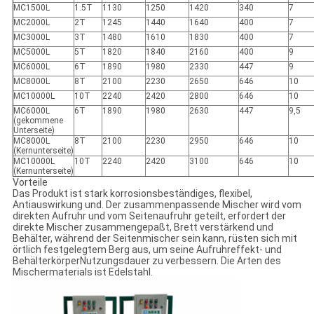
MC1500L
1.5T
1130
1250
1420
340
7
MC2000L
2T
1245
1440
1640
400
7
MC3000L
3T
1480
1610
1830
400
7
MC5000L
5T
1820
1840
2160
400
9
MC6000L
6T
1890
1980
2330
447
9
MC8000L
8T
2100
2230
2650
646
10
MC10000L
10T
2240
2420
2800
646
10
MC6000L
6T
1890
1980
2630
447
9,5
(gekommene
Unterseite)
MC8000L
8T
2100
2230
2950
646
10
(Kernunterseite)
MC10000L
10T
2240
2420
3100
646
10
(Kernunterseite)
Vorteile
Das Produkt ist stark korrosionsbeständiges, flexibel,
Antiauswirkung und. Der zusammenpassende Mischer wird vom
direkten Aufruhr und vom Seitenaufruhr geteilt, erfordert der
direkte Mischer zusammengepaßt, Brett verstärkend und
Behälter, während der Seitenmischer sein kann, rüsten sich mit
örtlich festgelegtem Berg aus, um seine Aufruhreffekt- und
BehälterkörperNutzungsdauer zu verbessern. Die Arten des
Mischermaterials ist Edelstahl.