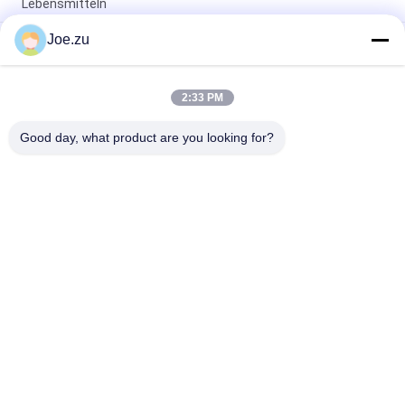
Lebensmitteln
Joe.zu
Luftquellen-Ozongenerator mit 2 g/h bis 200 g/h
Ozonproduktion mittels Koronaentladungstechnologie und
Edelstahlstruktur
2:33 PM
Mobiler Stand-Ozonsterilisator mit 3 g/h und 5 g/h
Ozonleistung zur Luftreinigung
Good day, what product are you looking for?
Beliebte Kategorien
Alle
Behältergestützte 
Umkehrosmosewasseraufbereitungssystem
Umkehrosmoseanlage
Suez EDI-Stacks
DOW UF Membranen
EDI-Modul
Ultrafiltrationsmembranen
Reinstwasser-
Ultrafiltrations-