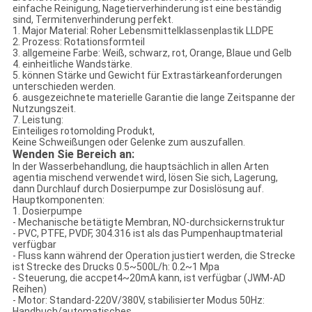
einfache Reinigung, Nagetierverhinderung ist eine beständig
sind, Termitenverhinderung perfekt.
1. Major Material: Roher Lebensmittelklassenplastik LLDPE
2. Prozess: Rotationsformteil
3. allgemeine Farbe: Weiß, schwarz, rot, Orange, Blaue und Gelb
4. einheitliche Wandstärke.
5. können Stärke und Gewicht für Extrastärkeanforderungen
unterschieden werden.
6. ausgezeichnete materielle Garantie die lange Zeitspanne der
Nutzungszeit.
7. Leistung:
Einteiliges rotomolding Produkt,
Keine Schweißungen oder Gelenke zum auszufallen.
Wenden Sie Bereich an:
In der Wasserbehandlung, die hauptsächlich in allen Arten
agentia mischend verwendet wird, lösen Sie sich, Lagerung,
dann Durchlauf durch Dosierpumpe zur Dosislösung auf.
Hauptkomponenten:
1. Dosierpumpe
- Mechanische betätigte Membran, NO-durchsickernstruktur
- PVC, PTFE, PVDF, 304.316 ist als das Pumpenhauptmaterial
verfügbar
- Fluss kann während der Operation justiert werden, die Strecke
ist Strecke des Drucks 0.5~500L/h: 0.2~1 Mpa
- Steuerung, die accpet4~20mA kann, ist verfügbar (JWM-AD
Reihen)
- Motor: Standard-220V/380V, stabilisierter Modus 50Hz:
Handbuch/automatisches