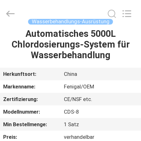
Science
&
Technology
Co.,
Ltd..
Wasserbehandlungs-Ausrüstung
All
Rights
Reserved.
Automatisches 5000L
HAUS
Chlordosierungs-System für
PRODUKTE
Wasserbehandlung
ÜBER
Herkunftsort:
China
UNS
Markenname:
Fenigal/OEM
Zertifizierung:
CE/NSF etc.
FABRIK-
Modellnummer:
CDS-8
AUSFLUG
Min Bestellmenge:
1 Satz
QUALITÄTSKONTROLLE
Preis:
verhandelbar