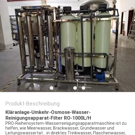
SITEMAP
PRIVACY
POLICY
Produkt-Beschreibung
Kläranlage-Umkehr-Osmose-Wasser-
Reinigungsapparat-Filter RO-1000L/H
PRO-Reihensystem-Wasserreinigungsapparatmaschine ist zu
helfen, wie Meerwasser, Brackwasser, Grundwasser und
Leitungswassertat… in direktes Trinkwasser, Flaschenwasser,