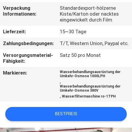
Verpackung
Standardexport-hölzerne
TRETEN
Informationen:
Kiste/Karton oder nacktes
eingewickelt durch Film
SIE
MIT
Lieferzeit:
15~30 Tage
UNS
Zahlungsbedingungen:
T/T, Western Union, Paypal etc.
IN
Versorgungsmaterial-
Satz 50 pro Monat
Fähigkeit:
VERBINDUNG
Markieren:
Wasserbehandlungsausrüstung der
Umkehr-Osmose 1000LPH
NACHRICHTEN
,
Wasserbehandlungsausrüstung der
Umkehr-Osmose 380V
,
Wasserfiltermaschine ro-1TPH
FORDERN
SIE EIN
BESTPREIS
ZITAT