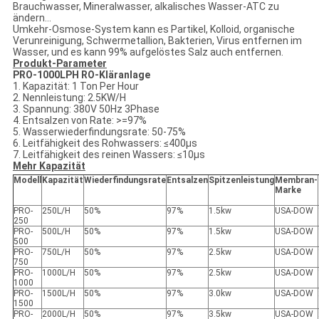
Brauchwasser, Mineralwasser, alkalisches Wasser-ATC zu
ändern…
Umkehr-Osmose-System kann es Partikel, Kolloid, organische
Verunreinigung, Schwermetallion, Bakterien, Virus entfernen im
Wasser, und es kann 99% aufgelöstes Salz auch entfernen.
Produkt-Parameter
PRO-1000LPH RO-Kläranlage
1. Kapazität: 1 Ton Per Hour
2. Nennleistung: 2.5KW/H
3. Spannung: 380V 50Hz 3Phase
4. Entsalzen von Rate: >=97%
5. Wasserwiederfindungsrate: 50-75%
6. Leitfähigkeit des Rohwassers: ≤400μs
7. Leitfähigkeit des reinen Wassers: ≤10μs
Mehr Kapazität
Modell
Kapazität
Wiederfindungsrate
Entsalzen
Spitzenleistung
Membran-
Marke
PRO-
250L/H
50%
97%
1.5kw
USA-DOW
250
PRO-
500L/H
50%
97%
1.5kw
USA-DOW
500
PRO-
750L/H
50%
97%
2.5kw
USA-DOW
750
PRO-
1000L/H
50%
97%
2.5kw
USA-DOW
1000
PRO-
1500L/H
50%
97%
3.0kw
USA-DOW
1500
PRO-
2000L/H
50%
97%
3.5kw
USA-DOW