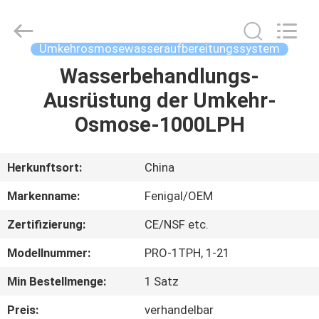
Science
&
Technology
Co.,
Ltd..
Umkehrosmosewasseraufbereitungssystem
All
Rights
Reserved.
Wasserbehandlungs-
HAUS
Ausrüstung der Umkehr-
PRODUKTE
Osmose-1000LPH
ÜBER
Herkunftsort:
China
UNS
Markenname:
Fenigal/OEM
Zertifizierung:
CE/NSF etc.
FABRIK-
Modellnummer:
PRO-1TPH, 1-21
AUSFLUG
Min Bestellmenge:
1 Satz
QUALITÄTSKONTROLLE
Preis:
verhandelbar