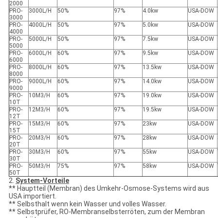
2000
PRO-
3000L/H
50%
97%
4.0kw
USA-DOW
3000
PRO-
4000L/H
50%
97%
5.0kw
USA-DOW
4000
PRO-
5000L/H
50%
97%
7.5kw
USA-DOW
5000
PRO-
6000L/H
60%
97%
9.5kw
USA-DOW
6000
PRO-
8000L/H
60%
97%
13.5kw
USA-DOW
8000
PRO-
9000L/H
60%
97%
14.0kw
USA-DOW
9000
PRO-
10M3/H
60%
97%
19.0kw
USA-DOW
10T
PRO-
12M3/H
60%
97%
19.5kw
USA-DOW
12T
PRO-
15M3/H
60%
97%
23kw
USA-DOW
15T
PRO-
20M3/H
60%
97%
28kw
USA-DOW
20T
PRO-
30M3/H
60%
97%
55kw
USA-DOW
30T
PRO-
50M3/H
75%
97%
58kw
USA-DOW
50T
2.
System-Vorteile
** Hauptteil (Membran) des Umkehr-Osmose-Systems wird aus
USA importiert.
** Selbsthalt wenn kein Wasser und volles Wasser.
** Selbstprüfer, RO-Membranselbsterröten, zum der Membran