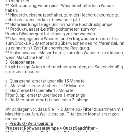
zu schützen.
** Selbstanfang, wenn reiner Wasserbehälter kein Wasser
haben.
** Niederdruckschutzschalter, zum der Hochdruckpumpe zu
schützen, wenn es kein Rohwasser gibt.
** Hohe leistungsfähige und lärmarme Hochdruckpumpe.
** Produktwasser-Leitfähigkeitsmeter, zum von
ProduktWasserqualität ständig zu überwachen.
** Das eingegebene Wasser- und Ertragwassermanometer,
zum Drucks RO-Membran zu überwachen des *differenzial, ihn
zu erinnern ist Zeit für chemische Reinigung.
** Einlasswasser-Magnetventil, zum des Wassers zu stoppen,
wenn Maschine Halt ist.
3.
Komponente
Es gibt einige Arten Verbrauchsmaterialien, die Sie regelmäßig
ersetzen müssen.
a. Quarzsand: ersetzt über alle 15 Monate
b., Aktivkohle: ersetzt über alle 15 Monate
c., Harz: ersetzt über alle 15 Monate
Filter D. pp.: ersetzt über jedes 1-monatige
E. Ro-Membran: ersetzt über jedes 2-jährige.
Wir schlagen vor, dass Sie 1 - 2 Jahre pp.-
Filter
zusammen mit
Maschine kaufen. Weil diese pp.-Filter jeden Monat ersetzen
müssen.
3.
Produkt-Verarbeitung
Prozess: Rohwasserpumpe + QuarzSandfilter +