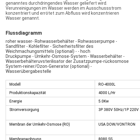
genanntes durchdringendes Wasser geliefert wird.
Verunreinigungen im Wasser werden im Ausschussstrom
konzentriert und errötet zum Abfluss wird konzentrieren
Wasser genannt.
Flussdiagramm
roher wasser- Rohwasserbehälter - Rohwasserpumpe -
Sandfilter - Kohlefilter - Sicherheitsfilter des
Weichmachungsmittels (optional) - - hoch
Druckpumpe - Umkehr-Osmose-System - Wasserbehälter -
Wasserbehälteruvsterilisator der Zusatzpumpe-rückosmose
System-reiner/Ozon-Generator (optional) -
Wasserübergabestelle
Modell
RO-4000L
Produktionskapazität
4000 L/Hr
Energie
5.0Kw
Stromversorgung
3P 380V 50Hz/1P 220V
Membran der Umkehr-Osmose (RO)
USA DOW/VONTRON
Membranwohnung
8080 SS