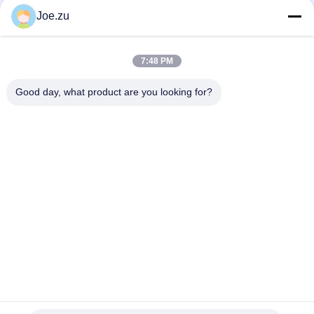
Joe.zu
Handelskläranlage der Umkehr-Osmose-36000GPD
IoT Smart Remote Monitoring Umkehrosmose-
7:48 PM
Wasseraufbereitungssystem 100TPD PLC Touchscreen
Industrie 4.0
Good day, what product are you looking for?
Beliebte Kategorien
Alle
Behältergestützte 
Umkehrosmosewasseraufbereitungssystem
Umkehrosmoseanlage
Suez EDI-Stacks
DOW UF Membranen
EDI-Modul
Ultrafiltrationsmembranen
Reinstwasser-
Ultrafiltrations-
Maschine
Kläranlage