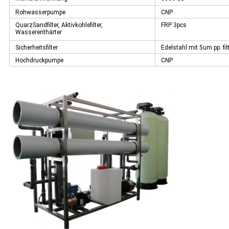
Rohwasserpumpe
CNP
QuarzSandfilter, Aktivkohlefilter,
FRP 3pcs
Wasserenthärter
Sicherheitsfilter
Edelstahl mit 5um pp. fil
Hochdruckpumpe
CNP