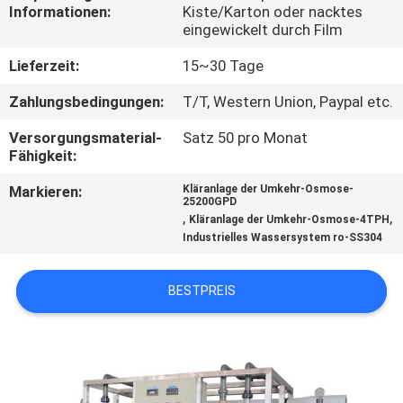
Informationen:
Kiste/Karton oder nacktes
eingewickelt durch Film
TRETEN
SIE
Lieferzeit:
15~30 Tage
MIT
Zahlungsbedingungen:
T/T, Western Union, Paypal etc.
UNS
Versorgungsmaterial-
Satz 50 pro Monat
Fähigkeit:
IN
VERBINDUNG
Markieren:
Kläranlage der Umkehr-Osmose-
25200GPD
,
,
Kläranlage der Umkehr-Osmose-4TPH
Industrielles Wassersystem ro-SS304
NACHRICHTEN
BESTPREIS
FORDERN
SIE EIN
ZITAT