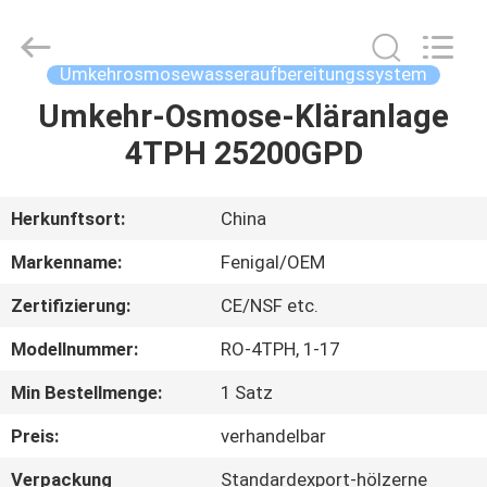
Science
&
Technology
Co.,
Ltd..
Umkehrosmosewasseraufbereitungssystem
All
Rights
Reserved.
Umkehr-Osmose-Kläranlage
HAUS
4TPH 25200GPD
PRODUKTE
Herkunftsort:
China
ÜBER
Markenname:
Fenigal/OEM
UNS
Zertifizierung:
CE/NSF etc.
Modellnummer:
RO-4TPH, 1-17
FABRIK-
AUSFLUG
Min Bestellmenge:
1 Satz
Preis:
verhandelbar
QUALITÄTSKONTROLLE
Verpackung
Standardexport-hölzerne