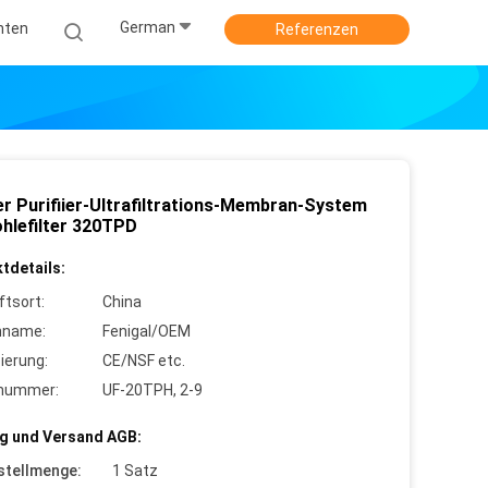
German
hten
Referenzen
r Purifiier-Ultrafiltrations-Membran-System
ohlefilter 320TPD
tdetails:
ftsort:
China
nname:
Fenigal/OEM
zierung:
CE/NSF etc.
lnummer:
UF-20TPH, 2-9
g und Versand AGB:
stellmenge:
1 Satz