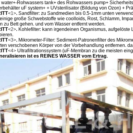
water+-Rohwassers tank+ des Rohwassers pump+ Sicherheitsfilter
behälter uF system+ + UVsterilisator (Bildung von Ozon) + Präz
ITT
<1>
.
Sandfilter: zu Sandmedien bis 0.5-1mm unten verwend
 einige große Schwebstoffe wie coolloids, Rost, Schlamm, Impa
n zu Bett gehen. und vom Wasser entfernt werden.
ITT
<2>
.
Kohlefilter: kann irgendeinen Organismus, aufgelöste L
bieren.
ITT
<3>
.
Mikrometer-Filter: Sediment-Patronenfilter des Mikrome
rten verschobenen Körper von der Vorbehandlung entfernen. dam
ITT
<4>
Ultrafiltrationssystem (uF-Membran zu die meisten ei
neralisieren ist es REINES WASSER vom Ertrag.