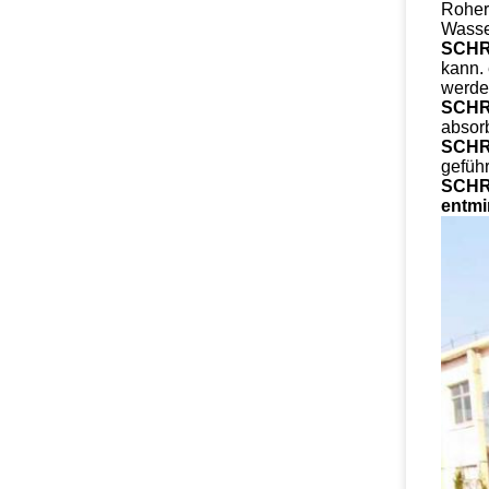
Roher 
Wasser
SCHR
kann.
werde
SCHR
absor
SCHR
gefüh
SCHR
entmi