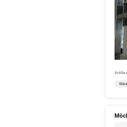
Größe 
Klär
Möch