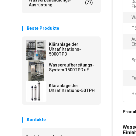
Wasserbehandlungs-
D
(77)
Ausrüstung
F
W
Beste Produkte
T
Au
Ei
Kläranlage der
Ultrafiltrations-
5000TPD
S
Wasseraufbereitungs-
System 1500TPD uF
Fu
Kläranlage der
Ultrafiltrations-50TPH
He
Produ
Kontakte
Wasse
Einle