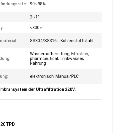
findungsrate:
90~98%
2~11
ty:
<300>
rmaterial:
SS304/SS316L, Kohlenstoffstahl
Wasseraufbereitung, Filtration,
dung:
pharmceutical, Trinkwasser,
Nahrung
ung:
elektronisch, Manual/PLC
mbransystem der Ultrafiltration 220V
,
 320TPD