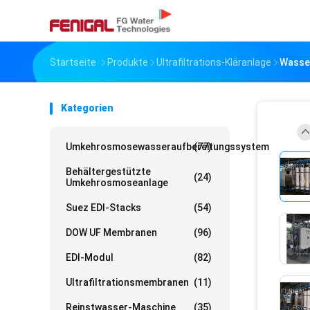
Startseite
Produkte
Ultrafiltrations-Kläranlage
Wasser
Kategorien
Umkehrosmosewasseraufbereitungssystem
(77)
Behältergestützte
(24)
Umkehrosmoseanlage
Suez EDI-Stacks
(54)
DOW UF Membranen
(96)
EDI-Modul
(82)
Ultrafiltrationsmembranen
(11)
Reinstwasser-Maschine
(35)