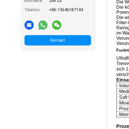
Kontakte:
Joe Zu
Die W
Die k
Telefon:
+86-13646187144
Poren
Die w
Filte
Reini
im Wa
Verun
Kontakt
Verunr
Funkti
Ultra
Trenn
sich 1
versch
Einsa
· Ind
· Medi
· Saft
· Mine
· Pro
. Wei
Proze