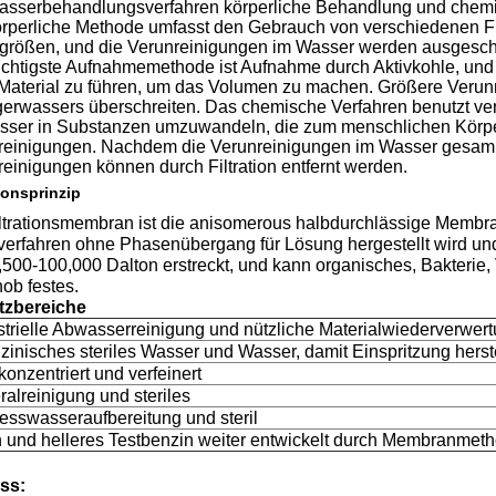
asserbehandlungsverfahren körperliche Behandlung und chem
örperliche Methode umfasst den Gebrauch von verschiedenen Fil
größen, und die Verunreinigungen im Wasser werden ausgesch
ichtigste Aufnahmemethode ist Aufnahme durch Aktivkohle, und 
r-Material zu führen, um das Volumen zu machen. Größere Verun
gerwassers überschreiten. Das chemische Verfahren benutzt v
sser in Substanzen umzuwandeln, die zum menschlichen Körper 
reinigungen. Nachdem die Verunreinigungen im Wasser gesamme
einigungen können durch Filtration entfernt werden.
onsprinzip
filtrationsmembran ist die anisomerous halbdurchlässige Membr
verfahren ohne Phasenübergang für Lösung hergestellt wird und
,500-100,000 Dalton erstreckt, und kann organisches, Bakterie, V
ob festes.
tzbereiche
ustrielle Abwasserreinigung und nützliche Materialwiederverwer
zinisches steriles Wasser und Wasser, damit Einspritzung herste
 konzentriert und verfeinert
ralreinigung und steriles
zesswasseraufbereitung und steril
n und helleres Testbenzin weiter entwickelt durch Membranmet
ss: