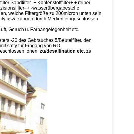
 Sandfilter- + Kohlenstofffilter+ + reiner
isionsfilter- + -wasserübergabestelle
en, welche Filtergröße zu 200micron unten sein
rity usw. können durch Medien eingeschlossen
uft, Geruch u. Farbangelegenheit etc.
ters -20 des Gebrauches 5/Beutelfilter, den
it safty für Eingang von RO.
ngeschlossen Ionen.
zu/desaltination etc. zu