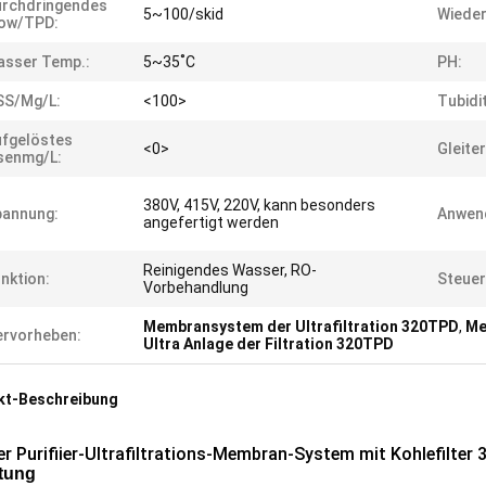
urchdringendes
5~100/skid
Wieder
low/TPD:
asser Temp.:
5~35˚C
PH:
SS/mg/L:
<100>
Tubidi
fgelöstes
<0>
Gleite
senmg/l:
380V, 415V, 220V, kann besonders
pannung:
Anwen
angefertigt werden
Reinigendes Wasser, RO-
nktion:
Steuer
Vorbehandlung
Membransystem der Ultrafiltration 320TPD
,
Me
rvorheben:
Ultra Anlage der Filtration 320TPD
kt-Beschreibung
r Purifiier-Ultrafiltrations-Membran-System mit Kohlefilter
itung