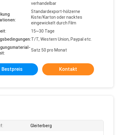
verhandelbar
Standardexport-hölzerne
ckung
Kiste/Karton oder nacktes
ationen:
eingewickelt durch Film
eit:
15~30 Tage
gsbedingungen:
T/T, Western Union, Paypal etc.
gungsmaterial-
Satz 50 pro Monat
it:
Bestpreis
Kontakt
f:
Gleiterberg