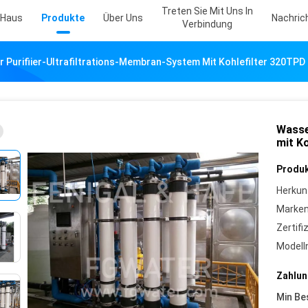
Treten Sie Mit Uns In
Haus
Produkte
Über Uns
Nachric
Verbindung
 Purifiier-Ultrafiltrations-Membran-System Mit Kohlefilter 320TPD
Wasse
mit K
Produk
Herkun
Marke
Zertifi
Model
Zahlun
Min Be