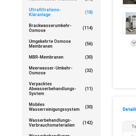
Ultrafiltrations-
(18)
Kläranlage
Brackwasserumkehr-
(114)
Osmose
Umgekehrte Osmose
(56)
Membranen
MBR-Membranen
(30)
Meerwasser-Umkehr-
(32)
Osmose
Verpacktes
Abwasserbehandlungs-
(11)
System
Mobiles
(30)
Wasserreinigungssystem
Detail
Wasserbehandlungs-
(142)
Verbrauchsmaterialien
Te