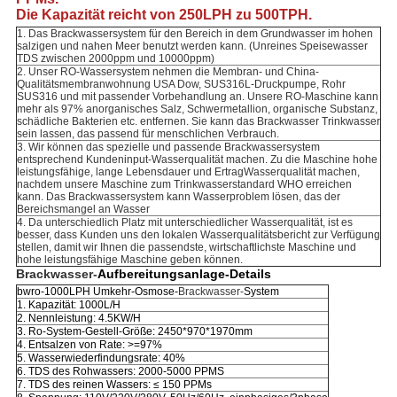
Die Kapazität reicht von 250LPH zu 500TPH.
1.
Das Brackwassersystem für den Bereich in dem Grundwasser im hohen
salzigen und nahen Meer benutzt werden kann. (Unreines Speisewasser
TDS zwischen 2000ppm und 10000ppm)
2. Unser RO-Wassersystem nehmen die Membran- und China-
Qualitätsmembranwohnung USA Dow, SUS316L-Druckpumpe, Rohr
SUS316 und mit passender Vorbehandlung an. Unsere RO-Maschine kann
mehr als 97% anorganisches Salz, Schwermetallion, organische Substanz,
schädliche Bakterien etc. entfernen. Sie kann das Brackwasser Trinkwasser
sein lassen, das passend für menschlichen Verbrauch.
3. Wir können das spezielle und passende Brackwassersystem
entsprechend Kundeninput-Wasserqualität machen. Zu die Maschine hohe
leistungsfähige, lange Lebensdauer und ErtragWasserqualität machen,
nachdem unsere Maschine zum Trinkwasserstandard WHO erreichen
kann. Das Brackwassersystem kann Wasserproblem lösen, das der
Bereichsmangel an Wasser
4. Da unterschiedlich Platz mit unterschiedlicher Wasserqualität, ist es
besser, dass Kunden uns den lokalen Wasserqualitätsbericht zur Verfügung
stellen, damit wir Ihnen die passendste, wirtschaftlichste Maschine und
hohe leistungsfähige Maschine geben können.
Brackwasser-
Aufbereitungsanlage-Details
bwro-1000LPH Umkehr-Osmose-
Brackwasser-
System
1. Kapazität: 1000L/H
2. Nennleistung: 4.5KW/H
3. Ro-System-Gestell-Größe: 2450*970*1970mm
4. Entsalzen von Rate: >=97%
5. Wasserwiederfindungsrate: 40%
6. TDS des Rohwassers: 2000-5000 PPMS
7. TDS des reinen Wassers: ≤ 150 PPMs