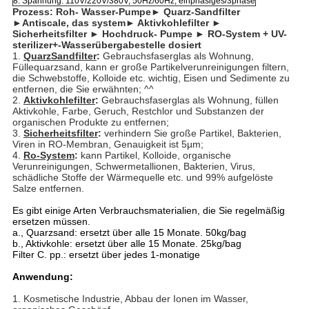
8. Spannung: 110V/220V/380V, 50Hz/60Hz, einphasiges/3phase
Prozess: Roh- Wasser-Pumpe► Quarz-Sandfilter
►Antiscale, das system► Aktivkohlefilter ►
Sicherheitsfilter ► Hochdruck- Pumpe ► RO-System + UV-
sterilizer+-Wasserübergabestelle dosiert
1.
QuarzSandfilter
:
Gebrauchsfaserglas als Wohnung,
Füllequarzsand, kann er große Partikelverunreinigungen filtern,
die Schwebstoffe, Kolloide etc. wichtig, Eisen und Sedimente zu
entfernen, die Sie erwähnten; ^^
2.
Aktivkohlefilter
:
Gebrauchsfaserglas als Wohnung, füllen
Aktivkohle, Farbe, Geruch, Restchlor und Substanzen der
organischen Produkte zu entfernen;
3.
Sicherheitsfilter
:
verhindern Sie große Partikel, Bakterien,
Viren in RO-Membran, Genauigkeit ist 5µm;
4.
Ro-System
:
kann Partikel, Kolloide, organische
Verunreinigungen, Schwermetallionen, Bakterien, Virus,
schädliche Stoffe der Wärmequelle etc. und 99% aufgelöste
Salze entfernen.
Es gibt einige Arten Verbrauchsmaterialien, die Sie regelmäßig
ersetzen müssen.
a., Quarzsand: ersetzt über alle 15 Monate. 50kg/bag
b., Aktivkohle: ersetzt über alle 15 Monate. 25kg/bag
Filter C. pp.: ersetzt über jedes 1-monatige
Anwendung:
1. Kosmetische Industrie, Abbau der Ionen im Wasser,