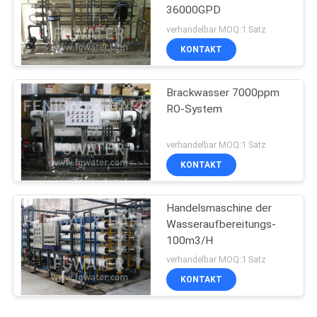
36000GPD
verhandelbar MOQ:1 Satz
KONTAKT
Brackwasser 7000ppm
RO-System
verhandelbar MOQ:1 Satz
KONTAKT
Handelsmaschine der
Wasseraufbereitungs-
100m3/H
verhandelbar MOQ:1 Satz
KONTAKT