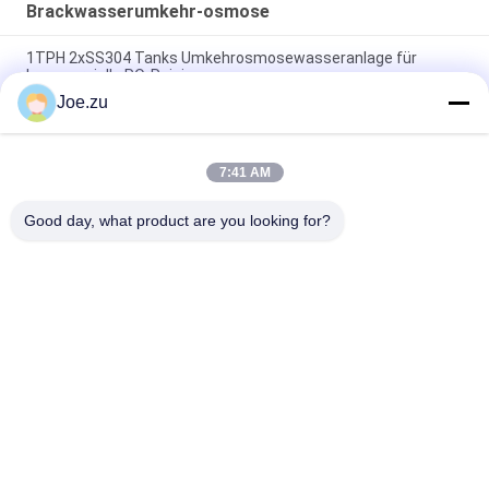
Brackwasserumkehr-osmose
1TPH 2xSS304 Tanks Umkehrosmosewasseranlage für
kommerzielle RO-Reinigung
Joe.zu
500L/H 3xSS304 Tanks Brackwasser
Umkehrosmosewasseranlage
7:41 AM
1.5TPH 3xFRP Tanks 160*85*170cm
Umkehrosmosewasseranlage für Industrie
Good day, what product are you looking for?
Beliebte Kategorien
Alle
Behältergestützte 
Umkehrosmosewasseraufbereitungssystem
Umkehrosmoseanlage
Suez EDI-Stacks
DOW UF Membranen
EDI-Modul
Ultrafiltrationsmembranen