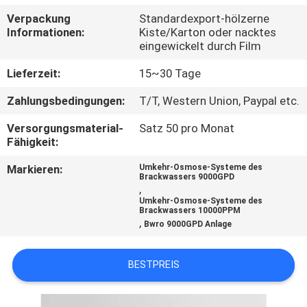
Verpackung
Standardexport-hölzerne
TRETEN
Informationen:
Kiste/Karton oder nacktes
eingewickelt durch Film
SIE
MIT
Lieferzeit:
15~30 Tage
UNS
Zahlungsbedingungen:
T/T, Western Union, Paypal etc.
IN
Versorgungsmaterial-
Satz 50 pro Monat
Fähigkeit:
VERBINDUNG
Markieren:
Umkehr-Osmose-Systeme des
Brackwassers 9000GPD
NACHRICHTEN
,
Umkehr-Osmose-Systeme des
Brackwassers 10000PPM
,
Bwro 9000GPD Anlage
FORDERN
SIE EIN
BESTPREIS
ZITAT