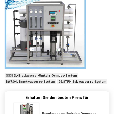
SS316L-Brackwasser-Umkehr-Osmose-System
BWRO-L Brackwasser ro-System
96.8TPH Salzwasser ro-System
Erhalten Sie den besten Preis für
Brackwasser-Umkehr-Osmose-