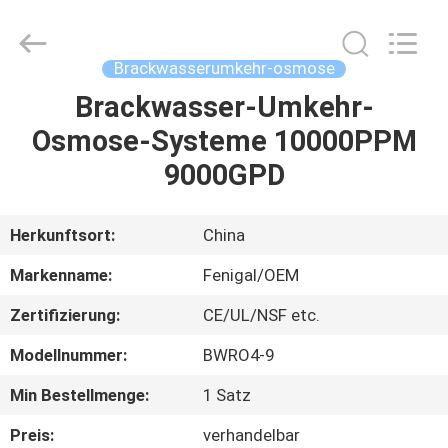
Science
&
Technology
Co.,
Ltd..
Brackwasserumkehr-osmose
All
Rights
Reserved.
Brackwasser-Umkehr-
HAUS
Osmose-Systeme 10000PPM
PRODUKTE
9000GPD
ÜBER
Herkunftsort:
China
UNS
Markenname:
Fenigal/OEM
Zertifizierung:
CE/UL/NSF etc.
FABRIK-
Modellnummer:
BWRO4-9
AUSFLUG
Min Bestellmenge:
1 Satz
QUALITÄTSKONTROLLE
Preis:
verhandelbar