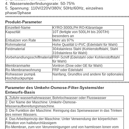
4. Wasserwiederfindungsrate: 50-75%
5. Spannung: 110V/220V/380V, 50Hz/60Hz, einzelnes
phase/3phase
**************************************************************************************
Produkt-Parameter
Einzelteil-Name
KYRO-3000LPH RO-Kläranlage
Kapazität
10T (fertigte von 500L/H bis 200T/H)
besonders an
Entsalzen von Rate
Mehr als 97%
Rohrmaterial
Hohe Qualität U-PVC (Edelstahl für Wahl)
Feldmaterial
304stainless Stahl (Kohlenstoffstahl, Stahl
316stainless für Wahl)
Vorbehandlungsschiffmaterial
FRP-Schiff (Edelstahl oder Kohlenstoffstahl
für Wahl)
Membranmarke
Vontron (Dow oder GE für Wahl)
Ro-Membranwohnung
FRP oder Edelstahl
Rohwasser pump&
Nanfang, Grundfos und andere für optionales
Hochdruckpumpe
**************************************************************************************
Parameter des Umkehr-Osmose-Filter-Systems/der
Entwurfs-Basis
1.
Zufuhr-wasserhahnwasser, Bohrlochwasser oder Flusswasser
2. Der Name der Maschine: Umkehr-Osmose-
Wasseraufbereitungsmaschine.
3. Die Funktion der Maschine: Reinigung das Speisewasser in das Trinken
des reinen Wassers.
4. Das Arbeitsprinzip der Maschine: Unter Verwendung der körperlichen
Filtration von halbdurchlässigem
Ro-Membran, zum von Verunreinigungen und von harmlosen Ionen vom