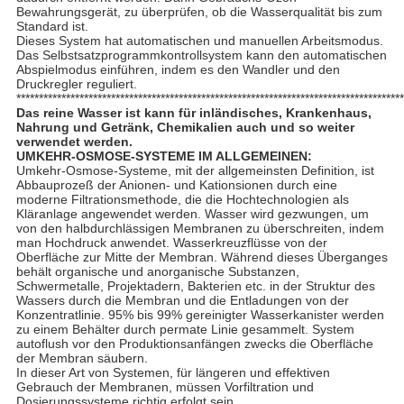
Bewahrungsgerät, zu überprüfen, ob die Wasserqualität bis zum
Standard ist.
Dieses System hat automatischen und manuellen Arbeitsmodus.
Das Selbstsatzprogrammkontrollsystem kann den automatischen
Abspielmodus einführen, indem es den Wandler und den
Druckregler reguliert.
**************************************************************************************
Das reine Wasser ist kann für inländisches, Krankenhaus,
Nahrung und Getränk, Chemikalien auch und so weiter
verwendet werden.
UMKEHR-OSMOSE-SYSTEME IM ALLGEMEINEN:
Umkehr-Osmose-Systeme, mit der allgemeinsten Definition, ist
Abbauprozeß der Anionen- und Kationsionen durch eine
moderne Filtrationsmethode, die die Hochtechnologien als
Kläranlage angewendet werden. Wasser wird gezwungen, um
von den halbdurchlässigen Membranen zu überschreiten, indem
man Hochdruck anwendet. Wasserkreuzflüsse von der
Oberfläche zur Mitte der Membran. Während dieses Überganges
behält organische und anorganische Substanzen,
Schwermetalle, Projektadern, Bakterien etc. in der Struktur des
Wassers durch die Membran und die Entladungen von der
Konzentratlinie. 95% bis 99% gereinigter Wasserkanister werden
zu einem Behälter durch permate Linie gesammelt. System
autoflush vor den Produktionsanfängen zwecks die Oberfläche
der Membran säubern.
In dieser Art von Systemen, für längeren und effektiven
Gebrauch der Membranen, müssen Vorfiltration und
Dosierungssysteme richtig erfolgt sein.