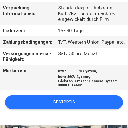
Verpackung
Standardexport-hölzerne
TRETEN
Informationen:
Kiste/Karton oder nacktes
eingewickelt durch Film
SIE
MIT
Lieferzeit:
15~30 Tage
UNS
Zahlungsbedingungen:
T/T, Western Union, Paypal etc.
IN
Versorgungsmaterial-
Satz 50 pro Monat
Fähigkeit:
VERBINDUNG
Markieren:
,
Bwro 3000LPH System
,
bwro 460V System
NACHRICHTEN
Edelstahl-Umkehr-Osmose-System
3000LPH 460V
FORDERN
BESTPREIS
SIE EIN
ZITAT