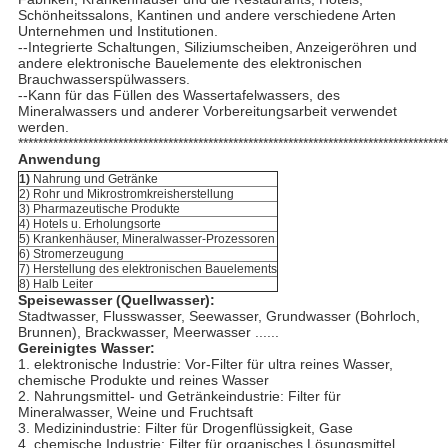
Schönheitssalons, Kantinen und andere verschiedene Arten
Unternehmen und Institutionen.
--Integrierte Schaltungen, Siliziumscheiben, Anzeigeröhren und
andere elektronische Bauelemente des elektronischen
Brauchwasserspülwassers.
--Kann für das Füllen des Wassertafelwassers, des
Mineralwassers und anderer Vorbereitungsarbeit verwendet
werden.
**************************************************************************************
Anwendung
1)
Nahrung und Getränke
2) Rohr und Mikrostromkreisherstellung
3) Pharmazeutische Produkte
4) Hotels u. Erholungsorte
5) Krankenhäuser, Mineralwasser-Prozessoren
6) Stromerzeugung
7) Herstellung des elektronischen Bauelements
8) Halb Leiter
Speisewasser (Quellwasser):
Stadtwasser, Flusswasser, Seewasser, Grundwasser (Bohrloch,
Brunnen), Brackwasser, Meerwasser ......
Gereinigtes Wasser:
1. elektronische Industrie: Vor-Filter für ultra reines Wasser,
chemische Produkte und reines Wasser
2. Nahrungsmittel- und Getränkeindustrie: Filter für
Mineralwasser, Weine und Fruchtsaft
3. Medizinindustrie: Filter für Drogenflüssigkeit, Gase
4. chemische Industrie: Filter für organisches Lösungsmittel