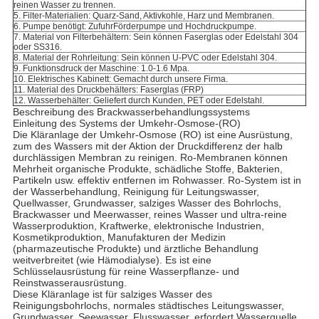
reinen Wasser zu trennen.
5. Filter-Materialien: Quarz-Sand, Aktivkohle, Harz und Membranen.
6. Pumpe benötigt: ZufuhrFörderpumpe und Hochdruckpumpe.
7. Material von Filterbehältern: Sein können Faserglas oder Edelstahl 304
oder SS316.
8. Material der Rohrleitung: Sein können U-PVC oder Edelstahl 304.
9. Funktionsdruck der Maschine: 1.0-1.6 Mpa.
10. Elektrisches Kabinett: Gemacht durch unsere Firma.
11. Material des Druckbehälters: Faserglas (FRP)
12. Wasserbehälter: Geliefert durch Kunden, PET oder Edelstahl.
Beschreibung des Brackwasserbehandlungssystems
Einleitung des Systems der Umkehr-Osmose-(RO)
Die Kläranlage der Umkehr-Osmose (RO) ist eine Ausrüstung,
zum des Wassers mit der Aktion der Druckdifferenz der halb
durchlässigen Membran zu reinigen. Ro-Membranen können
Mehrheit organische Produkte, schädliche Stoffe, Bakterien,
Partikeln usw. effektiv entfernen im Rohwasser. Ro-System ist in
der Wasserbehandlung, Reinigung für Leitungswasser,
Quellwasser, Grundwasser, salziges Wasser des Bohrlochs,
Brackwasser und Meerwasser, reines Wasser und ultra-reine
Wasserproduktion, Kraftwerke, elektronische Industrien,
Kosmetikproduktion, Manufakturen der Medizin
(pharmazeutische Produkte) und ärztliche Behandlung
weitverbreitet (wie Hämodialyse). Es ist eine
Schlüsselausrüstung für reine Wasserpflanze- und
Reinstwasserausrüstung.
Diese Kläranlage ist für salziges Wasser des
Reinigungsbohrlochs, normales städtisches Leitungswasser,
Grundwasser, Seewasser, Flusswasser, erfordert Wasserquelle