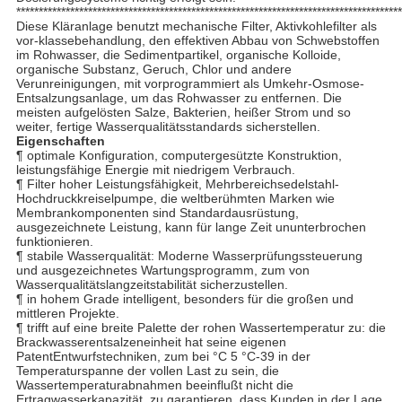
**************************************************************************************
Diese Kläranlage benutzt mechanische Filter, Aktivkohlefilter als
vor-klassebehandlung, den effektiven Abbau von Schwebstoffen
im Rohwasser, die Sedimentpartikel, organische Kolloide,
organische Substanz, Geruch, Chlor und andere
Verunreinigungen, mit vorprogrammiert als Umkehr-Osmose-
Entsalzungsanlage, um das Rohwasser zu entfernen. Die
meisten aufgelösten Salze, Bakterien, heißer Strom und so
weiter, fertige Wasserqualitätsstandards sicherstellen.
Eigenschaften
¶ optimale Konfiguration, computergesützte Konstruktion,
leistungsfähige Energie mit niedrigem Verbrauch.
¶ Filter hoher Leistungsfähigkeit, Mehrbereichsedelstahl-
Hochdruckkreiselpumpe, die weltberühmten Marken wie
Membrankomponenten sind Standardausrüstung,
ausgezeichnete Leistung, kann für lange Zeit ununterbrochen
funktionieren.
¶ stabile Wasserqualität: Moderne Wasserprüfungssteuerung
und ausgezeichnetes Wartungsprogramm, zum von
Wasserqualitätslangzeitstabilität sicherzustellen.
¶ in hohem Grade intelligent, besonders für die großen und
mittleren Projekte.
¶ trifft auf eine breite Palette der rohen Wassertemperatur zu: die
Brackwasserentsalzeneinheit hat seine eigenen
PatentEntwurfstechniken, zum bei °C 5 °C-39 in der
Temperaturspanne der vollen Last zu sein, die
Wassertemperaturabnahmen beeinflußt nicht die
Ertragwasserkapazität, zu garantieren, dass Kunden in der Lage