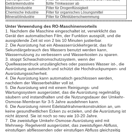
Getränkeindustrie
füllte Trinkwasser ab
Medizinindustrie
Filter für Drogenflüssigkeit
Chemische Industrie
Filter für organisches Lösungsmittel
Mineralölindustrie
Filter für Ölfeldüberschwemmung
**************************************************************************************
Unter Verwendung des RO-Maschinenvorteils
1. Nachdem die Maschine eingeschaltet ist, verwirklicht das
Gerät den automatischen Film, der Funktion ausspült, und die
ausspülende Zeit ist von 2 bis 10 Minuten justierbar.
2. Die Ausrüstung hat ein Abwasserrückkehrgerät, das für
Sekundärgebrauch des Wassers benutzt werden kann,
Wassernutzung zu verbessern und Wasserkosten zu sparen.
3. stoppt Schwachstromschutzsystem, wenn der
Quellwasserdruck unzulängliches oder passives Wasser ist-, die
Ausrüstung automatisch und schützt die Hochdruckpumpen- und
Ausrüstungssicherheit.
4. Die Ausrüstung kann automatisch geschlossen werden,
nachdem der Wasserbehälter voll ist.
5. Die Ausrüstung wird mit einem Reinigungs- und
Wartungssystem ausgerüstet, das die Ausrüstung regelmäßig
säubern und instandhalten und die Nutzungsdauer der Umkehr-
Osmose-Membran für 3-5 Jahre ausdehnen kann.
6. Die Ausrüstung nimmt Edelstahlrahmenkonstruktion an, um
keine gesundheitlichen Ecken zu erzielen, und die Ausrüstung ist
nicht ätzend. Sie ist noch so neu wie 10-20 Jahre.
7. Die zweistufige Umkehr-Osmose-Ausrüstung wird mit
Mehrweg- Regelventil ausgerüstet, das zweistufigen Abfluss,
einstufigen abfliessenden oder einstufigen Abfluss gleichzeitig