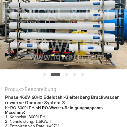
SITEMAP
PRIVACY
POLICY
Produkt-Beschreibung
Phase 460V 60Hz Edelstahl-Gleiterberg Brackwasser
revverse Osmose System-3
KYRO-3000LPH
pH RO-Wasser-Reinigungsapparat-
Maschine:
1.
Kapazität: 3000LPH
2. Nennleistung: 1.5KW/H
3. Entsalzen von Rate: >=97%