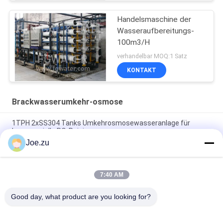
Handelsmaschine der
Wasseraufbereitungs-
100m3/H
verhandelbar MOQ:1 Satz
KONTAKT
Brackwasserumkehr-osmose
1TPH 2xSS304 Tanks Umkehrosmosewasseranlage für
kommerzielle RO-Reinigung
Joe.zu
500L/H 3xSS304 Tanks Brackwasser
Umkehrosmosewasseranlage
7:40 AM
1.5TPH 3xFRP Tanks 160*85*170cm
Umkehrosmosewasseranlage für Industrie
Good day, what product are you looking for?
Beliebte Kategorien
Alle