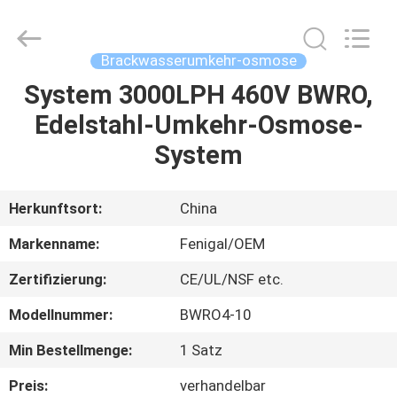
Science
&
Technology
Co.,
Ltd..
Brackwasserumkehr-osmose
All
Rights
Reserved.
System 3000LPH 460V BWRO,
HAUS
Edelstahl-Umkehr-Osmose-
PRODUKTE
System
ÜBER
Herkunftsort:
China
UNS
Markenname:
Fenigal/OEM
Zertifizierung:
CE/UL/NSF etc.
FABRIK-
Modellnummer:
BWRO4-10
AUSFLUG
Min Bestellmenge:
1 Satz
QUALITÄTSKONTROLLE
Preis:
verhandelbar