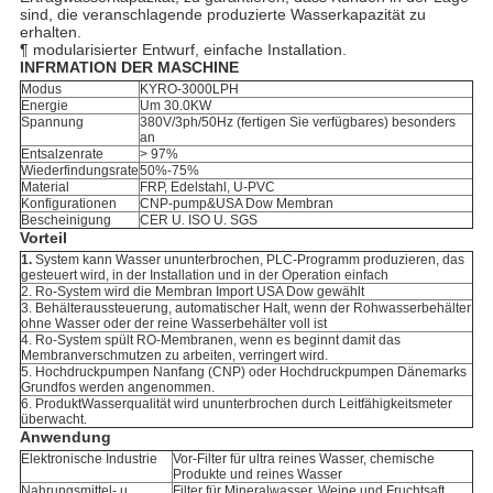
sind, die veranschlagende produzierte Wasserkapazität zu
erhalten.
¶ modularisierter Entwurf, einfache Installation.
INFRMATION DER MASCHINE
Modus
KYRO-3000LPH
Energie
Um 30.0KW
Spannung
380V/3ph/50Hz (fertigen Sie verfügbares) besonders
an
Entsalzenrate
> 97%
Wiederfindungsrate
50%-75%
Material
FRP, Edelstahl, U-PVC
Konfigurationen
CNP-pump&USA Dow Membran
Bescheinigung
CER U. ISO U. SGS
Vorteil
1.
System kann Wasser ununterbrochen, PLC-Programm produzieren, das
gesteuert wird, in der Installation und in der Operation einfach
2. Ro-System wird die Membran Import USA Dow gewählt
3. Behälteraussteuerung, automatischer Halt, wenn der Rohwasserbehälter
ohne Wasser oder der reine Wasserbehälter voll ist
4. Ro-System spült RO-Membranen, wenn es beginnt damit das
Membranverschmutzen zu arbeiten, verringert wird.
5. Hochdruckpumpen Nanfang (CNP) oder Hochdruckpumpen Dänemarks
Grundfos werden angenommen.
6. ProduktWasserqualität wird ununterbrochen durch Leitfähigkeitsmeter
überwacht.
Anwendung
Elektronische Industrie
Vor-Filter für ultra reines Wasser, chemische
Produkte und reines Wasser
Nahrungsmittel- u.
Filter für Mineralwasser, Weine und Fruchtsaft,