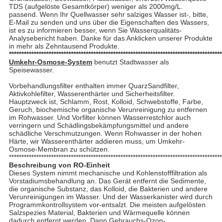
TDS (aufgelöste Gesamtkörper) weniger als 2000mg/L.
passend. Wenn Ihr Quellwasser sehr salziges Wasser ist-, bitte,
E-Mail zu senden und uns über die Eigenschaften des Wassers,
ist es zu informieren besser, wenn Sie Wasserqualitäts-
Analysebericht haben. Danke für das Anklicken unserer Produkte
in mehr als Zehntausend Produkte.
**************************************************************************************
Umkehr-Osmose-System
benutzt Stadtwasser als
Speisewasser.
Vorbehandlungsfilter enthalten immer QuarzSandfilter,
Aktivkohlefilter, Wasserenthärter und Sicherheitsfilter.
Hauptzweck ist, Schlamm, Rost, Kolloid, Schwebstoffe, Farbe,
Geruch, biochemische organische Verunreinigung zu entfernen
im Rohwasser. Und Vorfilter können Wasserrestchlor auch
verringern und Schädlingsbekämpfungsmittel und andere
schädliche Verschmutzungen. Wenn Rohwasser in der hohen
Härte, wir Wasserenthärter addieren muss, um Umkehr-
Osmose-Membran zu schützen.
**************************************************************************************
Beschreibung von RO-Einheit
Dieses System nimmt mechanische und Kohlenstofffiltration als
Vorstadiumsbehandlung an. Das Gerät entfernt die Sedimente,
die organische Substanz, das Kolloid, die Bakterien und andere
Verunreinigungen im Wasser. Und der Wasserkanister wird durch
Programmkontrollsystem vor-entsalzt. Die meisten aufgelösten
Salzspezies Material, Bakterien und Wärmequelle können
dadurch entfernt werden. Dann Gebrauchs-Ozon-