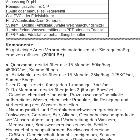
Anpassung D. pH
Reinigungssystem E. CIP
F. Auto oder manuelles Regelventil
G.U-PVC oder Edelstahlrohr
H., UVsterilisator/Ozon-Generator
System I. Dosing (Antiskala) /Water Weichmachungsmittel
J., roher/reiner Wasserbehälter des PET oder des Edelstahls
K. FRP oder Edelstahlvorbehandlungsbehälter
**************************************************************************************
Komponente
Es gibt einige Arten Verbrauchsmaterialien, die Sie regelmäßig
ersetzen müssen.
(2000LPH)
a.
Quarzsand: ersetzt über alle 15 Monate. 50kg/bag,
450KG/set, Summe 9bags
b., Aktivkohle: ersetzt über alle 15 Monate. 25kg/bag, 125KG/set,
Summe 5bags
Filter C. pp.: ersetzt über jedes 1-monatige. 7pcs/set
D. Ro-Membran: ersetzt über jedes 2-jährige. 8pcs/set
--Gewebe, chemische Industrie, Prozesswasser/Chemikalie
aufbereitetes Wasser, chemische Produkte, die Reinigung und
Vorbereitung des Wassers herstellen.
--Nahrungsmittel- und Getränkebrauchwasser, gereinigtes
Trinkwasser, Getränke, Bier, Alkohol, Gesundheitswesenprodukte
wie Wasseraufbereitung und Vorbereitung des Wassers;
--Meerwasser, Brackwasserentsalzeninseln, Schiffe,
Hochseebohrungsplattformen, Brackwasserbereiche.
--Größere Gemeinschaft, Immobilieneigentum, Schulen,
Fabriken, Krankenhäuser und die Restaurants, Hotels,