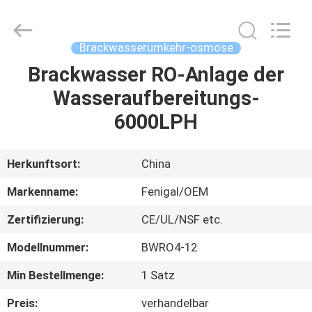
Science
&
Technology
Co.,
Ltd..
Brackwasserumkehr-osmose
All
Rights
Reserved.
Brackwasser RO-Anlage der
HAUS
Wasseraufbereitungs-
PRODUKTE
6000LPH
ÜBER
Herkunftsort:
China
UNS
Markenname:
Fenigal/OEM
Zertifizierung:
CE/UL/NSF etc.
FABRIK-
Modellnummer:
BWRO4-12
AUSFLUG
Min Bestellmenge:
1 Satz
QUALITÄTSKONTROLLE
Preis:
verhandelbar