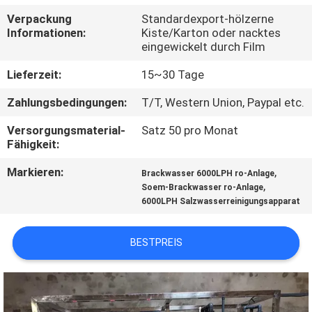
Verpackung
Standardexport-hölzerne
TRETEN
Informationen:
Kiste/Karton oder nacktes
eingewickelt durch Film
SIE
MIT
Lieferzeit:
15~30 Tage
UNS
Zahlungsbedingungen:
T/T, Western Union, Paypal etc.
IN
Versorgungsmaterial-
Satz 50 pro Monat
Fähigkeit:
VERBINDUNG
Markieren:
,
Brackwasser 6000LPH ro-Anlage
,
Soem-Brackwasser ro-Anlage
NACHRICHTEN
6000LPH Salzwasserreinigungsapparat
FORDERN
BESTPREIS
SIE EIN
ZITAT