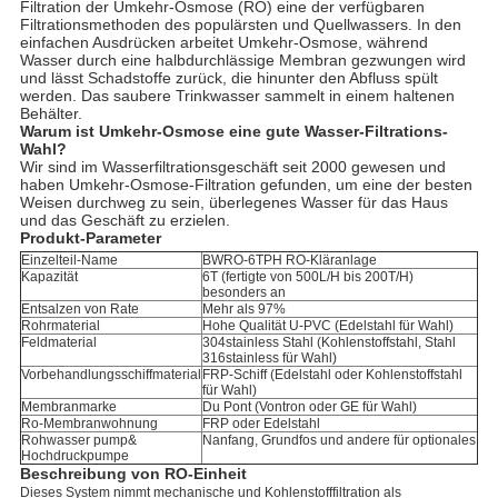
Filtration der Umkehr-Osmose (RO) eine der verfügbaren
Filtrationsmethoden des populärsten und Quellwassers. In den
einfachen Ausdrücken arbeitet Umkehr-Osmose, während
Wasser durch eine halbdurchlässige Membran gezwungen wird
und lässt Schadstoffe zurück, die hinunter den Abfluss spült
werden. Das saubere Trinkwasser sammelt in einem haltenen
Behälter.
Warum ist Umkehr-Osmose eine gute Wasser-Filtrations-
Wahl?
Wir sind im Wasserfiltrationsgeschäft seit 2000 gewesen und
haben Umkehr-Osmose-Filtration gefunden, um eine der besten
Weisen durchweg zu sein, überlegenes Wasser für das Haus
und das Geschäft zu erzielen.
Produkt-Parameter
Einzelteil-Name
BWRO-6TPH RO-Kläranlage
Kapazität
6T (fertigte von 500L/H bis 200T/H)
besonders an
Entsalzen von Rate
Mehr als 97%
Rohrmaterial
Hohe Qualität U-PVC (Edelstahl für Wahl)
Feldmaterial
304stainless Stahl (Kohlenstoffstahl, Stahl
316stainless für Wahl)
Vorbehandlungsschiffmaterial
FRP-Schiff (Edelstahl oder Kohlenstoffstahl
für Wahl)
Membranmarke
Du Pont (Vontron oder GE für Wahl)
Ro-Membranwohnung
FRP oder Edelstahl
Rohwasser pump&
Nanfang, Grundfos und andere für optionales
Hochdruckpumpe
Beschreibung von RO-Einheit
Dieses System nimmt mechanische und Kohlenstofffiltration als