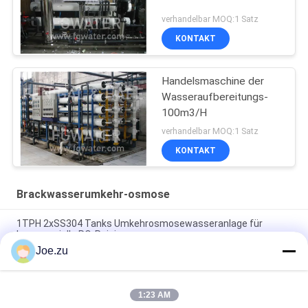
verhandelbar MOQ:1 Satz
KONTAKT
Handelsmaschine der
Wasseraufbereitungs-
100m3/H
verhandelbar MOQ:1 Satz
KONTAKT
Brackwasserumkehr-osmose
1TPH 2xSS304 Tanks Umkehrosmosewasseranlage für
kommerzielle RO-Reinigung
Joe.zu
500L/H 3xSS304 Tanks Brackwasser
Umkehrosmosewasseranlage
1:23 AM
1.5TPH 3xFRP Tanks 160*85*170cm