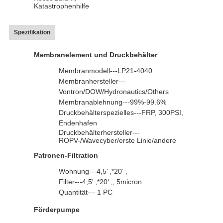
Katastrophenhilfe
Spezifikation
Membranelement und Druckbehälter
Membranmodell---LP21-4040
Membranhersteller---
Vontron/DOW/Hydronautics/Others
Membranablehnung---99%-99.6%
Druckbehälterspezielles---FRP, 300PSI,
Endenhafen
Druckbehälterhersteller---
ROPV-/Wavecyber/erste Linie/andere
Patronen-Filtration
Wohnung---4,5' ‚*20‘ ‚
Filter---4,5' ‚*20‘ ‚, 5micron
Quantität--- 1 PC
Förderpumpe