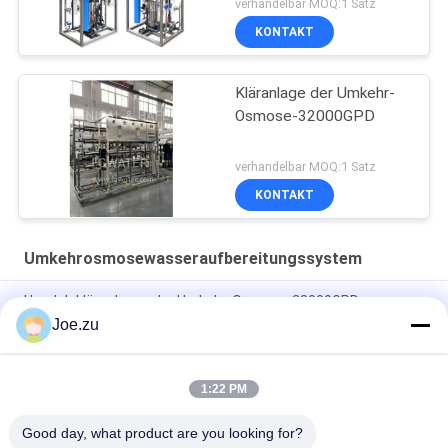
verhandelbar MOQ:1 Satz
KONTAKT
Kläranlage der Umkehr-
Osmose-32000GPD
verhandelbar MOQ:1 Satz
KONTAKT
Umkehrosmosewasseraufbereitungssystem
Handelskläranlagen der Umkehr-Osmose-28000GPD
Joe.zu
Handelskläranlage der Umkehr-Osmose-36000GPD
IoT Smart Remote Monitoring Umkehrosmose-
1:22 PM
Wasseraufbereitungssystem 100TPD PLC Touchscreen
Industrie 4.0
Good day, what product are you looking for?