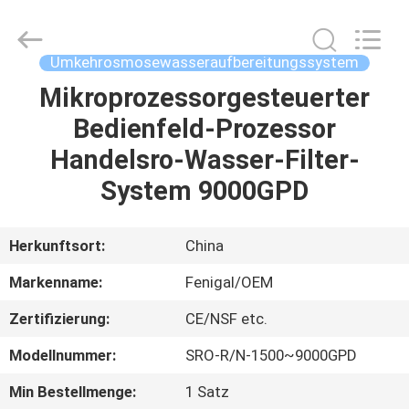
Science
&
Technology
Co.,
Ltd..
Umkehrosmosewasseraufbereitungssystem
All
Rights
Reserved.
Mikroprozessorgesteuerter
HAUS
Bedienfeld-Prozessor
PRODUKTE
Handelsro-Wasser-Filter-
System 9000GPD
ÜBER
UNS
Herkunftsort:
China
Markenname:
Fenigal/OEM
FABRIK-
Zertifizierung:
CE/NSF etc.
AUSFLUG
Modellnummer:
SRO-R/N-1500~9000GPD
QUALITÄTSKONTROLLE
Min Bestellmenge:
1 Satz