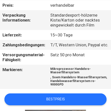
Preis:
verhandelbar
TRETEN
Verpackung
Standardexport-hölzerne
SIE
Informationen:
Kiste/Karton oder nacktes
eingewickelt durch Film
MIT
UNS
Lieferzeit:
15~30 Tage
IN
Zahlungsbedingungen:
T/T, Western Union, Paypal etc.
VERBINDUNG
Versorgungsmaterial-
Satz 50 pro Monat
Fähigkeit:
NACHRICHTEN
Markieren:
Mikroprozessor Handelsro-
Wasserfiltersystem
,
,
Soem Handelsro-Wasserfiltersystem
Handelswasserfiltersystem ro-
FORDERN
9000GPD
SIE EIN
BESTPREIS
ZITAT