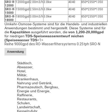
SRO-R-
12000gpd
2.00m3/h
3.0kw
4040
850*2350*1350
12000
SRO-R-
15000gpd
2.50m3/h
3.0kw
4040
850*2350*1350
15000
SRO-R-
18000gpd
3.00m3/h
3.0kw
4040
850*2350*1350
18000
Umkehr-Osmose-Systeme sind für die Handels- und industriellen
Anwendungen bestimmt und hergestellt. Diese Systeme sind für
die
Kapazitäten
ausgeführt worden, die
von 1,200-20,000gpd
für niedrigen
TDS-Speisewasserentwurf reichen
(Speisewasser TDS
<1>
Reihe 9000gpd des RO-Wasserfiltersystems 0.25tph SRO-N
Anwendung
Städtisch,
Abwasser,
Hotel,
Militär,
Krankenhaus,
Nahrung und Getränk,
Pharmazeutisch, Bergbau,
Energie und Energie,
Raffinerie,
Restaurants,
Schulen,
Landwirtschaft,
Kesselzufuhr,