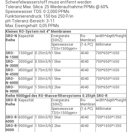
Schwefelwasserstoff muss entfernt werden
Toleranz Max. Silica: 25 Wiederaufnahme PPMs @ 60%
Speisewasser TDS: 0-2,000 PPMs
Funktionierendruck: 150 bis 250 P/in
pH-Toleranz-Bereich: 3-11
Max. Eisengehalt: 0,05 PPMs
Kleines RO-System mit 4" Membranen
SRO-N
Kapazität
Energierate
Ro-
width*depth*height
Reihe
(50HZ)
Membran
Speisewasser
(1-6 PC)
Millimeter
TDS<1500ppm>
SRO-
1500gpd
0.25m3/h
1.5kw
4040
700*650*1650
N-1500
SRO-
3000gpd
0.50m3/h
1.5kw
4040
700*650*1650
N-3000
SRO-
4500gpd
0.75m3/h
1.5kw
4040
700*650*1650
N-4500
SRO-
6000gpd
1.00m3/h
1.5kw
4040
700*650*1650
N-6000
SRO-
9000gpd
1.50m3/h
2.2kw
4040
700*650*1650
N-9000
Reihe 9000gpd des RO-Wasserfiltersystems 0.25tph SRO-R
SRO-R
Kapazität
Energierate
Ro-
width*depth*height
Reihe
(50HZ)
Membran
Speisewasser
(1-6 PC)
Millimeter
TDS<1500ppm>
SRO-R-
6000gpd
1.00m3/h
1.5kw
4040
700*1650*1350
6000
SRO-R-
9000gpd
1.50m3/h
2.2kw
4040
700*1650*1350
9000