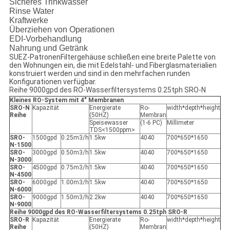
Sicheres Trinkwasser
Rinse Water
Kraftwerke
Überziehen von Operationen
EDI-Vorbehandlung
Nahrung und Getränk
SUEZ-PatronenFiltergehäuse schließen eine breite Palette von
den Wohnungen ein, die mit Edelstahl- und Fiberglasmaterialien
konstruiert werden und sind in den mehrfachen runden
Konfigurationen verfügbar.
Reihe 9000gpd des RO-Wasserfiltersystems 0.25tph SRO-N
Kleines RO-System mit 4" Membranen
SRO-N
Kapazität
Energierate
Ro-
width*depth*height
Reihe
(50HZ)
Membran
Speisewasser
(1-6 PC)
Millimeter
TDS<1500ppm>
SRO-
1500gpd
0.25m3/h
1.5kw
4040
700*650*1650
N-1500
SRO-
3000gpd
0.50m3/h
1.5kw
4040
700*650*1650
N-3000
SRO-
4500gpd
0.75m3/h
1.5kw
4040
700*650*1650
N-4500
SRO-
6000gpd
1.00m3/h
1.5kw
4040
700*650*1650
N-6000
SRO-
9000gpd
1.50m3/h
2.2kw
4040
700*650*1650
N-9000
Reihe 9000gpd des RO-Wasserfiltersystems 0.25tph SRO-R
SRO-R
Kapazität
Energierate
Ro-
width*depth*height
Reihe
(50HZ)
Membran