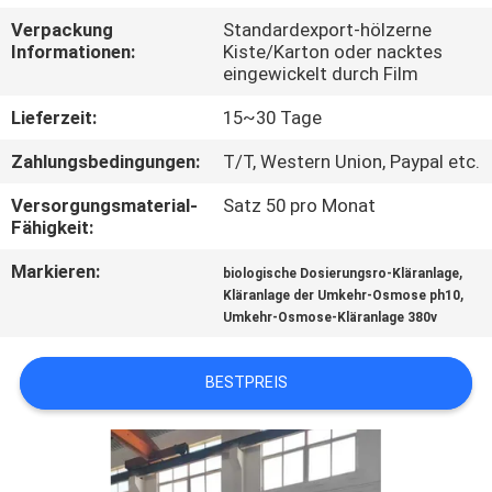
Verpackung
Standardexport-hölzerne
TRETEN
Informationen:
Kiste/Karton oder nacktes
eingewickelt durch Film
SIE
MIT
Lieferzeit:
15~30 Tage
UNS
Zahlungsbedingungen:
T/T, Western Union, Paypal etc.
IN
Versorgungsmaterial-
Satz 50 pro Monat
Fähigkeit:
VERBINDUNG
Markieren:
,
biologische Dosierungsro-Kläranlage
,
Kläranlage der Umkehr-Osmose ph10
NACHRICHTEN
Umkehr-Osmose-Kläranlage 380v
FORDERN
BESTPREIS
SIE EIN
ZITAT