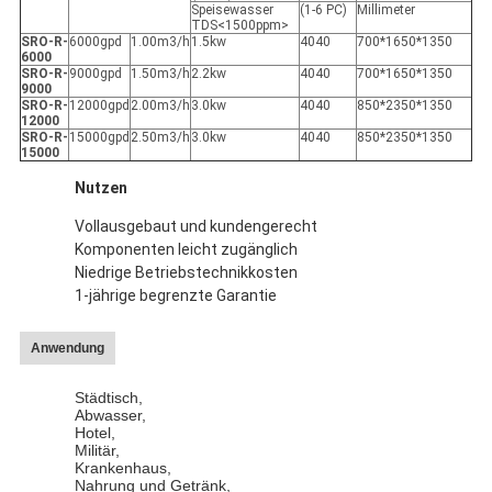
Speisewasser
(1-6 PC)
Millimeter
TDS<1500ppm>
SRO-R-
6000gpd
1.00m3/h
1.5kw
4040
700*1650*1350
6000
SRO-R-
9000gpd
1.50m3/h
2.2kw
4040
700*1650*1350
9000
SRO-R-
12000gpd
2.00m3/h
3.0kw
4040
850*2350*1350
12000
SRO-R-
15000gpd
2.50m3/h
3.0kw
4040
850*2350*1350
15000
Nutzen
Vollausgebaut und kundengerecht
Komponenten leicht zugänglich
Niedrige Betriebstechnikkosten
1-jährige begrenzte Garantie
Anwendung
Städtisch,
Abwasser,
Hotel,
Militär,
Krankenhaus,
Nahrung und Getränk,