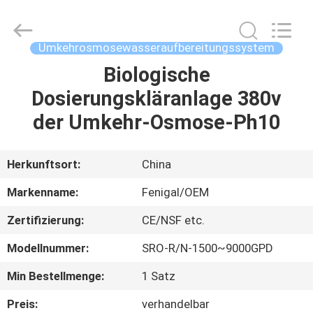
Science
&
Technology
Co.,
Ltd..
Umkehrosmosewasseraufbereitungssystem
All
Rights
Reserved.
Biologische
HAUS
Dosierungskläranlage 380v
PRODUKTE
der Umkehr-Osmose-Ph10
ÜBER
Herkunftsort:
China
UNS
Markenname:
Fenigal/OEM
Zertifizierung:
CE/NSF etc.
FABRIK-
Modellnummer:
SRO-R/N-1500~9000GPD
AUSFLUG
Min Bestellmenge:
1 Satz
QUALITÄTSKONTROLLE
Preis:
verhandelbar