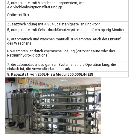
3, ausgerüstet mit Vorbehandlungssystem, wie
Aktivkohleabsorptionsfilter und pp.
Sedimentfilter.
Zusatzverbindung mit 4.304 Edelstahlgestellen und -rohr.
5, ausgerüstet mit SelbstdruckSchutzsystem und auf em-spurig Monitor.
6, automatisch und waschen manuell RO-Membran. Auch der Entwurf
des Waschens
Ro-Membran ist durch chemische Lösung (Zitronensäure oder das
Natriumhydroxid optional)
7, die Lebensdauer des ganzen Systems ist, die Operation lang, die
einfach ist, die Anwendbarkeit ist stark.
8,
Kapazität: von 250L/H zu Modul 500,000L/H EDI