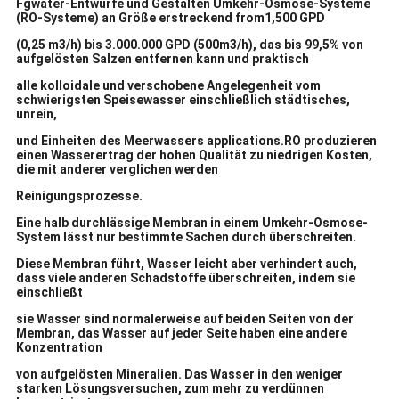
Fgwater-Entwürfe und Gestalten Umkehr-Osmose-Systeme
(RO-Systeme) an Größe erstreckend from1,500 GPD
(0,25 m3/h) bis 3.000.000 GPD (500m3/h), das bis 99,5% von
aufgelösten Salzen entfernen kann und praktisch
alle kolloidale und verschobene Angelegenheit vom
schwierigsten Speisewasser einschließlich städtisches,
unrein,
und Einheiten des Meerwassers applications.RO produzieren
einen Wasserertrag der hohen Qualität zu niedrigen Kosten,
die mit anderer verglichen werden
Reinigungsprozesse.
Eine halb durchlässige Membran in einem Umkehr-Osmose-
System lässt nur bestimmte Sachen durch überschreiten.
Diese Membran führt, Wasser leicht aber verhindert auch,
dass viele anderen Schadstoffe überschreiten, indem sie
einschließt
sie Wasser sind normalerweise auf beiden Seiten von der
Membran, das Wasser auf jeder Seite haben eine andere
Konzentration
von aufgelösten Mineralien. Das Wasser in den weniger
starken Lösungsversuchen, zum mehr zu verdünnen