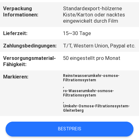
Verpackung
Standardexport-hölzerne
TRETEN
Informationen:
Kiste/Karton oder nacktes
eingewickelt durch Film
SIE
MIT
Lieferzeit:
15~30 Tage
UNS
Zahlungsbedingungen:
T/T, Western Union, Paypal etc.
IN
Versorgungsmaterial-
50 eingestellt pro Monat
Fähigkeit:
VERBINDUNG
Markieren:
Reinstwasserumkehr-osmose-
Filtrationssystem
NACHRICHTEN
,
ro-Wasserumkehr-osmose-
Filtrationssystem
,
FORDERN
Umkehr-Osmose-Filtrationssystem-
Gleiterberg
SIE EIN
ZITAT
BESTPREIS