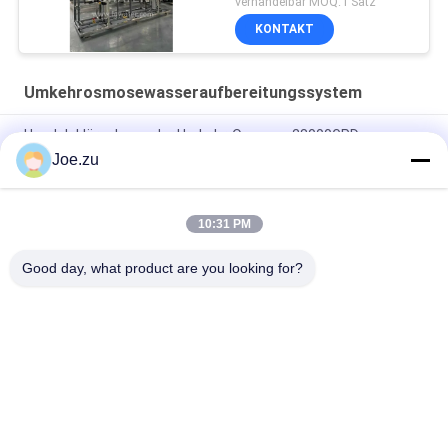
verhandelbar MOQ:1 Satz
KONTAKT
Umkehrosmosewasseraufbereitungssystem
Handelskläranlagen der Umkehr-Osmose-28000GPD
Joe.zu
Handelskläranlage der Umkehr-Osmose-36000GPD
IoT Smart Remote Monitoring Umkehrosmose-
10:31 PM
Wasseraufbereitungssystem 100TPD PLC Touchscreen
Industrie 4.0
Good day, what product are you looking for?
Beliebte Kategorien
Alle
Behältergestützte 
Umkehrosmosewasseraufbereitungssystem
Umkehrosmoseanlage
Suez EDI-Stacks
DOW UF Membranen