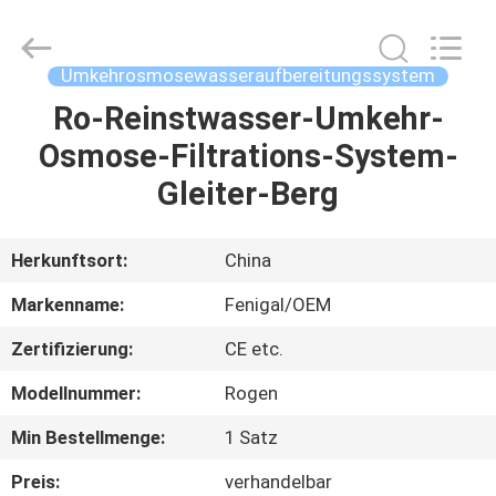
Science
&
Technology
Co.,
Ltd..
Umkehrosmosewasseraufbereitungssystem
All
Rights
Reserved.
Ro-Reinstwasser-Umkehr-
HAUS
Osmose-Filtrations-System-
PRODUKTE
Gleiter-Berg
ÜBER
Herkunftsort:
China
UNS
Markenname:
Fenigal/OEM
Zertifizierung:
CE etc.
FABRIK-
Modellnummer:
Rogen
AUSFLUG
Min Bestellmenge:
1 Satz
QUALITÄTSKONTROLLE
Preis:
verhandelbar