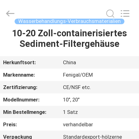
Science
&
Technology
Co.,
Ltd..
Wasserbehandlungs-Verbrauchsmaterialien
All
Rights
Reserved.
10-20 Zoll-containerisiertes
HAUS
Sediment-Filtergehäuse
PRODUKTE
Herkunftsort:
China
ÜBER
Markenname:
Fenigal/OEM
UNS
Zertifizierung:
CE/NSF etc.
Modellnummer:
10", 20"
FABRIK-
AUSFLUG
Min Bestellmenge:
1 Satz
Preis:
verhandelbar
QUALITÄTSKONTROLLE
Verpackung
Standardexport-hölzerne