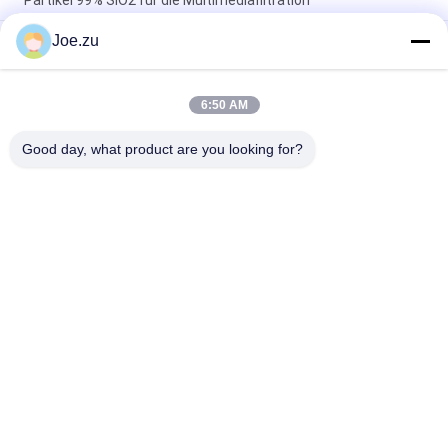
Partikel 99% SiO2 für die Multimediafiltration
Joe.zu
RO Membran-Antiscalant chemischer Hochleistungs-Skala-
Hemmer Organophosphonat Formel 5x Konzentrationslösung
PP-Schmelzgeblasene Sedimentfilterkartusche, 5 Mikron, 10
6:50 AM
Zoll, Standardgröße, lebensmittelechtes Polypropylen, RO-
Vorfiltration
Good day, what product are you looking for?
Beliebte Kategorien
Alle
Behältergestützte 
Umkehrosmosewasseraufbereitungssystem
Umkehrosmoseanlage
Suez EDI-Stacks
DOW UF Membranen
EDI-Modul
Ultrafiltrationsmembranen
Reinstwasser-
Ultrafiltrations-
Maschine
Kläranlage