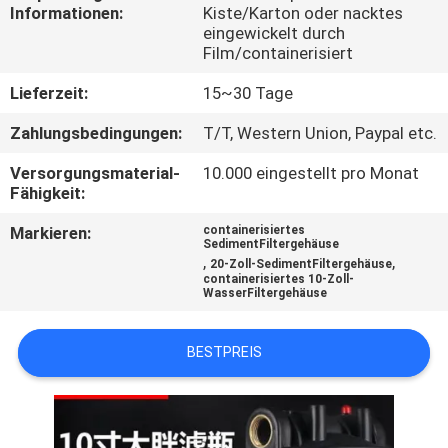
Informationen:
Kiste/Karton oder nacktes
eingewickelt durch
TRETEN
Film/containerisiert
SIE
Lieferzeit:
15~30 Tage
MIT
Zahlungsbedingungen:
T/T, Western Union, Paypal etc.
UNS
Versorgungsmaterial-
10.000 eingestellt pro Monat
IN
Fähigkeit:
VERBINDUNG
Markieren:
containerisiertes
SedimentFiltergehäuse
,
,
20-Zoll-SedimentFiltergehäuse
NACHRICHTEN
containerisiertes 10-Zoll-
WasserFiltergehäuse
FORDERN
BESTPREIS
SIE EIN
ZITAT