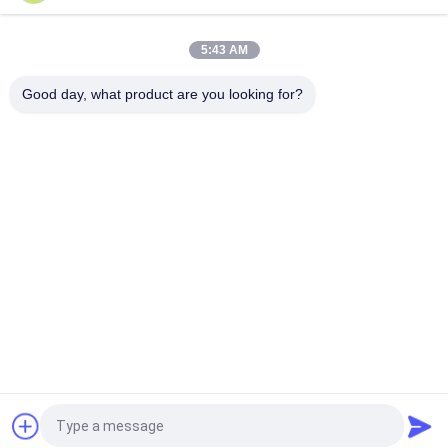
Ozonproduktion mittels Koronaentladungstechnologie und
Edelstahlstruktur
5:43 AM
Mobiler Stand-Ozonsterilisator mit 3 g/h und 5 g/h
Ozonleistung zur Luftreinigung
Good day, what product are you looking for?
Beliebte Kategorien
Alle
Behältergestützte 
Umkehrosmosewasseraufbereitungssystem
Umkehrosmoseanlage
Suez EDI-Stacks
DOW UF Membranen
EDI-Modul
Ultrafiltrationsmembranen
Reinstwasser-
Ultrafiltrations-
Maschine
Kläranlage
Fordern Sie ein Angebot