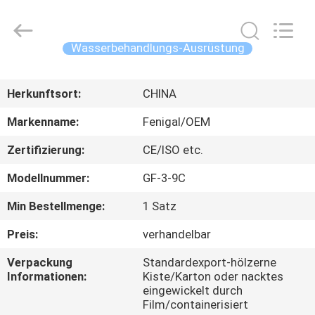
Science
&
Technology
Co.,
Ltd..
Wasserbehandlungs-Ausrüstung
All
Rights
Reserved.
HAUS
Herkunftsort:
CHINA
PRODUKTE
Markenname:
Fenigal/OEM
Zertifizierung:
CE/ISO etc.
ÜBER
Modellnummer:
GF-3-9C
UNS
Min Bestellmenge:
1 Satz
FABRIK-
Preis:
verhandelbar
AUSFLUG
Verpackung
Standardexport-hölzerne
Informationen:
Kiste/Karton oder nacktes
eingewickelt durch
QUALITÄTSKONTROLLE
Film/containerisiert