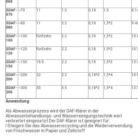
060
SDAF-
~70
11
1.5
0,18
1.5
8.1
070
SDAF-
~80
11
2.2
0,18
1,5*2
9.4
080
SDAF-
~100
fünfzehn
2.2
0,18
1,5*2
10.
100
SDAF-
~120
fünfzehn
2.2
0,18
1,5*2
10.
120
SDAF-
~150
18.5
2.2
0,18
1,5*2
13.
150
SDAF-
~200
22
2.2
0,18*2
1,5*4
10.
200
SDAF-
~300
30
5.5
0,18*2
1,5*4
13.
300
Anwendung
Als Abwasserprozess wird der DAF-Klärer in der
Abwasserbehandlungs- und Wasserreinigungstechnik weit
verbreitet eingesetzt.Der DAF-Klärer ist geeignet für:
l Steigern Sie das Abwasserrecycling und die Wiederverwendung
von Frischwasser in Papier und Zellstoff