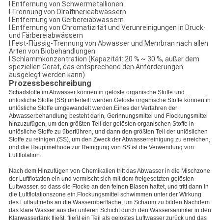
l Entfernung von Schwermetallionen
l Trennung von Ölraffinerieabwässern
l Entfernung von Gerbereiabwässern
l Entfernung von Chromatizität und Verunreinigungen in Druck-
und Färbereiabwässern
l Fest-Flüssig-Trennung von Abwasser und Membran nach allen
Arten von Biobehandlungen
l Schlammkonzentration (Kapazität: 20 % ~ 30 %, außer dem
speziellen Gerät, das entsprechend den Anforderungen
ausgelegt werden kann)
Prozessbeschreibung
Schadstoffe im Abwasser können in gelöste organische Stoffe und
unlösliche Stoffe (SS) unterteilt werden.Gelöste organische Stoffe können in
unlösliche Stoffe umgewandelt werden.Eines der Verfahren der
Abwasserbehandlung besteht darin, Gerinnungsmittel und Flockungsmittel
hinzuzufügen, um den größten Teil der gelösten organischen Stoffe in
unlösliche Stoffe zu überführen, und dann den größten Teil der unlöslichen
Stoffe zu reinigen.(SS), um den Zweck der Abwasserreinigung zu erreichen,
und die Hauptmethode zur Reinigung von SS ist die Verwendung von
Luftflotation.
Nach dem Hinzufügen von Chemikalien tritt das Abwasser in die Mischzone
der Luftflotation ein und vermischt sich mit dem freigesetzten gelösten
Luftwasser, so dass die Flocke an den feinen Blasen haftet, und tritt dann in
die Luftflotationszone ein.Flockungsmittel schwimmen unter der Wirkung
des Luftauftriebs an die Wasseroberfläche, um Schaum zu bilden.Nachdem
das klare Wasser aus der unteren Schicht durch den Wassersammler in den
Klarwassertank fließt, fließt ein Teil als gelöstes Luftwasser zurück und das