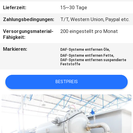
Lieferzeit:
15~30 Tage
TRETEN
Zahlungsbedingungen:
T/T, Western Union, Paypal etc.
SIE
Versorgungsmaterial-
200 eingestellt pro Monat
MIT
Fähigkeit:
UNS
Markieren:
,
DAF-Systeme entfernen Öle
IN
,
DAF-Systeme entfernen Fette
DAF-Systeme entfernen suspendierte
VERBINDUNG
Feststoffe
NACHRICHTEN
BESTPREIS
FORDERN
SIE EIN
ZITAT