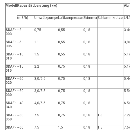
Modell
Kapazität
Leistung (kw)
Abm
(m3/h)
Umwälzpumpe
Luftkompressor
Skimmer
Schlammkratzer
L/L
SDAF-
~3
0,75
0,55
0,18
3.4
003
SDAF-
~5
1.1
0,55
0,18
3,8
005
SDAF-
~10
1.5
0,55
0,18
5.1
010
SDAF-
~15
2.2
0,75
0,18
5.1
015
SDAF-
~20
3,0/5,5
0,75
0,18
5.4
020
SDAF-
~30
3,0/5,5
0,75
0,18
5.5
030
SDAF-
~40
4,0/5,5
0,75
0,18
6.5
040
SDAF-
~50
7.5
0,75
0,18
1.5
7.2
050
SDAF-
~60
7.5
1.5
0,18
1.5
7.6