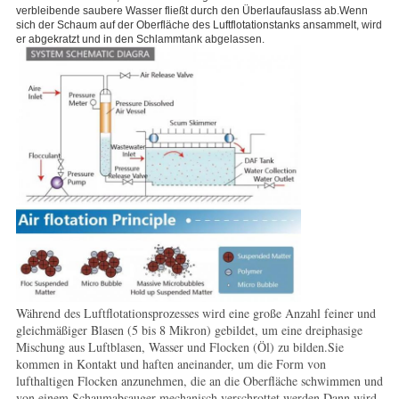
verbleibende saubere Wasser fließt durch den Überlaufauslass ab.Wenn
sich der Schaum auf der Oberfläche des Luftflotationstanks ansammelt, wird
er abgekratzt und in den Schlammtank abgelassen.
Während des Luftflotationsprozesses wird eine große Anzahl feiner und
gleichmäßiger Blasen (5 bis 8 Mikron) gebildet, um eine dreiphasige
Mischung aus Luftblasen, Wasser und Flocken (Öl) zu bilden.Sie
kommen in Kontakt und haften aneinander, um die Form von
lufthaltigen Flocken anzunehmen, die an die Oberfläche schwimmen und
von einem Schaumabsauger mechanisch verschrottet werden.Dann wird