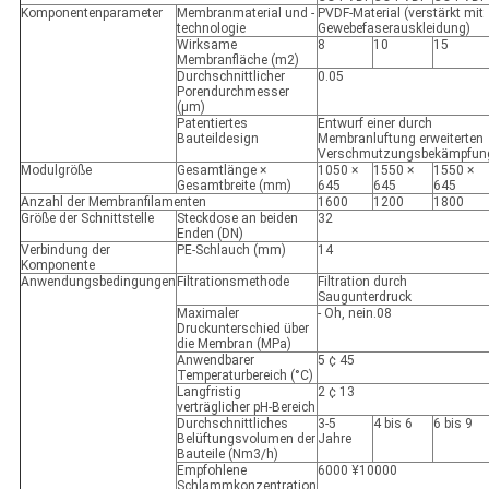
Komponentenparameter
Membranmaterial und -
PVDF-Material (verstärkt mit
technologie
Gewebefaserauskleidung)
Wirksame
8
10
15
Membranfläche (m2)
Durchschnittlicher
0.05
Porendurchmesser
(μm)
Patentiertes
Entwurf einer durch
Bauteildesign
Membranluftung erweiterten
Verschmutzungsbekämpfun
Modulgröße
Gesamtlänge ×
1050 ×
1550 ×
1550 ×
Gesamtbreite (mm)
645
645
645
Anzahl der Membranfilamenten
1600
1200
1800
Größe der Schnittstelle
Steckdose an beiden
32
Enden (DN)
Verbindung der
PE-Schlauch (mm)
14
Komponente
Anwendungsbedingungen
Filtrationsmethode
Filtration durch
Saugunterdruck
Maximaler
- Oh, nein.08
Druckunterschied über
die Membran (MPa)
Anwendbarer
5 ¢ 45
Temperaturbereich (°C)
Langfristig
2 ¢ 13
verträglicher pH-Bereich
Durchschnittliches
3-5
4 bis 6
6 bis 9
Belüftungsvolumen der
Jahre
Bauteile (Nm3/h)
Empfohlene
6000 ¥10000
Schlammkonzentration