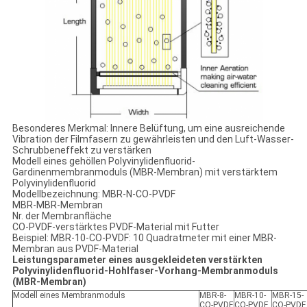
Besonderes Merkmal: Innere Belüftung, um eine ausreichende
Vibration der Filmfasern zu gewährleisten und den Luft-Wasser-
Schrubbeneffekt zu verstärken
Modell eines gehöllen Polyvinylidenfluorid-
Gardinenmembranmoduls (MBR-Membran) mit verstärktem
Polyvinylidenfluorid
Modellbezeichnung: MBR-N-CO-PVDF
MBR-MBR-Membran
Nr. der Membranfläche
CO-PVDF-verstärktes PVDF-Material mit Futter
Beispiel: MBR-10-CO-PVDF: 10 Quadratmeter mit einer MBR-
Membran aus PVDF-Material
Leistungsparameter eines ausgekleideten verstärkten
Polyvinylidenfluorid-Hohlfaser-Vorhang-Membranmoduls
(MBR-Membran)
Modell eines Membranmoduls
MBR-8-
MBR-10-
MBR-15-
CO-PVDF
CO-PVDF
CO-PVDF