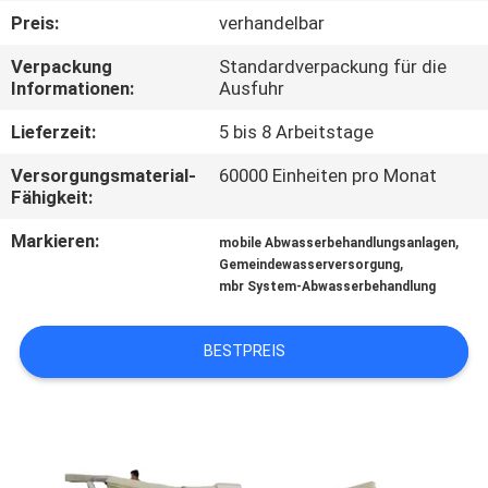
Preis:
verhandelbar
TRETEN
Verpackung
Standardverpackung für die
SIE
Informationen:
Ausfuhr
MIT
Lieferzeit:
5 bis 8 Arbeitstage
UNS
Versorgungsmaterial-
60000 Einheiten pro Monat
IN
Fähigkeit:
VERBINDUNG
Markieren:
,
mobile Abwasserbehandlungsanlagen
,
Gemeindewasserversorgung
mbr System-Abwasserbehandlung
NACHRICHTEN
BESTPREIS
FORDERN
SIE EIN
ZITAT