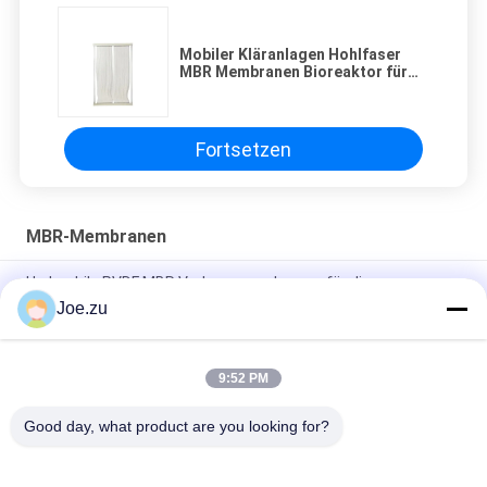
Mobiler Kläranlagen Hohlfaser
MBR Membranen Bioreaktor für
kommunalen Abwasser
Fortsetzen
MBR-Membranen
Hydrophile PVDF MBR Vorhangmembranen für die
Abwasserbehandlung der Aquakultur
Joe.zu
MBR Membranen Vorhang Modul PVDF mit Edelstahlrahmen
9:52 PM
Hochfestigkeits-Membranmodul MBR-Typ, verstärkt mit
PVDF für die Abwasserbehandlung
Good day, what product are you looking for?
Beliebte Kategorien
Alle