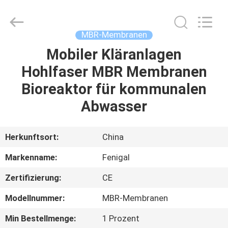
Science
&
Technology
Co.,
Ltd..
MBR-Membranen
All
Rights
Reserved.
Mobiler Kläranlagen
HAUS
Hohlfaser MBR Membranen
PRODUKTE
Bioreaktor für kommunalen
Abwasser
ÜBER
UNS
Herkunftsort:
China
Markenname:
Fenigal
FABRIK-
Zertifizierung:
CE
AUSFLUG
Modellnummer:
MBR-Membranen
QUALITÄTSKONTROLLE
Min Bestellmenge:
1 Prozent