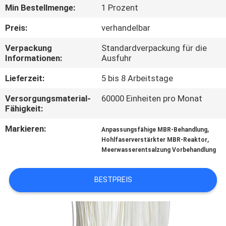
Min Bestellmenge:
1 Prozent
TRETEN
Preis:
verhandelbar
SIE
Verpackung
Standardverpackung für die
MIT
Informationen:
Ausfuhr
UNS
Lieferzeit:
5 bis 8 Arbeitstage
IN
Versorgungsmaterial-
60000 Einheiten pro Monat
VERBINDUNG
Fähigkeit:
Markieren:
,
Anpassungsfähige MBR-Behandlung
NACHRICHTEN
,
Hohlfaserverstärkter MBR-Reaktor
Meerwasserentsalzung Vorbehandlung
FORDERN
BESTPREIS
SIE EIN
ZITAT