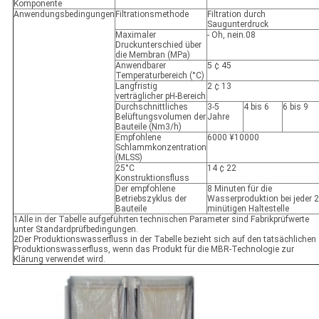
Komponente
Anwendungsbedingungen
Filtrationsmethode
Filtration durch
Saugunterdruck
Maximaler
- Oh, nein.08
Druckunterschied über
die Membran (MPa)
Anwendbarer
5 ¢ 45
Temperaturbereich (°C)
Langfristig
2 ¢ 13
verträglicher pH-Bereich
Durchschnittliches
3-5
4 bis 6
6 bis 9
Belüftungsvolumen der
Jahre
Bauteile (Nm3/h)
Empfohlene
6000 ¥10000
Schlammkonzentration
(MLSS)
25°C
14 ¢ 22
Konstruktionsfluss
Der empfohlene
8 Minuten für die
Betriebszyklus der
Wasserproduktion bei jeder 2
Bauteile
minütigen Haltestelle
1Alle in der Tabelle aufgeführten technischen Parameter sind Fabrikprüfwerte
unter Standardprüfbedingungen.
2Der Produktionswasserfluss in der Tabelle bezieht sich auf den tatsächlichen
Produktionswasserfluss, wenn das Produkt für die MBR-Technologie zur
Klärung verwendet wird.