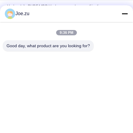
Hydrophile PVDF MBR Vorhangmembranen für die
Abwasserbehandlung der Aquakultur
Joe.zu
MBR Membranen Vorhang Modul PVDF mit Edelstahlrahmen
9:36 PM
Hochfestigkeits-Membranmodul MBR-Typ, verstärkt mit
PVDF für die Abwasserbehandlung
Good day, what product are you looking for?
Beliebte Kategorien
Alle
Behältergestützte 
Umkehrosmosewasseraufbereitungssystem
Umkehrosmoseanlage
Suez EDI-Stacks
DOW UF Membranen
EDI-Modul
Ultrafiltrationsmembranen
Reinstwasser-
Ultrafiltrations-