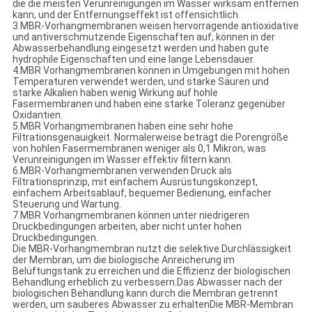
die die meisten Verunreinigungen im Wasser wirksam entfernen
kann, und der Entfernungseffekt ist offensichtlich.
3.MBR-Vorhangmembranen weisen hervorragende antioxidative
und antiverschmutzende Eigenschaften auf, können in der
Abwasserbehandlung eingesetzt werden und haben gute
hydrophile Eigenschaften und eine lange Lebensdauer.
4.MBR Vorhangmembranen können in Umgebungen mit hohen
Temperaturen verwendet werden, und starke Säuren und
starke Alkalien haben wenig Wirkung auf hohle
Fasermembranen und haben eine starke Toleranz gegenüber
Oxidantien.
5.MBR Vorhangmembranen haben eine sehr hohe
Filtrationsgenauigkeit. Normalerweise beträgt die Porengröße
von hohlen Fasermembranen weniger als 0,1 Mikron, was
Verunreinigungen im Wasser effektiv filtern kann.
6.MBR-Vorhangmembranen verwenden Druck als
Filtrationsprinzip, mit einfachem Ausrüstungskonzept,
einfachem Arbeitsablauf, bequemer Bedienung, einfacher
Steuerung und Wartung.
7.MBR Vorhangmembranen können unter niedrigeren
Druckbedingungen arbeiten, aber nicht unter hohen
Druckbedingungen.
Die MBR-Vorhangmembran nutzt die selektive Durchlässigkeit
der Membran, um die biologische Anreicherung im
Belüftungstank zu erreichen und die Effizienz der biologischen
Behandlung erheblich zu verbessern.Das Abwasser nach der
biologischen Behandlung kann durch die Membran getrennt
werden, um sauberes Abwasser zu erhaltenDie MBR-Membran