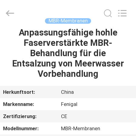
Science
&
Technology
Co.,
Ltd..
MBR-Membranen
All
Rights
Reserved.
Anpassungsfähige hohle
HAUS
Faserverstärkte MBR-
PRODUKTE
Behandlung für die
Entsalzung von Meerwasser
ÜBER
Vorbehandlung
UNS
Herkunftsort:
China
FABRIK-
Markenname:
Fenigal
AUSFLUG
Zertifizierung:
CE
QUALITÄTSKONTROLLE
Modellnummer:
MBR-Membranen