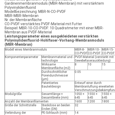
Gardinenmembranmoduls (MBR-Membran) mit verstärktem
Polyvinylidenfluorid
Modellbezeichnung: MBR-N-CO-PVDF
MBR-MBR-Membran
Nr. der Membranfläche
CO-PVDF-verstärktes PVDF-Material mit Futter
Beispiel: MBR-10-CO-PVDF: 10 Quadratmeter mit einer MBR-
Membran aus PVDF-Material
Leistungsparameter eines ausgekleideten verstärkten
Polyvinylidenfluorid-Hohlfaser-Vorhang-Membranmoduls
(MBR-Membran)
Modell eines Membranmoduls
MBR-8-
MBR-10-
MBR-15-
CO-PVDF
CO-PVDF
CO-PVDF
Komponentenparameter
Membranmaterial und -
PVDF-Material (verstärkt mit
technologie
Gewebefaserauskleidung)
Wirksame
8
10
15
Membranfläche (m2)
Durchschnittlicher
0.05
Porendurchmesser
(μm)
Patentiertes
Entwurf einer durch
Bauteildesign
Membranluftung erweiterten
Verschmutzungsbekämpfun
Modulgröße
Gesamtlänge ×
1050 ×
1550 ×
1550 ×
Gesamtbreite (mm)
645
645
645
Anzahl der Membranfilamenten
1600
1200
1800
Größe der Schnittstelle
Steckdose an beiden
32
Enden (DN)
Verbindung der
PE-Schlauch (mm)
14