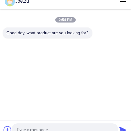
Joe.zu
Leichtgewicht 25L Mobilwasserreinigungssystem für
Camping im Freien
2:54 PM
600L tragbares mobiles Wasserreinigungssystem für
Notfalltrinkwasser für Katastrophengebiete
Good day, what product are you looking for?
Beliebte Kategorien
Alle
Behältergestützte 
Umkehrosmosewasseraufbereitungssystem
Umkehrosmoseanlage
Suez EDI-Stacks
DOW UF Membranen
EDI-Modul
Ultrafiltrationsmembranen
Reinstwasser-
Ultrafiltrations-
Maschine
Kläranlage