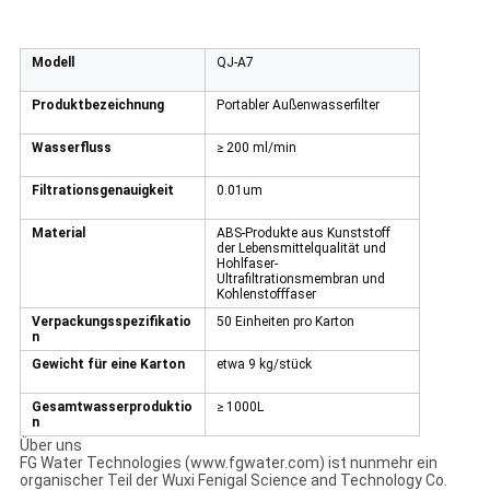
Modell
QJ-A7
Produktbezeichnung
Portabler Außenwasserfilter
Wasserfluss
≥ 200 ml/min
Filtrationsgenauigkeit
0.01um
Material
ABS-Produkte aus Kunststoff
der Lebensmittelqualität und
Hohlfaser-
Ultrafiltrationsmembran und
Kohlenstofffaser
Verpackungsspezifikatio
50 Einheiten pro Karton
n
Gewicht für eine Karton
etwa 9 kg/stück
Gesamtwasserproduktio
≥ 1000L
n
Über uns
FG Water Technologies (www.fgwater.com) ist nunmehr ein
organischer Teil der Wuxi Fenigal Science and Technology Co.