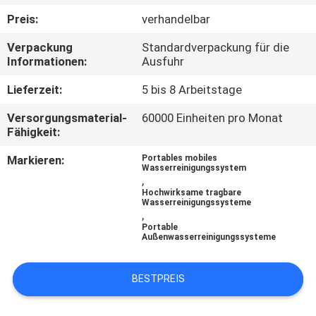
Preis:
verhandelbar
TRETEN
Verpackung
Standardverpackung für die
SIE
Informationen:
Ausfuhr
MIT
Lieferzeit:
5 bis 8 Arbeitstage
UNS
Versorgungsmaterial-
60000 Einheiten pro Monat
IN
Fähigkeit:
VERBINDUNG
Markieren:
Portables mobiles
Wasserreinigungssystem
,
NACHRICHTEN
Hochwirksame tragbare
Wasserreinigungssysteme
,
Portable
FORDERN
Außenwasserreinigungssysteme
SIE EIN
BESTPREIS
ZITAT