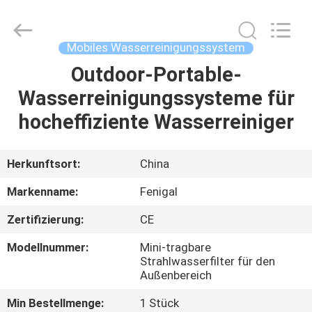
Science
&
Technology
Co.,
Ltd..
Mobiles Wasserreinigungssystem
All
Rights
Reserved.
Outdoor-Portable-
HAUS
Wasserreinigungssysteme für
PRODUKTE
hocheffiziente Wasserreiniger
ÜBER
Herkunftsort:
China
UNS
Markenname:
Fenigal
Zertifizierung:
CE
FABRIK-
Modellnummer:
Mini-tragbare
AUSFLUG
Strahlwasserfilter für den
Außenbereich
QUALITÄTSKONTROLLE
Min Bestellmenge:
1 Stück