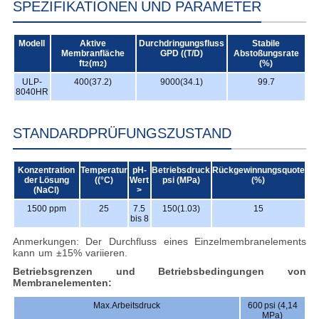
SPEZIFIKATIONEN UND PARAMETER
Modell
Aktive
Durchdringungsfluss
Stabile
Membranfläche
GPD ((T/D)
Abstoßungsrate
ft
(m
)
(%)
2
2
ULP-
400(37.2)
9000(34.1)
99.7
8040HR
STANDARDPRÜFUNGSZUSTAND
Konzentration
Temperatur
pH-
Betriebsdruck
Rückgewinnungsquote
der Lösung
((°C)
Wert
psi (MPa)
(%)
(
NaCl
)
>
1500 ppm
25
7.5
150(1.03)
15
bis 8
Anmerkungen: Der Durchfluss eines Einzelmembranelements
kann um ±15% variieren.
Betriebsgrenzen und Betriebsbedingungen von
Membranelementen:
Max.Arbeitsdruck
600 psi (4,14
MPa)