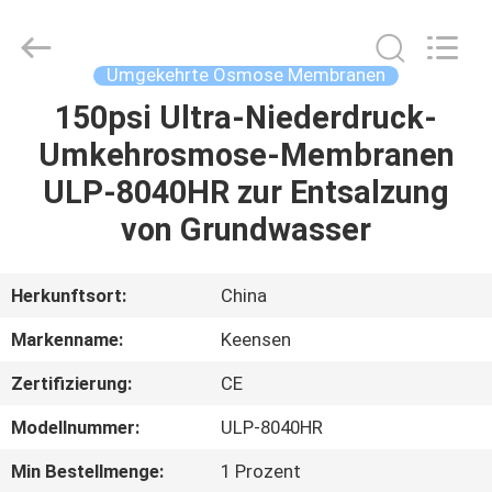
Science
&
Technology
Co.,
Ltd..
Umgekehrte Osmose Membranen
All
Rights
Reserved.
150psi Ultra-Niederdruck-
HAUS
Umkehrosmose-Membranen
PRODUKTE
ULP-8040HR zur Entsalzung
von Grundwasser
ÜBER
UNS
Herkunftsort:
China
Markenname:
Keensen
FABRIK-
Zertifizierung:
CE
AUSFLUG
Modellnummer:
ULP-8040HR
QUALITÄTSKONTROLLE
Min Bestellmenge:
1 Prozent