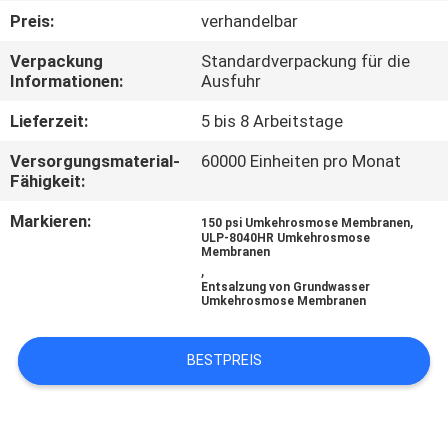
Preis:
verhandelbar
TRETEN
Verpackung
Standardverpackung für die
SIE
Informationen:
Ausfuhr
MIT
Lieferzeit:
5 bis 8 Arbeitstage
UNS
Versorgungsmaterial-
60000 Einheiten pro Monat
IN
Fähigkeit:
VERBINDUNG
Markieren:
,
150 psi Umkehrosmose Membranen
ULP-8040HR Umkehrosmose
Membranen
,
NACHRICHTEN
Entsalzung von Grundwasser
Umkehrosmose Membranen
FORDERN
BESTPREIS
SIE EIN
ZITAT