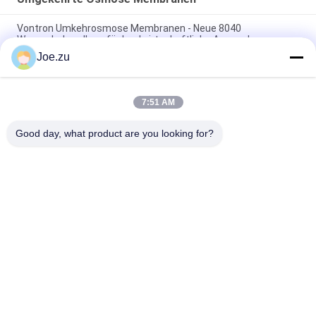
Vontron Umkehrosmose Membranen - Neue 8040
Wasserbehandlung für landwirtschaftliche Anwendungen
Joe.zu
Langzeitstabilität von Umkehrosmose-RO-Elementen für
Haushaltswasserfilter
7:51 AM
Nanofiltrationsmembranen kombinieren hohen Wasserfluss
und hohe Entsalzungsrate
Good day, what product are you looking for?
Beliebte Kategorien
Alle
Behältergestützte 
Umkehrosmosewasseraufbereitungssystem
Umkehrosmoseanlage
Suez EDI-Stacks
DOW UF Membranen
EDI-Modul
Ultrafiltrationsmembranen