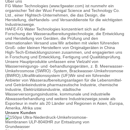
Über uns
FG Water Technologies (www.fgwater.com) ist nunmehr ein
organischer Teil der Wuxi Fenigal Science and Technology Co.
Ltd., einer Hightech-Unternehmen, die das Design, die
Herstellung, dieHandels- und Versanddienste für die wichtigsten
Industriezweige.
HAFE-FG Water Technologies konzentriert sich auf die
Forschung der Wasseraufbereitungstechnologie, die Entwicklung
und Herstellung von Geräten, die Prüfung und den
internationalen Versand usw.Wir arbeiten mit vielen führenden
Groß- oder kleinen Herstellern von Originalgeräten in China
High-Tech-Entwicklungszonen zusammen, und engagierten uns
in Forschung und Entwicklung, Fertigung und Qualitätsprüfung.
Unsere Hauptprodukte umfassen eine Vielzahl von
Wasserreinigungs- und -behandlungsgeräten, z. B. Meerwasser-
Umkehrosmose (SWRO) -System, Brackwasser-Umkehrosmose
(BWRO),Ultrafiltrationssystem (UF)Wir sind ein führender
Anbieter von Wasseraufbereitungsanlagen für die Lebensmittel-
und Getränkeindustrie.pharmazeutische Industrie, chemische
Industrie, Elektrizitätsindustrie, städtische
Wasserversorgungsindustrie, kommunale und industrielle
Abwasserbehandlung und weitere Industriezweige,sowie als
Exporteur in mehr als 20 Länder und Regionen in Asien, Europa,
Amerika, Afrika usw.
Unsere Kunden