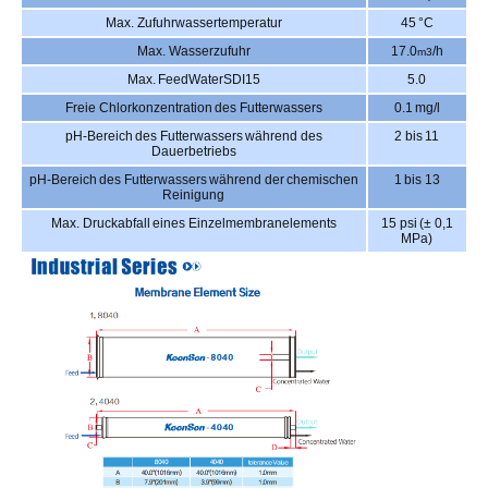
Max. Zufuhrwassertemperatur
45 °C
Max. Wasserzufuhr
17.0
/h
m3
Max. FeedWaterSDI
15
5.0
Freie Chlorkonzentration des Futterwassers
0.1 mg/l
pH-Bereich des Futterwassers während des
2 bis 11
Dauerbetriebs
pH-Bereich des Futterwassers während der chemischen
1 bis 13
Reinigung
Max. Druckabfall eines Einzelmembranelements
15 psi (± 0,1
MPa)