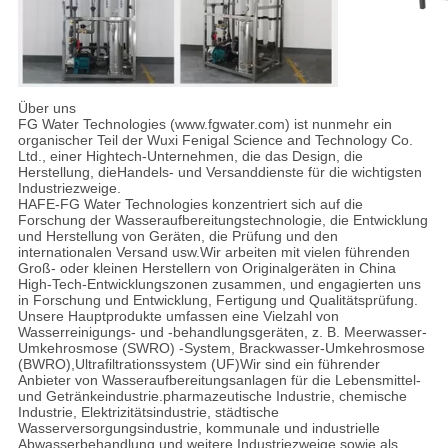
Über uns
FG Water Technologies (www.fgwater.com) ist nunmehr ein
organischer Teil der Wuxi Fenigal Science and Technology Co.
Ltd., einer Hightech-Unternehmen, die das Design, die
Herstellung, dieHandels- und Versanddienste für die wichtigsten
Industriezweige.
HAFE-FG Water Technologies konzentriert sich auf die
Forschung der Wasseraufbereitungstechnologie, die Entwicklung
und Herstellung von Geräten, die Prüfung und den
internationalen Versand usw.Wir arbeiten mit vielen führenden
Groß- oder kleinen Herstellern von Originalgeräten in China
High-Tech-Entwicklungszonen zusammen, und engagierten uns
in Forschung und Entwicklung, Fertigung und Qualitätsprüfung.
Unsere Hauptprodukte umfassen eine Vielzahl von
Wasserreinigungs- und -behandlungsgeräten, z. B. Meerwasser-
Umkehrosmose (SWRO) -System, Brackwasser-Umkehrosmose
(BWRO),Ultrafiltrationssystem (UF)Wir sind ein führender
Anbieter von Wasseraufbereitungsanlagen für die Lebensmittel-
und Getränkeindustrie.pharmazeutische Industrie, chemische
Industrie, Elektrizitätsindustrie, städtische
Wasserversorgungsindustrie, kommunale und industrielle
Abwasserbehandlung und weitere Industriezweige,sowie als