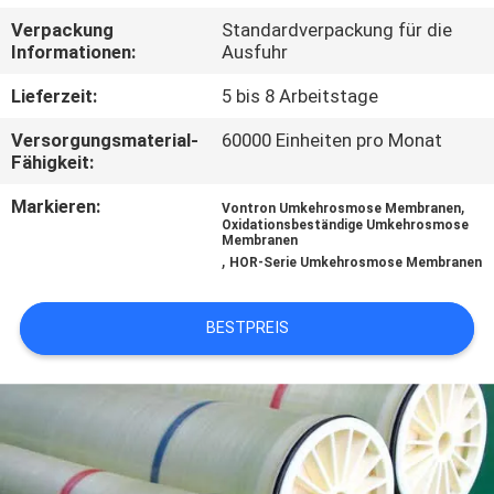
Verpackung
Standardverpackung für die
TRETEN
Informationen:
Ausfuhr
SIE
Lieferzeit:
5 bis 8 Arbeitstage
MIT
Versorgungsmaterial-
60000 Einheiten pro Monat
UNS
Fähigkeit:
IN
Markieren:
,
Vontron Umkehrosmose Membranen
Oxidationsbeständige Umkehrosmose
VERBINDUNG
Membranen
,
HOR-Serie Umkehrosmose Membranen
NACHRICHTEN
BESTPREIS
FORDERN
SIE EIN
ZITAT