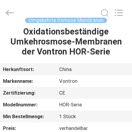
Science
&
Technology
Co.,
Ltd..
Umgekehrte Osmose Membranen
All
Rights
Reserved.
Oxidationsbeständige
HAUS
Umkehrosmose-Membranen
PRODUKTE
der Vontron HOR-Serie
ÜBER
Herkunftsort:
China
UNS
Markenname:
Vontron
Zertifizierung:
CE
FABRIK-
Modellnummer:
HOR-Serie
AUSFLUG
Min Bestellmenge:
1 Stück
QUALITÄTSKONTROLLE
Preis:
verhandelbar