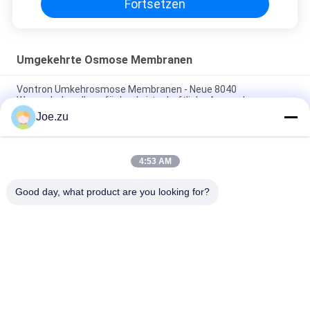
Fortsetzen
Umgekehrte Osmose Membranen
Vontron Umkehrosmose Membranen - Neue 8040
Wasserbehandlung für landwirtschaftliche Anwendungen
Joe.zu
Langzeitstabilität von Umkehrosmose-RO-Elementen für
Haushaltswasserfilter
4:53 AM
Nanofiltrationsmembranen kombinieren hohen Wasserfluss
und hohe Entsalzungsrate
Good day, what product are you looking for?
Beliebte Kategorien
Alle
Behältergestützte 
Umkehrosmosewasseraufbereitungssystem
Umkehrosmoseanlage
Suez EDI-Stacks
DOW UF Membranen