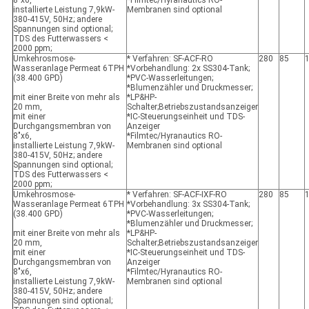
8"x6,
*Filmtec/Hyranautics RO-
installierte Leistung 7,9kW-
Membranen sind optional
380-415V, 50Hz; andere
Spannungen sind optional;
TDS des Futterwassers <
2000 ppm;
Umkehrosmose-
* Verfahren: SF-ACF-RO
280
85
Wasseranlage Permeat 6TPH
*Vorbehandlung: 2x SS304-Tank;
(38.400 GPD)
*PVC-Wasserleitungen;
*Blumenzähler und Druckmesser;
mit einer Breite von mehr als
*LP&HP-
20 mm,
Schalter;Betriebszustandsanzeiger
mit einer
*IC-Steuerungseinheit und TDS-
Durchgangsmembran von
Anzeiger
8"x6,
*Filmtec/Hyranautics RO-
installierte Leistung 7,9kW-
Membranen sind optional
380-415V, 50Hz; andere
Spannungen sind optional;
TDS des Futterwassers <
2000 ppm;
Umkehrosmose-
* Verfahren: SF-ACF-IXF-RO
280
85
Wasseranlage Permeat 6TPH
*Vorbehandlung: 3x SS304-Tank;
(38.400 GPD)
*PVC-Wasserleitungen;
*Blumenzähler und Druckmesser;
mit einer Breite von mehr als
*LP&HP-
20 mm,
Schalter;Betriebszustandsanzeiger
mit einer
*IC-Steuerungseinheit und TDS-
Durchgangsmembran von
Anzeiger
8"x6,
*Filmtec/Hyranautics RO-
installierte Leistung 7,9kW-
Membranen sind optional
380-415V, 50Hz; andere
Spannungen sind optional;