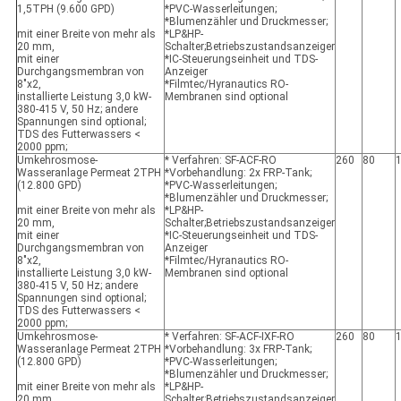
1,5TPH (9.600 GPD)
*PVC-Wasserleitungen;
*Blumenzähler und Druckmesser;
mit einer Breite von mehr als
*LP&HP-
20 mm,
Schalter;Betriebszustandsanzeiger
mit einer
*IC-Steuerungseinheit und TDS-
Durchgangsmembran von
Anzeiger
8"x2,
*Filmtec/Hyranautics RO-
installierte Leistung 3,0 kW-
Membranen sind optional
380-415 V, 50 Hz; andere
Spannungen sind optional;
TDS des Futterwassers <
2000 ppm;
Umkehrosmose-
* Verfahren: SF-ACF-RO
260
80
Wasseranlage Permeat 2TPH
*Vorbehandlung: 2x FRP-Tank;
(12.800 GPD)
*PVC-Wasserleitungen;
*Blumenzähler und Druckmesser;
mit einer Breite von mehr als
*LP&HP-
20 mm,
Schalter;Betriebszustandsanzeiger
mit einer
*IC-Steuerungseinheit und TDS-
Durchgangsmembran von
Anzeiger
8"x2,
*Filmtec/Hyranautics RO-
installierte Leistung 3,0 kW-
Membranen sind optional
380-415 V, 50 Hz; andere
Spannungen sind optional;
TDS des Futterwassers <
2000 ppm;
Umkehrosmose-
* Verfahren: SF-ACF-IXF-RO
260
80
Wasseranlage Permeat 2TPH
*Vorbehandlung: 3x FRP-Tank;
(12.800 GPD)
*PVC-Wasserleitungen;
*Blumenzähler und Druckmesser;
mit einer Breite von mehr als
*LP&HP-
20 mm,
Schalter;Betriebszustandsanzeiger