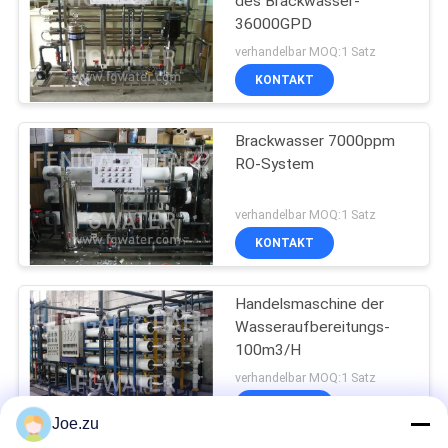
des Brackwasser-
36000GPD
verhandelbar MOQ:1 Satz
KONTAKT
Brackwasser 7000ppm
RO-System
verhandelbar MOQ:1 Satz
KONTAKT
Handelsmaschine der
Wasseraufbereitungs-
100m3/H
verhandelbar MOQ:1 Satz
KONTAKT
Joe.zu