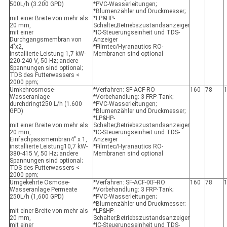
500L/h (3.200 GPD)
*PVC-Wasserleitungen;
*Blumenzähler und Druckmesser;
mit einer Breite von mehr als
*LP&HP-
20 mm,
Schalter;Betriebszustandsanzeiger
mit einer
*IC-Steuerungseinheit und TDS-
Durchgangsmembran von
Anzeiger
4"x2,
*Filmtec/Hyranautics RO-
installierte Leistung 1,7 kW-
Membranen sind optional
220-240 V, 50 Hz; andere
Spannungen sind optional;
TDS des Futterwassers <
2000 ppm;
Umkehrosmose-
*Verfahren: SF-ACF-RO
160
78
Wasseranlage
*Vorbehandlung: 3 FRP-Tank;
durchdringt
250 L/h (1.600
*PVC-Wasserleitungen;
GPD)
*Blumenzähler und Druckmesser;
*LP&HP-
mit einer Breite von mehr als
Schalter;Betriebszustandsanzeiger
20 mm,
*IC-Steuerungseinheit und TDS-
Einfachpassmembran
4" x 1
,
Anzeiger
installierte Leistung
10,7 kW
-
*Filmtec/Hyranautics RO-
380-415 V, 50 Hz; andere
Membranen sind optional
Spannungen sind optional;
TDS des Futterwassers <
2000 ppm;
Umgekehrte Osmose-
*Verfahren: SF-ACF-IXF-RO
160
78
Wasseranlage Permeate
*Vorbehandlung: 3 FRP-Tank;
250L/h (1,600 GPD)
*PVC-Wasserleitungen;
*Blumenzähler und Druckmesser;
mit einer Breite von mehr als
*LP&HP-
20 mm,
Schalter;Betriebszustandsanzeiger
mit einer
*IC-Steuerungseinheit und TDS-