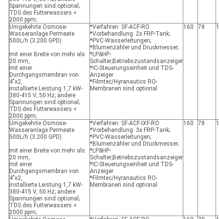
Spannungen sind optional;
TDS des Futterwassers <
2000 ppm;
Umgekehrte Osmose-
*Verfahren: SF-ACF-RO
160
78
Wasseranlage Permeate
*Vorbehandlung: 2x FRP-Tank;
500L/h (3.200 GPD)
*PVC-Wasserleitungen;
*Blumenzähler und Druckmesser;
mit einer Breite von mehr als
*LP&HP-
20 mm,
Schalter;Betriebszustandsanzeiger
mit einer
*IC-Steuerungseinheit und TDS-
Durchgangsmembran von
Anzeiger
4"x2,
*Filmtec/Hyranautics RO-
installierte Leistung 1,7 kW-
Membranen sind optional
380-415 V, 50 Hz; andere
Spannungen sind optional;
TDS des Futterwassers <
2000 ppm;
Umgekehrte Osmose-
*Verfahren: SF-ACF-IXF-RO
160
78
Wasseranlage Permeate
*Vorbehandlung: 3x FRP-Tank;
500L/h (3.200 GPD)
*PVC-Wasserleitungen;
*Blumenzähler und Druckmesser;
mit einer Breite von mehr als
*LP&HP-
20 mm,
Schalter;Betriebszustandsanzeiger
mit einer
*IC-Steuerungseinheit und TDS-
Durchgangsmembran von
Anzeiger
4"x2,
*Filmtec/Hyranautics RO-
installierte Leistung 1,7 kW-
Membranen sind optional
380-415 V, 50 Hz; andere
Spannungen sind optional;
TDS des Futterwassers <
2000 ppm;