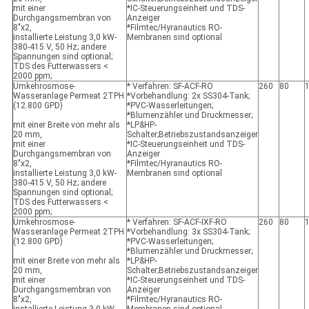
mit einer
*IC-Steuerungseinheit und TDS-
Durchgangsmembran von
Anzeiger
8"x2,
*Filmtec/Hyranautics RO-
installierte Leistung 3,0 kW-
Membranen sind optional
380-415 V, 50 Hz; andere
Spannungen sind optional;
TDS des Futterwassers <
2000 ppm;
Umkehrosmose-
* Verfahren: SF-ACF-RO
260
80
Wasseranlage Permeat 2TPH
*Vorbehandlung: 2x SS304-Tank;
(12.800 GPD)
*PVC-Wasserleitungen;
*Blumenzähler und Druckmesser;
mit einer Breite von mehr als
*LP&HP-
20 mm,
Schalter;Betriebszustandsanzeiger
mit einer
*IC-Steuerungseinheit und TDS-
Durchgangsmembran von
Anzeiger
8"x2,
*Filmtec/Hyranautics RO-
installierte Leistung 3,0 kW-
Membranen sind optional
380-415 V, 50 Hz; andere
Spannungen sind optional;
TDS des Futterwassers <
2000 ppm;
Umkehrosmose-
* Verfahren: SF-ACF-IXF-RO
260
80
Wasseranlage Permeat 2TPH
*Vorbehandlung: 3x SS304-Tank;
(12.800 GPD)
*PVC-Wasserleitungen;
*Blumenzähler und Druckmesser;
mit einer Breite von mehr als
*LP&HP-
20 mm,
Schalter;Betriebszustandsanzeiger
mit einer
*IC-Steuerungseinheit und TDS-
Durchgangsmembran von
Anzeiger
8"x2,
*Filmtec/Hyranautics RO-