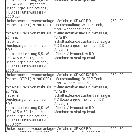
installierte Leistung 3,0 kW-
Membranen sind optional
380-415 V, 50 Hz; andere
Spannungen sind optional;
TDS des Futterwassers <
2000 ppm;
Umkehrosmosewasseranlage
* Verfahren: SF-ACF-RO
260
80
Permeat 3TPH (19.200 GPD)
*Vorbehandlung: 2x FRP-Tank;
*PVC-Wasserleitungen;
mit einer Breite von mehr als
*Blumenzähler und Druckmesser;
20 mm,
*LP&HP-
mit einer
Schalter;Betriebszustandsanzeiger
Durchgangsmembran von
*IC-Steuerungseinheit und TDS-
8"x3,
Anzeiger
installierte Leistung 5,5 kW-
*Filmtec/Hyranautics RO-
380-415 V, 50 Hz; andere
Membranen sind optional
Spannungen sind optional;
TDS des Futterwassers <
2000 ppm;
Umkehrosmosewasseranlage
* Verfahren: SF-ACF-IXF-RO
260
80
Permeat 3TPH (19.200 GPD)
*Vorbehandlung: 3x FRP-Tank;
*PVC-Wasserleitungen;
mit einer Breite von mehr als
*Blumenzähler und Druckmesser;
20 mm,
*LP&HP-
mit einer
Schalter;Betriebszustandsanzeiger
Durchgangsmembran von
*IC-Steuerungseinheit und TDS-
8"x3,
Anzeiger
installierte Leistung 5,5 kW-
*Filmtec/Hyranautics RO-
380-415 V, 50 Hz; andere
Membranen sind optional
Spannungen sind optional;
TDS des Futterwassers <
2000 ppm;
Umkehrosmosewasseranlage
* Verfahren: SF-ACF-RO
260
80