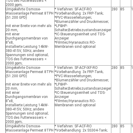
TDS des Futterwassers <
2000 ppm;
Umgekehrte Osmose-
* Verfahren: SF-ACF-RO
280
85
Wasseranlage Permeat 8TPH
*Vorbehandlung: 2x FRP-Tank;
(51.200 GPD)
*PVC-Wasserleitungen;
*Blumenzähler und Druckmesser;
mit einer Breite von mehr als
*LP&HP-
20 mm,
Schalter;Betriebszustandsanzeiger
mit einer
*IC-Steuerungseinheit und TDS-
Durchgangsmembran von
Anzeiger
8"x8,
*Filmtec/Hyranautics RO-
installierte Leistung 14kW-
Membranen sind optional
380-415V, 50Hz; andere
Spannungen sind optional;
TDS des Futterwassers <
2000 ppm;
Umgekehrte Osmose-
* Verfahren: SF-ACF-IXF-RO
280
85
Wasseranlage Permeat 8TPH
*Vorbehandlung: 3x FRP-Tank;
(51.200 GPD)
*PVC-Wasserleitungen;
*Blumenzähler und Druckmesser;
mit einer Breite von mehr als
*LP&HP-
20 mm,
Schalter;Betriebszustandsanzeiger
mit einer
*IC-Steuerungseinheit und TDS-
Durchgangsmembran von
Anzeiger
8"x8,
*Filmtec/Hyranautics RO-
installierte Leistung 14kW-
Membranen sind optional
380-415V, 50Hz; andere
Spannungen sind optional;
TDS des Futterwassers <
2000 ppm;
Umgekehrte Osmose-
* Verfahren: SF-ACF-RO
280
85
Wasseranlage Permeat 8TPH
*Vorbehandlung: 2x SS304-Tank;