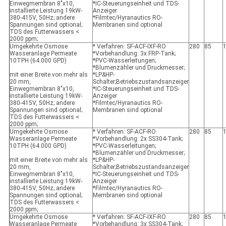
Einwegmembran 8"x10,
*IC-Steuerungseinheit und TDS-
installierte Leistung 19kW-
Anzeiger
380-415V, 50Hz; andere
*Filmtec/Hyranautics RO-
Spannungen sind optional;
Membranen sind optional
TDS des Futterwassers <
2000 ppm;
Umgekehrte Osmose
* Verfahren: SF-ACF-IXF-RO
280
85
Wasseranlage Permeate
*Vorbehandlung: 3x FRP-Tank;
10TPH (64.000 GPD)
*PVC-Wasserleitungen;
*Blumenzähler und Druckmesser;
mit einer Breite von mehr als
*LP&HP-
20 mm,
Schalter;Betriebszustandsanzeiger
Einwegmembran 8"x10,
*IC-Steuerungseinheit und TDS-
installierte Leistung 19kW-
Anzeiger
380-415V, 50Hz; andere
*Filmtec/Hyranautics RO-
Spannungen sind optional;
Membranen sind optional
TDS des Futterwassers <
2000 ppm;
Umgekehrte Osmose
* Verfahren: SF-ACF-RO
280
85
Wasseranlage Permeate
*Vorbehandlung: 2x SS304-Tank;
10TPH (64.000 GPD)
*PVC-Wasserleitungen;
*Blumenzähler und Druckmesser;
mit einer Breite von mehr als
*LP&HP-
20 mm,
Schalter;Betriebszustandsanzeiger
Einwegmembran 8"x10,
*IC-Steuerungseinheit und TDS-
installierte Leistung 19kW-
Anzeiger
380-415V, 50Hz; andere
*Filmtec/Hyranautics RO-
Spannungen sind optional;
Membranen sind optional
TDS des Futterwassers <
2000 ppm;
Umgekehrte Osmose
* Verfahren: SF-ACF-IXF-RO
280
85
Wasseranlage Permeate
*Vorbehandlung: 3x SS304-Tank;