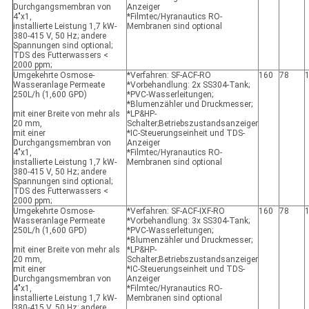
Durchgangsmembran von
Anzeiger
4"x1,
*Filmtec/Hyranautics RO-
installierte Leistung 1,7 kW-
Membranen sind optional
380-415 V, 50 Hz; andere
Spannungen sind optional;
TDS des Futterwassers <
2000 ppm;
Umgekehrte Osmose-
*Verfahren: SF-ACF-RO
160
78
Wasseranlage Permeate
*Vorbehandlung: 2x SS304-Tank;
250L/h (1,600 GPD)
*PVC-Wasserleitungen;
*Blumenzähler und Druckmesser;
mit einer Breite von mehr als
*LP&HP-
20 mm,
Schalter;Betriebszustandsanzeiger
mit einer
*IC-Steuerungseinheit und TDS-
Durchgangsmembran von
Anzeiger
4"x1,
*Filmtec/Hyranautics RO-
installierte Leistung 1,7 kW-
Membranen sind optional
380-415 V, 50 Hz; andere
Spannungen sind optional;
TDS des Futterwassers <
2000 ppm;
Umgekehrte Osmose-
*Verfahren: SF-ACF-IXF-RO
160
78
Wasseranlage Permeate
*Vorbehandlung: 3x SS304-Tank;
250L/h (1,600 GPD)
*PVC-Wasserleitungen;
*Blumenzähler und Druckmesser;
mit einer Breite von mehr als
*LP&HP-
20 mm,
Schalter;Betriebszustandsanzeiger
mit einer
*IC-Steuerungseinheit und TDS-
Durchgangsmembran von
Anzeiger
4"x1,
*Filmtec/Hyranautics RO-
installierte Leistung 1,7 kW-
Membranen sind optional
380-415 V, 50 Hz; andere