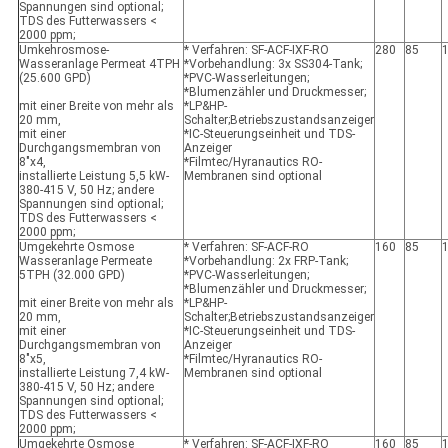
Spannungen sind optional;
TDS des Futterwassers <
2000 ppm;
Umkehrosmose-
* Verfahren: SF-ACF-IXF-RO
280
85
Wasseranlage Permeat 4TPH
*Vorbehandlung: 3x SS304-Tank;
(25.600 GPD)
*PVC-Wasserleitungen;
*Blumenzähler und Druckmesser;
mit einer Breite von mehr als
*LP&HP-
20 mm,
Schalter;Betriebszustandsanzeiger
mit einer
*IC-Steuerungseinheit und TDS-
Durchgangsmembran von
Anzeiger
8"x4,
*Filmtec/Hyranautics RO-
installierte Leistung 5,5 kW-
Membranen sind optional
380-415 V, 50 Hz; andere
Spannungen sind optional;
TDS des Futterwassers <
2000 ppm;
Umgekehrte Osmose
* Verfahren: SF-ACF-RO
160
85
Wasseranlage Permeate
*Vorbehandlung: 2x FRP-Tank;
5TPH (32.000 GPD)
*PVC-Wasserleitungen;
*Blumenzähler und Druckmesser;
mit einer Breite von mehr als
*LP&HP-
20 mm,
Schalter;Betriebszustandsanzeiger
mit einer
*IC-Steuerungseinheit und TDS-
Durchgangsmembran von
Anzeiger
8"x5,
*Filmtec/Hyranautics RO-
installierte Leistung 7,4 kW-
Membranen sind optional
380-415 V, 50 Hz; andere
Spannungen sind optional;
TDS des Futterwassers <
2000 ppm;
Umgekehrte Osmose
* Verfahren: SF-ACF-IXF-RO
160
85