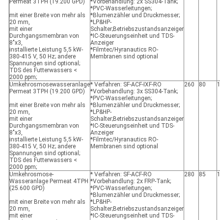
Permeat 3TPH (19.200 GPD)
*Vorbehandlung: 2x SS304-Tank;
*PVC-Wasserleitungen;
mit einer Breite von mehr als
*Blumenzähler und Druckmesser;
20 mm,
*LP&HP-
mit einer
Schalter;Betriebszustandsanzeiger
Durchgangsmembran von
*IC-Steuerungseinheit und TDS-
8"x3,
Anzeiger
installierte Leistung 5,5 kW-
*Filmtec/Hyranautics RO-
380-415 V, 50 Hz; andere
Membranen sind optional
Spannungen sind optional;
TDS des Futterwassers <
2000 ppm;
Umkehrosmosewasseranlage
* Verfahren: SF-ACF-IXF-RO
260
80
Permeat 3TPH (19.200 GPD)
*Vorbehandlung: 3x SS304-Tank;
*PVC-Wasserleitungen;
mit einer Breite von mehr als
*Blumenzähler und Druckmesser;
20 mm,
*LP&HP-
mit einer
Schalter;Betriebszustandsanzeiger
Durchgangsmembran von
*IC-Steuerungseinheit und TDS-
8"x3,
Anzeiger
installierte Leistung 5,5 kW-
*Filmtec/Hyranautics RO-
380-415 V, 50 Hz; andere
Membranen sind optional
Spannungen sind optional;
TDS des Futterwassers <
2000 ppm;
Umkehrosmose-
* Verfahren: SF-ACF-RO
280
85
Wasseranlage Permeat 4TPH
*Vorbehandlung: 2x FRP-Tank;
(25.600 GPD)
*PVC-Wasserleitungen;
*Blumenzähler und Druckmesser;
mit einer Breite von mehr als
*LP&HP-
20 mm,
Schalter;Betriebszustandsanzeiger
mit einer
*IC-Steuerungseinheit und TDS-