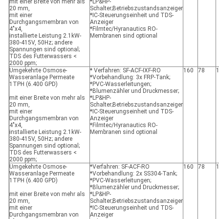
mit einer Breite von mehr als
*LP&HP-
20 mm,
Schalter;Betriebszustandsanzeiger
mit einer
*IC-Steuerungseinheit und TDS-
Durchgangsmembran von
Anzeiger
4"x4,
*Filmtec/Hyranautics RO-
installierte Leistung 2.1kW-
Membranen sind optional
380-415V, 50Hz; andere
Spannungen sind optional;
TDS des Futterwassers <
2000 ppm;
Umgekehrte Osmose-
* Verfahren: SF-ACF-IXF-RO
160
78
Wasseranlage Permeate
*Vorbehandlung: 3x FRP-Tank;
1TPH (6.400 GPD)
*PVC-Wasserleitungen;
*Blumenzähler und Druckmesser;
mit einer Breite von mehr als
*LP&HP-
20 mm,
Schalter;Betriebszustandsanzeiger
mit einer
*IC-Steuerungseinheit und TDS-
Durchgangsmembran von
Anzeiger
4"x4,
*Filmtec/Hyranautics RO-
installierte Leistung 2.1kW-
Membranen sind optional
380-415V, 50Hz; andere
Spannungen sind optional;
TDS des Futterwassers <
2000 ppm;
Umgekehrte Osmose-
*Verfahren: SF-ACF-RO
160
78
Wasseranlage Permeate
*Vorbehandlung: 2x SS304-Tank;
1TPH (6.400 GPD)
*PVC-Wasserleitungen;
*Blumenzähler und Druckmesser;
mit einer Breite von mehr als
*LP&HP-
20 mm,
Schalter;Betriebszustandsanzeiger
mit einer
*IC-Steuerungseinheit und TDS-
Durchgangsmembran von
Anzeiger