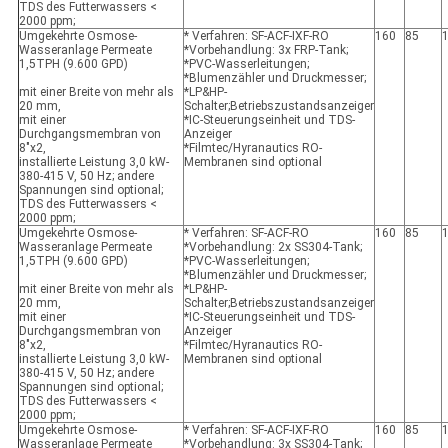
TDS des Futterwassers <
2000 ppm;
Umgekehrte Osmose-
* Verfahren: SF-ACF-IXF-RO
160
85
Wasseranlage Permeate
*Vorbehandlung: 3x FRP-Tank;
1,5TPH (9.600 GPD)
*PVC-Wasserleitungen;
*Blumenzähler und Druckmesser;
mit einer Breite von mehr als
*LP&HP-
20 mm,
Schalter;Betriebszustandsanzeiger
mit einer
*IC-Steuerungseinheit und TDS-
Durchgangsmembran von
Anzeiger
8"x2,
*Filmtec/Hyranautics RO-
installierte Leistung 3,0 kW-
Membranen sind optional
380-415 V, 50 Hz; andere
Spannungen sind optional;
TDS des Futterwassers <
2000 ppm;
Umgekehrte Osmose-
* Verfahren: SF-ACF-RO
160
85
Wasseranlage Permeate
*Vorbehandlung: 2x SS304-Tank;
1,5TPH (9.600 GPD)
*PVC-Wasserleitungen;
*Blumenzähler und Druckmesser;
mit einer Breite von mehr als
*LP&HP-
20 mm,
Schalter;Betriebszustandsanzeiger
mit einer
*IC-Steuerungseinheit und TDS-
Durchgangsmembran von
Anzeiger
8"x2,
*Filmtec/Hyranautics RO-
installierte Leistung 3,0 kW-
Membranen sind optional
380-415 V, 50 Hz; andere
Spannungen sind optional;
TDS des Futterwassers <
2000 ppm;
Umgekehrte Osmose-
* Verfahren: SF-ACF-IXF-RO
160
85
Wasseranlage Permeate
*Vorbehandlung: 3x SS304-Tank;