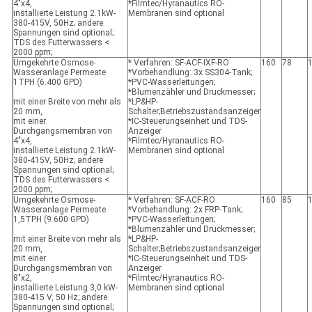
4"x4,
*Filmtec/Hyranautics RO-
installierte Leistung 2.1kW-
Membranen sind optional
380-415V, 50Hz; andere
Spannungen sind optional;
TDS des Futterwassers <
2000 ppm;
Umgekehrte Osmose-
* Verfahren: SF-ACF-IXF-RO
160
78
Wasseranlage Permeate
*Vorbehandlung: 3x SS304-Tank;
1TPH (6.400 GPD)
*PVC-Wasserleitungen;
*Blumenzähler und Druckmesser;
mit einer Breite von mehr als
*LP&HP-
20 mm,
Schalter;Betriebszustandsanzeiger
mit einer
*IC-Steuerungseinheit und TDS-
Durchgangsmembran von
Anzeiger
4"x4,
*Filmtec/Hyranautics RO-
installierte Leistung 2.1kW-
Membranen sind optional
380-415V, 50Hz; andere
Spannungen sind optional;
TDS des Futterwassers <
2000 ppm;
Umgekehrte Osmose-
* Verfahren: SF-ACF-RO
160
85
Wasseranlage Permeate
*Vorbehandlung: 2x FRP-Tank;
1,5TPH (9.600 GPD)
*PVC-Wasserleitungen;
*Blumenzähler und Druckmesser;
mit einer Breite von mehr als
*LP&HP-
20 mm,
Schalter;Betriebszustandsanzeiger
mit einer
*IC-Steuerungseinheit und TDS-
Durchgangsmembran von
Anzeiger
8"x2,
*Filmtec/Hyranautics RO-
installierte Leistung 3,0 kW-
Membranen sind optional
380-415 V, 50 Hz; andere
Spannungen sind optional;