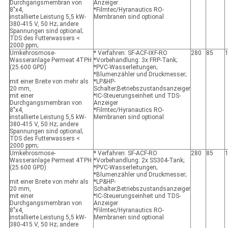
Durchgangsmembran von
Anzeiger
8"x4,
*Filmtec/Hyranautics RO-
installierte Leistung 5,5 kW-
Membranen sind optional
380-415 V, 50 Hz; andere
Spannungen sind optional;
TDS des Futterwassers <
2000 ppm;
Umkehrosmose-
* Verfahren: SF-ACF-IXF-RO
280
85
Wasseranlage Permeat 4TPH
*Vorbehandlung: 3x FRP-Tank;
(25.600 GPD)
*PVC-Wasserleitungen;
*Blumenzähler und Druckmesser;
mit einer Breite von mehr als
*LP&HP-
20 mm,
Schalter;Betriebszustandsanzeiger
mit einer
*IC-Steuerungseinheit und TDS-
Durchgangsmembran von
Anzeiger
8"x4,
*Filmtec/Hyranautics RO-
installierte Leistung 5,5 kW-
Membranen sind optional
380-415 V, 50 Hz; andere
Spannungen sind optional;
TDS des Futterwassers <
2000 ppm;
Umkehrosmose-
* Verfahren: SF-ACF-RO
280
85
Wasseranlage Permeat 4TPH
*Vorbehandlung: 2x SS304-Tank;
(25.600 GPD)
*PVC-Wasserleitungen;
*Blumenzähler und Druckmesser;
mit einer Breite von mehr als
*LP&HP-
20 mm,
Schalter;Betriebszustandsanzeiger
mit einer
*IC-Steuerungseinheit und TDS-
Durchgangsmembran von
Anzeiger
8"x4,
*Filmtec/Hyranautics RO-
installierte Leistung 5,5 kW-
Membranen sind optional
380-415 V, 50 Hz; andere