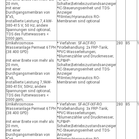
20 mm,
Schalter;Betriebszustandsanzeiger
mit einer
*IC-Steuerungseinheit und TDS-
Durchgangsmembran von
Anzeiger
8"x5,
*Filmtec/Hyranautics RO-
installierte Leistung 7,4 kW-
Membranen sind optional
380-415 V, 50 Hz; andere
Spannungen sind optional;
TDS des Futterwassers <
2000 ppm;
Umkehrosmose-
* Verfahren: SF-ACF-RO
280
85
Wasseranlage Permeat 6TPH
*Vorbehandlung: 2x FRP-Tank;
(38.400 GPD)
*PVC-Wasserleitungen;
*Blumenzähler und Druckmesser;
mit einer Breite von mehr als
*LP&HP-
20 mm,
Schalter;Betriebszustandsanzeiger
mit einer
*IC-Steuerungseinheit und TDS-
Durchgangsmembran von
Anzeiger
8"x6,
*Filmtec/Hyranautics RO-
installierte Leistung 7,9kW-
Membranen sind optional
380-415V, 50Hz; andere
Spannungen sind optional;
TDS des Futterwassers <
2000 ppm;
Umkehrosmose-
* Verfahren: SF-ACF-IXF-RO
280
85
Wasseranlage Permeat 6TPH
*Vorbehandlung: 3x FRP-Tank;
(38.400 GPD)
*PVC-Wasserleitungen;
*Blumenzähler und Druckmesser;
mit einer Breite von mehr als
*LP&HP-
20 mm,
Schalter;Betriebszustandsanzeiger
mit einer
*IC-Steuerungseinheit und TDS-
Durchgangsmembran von
Anzeiger