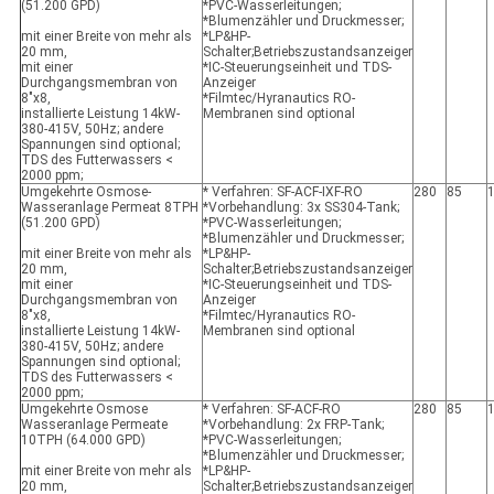
(51.200 GPD)
*PVC-Wasserleitungen;
*Blumenzähler und Druckmesser;
mit einer Breite von mehr als
*LP&HP-
20 mm,
Schalter;Betriebszustandsanzeiger
mit einer
*IC-Steuerungseinheit und TDS-
Durchgangsmembran von
Anzeiger
8"x8,
*Filmtec/Hyranautics RO-
installierte Leistung 14kW-
Membranen sind optional
380-415V, 50Hz; andere
Spannungen sind optional;
TDS des Futterwassers <
2000 ppm;
Umgekehrte Osmose-
* Verfahren: SF-ACF-IXF-RO
280
85
Wasseranlage Permeat 8TPH
*Vorbehandlung: 3x SS304-Tank;
(51.200 GPD)
*PVC-Wasserleitungen;
*Blumenzähler und Druckmesser;
mit einer Breite von mehr als
*LP&HP-
20 mm,
Schalter;Betriebszustandsanzeiger
mit einer
*IC-Steuerungseinheit und TDS-
Durchgangsmembran von
Anzeiger
8"x8,
*Filmtec/Hyranautics RO-
installierte Leistung 14kW-
Membranen sind optional
380-415V, 50Hz; andere
Spannungen sind optional;
TDS des Futterwassers <
2000 ppm;
Umgekehrte Osmose
* Verfahren: SF-ACF-RO
280
85
Wasseranlage Permeate
*Vorbehandlung: 2x FRP-Tank;
10TPH (64.000 GPD)
*PVC-Wasserleitungen;
*Blumenzähler und Druckmesser;
mit einer Breite von mehr als
*LP&HP-
20 mm,
Schalter;Betriebszustandsanzeiger