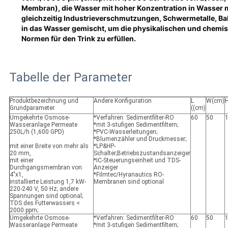
Membran), die Wasser mit hoher Konzentration in Wasser 
gleichzeitig Industrieverschmutzungen, Schwermetalle, Ba
in das Wasser gemischt, um die physikalischen und chemis
Normen für den Trink zu erfüllen.
Tabelle der Parameter
Produktbezeichnung und
Andere Konfiguration
L
W
(cm)
Grundparameter
((cm)
Umgekehrte Osmose-
*Verfahren: Sedimentfilter-RO
60
50
Wasseranlage Permeate
*mit 3-stufigen Sedimentfiltern;
250L/h (1,600 GPD)
*PVC-Wasserleitungen;
*Blumenzähler und Druckmesser;
mit einer Breite von mehr als
*LP&HP-
20 mm,
Schalter;Betriebszustandsanzeiger
mit einer
*IC-Steuerungseinheit und TDS-
Durchgangsmembran von
Anzeiger
4"x1,
*Filmtec/Hyranautics RO-
installierte Leistung 1,7 kW-
Membranen sind optional
220-240 V, 50 Hz; andere
Spannungen sind optional;
TDS des Futterwassers <
2000 ppm;
Umgekehrte Osmose-
*Verfahren: Sedimentfilter-RO
60
50
Wasseranlage Permeate
*mit 3-stufigen Sedimentfiltern;