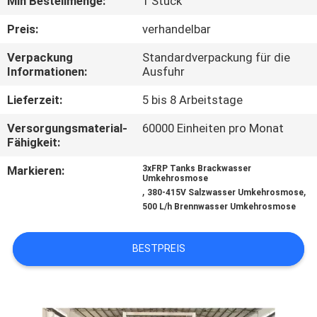
Min Bestellmenge:
1 Stück
TRETEN
Preis:
verhandelbar
SIE
Verpackung
Standardverpackung für die
Informationen:
Ausfuhr
MIT
UNS
Lieferzeit:
5 bis 8 Arbeitstage
IN
Versorgungsmaterial-
60000 Einheiten pro Monat
Fähigkeit:
VERBINDUNG
Markieren:
3xFRP Tanks Brackwasser
Umkehrosmose
,
,
NACHRICHTEN
380-415V Salzwasser Umkehrosmose
500 L/h Brennwasser Umkehrosmose
FORDERN
BESTPREIS
SIE EIN
ZITAT