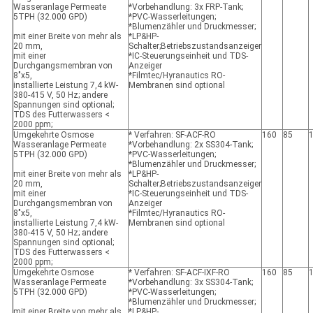
Wasseranlage Permeate
*Vorbehandlung: 3x FRP-Tank;
5TPH (32.000 GPD)
*PVC-Wasserleitungen;
*Blumenzähler und Druckmesser;
mit einer Breite von mehr als
*LP&HP-
20 mm,
Schalter;Betriebszustandsanzeiger
mit einer
*IC-Steuerungseinheit und TDS-
Durchgangsmembran von
Anzeiger
8"x5,
*Filmtec/Hyranautics RO-
installierte Leistung 7,4 kW-
Membranen sind optional
380-415 V, 50 Hz; andere
Spannungen sind optional;
TDS des Futterwassers <
2000 ppm;
Umgekehrte Osmose
* Verfahren: SF-ACF-RO
160
85
Wasseranlage Permeate
*Vorbehandlung: 2x SS304-Tank;
5TPH (32.000 GPD)
*PVC-Wasserleitungen;
*Blumenzähler und Druckmesser;
mit einer Breite von mehr als
*LP&HP-
20 mm,
Schalter;Betriebszustandsanzeiger
mit einer
*IC-Steuerungseinheit und TDS-
Durchgangsmembran von
Anzeiger
8"x5,
*Filmtec/Hyranautics RO-
installierte Leistung 7,4 kW-
Membranen sind optional
380-415 V, 50 Hz; andere
Spannungen sind optional;
TDS des Futterwassers <
2000 ppm;
Umgekehrte Osmose
* Verfahren: SF-ACF-IXF-RO
160
85
Wasseranlage Permeate
*Vorbehandlung: 3x SS304-Tank;
5TPH (32.000 GPD)
*PVC-Wasserleitungen;
*Blumenzähler und Druckmesser;
mit einer Breite von mehr als
*LP&HP-