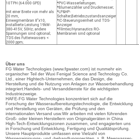
10TPH (64.000 GPD)
*PVC-Wasserleitungen;
*Blumenzähler und Druckmesser;
mit einer Breite von mehr als
*LP&HP-
20 mm,
Schalter;Betriebszustandsanzeiger
Einwegmembran 8"x10,
*IC-Steuerungseinheit und TDS-
installierte Leistung 19kW-
Anzeiger
380-415V, 50Hz; andere
*Filmtec/Hyranautics RO-
Spannungen sind optional;
Membranen sind optional
TDS des Futterwassers <
2000 ppm;
Über uns
FG Water Technologies (www.fgwater.com) ist nunmehr ein
organischer Teil der Wuxi Fenigal Science and Technology Co.
Ltd., einer Hightech-Unternehmen, die das Design, die
Herstellung und die Nutzung von Anlagen zur Wasserbehandlung
integriert.Handels- und Versanddienste für die wichtigsten
Industriezweige.
HAFE-FG Water Technologies konzentriert sich auf die
Forschung der Wasseraufbereitungstechnologie, die Entwicklung
und Herstellung von Geräten, die Prüfung und den
internationalen Versand usw.Wir arbeiten mit vielen führenden
Groß- oder kleinen Herstellern von Originalgeräten in China
High-Tech-Entwicklungszonen zusammen, und engagierten uns
in Forschung und Entwicklung, Fertigung und Qualitätsprüfung.
Unsere Hauptprodukte umfassen eine Vielzahl von
Wasserreinigungs- und -behandlungsgeräten, z. B. Meerwasser-