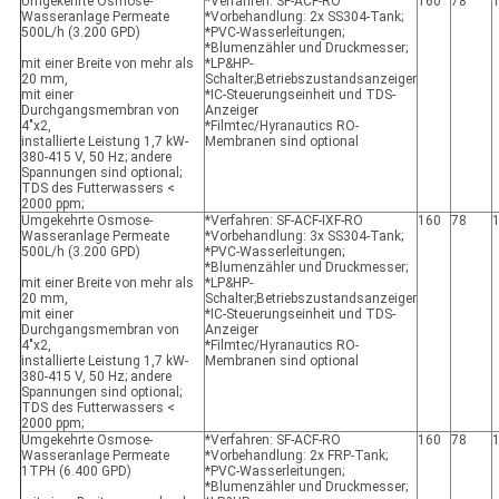
Umgekehrte Osmose-
*Verfahren: SF-ACF-RO
160
78
Wasseranlage Permeate
*Vorbehandlung: 2x SS304-Tank;
500L/h (3.200 GPD)
*PVC-Wasserleitungen;
*Blumenzähler und Druckmesser;
mit einer Breite von mehr als
*LP&HP-
20 mm,
Schalter;Betriebszustandsanzeiger
mit einer
*IC-Steuerungseinheit und TDS-
Durchgangsmembran von
Anzeiger
4"x2,
*Filmtec/Hyranautics RO-
installierte Leistung 1,7 kW-
Membranen sind optional
380-415 V, 50 Hz; andere
Spannungen sind optional;
TDS des Futterwassers <
2000 ppm;
Umgekehrte Osmose-
*Verfahren: SF-ACF-IXF-RO
160
78
Wasseranlage Permeate
*Vorbehandlung: 3x SS304-Tank;
500L/h (3.200 GPD)
*PVC-Wasserleitungen;
*Blumenzähler und Druckmesser;
mit einer Breite von mehr als
*LP&HP-
20 mm,
Schalter;Betriebszustandsanzeiger
mit einer
*IC-Steuerungseinheit und TDS-
Durchgangsmembran von
Anzeiger
4"x2,
*Filmtec/Hyranautics RO-
installierte Leistung 1,7 kW-
Membranen sind optional
380-415 V, 50 Hz; andere
Spannungen sind optional;
TDS des Futterwassers <
2000 ppm;
Umgekehrte Osmose-
*Verfahren: SF-ACF-RO
160
78
Wasseranlage Permeate
*Vorbehandlung: 2x FRP-Tank;
1TPH (6.400 GPD)
*PVC-Wasserleitungen;
*Blumenzähler und Druckmesser;