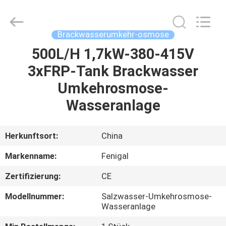
Science
&
Technology
Co.,
Ltd..
Brackwasserumkehr-osmose
All
Rights
Reserved.
500L/H 1,7kW-380-415V
HAUS
3xFRP-Tank Brackwasser
PRODUKTE
Umkehrosmose-
Wasseranlage
ÜBER
UNS
Herkunftsort:
China
Markenname:
Fenigal
FABRIK-
Zertifizierung:
CE
AUSFLUG
Modellnummer:
Salzwasser-Umkehrosmose-
Wasseranlage
QUALITÄTSKONTROLLE