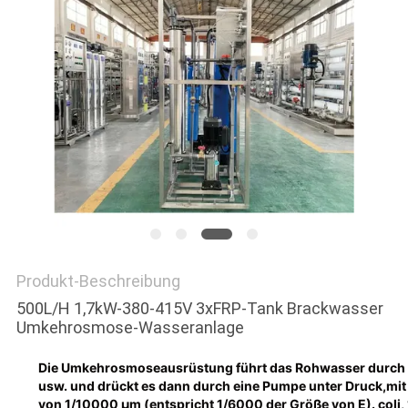
SITEMAP
PRIVACY
POLICY
Produkt-Beschreibung
500L/H 1,7kW-380-415V 3xFRP-Tank Brackwasser
Umkehrosmose-Wasseranlage
Die Umkehrosmoseausrüstung führt das Rohwasser durch eine
usw. und drückt es dann durch eine Pumpe unter Druck,mi
von 1/10000 μm (entspricht 1/6000 der Größe von E). coli