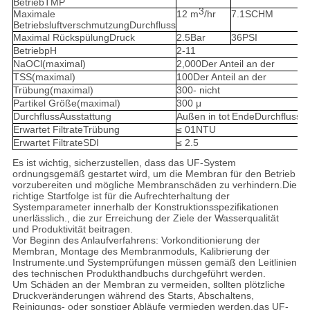
Betrieb
TMP
3
Maximale
12
m
/hr
7.1
SCHM
Betriebsluftverschmutzung
Durchfluss
Maximal
Rückspülung
Druck
2.5
Bar
36
PSI
Betrieb
pH
2-
11
NaOCl
(maximal)
2,000
Der Anteil an der
TSS
(maximal)
100
Der Anteil an der
Trübung
(maximal)
300
- nicht
Partikel
Größe
(maximal)
300
μ
Durchfluss
Ausstattung
Außen
in
tot
Ende
Durchfluss
Erwartet
Filtrate
Trübung
≤ 01
NTU
Erwartet
Filtrate
SDI
≤ 2.5
Es ist wichtig, sicherzustellen, dass das UF-System
ordnungsgemäß gestartet wird, um die Membran für den Betrieb
vorzubereiten und mögliche Membranschäden zu verhindern.Die
richtige Startfolge ist für die Aufrechterhaltung der
Systemparameter innerhalb der Konstruktionsspezifikationen
unerlässlich., die zur Erreichung der Ziele der Wasserqualität
und Produktivität beitragen.
Vor Beginn des Anlaufverfahrens: Vorkonditionierung der
Membran, Montage des Membranmoduls, Kalibrierung der
Instrumente.und Systemprüfungen müssen gemäß den Leitlinien
des technischen Produkthandbuchs durchgeführt werden.
Um Schäden an der Membran zu vermeiden, sollten plötzliche
Druckveränderungen während des Starts, Abschaltens,
Reinigungs- oder sonstiger Abläufe vermieden werden.das UF-