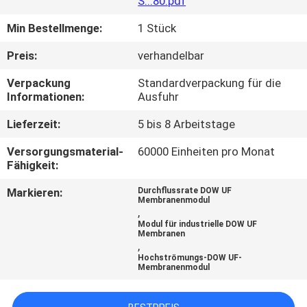
S...80.pdf
TRETEN
Min Bestellmenge:
1 Stück
SIE
Preis:
verhandelbar
MIT
Verpackung
Standardverpackung für die
UNS
Informationen:
Ausfuhr
IN
Lieferzeit:
5 bis 8 Arbeitstage
VERBINDUNG
Versorgungsmaterial-
60000 Einheiten pro Monat
Fähigkeit:
NACHRICHTEN
Markieren:
Durchflussrate DOW UF
Membranenmodul
,
Modul für industrielle DOW UF
FORDERN
Membranen
,
SIE EIN
Hochströmungs-DOW UF-
Membranenmodul
ZITAT