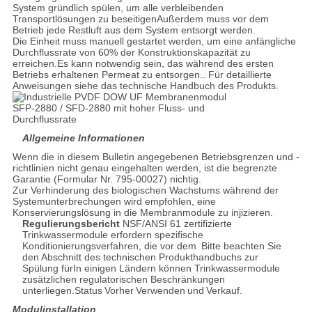
System gründlich spülen, um alle verbleibenden
Transportlösungen zu beseitigenAußerdem muss vor dem
Betrieb jede Restluft aus dem System entsorgt werden.
Die Einheit muss manuell gestartet werden, um eine anfängliche
Durchflussrate von 60% der Konstruktionskapazität zu
erreichen.Es kann notwendig sein, das während des ersten
Betriebs erhaltenen Permeat zu entsorgen.. Für detaillierte
Anweisungen siehe das technische Handbuch des Produkts.
Allgemeine Informationen
Wenn die in diesem Bulletin angegebenen Betriebsgrenzen und -
richtlinien nicht genau eingehalten werden, ist die begrenzte
Garantie (Formular Nr. 795-00027) nichtig.
Zur Verhinderung des biologischen Wachstums während der
Systemunterbrechungen wird empfohlen, eine
Konservierungslösung in die Membranmodule zu injizieren.
Regulierungsbericht
NSF/ANSI 61 zertifizierte
Trinkwassermodule erfordern spezifische
Konditionierungsverfahren, die vor dem
Bitte beachten Sie
den Abschnitt des technischen Produkthandbuchs zur
Spülung für
In einigen Ländern können Trinkwassermodule
zusätzlichen regulatorischen Beschränkungen
unterliegen.
Status
Vorher
Verwenden
und
Verkauf.
Modulinstallation