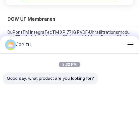
DOW UF Membranen
DuPontTM IntegraTecTM XP 77 IG PVDF-Ultrafiltrationsmodul
mit 77 m2 aktiver Membranfläche und 0,03 μm Porengröße für
die industrielle Wasserbehandlung
Joe.zu
DuPontTM XP 77IP IG UF Hochstrom-UF-Modul für IP-
Racklösungen
8:32 PM
DuPontTM IntegraTecTM XP 51 IP IG Ultrafiltrationsmembran
Good day, what product are you looking for?
Beliebte Kategorien
Alle
Behältergestützte 
Umkehrosmosewasseraufbereitungssystem
Umkehrosmoseanlage
Suez EDI-Stacks
DOW UF Membranen