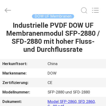
Science
&
Technology
Co.,
Ltd..
DOW UF Membranen
All
Rights
Reserved.
Industrielle PVDF DOW UF
HAUS
Membranenmodul SFP-2880 /
PRODUKTE
SFD-2880 mit hoher Fluss-
und Durchflussrate
ÜBER
UNS
Herkunftsort:
China
Markenname:
DOW
FABRIK-
Zertifizierung:
CE
AUSFLUG
Modellnummer:
SFP-2880 und SFD-2880
QUALITÄTSKONTROLLE
Dokument:
Model SFP-2860, SFD 2860,