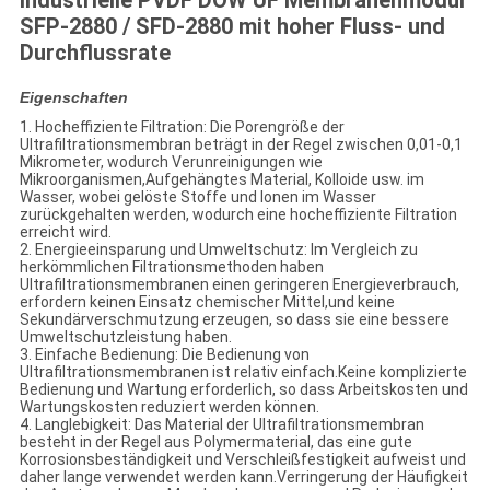
Industrielle PVDF DOW UF Membranenmodul
SFP-2880 / SFD-2880 mit hoher Fluss- und
Durchflussrate
Eigenschaften
1. Hocheffiziente Filtration: Die Porengröße der
Ultrafiltrationsmembran beträgt in der Regel zwischen 0,01-0,1
Mikrometer, wodurch Verunreinigungen wie
Mikroorganismen,Aufgehängtes Material, Kolloide usw. im
Wasser, wobei gelöste Stoffe und Ionen im Wasser
zurückgehalten werden, wodurch eine hocheffiziente Filtration
erreicht wird.
2. Energieeinsparung und Umweltschutz: Im Vergleich zu
herkömmlichen Filtrationsmethoden haben
Ultrafiltrationsmembranen einen geringeren Energieverbrauch,
erfordern keinen Einsatz chemischer Mittel,und keine
Sekundärverschmutzung erzeugen, so dass sie eine bessere
Umweltschutzleistung haben.
3. Einfache Bedienung: Die Bedienung von
Ultrafiltrationsmembranen ist relativ einfach.Keine komplizierte
Bedienung und Wartung erforderlich, so dass Arbeitskosten und
Wartungskosten reduziert werden können.
4. Langlebigkeit: Das Material der Ultrafiltrationsmembran
besteht in der Regel aus Polymermaterial, das eine gute
Korrosionsbeständigkeit und Verschleißfestigkeit aufweist und
daher lange verwendet werden kann.Verringerung der Häufigkeit