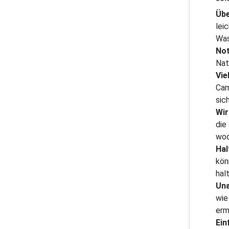
Übe
lei
Was
Not
Nat
Vie
Cam
sic
Wir
die
wod
Hal
kön
hal
Una
wie
erm
Ein