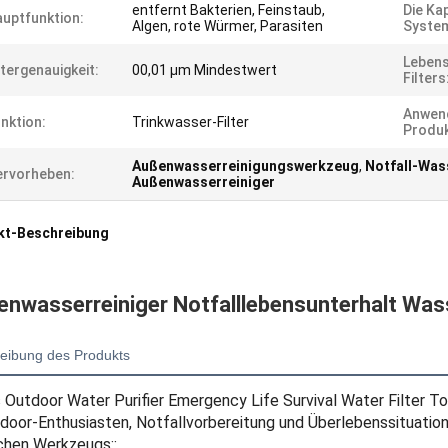
entfernt Bakterien, Feinstaub,
Die Ka
uptfunktion:
Algen, rote Würmer, Parasiten
Syste
Leben
ltergenauigkeit:
00,01 μm Mindestwert
Filters
Anwen
nktion:
Trinkwasser-Filter
Produk
Außenwasserreinigungswerkzeug
,
Notfall-Wass
rvorheben:
Außenwasserreiniger
kt-Beschreibung
nwasserreiniger Notfalllebensunterhalt Was
eibung des Produkts
 Outdoor Water Purifier Emergency Life Survival Water Filter To
door-Enthusiasten, Notfallvorbereitung und Überlebenssituatione
chen Werkzeugs::