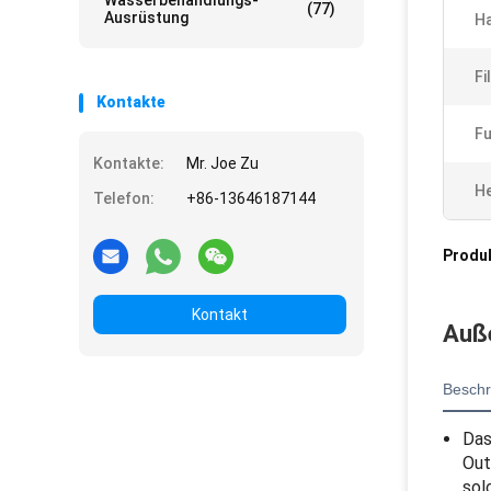
Wasserbehandlungs-
(77)
Ausrüstung
Ha
Fi
Kontakte
Fu
Kontakte:
Mr. Joe Zu
He
Telefon:
+86-13646187144
Produ
Kontakt
Auße
Beschr
Das
Out
sol