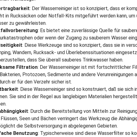
rtragbarkeit
: Der Wasserreiniger ist so konzipiert, dass er kom
cht in Rucksäcken oder Notfall-Kits mitgeführt werden kann, u
ser zu gewährleisten.
fallvorbereitung
: Es bietet eine zuverlässige Quelle für saube
urkatastrophen oder wenn der Zugang zu sauberem Wasser einge
lseitigkeit
: Diese Werkzeuge sind so konzipiert, dass sie in ve
ping, Wandern, Rucksack- und Überlebenssituationen eingeset
herzustellen, dass Sie überall sauberes Trinkwasser haben.
ksame Filtration
: Der Wasserreiniger ist mit fortschrittlicher 
 Bakterien, Protozoen, Sedimente und andere Verunreinigungen 
urch er für den Verzehr sicher ist.
tbarkeit
: Diese Wasserreiniger sind so konstruiert, daß sie sic
nen. Sie sind in der Regel aus langlebigen Materialien hergestel
ten.
bhängigkeit
: Durch die Bereitstellung von Mitteln zur Reinigu
 Flüssen, Seen und Bächen verringert das Werkzeug die Abhängi
öglicht die Selbstversorgung in abgelegenen Gebieten.
fache Benutzung
: Typischerweise sind diese Wasserfilter so kon