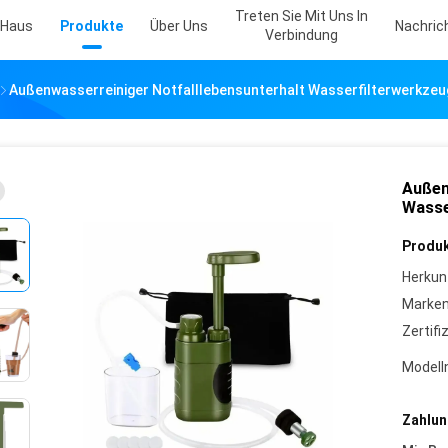
Treten Sie Mit Uns In
Haus
Produkte
Über Uns
Nachric
Verbindung
Außenwasserreiniger Notfalllebensunterhalt Wasserfilterwerkzeu
Außen
Wasse
Produk
Herkun
Marke
Zertifi
Model
Zahlun