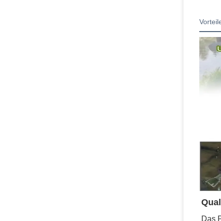
Vortei
Qual
Das P