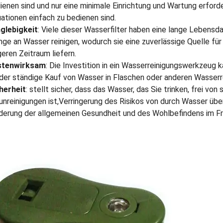
ienen sind und nur eine minimale Einrichtung und Wartung erforde
uationen einfach zu bedienen sind.
glebigkeit
: Viele dieser Wasserfilter haben eine lange Lebensd
ge an Wasser reinigen, wodurch sie eine zuverlässige Quelle fü
geren Zeitraum liefern.
stenwirksam
: Die Investition in ein Wasserreinigungswerkzeug k
 der ständige Kauf von Wasser in Flaschen oder anderen Wasser
herheit
: stellt sicher, dass das Wasser, das Sie trinken, frei vo
unreinigungen ist,Verringerung des Risikos von durch Wasser üb
derung der allgemeinen Gesundheit und des Wohlbefindens im Fre