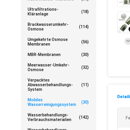
Ultrafiltrations-
(18)
Kläranlage
Brackwasserumkehr-
(114)
Osmose
Umgekehrte Osmose
(56)
Membranen
MBR-Membranen
(30)
Meerwasser-Umkehr-
(32)
Osmose
Verpacktes
Abwasserbehandlungs-
(11)
System
Detail
Mobiles
(30)
Wasserreinigungssystem
Wasserbehandlungs-
(142)
Fa
Verbrauchsmaterialien