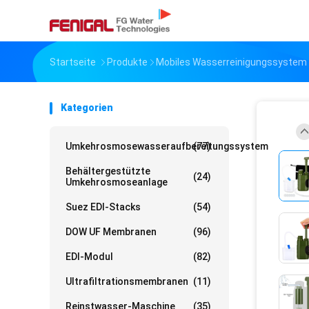
Startseite
Produkte
Mobiles Wasserreinigungssystem
Kategorien
Umkehrosmosewasseraufbereitungssystem
(77)
Behältergestützte
(24)
Umkehrosmoseanlage
Suez EDI-Stacks
(54)
DOW UF Membranen
(96)
EDI-Modul
(82)
Ultrafiltrationsmembranen
(11)
Reinstwasser-Maschine
(35)