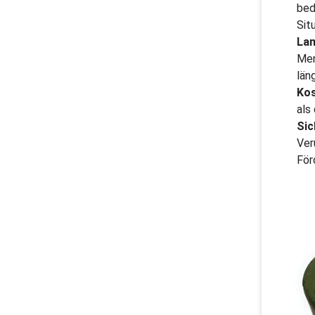
bed
Sit
Lan
Men
län
Ko
als
Sic
Ver
För