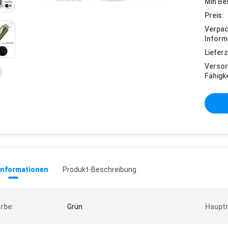
Min Be
Preis:
Verpa
Inform
Lieferz
Versor
Fähigke
informationen
Produkt-Beschreibung
rbe:
Grün
Hauptm