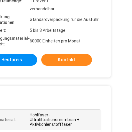
stellmenge:
1 Prozent
verhandelbar
ckung
Standardverpackung für die Ausfuhr
ationen:
eit:
5 bis 8 Arbeitstage
gungsmaterial-
60000 Einheiten pro Monat
it:
Bestpreis
Kontakt
Hohlfaser-
aterial:
Ultrafiltrationsmembran +
Aktivkohlenstofffaser