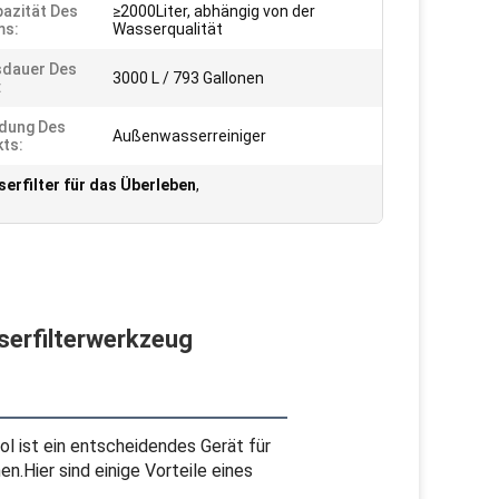
pazität Des
≥2000Liter, abhängig von der
ms:
Wasserqualität
sdauer Des
3000 L / 793 Gallonen
:
dung Des
Außenwasserreiniger
ts:
erfilter für das Überleben
,
serfilterwerkzeug
ol ist ein entscheidendes Gerät für
n.Hier sind einige Vorteile eines