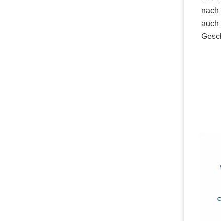
nach 
auch 
Gesc