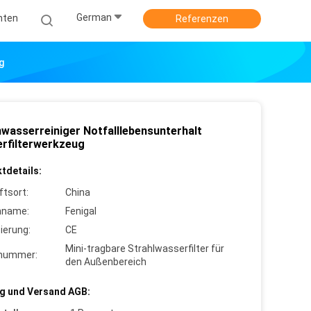
German
hten
Referenzen
g
wasserreiniger Notfalllebensunterhalt
rfilterwerkzeug
tdetails:
ftsort:
China
nname:
Fenigal
zierung:
CE
Mini-tragbare Strahlwasserfilter für
lnummer:
den Außenbereich
g und Versand AGB: