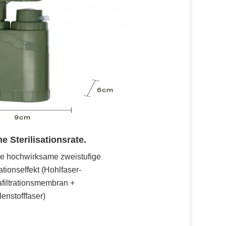
e Sterilisationsrate.
e hochwirksame zweistufige
rationseffekt (Hohlfaser-
afiltrationsmembran +
enstofffaser)