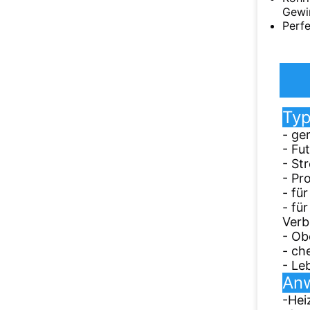
Gewin
Perfe
Typ
- ge
- Fu
- St
- Pr
- fü
- fü
Verb
- Ob
- ch
- Le
Anw
-
Hei