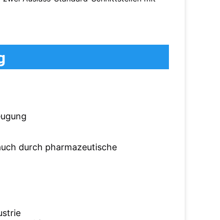
g
eugung
auch durch pharmazeutische
strie