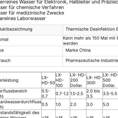
erreines Wasser für Elektronik, Halbleiter und Präzi
ser für chemische Verfahren
ser für medizinische Zwecke
rareines Laborwasser
duktbezeichnung
Thermische Desinfektion 
Kann mehr als 150 Mal mit 
kmal
werden
ke
Marke China
rauch
Pharmazeutische Industrie
LX
-
LX
- HD
-
LX
- HD
LX-
LX
- HD
-
rleistung
HD
-
200
500
HD-50
300!
100
Dollar.
Dollar.
rflussbereich
0.5-
2.0 bis
0.7-1.2
1.5-2.5
3.5-5.5
h)
0.7
3.5
ardwasserdurchfluss
0.5
1.0
2.0
3.0
5.0
h)
standsfähigkeit des
gten Wassers
>15
>15
>15
>15
>15