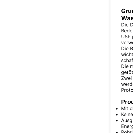
Gru
Was
Die D
Bede
USP p
verw
Die B
wicht
schaf
Die m
getöt
Zwei 
werde
Proto
Pro
Mit d
Keine
Ausge
Ener
Rohrl