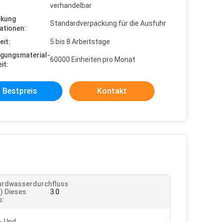
verhandelbar
ckung
Standardverpackung für die Ausfuhr
ationen:
eit:
5 bis 8 Arbeitstage
gungsmaterial-
60000 Einheiten pro Monat
it:
Bestpreis
Kontakt
ardwasserdurchfluss
) Dieses
3.0
s:
n- Und