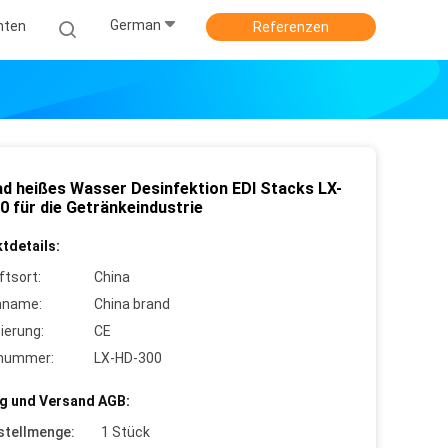
German
hten
Referenzen
ad heißes Wasser Desinfektion EDI Stacks LX-
0 für die Getränkeindustrie
tdetails:
ftsort:
China
nname:
China brand
zierung:
CE
lnummer:
LX-HD-300
g und Versand AGB:
stellmenge:
1 Stück