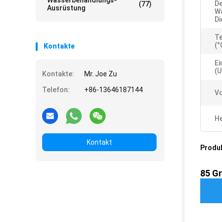
Wasserbehandlungs-
De
(77)
Ausrüstung
W
Di
T
(°
Kontakte
Ei
(u
Kontakte:
Mr. Joe Zu
Telefon:
+86-13646187144
Vo
He
Kontakt
Produ
85 Gr