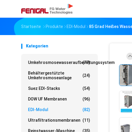
Startseite
Produkte
EDI-Modul
85 Grad Heißes Wasser
Kategorien
Umkehrosmosewasseraufbereitungssystem
(77)
Behältergestützte
(24)
Umkehrosmoseanlage
Suez EDI-Stacks
(54)
DOW UF Membranen
(96)
EDI-Modul
(82)
Ultrafiltrationsmembranen
(11)
Reinstwasser-Maschine
(35)