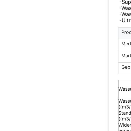
-
Sup
-
Was
-
Was
-
Ult
Pro
Mer
Mar
Geb
Wasse
Wasse
((m3/
Stand
((m3/
Wider
erzeu