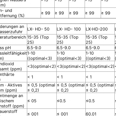
cm)
on- und
≥ 99
≥ 99
≥ 99
≥ 99
≥ 99
tfernung (%)
derungen an
LX
- HD
- 50
LX
- HD
- 100
LX-
HD-
200
asserzufuhr
raturbereich
15-35 (Top
15-35 (Top
15-35 (Top
25)
25)
25)
uss pH
6.5-9.0
6.5-9.0
6.5-9.0
ssleitfähigkeit
1-10
1-10
1-10
m)
((optimal<3)
((optimal<3)
((optimal<3)
ndioxid
<3(optimal<2)
<3(optimal<2)
<3(optimal<2)
samt (ppm)
mthärte
< 1
< 1
< 1
)
um · Aktives
≤ 0,5 (optimal
≤ 0,5 (optimal
≤ 0,5 (optimal
ium (ppm)
≤ 0,2)
≤ 0,2)
≤ 0,2)
mtmenge an
nischem
≤ 05
≤
0.5
≤
0.5
nstoff (ppm)
auerstoff
≤ 001
≤ 001
60.01