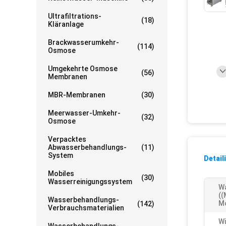
Ultrafiltrations-
(18)
Kläranlage
Brackwasserumkehr-
(114)
Osmose
Umgekehrte Osmose
(56)
Membranen
MBR-Membranen
(30)
Meerwasser-Umkehr-
(32)
Osmose
Verpacktes
Abwasserbehandlungs-
(11)
System
Detail
Mobiles
(30)
Wasserreinigungssystem
Wa
((
Wasserbehandlungs-
M
(142)
Verbrauchsmaterialien
Wi