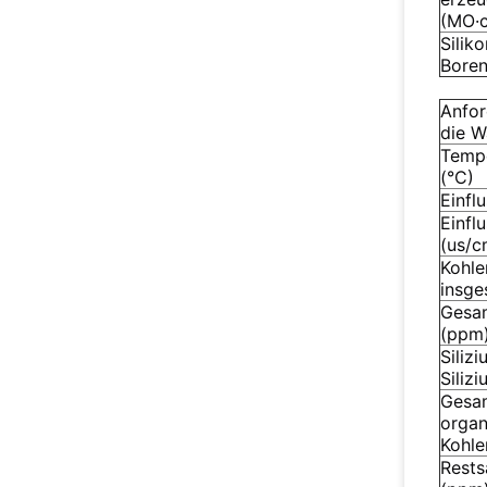
(MO·
Silik
Boren
Anfor
die W
Tempe
(°C)
Einfl
Einflu
(us/c
Kohle
insge
Gesa
(ppm
Silizi
Siliz
Gesa
orga
Kohle
Rests