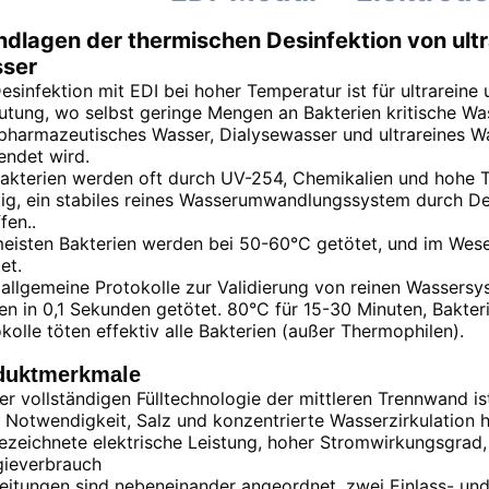
ndlagen der thermischen Desinfektion von ul
ser
esinfektion mit EDI bei hoher Temperatur ist für ultrarei
utung, wo selbst geringe Mengen an Bakterien kritische W
harmazeutisches Wasser, Dialysewasser und ultrareines Was
endet wird.
akterien werden oft durch UV-254, Chemikalien und hohe 
ig, ein stabiles reines Wasserumwandlungssystem durch De
fen..
eisten Bakterien werden bei 50-60°C getötet, und im Wese
et.
allgemeine Protokolle zur Validierung von reinen Wassersy
n in 0,1 Sekunden getötet. 80°C für 15-30 Minuten, Bakter
kolle töten effektiv alle Bakterien (außer Thermophilen).
duktmerkmale
er vollständigen Fülltechnologie der mittleren Trennwand is
 Notwendigkeit, Salz und konzentrierte Wasserzirkulation 
zeichnete elektrische Leistung, hoher Stromwirkungsgrad,
gieverbrauch
eitungen sind nebeneinander angeordnet, zwei Einlass- und