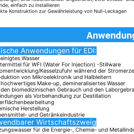
de, einfach zu installieren
kte Konstruktion zur Gewährleistung von Null-Leckagen
Anwendun
ische Anwendungen für EDI:
reinigtes Wasser
ttermittel für WFI (Water For Injection) -Stillware
romentwicklung/Kesselzufuhr während der Stromerz
oduktion von Mikroelektronik und Halbleitern
r hochwertiges Make-up, demineralisiertes Wasser
r den biomedizinischen Gebrauch und den Laborgebr
indungen als Vorbehandlung zur Destillation
erflächenbearbeitung
emische Herstellung
bensmittel- und Getränkeindustrie
endbarer Wirtschaftszweig
zungswasser für die Energie-, Chemie- und Metallindu