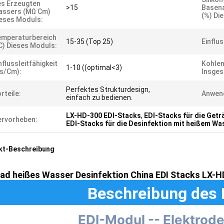
s Erzeugten
>15
Basen
assers (MΩ Cm)
(%) Di
eses Moduls:
emperaturbereich
15-35 (Top 25)
Einflu
C) Dieses Moduls:
nflussleitfähigkeit
Kohlen
1-10 ((optimal<3)
s/cm):
Insges
Perfektes Strukturdesign,
rteile:
Anwen
einfach zu bedienen.
LX-HD-300 EDI-Stacks
,
EDI-Stacks für die Getr
rvorheben:
EDI-Stacks für die Desinfektion mit heißem Wa
kt-Beschreibung
ad heißes Wasser Desinfektion China EDI Stacks LX-HD
Beschreibung des 
EDI-Modul -- Elektrode