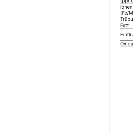
(ppm
Ionen
(Fe/
Trüb
Fett
Einfl
Oxida