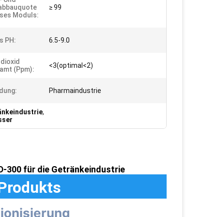
abbauquote
≥ 99
eses Moduls:
ss PH:
6.5-9.0
dioxid
<3(optimal<2)
amt (ppm):
dung:
Pharmaindustrie
änkeindustrie
,
sser
-300 für die Getränkeindustrie
Produkts
ionisierung