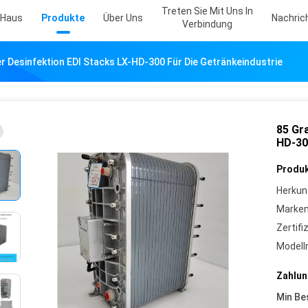
Treten Sie Mit Uns In
Haus
Produkte
Über Uns
Nachric
Verbindung
 Desinfektion EDI Stacks LX-HD-300 Für Die Getränkeindustrie
85 Gr
HD-30
Produk
Herkun
Marke
Zertifi
Model
Zahlun
Min Be