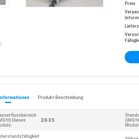
Preis:
Verpa
Inform
Lieferz
Versor
Fähigke
informationen
Produkt-Beschreibung
sserflussbereich
Stand
m3/h) Dieses
2.0-3.5
((m3/h
oduls:
Modul
derstandsfähigkeit
Siliko