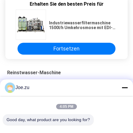
Erhalten Sie den besten Preis für
Industriewasserfiltermaschine
1500l/h Umkehrosmose mit EDI-
Maschine
Fortsetzen
Reinstwasser-Maschine
2000L/h Ultrareine Wassermaschine zur Entsalzung
Joe.zu
EDI-Reinigungssystem für die pharmazeutische Industrie
4:05 PM
Industriewasserfiltermaschine 1500l/h Umkehrosmose mit
EDI-Maschine
Good day, what product are you looking for?
Beliebte Kategorien
Alle