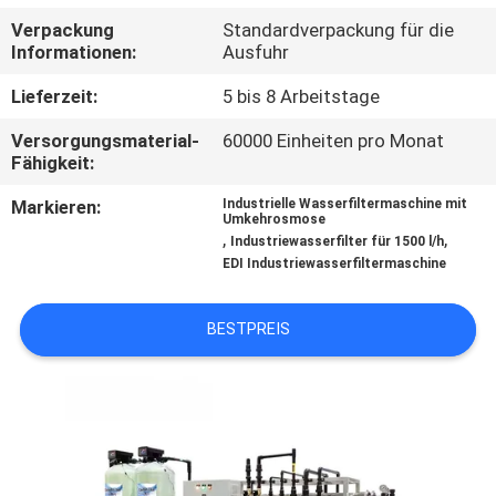
Verpackung
Standardverpackung für die
TRETEN
Informationen:
Ausfuhr
SIE
Lieferzeit:
5 bis 8 Arbeitstage
MIT
Versorgungsmaterial-
60000 Einheiten pro Monat
UNS
Fähigkeit:
IN
Markieren:
Industrielle Wasserfiltermaschine mit
Umkehrosmose
VERBINDUNG
,
,
Industriewasserfilter für 1500 l/h
EDI Industriewasserfiltermaschine
NACHRICHTEN
BESTPREIS
FORDERN
SIE EIN
ZITAT