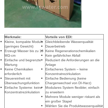
Merkmale:
Vorteile von EDI:
Kleine, kompakte Module
Gleichbleibende Wasserqualität
(geringes Gewicht)
Dauerbetrieb
Erzeugt Wasser bis zu 18
Keine Regenerationschemikalien
MΩ-cm
Kein gefährlicher Abfall
Einfache und begrenzte
Reduziert die Anforderungen an die
Wartung
Anlage
Keine Chemikalien
Einfacheres System – keine
erforderlich
Konzentratrezirkulation
Steuereinheit mit
Einfache Bedienung (keine
Überwachungsfunktion
Chargenwechsel von DI-Harz)
Einfache Systeme: keine
Modulares System flexibler, einfach
Konzentratrezirkulation
zu erweitern
Mehrere Module weniger riskant als
ein großer Stapel
Wählen Sie die Produktwasserqualität