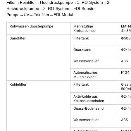
Filter→Feinfilter→Hochdruckpumpe→1. RO-System→
2.
Hochdruckpumpe→2. RO-System→EDI-Booster
Pumpe→UV→Feinfilter→EDI-Modul
Rohwasser-Boosterpumpe
Mehrstufige
ΕΜΗ4
Kreiselpumpe
4m3/
Sandfilter
Filtertank
Ф500
Quarzsand
Φ2-4
Wasserverteiler
ABS
Automatisches
F134
Multiplexventil
Kohlefilter
Filtertank
Glasfa
500×
Aktivkohle aus
Φ2-4
Kokosnussschalen
Quarz-Bodensand
Φ2-4
Wasserverteiler
ABS