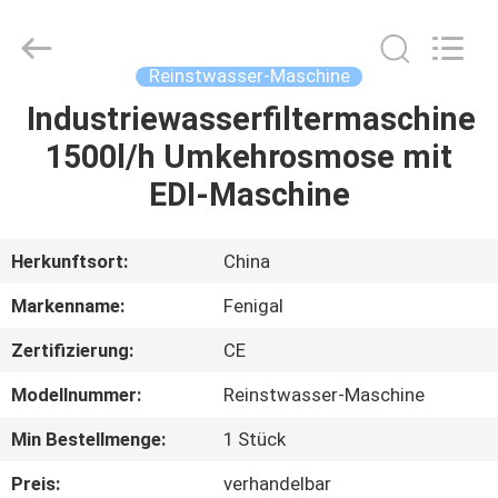
Science
&
Technology
Co.,
Ltd..
Reinstwasser-Maschine
All
Rights
Reserved.
Industriewasserfiltermaschine
HAUS
1500l/h Umkehrosmose mit
PRODUKTE
EDI-Maschine
ÜBER
Herkunftsort:
China
UNS
Markenname:
Fenigal
Zertifizierung:
CE
FABRIK-
Modellnummer:
Reinstwasser-Maschine
AUSFLUG
Min Bestellmenge:
1 Stück
QUALITÄTSKONTROLLE
Preis:
verhandelbar