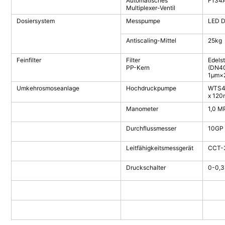
Automatisches
F134
Multiplexer-Ventil
Dosiersystem
Messpumpe
LED Di
Antiscaling-Mittel
25kg
Feinfilter
Filter
Edelst
PP-Kern
(DN40
1μm×
Umkehrosmoseanlage
Hochdruckpumpe
WTS4-
x 120
Manometer
1,0 M
Durchflussmesser
10GP
Leitfähigkeitsmessgerät
CCT-
Druckschalter
0-0,