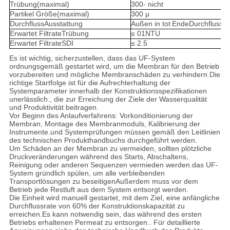
Trübung
(maximal)
300
- nicht
Partikel
Größe
(maximal)
300
μ
Durchfluss
Ausstattung
Außen
in
tot
Ende
Durchfluss
Erwartet
Filtrate
Trübung
≤ 01
NTU
Erwartet
Filtrate
SDI
≤ 2.5
Es ist wichtig, sicherzustellen, dass das UF-System
ordnungsgemäß gestartet wird, um die Membran für den Betrieb
vorzubereiten und mögliche Membranschäden zu verhindern.Die
richtige Startfolge ist für die Aufrechterhaltung der
Systemparameter innerhalb der Konstruktionsspezifikationen
unerlässlich., die zur Erreichung der Ziele der Wasserqualität
und Produktivität beitragen.
Vor Beginn des Anlaufverfahrens: Vorkonditionierung der
Membran, Montage des Membranmoduls, Kalibrierung der
Instrumente.und Systemprüfungen müssen gemäß den Leitlinien
des technischen Produkthandbuchs durchgeführt werden.
Um Schäden an der Membran zu vermeiden, sollten plötzliche
Druckveränderungen während des Starts, Abschaltens,
Reinigung oder anderen Sequenzen vermieden werden.das UF-
System gründlich spülen, um alle verbleibenden
Transportlösungen zu beseitigenAußerdem muss vor dem
Betrieb jede Restluft aus dem System entsorgt werden.
Die Einheit wird manuell gestartet, mit dem Ziel, eine anfängliche
Durchflussrate von 60% der Konstruktionskapazität zu
erreichen.Es kann notwendig sein, das während des ersten
Betriebs erhaltenen Permeat zu entsorgen.. Für detaillierte