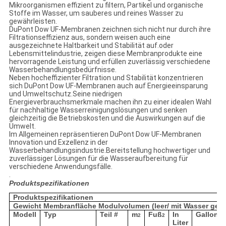
Mikroorganismen effizient zu filtern, Partikel und organische
Stoffe im Wasser, um sauberes und reines Wasser zu
gewährleisten.
DuPont Dow UF-Membranen zeichnen sich nicht nur durch ihre
Filtrationseffizienz aus, sondern weisen auch eine
ausgezeichnete Haltbarkeit und Stabilität auf.oder
Lebensmittelindustrie, zeigen diese Membranprodukte eine
hervorragende Leistung und erfüllen zuverlässig verschiedene
Wasserbehandlungsbedürfnisse.
Neben hocheffizienter Filtration und Stabilität konzentrieren
sich DuPont Dow UF-Membranen auch auf Energieeinsparung
und Umweltschutz.Seine niedrigen
Energieverbrauchsmerkmale machen ihn zu einer idealen Wahl
für nachhaltige Wasserreinigungslösungen und senken
gleichzeitig die Betriebskosten und die Auswirkungen auf die
Umwelt.
Im Allgemeinen repräsentieren DuPont Dow UF-Membranen
Innovation und Exzellenz in der
Wasserbehandlungsindustrie.Bereitstellung hochwertiger und
zuverlässiger Lösungen für die Wasseraufbereitung für
verschiedene Anwendungsfälle.
.
Produktspezifikationen
Produktspezifikationen
Gewicht Membranfläche Modulvolumen (leer/ mit Wasser gefül
Modell
Typ
Teil #
m
Fuß
In
Gallone
2
2
Liter