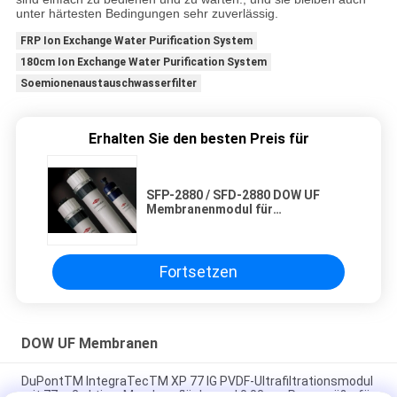
unter härtesten Bedingungen sehr zuverlässig.
FRP Ion Exchange Water Purification System
180cm Ion Exchange Water Purification System
Soemionenaustauschwasserfilter
Erhalten Sie den besten Preis für
SFP-2880 / SFD-2880 DOW UF
Membranenmodul für
Oberflächenwasser und
Meerwasser
Fortsetzen
DOW UF Membranen
DuPontTM IntegraTecTM XP 77 IG PVDF-Ultrafiltrationsmodul
mit 77 m2 aktiver Membranfläche und 0,03 μm Porengröße für