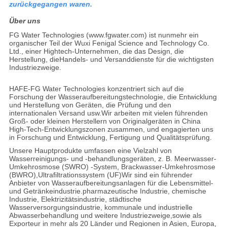
zurückgegangen waren.
Über uns
FG Water Technologies (www.fgwater.com) ist nunmehr ein
organischer Teil der Wuxi Fenigal Science and Technology Co.
Ltd., einer Hightech-Unternehmen, die das Design, die
Herstellung, dieHandels- und Versanddienste für die wichtigsten
Industriezweige.
HAFE-FG Water Technologies konzentriert sich auf die
Forschung der Wasseraufbereitungstechnologie, die Entwicklung
und Herstellung von Geräten, die Prüfung und den
internationalen Versand usw.Wir arbeiten mit vielen führenden
Groß- oder kleinen Herstellern von Originalgeräten in China
High-Tech-Entwicklungszonen zusammen, und engagierten uns
in Forschung und Entwicklung, Fertigung und Qualitätsprüfung.
Unsere Hauptprodukte umfassen eine Vielzahl von
Wasserreinigungs- und -behandlungsgeräten, z. B. Meerwasser-
Umkehrosmose (SWRO) -System, Brackwasser-Umkehrosmose
(BWRO),Ultrafiltrationssystem (UF)Wir sind ein führender
Anbieter von Wasseraufbereitungsanlagen für die Lebensmittel-
und Getränkeindustrie.pharmazeutische Industrie, chemische
Industrie, Elektrizitätsindustrie, städtische
Wasserversorgungsindustrie, kommunale und industrielle
Abwasserbehandlung und weitere Industriezweige,sowie als
Exporteur in mehr als 20 Länder und Regionen in Asien, Europa,