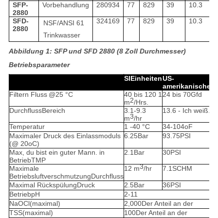
SFP-
Vorbehandlung
280934
77
829
39
10.3
2880
SFD-
324169
77
829
39
10.3
NSF/ANSI 61
2880
Trinkwasser
Abbildung 1: SFP und SFD 2880 (8 Zoll Durchmesser)
Betriebsparameter
SI
Einheiten
US-
amerikanische
Ei
Filtern
Fluss
@
25 °C
40 bis 120
1
24 bis 70
Gfd
2
m
/
Hrs.
Durchfluss
Bereich
3.1-9.3
13.6
- Ich weiß.
4
3
m
/hr
Temperatur
1 -
40 °C
34-
104oF
Maximaler Druck des Einlassmoduls
6.25
Bar
93.75
PSI
(@ 20oC)
Max, du bist ein guter Mann.
in
2.1
Bar
30
PSI
Betrieb
TMP
3
Maximale
12
m
/hr
7.1
SCHM
Betriebsluftverschmutzung
Durchfluss
Maximal
Rückspülung
Druck
2.5
Bar
36
PSI
Betrieb
pH
2-
11
NaOCl
(maximal)
2,000
Der Anteil an der
TSS
(maximal)
100
Der Anteil an der