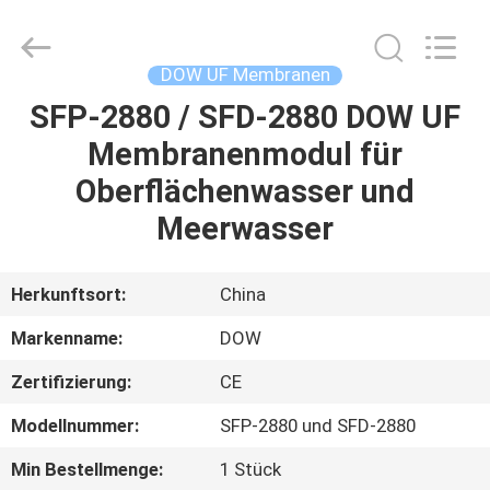
Science
&
Technology
Co.,
Ltd..
DOW UF Membranen
All
Rights
Reserved.
SFP-2880 / SFD-2880 DOW UF
HAUS
Membranenmodul für
PRODUKTE
Oberflächenwasser und
Meerwasser
ÜBER
UNS
Herkunftsort:
China
Markenname:
DOW
FABRIK-
Zertifizierung:
CE
AUSFLUG
Modellnummer:
SFP-2880 und SFD-2880
QUALITÄTSKONTROLLE
Min Bestellmenge:
1 Stück