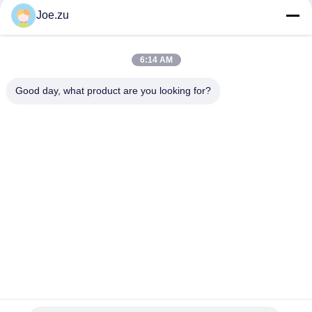
die industrielle Wasserbehandlung
Joe.zu
DuPontTM XP 77IP IG UF Hochstrom-UF-Modul für IP-
Racklösungen
6:14 AM
DuPontTM IntegraTecTM XP 51 IP IG Ultrafiltrationsmembran
Good day, what product are you looking for?
Beliebte Kategorien
Alle
Behältergestützte 
Umkehrosmosewasseraufbereitungssystem
Umkehrosmoseanlage
Suez EDI-Stacks
DOW UF Membranen
EDI-Modul
Ultrafiltrationsmembranen
Reinstwasser-
Ultrafiltrations-
Maschine
Kläranlage