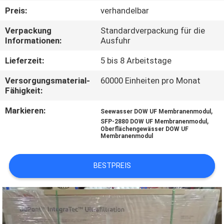
Preis:
verhandelbar
TRETEN
Verpackung
Standardverpackung für die
SIE
Informationen:
Ausfuhr
MIT
Lieferzeit:
5 bis 8 Arbeitstage
UNS
Versorgungsmaterial-
60000 Einheiten pro Monat
IN
Fähigkeit:
VERBINDUNG
Markieren:
,
Seewasser DOW UF Membranenmodul
,
SFP-2880 DOW UF Membranenmodul
Oberflächengewässer DOW UF
NACHRICHTEN
Membranenmodul
BESTPREIS
FORDERN
SIE EIN
ZITAT