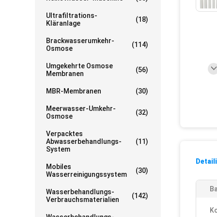
Ultrafiltrations-
(18)
Kläranlage
Brackwasserumkehr-
(114)
Osmose
Umgekehrte Osmose
(56)
Membranen
MBR-Membranen
(30)
Meerwasser-Umkehr-
(32)
Osmose
Verpacktes
Abwasserbehandlungs-
(11)
System
Detail
Mobiles
(30)
Wasserreinigungssystem
Ba
Wasserbehandlungs-
(142)
Verbrauchsmaterialien
K