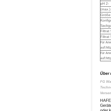
pH
2-
(max.)
Größe
Konfig
Sackga
Filtrat
Filtrat
Für Anw
auf:htt
Für Anw
auf:htt
Über 
FG Wat
Techno
Versen
HAFE-
Geräte
oder 