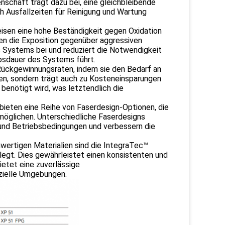
schaft trägt dazu bei, eine gleichbleibende
h Ausfallzeiten für Reinigung und Wartung
sen eine hohe Beständigkeit gegen Oxidation
nen die Exposition gegenüber aggressiven
es Systems bei und reduziert die Notwendigkeit
bsdauer des Systems führt.
Rückgewinnungsraten, indem sie den Bedarf an
en, sondern trägt auch zu Kosteneinsparungen
benötigt wird, was letztendlich die
ieten eine Reihe von Faserdesign-Optionen, die
öglichen. Unterschiedliche Faserdesigns
und Betriebsbedingungen und verbessern die
hwertigen Materialien sind die IntegraTec™
legt. Dies gewährleistet einen konsistenten und
etet eine zuverlässige
zielle Umgebungen.