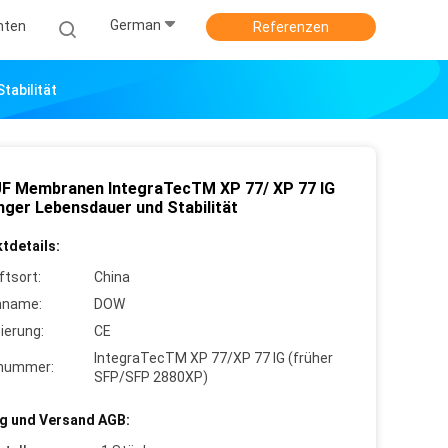
German
hten
Referenzen
tabilität
F Membranen IntegraTecTM XP 77/ XP 77 IG
anger Lebensdauer und Stabilität
tdetails:
ftsort:
China
nname:
DOW
zierung:
CE
IntegraTecTM XP 77/XP 77 IG (früher
lnummer:
SFP/SFP 2880XP)
g und Versand AGB: