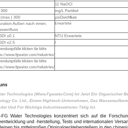
11
NaOCl
300
mg/L
Partikel
(max.)
300
Durchfluss
µm
uration
Außen nach innen,
Erwartete
ssenfluss
SDI
≤0.1
NTU
Erwartete
SDI
≤2.5
/
endungsfälle klicken Sie bitte
ps://www.fgwater.com/Industries/
endungsfälle klicken Sie bitte
ps://www.fgwater.com/Industries/
uns
er Technologies (www.fgwater.com) Ist Jetzt Ein Organischer Be
logy Co. Ltd., Einem Hightech-Unternehmen, Das Wasseraufbereit
det Und Für Wichtige Industriesektoren Tätig Ist.
FG Water Technologies konzentriert sich auf die Forschun
entwicklung und -herstellung, Tests und internationalen Versa
kleinen bis mittelgroßen Originalgeräteherstellern in den ch