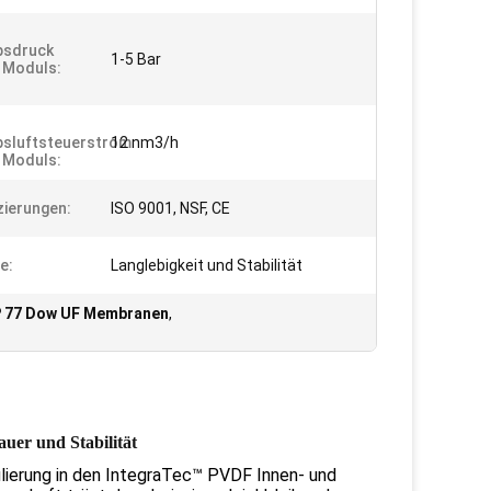
bsdruck
1-5 Bar
 Moduls:
bsluftsteuerstrom
12 nm3/h
 Moduls:
izierungen:
ISO 9001, NSF, CE
e:
Langlebigkeit und Stabilität
P 77 Dow UF Membranen
,
er und Stabilität
ulierung in den IntegraTec™ PVDF Innen- und