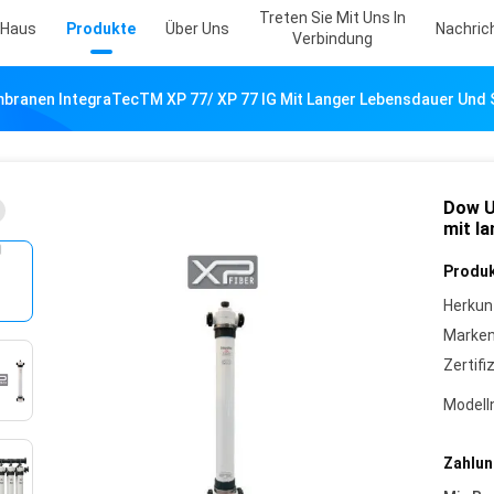
Treten Sie Mit Uns In
Haus
Produkte
Über Uns
Nachric
Verbindung
ranen IntegraTecTM XP 77/ XP 77 IG Mit Langer Lebensdauer Und S
Dow U
mit l
Produk
Herkun
Marke
Zertifi
Model
Zahlun