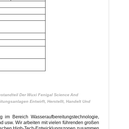
standteil Der Wuxi Fenigal Science And
ungsanlagen Entwirft, Herstellt, Handelt Und
g im Bereich Wasseraufbereitungstechnologie,
nd usw. Wir arbeiten mit vielen führenden großen
inesischen High-Tech-Entwicklungszonen zusammen