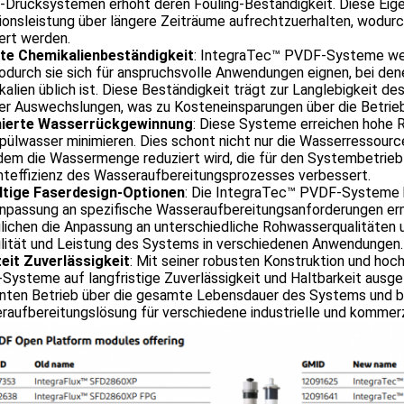
Drucksystemen erhöht deren Fouling-Beständigkeit. Diese Eigen
tionsleistung über längere Zeiträume aufrechtzuerhalten, wodurc
ert werden.
te Chemikalienbeständigkeit
: IntegraTec™ PVDF-Systeme wei
odurch sie sich für anspruchsvolle Anwendungen eignen, bei de
alien üblich ist. Diese Beständigkeit trägt zur Langlebigkeit d
ger Auswechslungen, was zu Kosteneinsparungen über die Betrie
ierte Wasserrückgewinnung
: Diese Systeme erreichen hohe 
ülwasser minimieren. Dies schont nicht nur die Wasserressourc
ndem die Wassermenge reduziert wird, die für den Systembetrieb 
teffizienz des Wasseraufbereitungsprozesses verbessert.
ältige Faserdesign-Optionen
: Die IntegraTec™ PVDF-Systeme b
Anpassung an spezifische Wasseraufbereitungsanforderungen erm
lichen die Anpassung an unterschiedliche Rohwasserqualitäten 
ilität und Leistung des Systems in verschiedenen Anwendungen.
eit Zuverlässigkeit
: Mit seiner robusten Konstruktion und hoc
ysteme auf langfristige Zuverlässigkeit und Haltbarkeit ausge
enten Betrieb über die gesamte Lebensdauer des Systems und bi
raufbereitungslösung für verschiedene industrielle und kommer