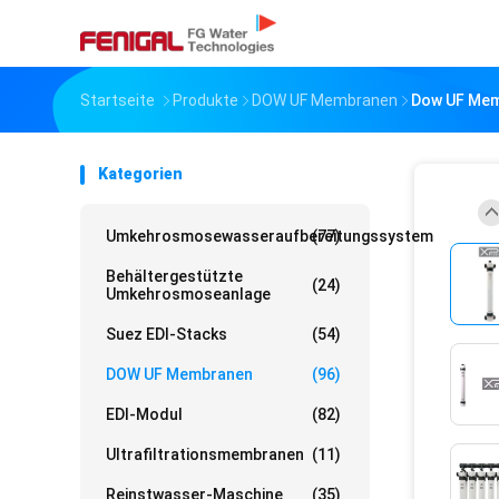
Startseite
Produkte
DOW UF Membranen
Dow UF Memb
Kategorien
Umkehrosmosewasseraufbereitungssystem
(77)
Behältergestützte
(24)
Umkehrosmoseanlage
Suez EDI-Stacks
(54)
DOW UF Membranen
(96)
EDI-Modul
(82)
Ultrafiltrationsmembranen
(11)
Reinstwasser-Maschine
(35)