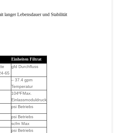
Einheiten
Filtrat
tte
gfd
Durchfluss
24-65
–
37.4
gpm
Temperatur
104ºF
Max.
Einlassmoduldruck
psi
Betriebs
psi
Betriebs
scfm
Max
psi
Betriebs