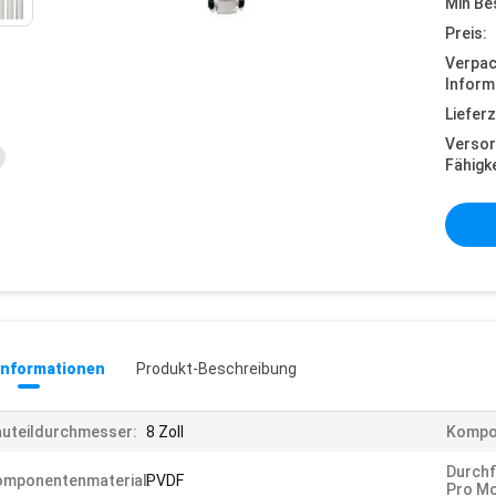
Min Be
Preis:
Verpa
Inform
Lieferz
Versor
Fähigke
informationen
Produkt-Beschreibung
uteildurchmesser:
8 Zoll
Kompo
Durchf
omponentenmaterial:
PVDF
Pro Mo