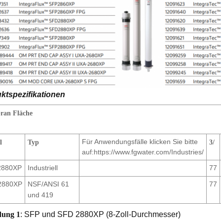
ktspezifikationen
ran
Fläche
Für Anwendungsfälle klicken Sie bitte
l
Typ
3
/
auf:https://www.fgwater.com/Industries/
2880XP
Industriell
77
2880XP
NSF/ANSI 61
77
und 419
dung 1
: SFP und SFD 2880XP (8-Zoll-Durchmesser)