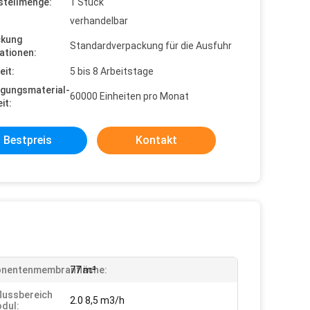
stellmenge:
1 Stück
verhandelbar
ckung
Standardverpackung für die Ausfuhr
ationen:
eit:
5 bis 8 Arbeitstage
gungsmaterial-
60000 Einheiten pro Monat
it:
Bestpreis
Kontakt
nentenmembranfläche:
77 m²
lussbereich
2.0 8,5 m3/h
dul: