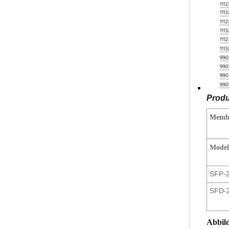
Produ
Memb
Model
SFP-
SFD-
Abbil