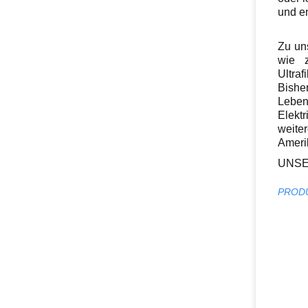
und e
Zu un
wie 
Ultraf
Bishe
Leben
Elekt
weite
Amerik
UNSE
PROD