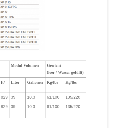
Modul
Volumen
Gewicht
(leer /
Wasser
gefüllt)
ft
/
Liter
Gallonen
Kg/
lbs
Kg/
lbs
829
39
10.3
61/100
135/220
829
39
10.3
61/100
135/220