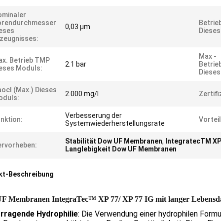
ominaler
orendurchmesser
Betrie
0,03 µm
eses
Dieses
zeugnisses:
Max -
x. Betrieb TMP
2.1 bar
Betrie
eses Moduls:
Dieses
ocl (max.) Dieses
2.000 mg/l
Zertif
oduls:
Verbesserung der
nktion:
Vorteil
Systemwiederherstellungsrate
Stabilität Dow UF Membranen
,
IntegratecTM X
rvorheben:
Langlebigkeit Dow UF Membranen
kt-Beschreibung
F Membranen IntegraTec™ XP 77/ XP 77 IG mit langer Lebensdau
rragende Hydrophilie
: Die Verwendung einer hydrophilen Form