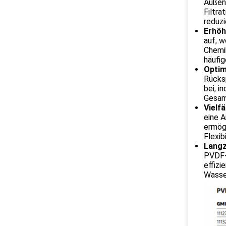
Außen-
Filtra
reduzi
Erhöh
auf, w
Chemik
häufi
Optim
Rücksp
bei, i
Gesam
Vielf
eine 
ermög
Flexib
Langz
PVDF-S
effizi
Wasse