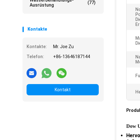
Wasserbehandlungs-
(77)
Ausrüstung
N
P
Di
Er
Kontakte
Ma
Di
Kontakte:
Mr. Joe Zu
Telefon:
+86-13646187144
Na
M
Fu
Kontakt
He
Produ
Dow U
Hervo