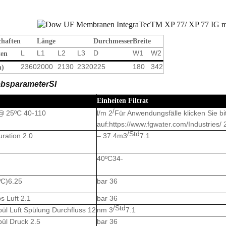
chaften
Länge
Durchmesser
Breite
L
L1
L2
L3
D
W1
W2
ten
2360
2000
2130
2320
225
180
342
m)
ebsparameter
SI
Einheiten
Filtrat
/
@
25ºC
40-110
l/m
2
Für Anwendungsfälle klicken Sie bi
auf:https://www.fgwater.com/Industries/
/Std
uration
2.0
–
37.4
m
3
7.1
40ºC
34-
ºC)
6.25
bar
36
bs
Luft
2.1
bar
36
/Std
pül
Luft
Spülung
Durchfluss
12
nm
3
7.1
pül
Druck
2.5
bar
36