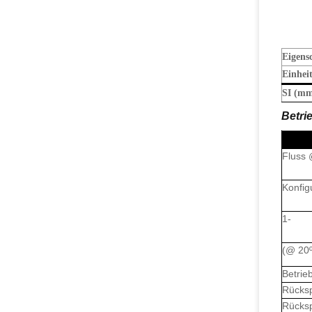
Eigens
Einhei
SI (m
Betri
Fluss
Konfig
1-
(@ 20
Betrie
Rücks
Rücks