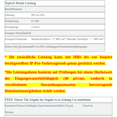
Typisch
Modul
Leistung
Betrieb
Parameter
Erholung
90% bis 95%
DC
Spannung
0 ¢ 400
DC
Amperage
1.0 ¢6.0
Erzeugnis
Wasser
Qualität
Erzeugnis
Widerstand
Mindestdurchfluss > 17 M
W
-cm*† Maximal
Durchfluss
>
7
M
W
-
cm*†
Silikon
(SiO
)
Entfernung
90% bis 99%;
Abhängig
auf Futtermitteln
Bedingungen
2
* Die tatsächliche Leistung kann mit Hilfe des von Ionpure
bereitgestellten IP-Pro-Vorhersagetools genau geschätzt werden.
*Die Leistungsdaten basieren auf Prüfungen bei einem Höchstwert
der Eingangswasserleitfähigkeit (40 μS/cm), wodurch in
verschiedenen Anwendungsszenarien hervorragende
Deionisationsergebnisse erzielt werden.
FEED
Wasser
Die Angabe der Angabe ist in Anhang I zu entnehmen.
Futtermittel
Wasser
Leitfähigkeit
Äquivalent
einschließlich CO
und
<
40
μ
S/cm
2
Silizium