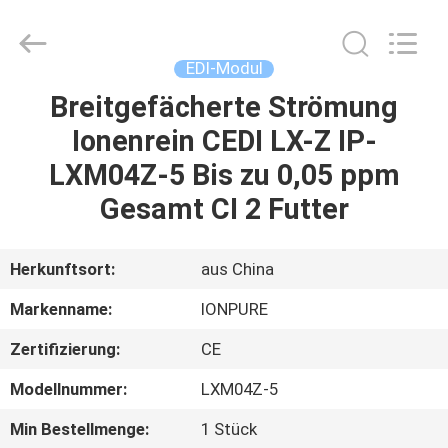
Science
&
Technology
Co.,
Ltd..
EDI-Modul
All
Rights
Reserved.
Breitgefächerte Strömung
HAUS
Ionenrein CEDI LX-Z IP-
PRODUKTE
LXM04Z-5 Bis zu 0,05 ppm
Gesamt CI 2 Futter
ÜBER
UNS
Herkunftsort:
aus China
Markenname:
IONPURE
FABRIK-
Zertifizierung:
CE
AUSFLUG
Modellnummer:
LXM04Z-5
QUALITÄTSKONTROLLE
Min Bestellmenge:
1 Stück