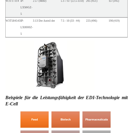
W3T17314
IP-
2.57
(Mehr)
5.1-7.67
(22.5-33.8)
205
(451)
157
(345)
LXM45Z-
5
W3T584543
IP-
3.13
Der Anteil der
7.5
-
10
(33
-
44)
225
(496)
190
(419)
LX8000Z-
5
Beispiele für die Leistungsfähigkeit der EDI-Technologie mit
E-Cell