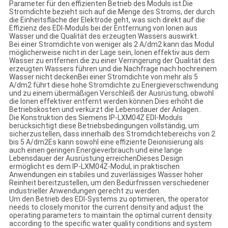
Parameter für den effizienten Betrieb des Moduls ist.Die
Stromdichte bezieht sich auf die Menge des Stroms, der durch
die Einheitsfläche der Elektrode geht, was sich direkt auf die
Effizienz des EDI-Moduls bei der Entfernung von Ionen aus
Wasser und die Qualität des erzeugten Wassers auswirkt.
Bei einer Stromdichte von weniger als 2 A/dm2 kann das Modul
möglicherweise nicht in der Lage sein, Ionen effektiv aus dem
Wasser zu entfernen.die zu einer Verringerung der Qualität des
erzeugten Wassers führen und die Nachfrage nach hochreinem
Wasser nicht deckenBei einer Stromdichte von mehr als 5
A/dm2 führt diese hohe Stromdichte zu Energieverschwendung
und zu einem übermäßigen Verschleiß der Ausrüstung, obwohl
die Ionen effektiver entfernt werden können.Dies erhöht die
Betriebskosten und verkürzt die Lebensdauer der Anlagen..
Die Konstruktion des Siemens IP-LXM04Z EDI-Moduls
berücksichtigt diese Betriebsbedingungen vollständig, um
sicherzustellen, dass innerhalb des Stromdichtebereichs von 2
bis 5 A/dm2Es kann sowohl eine effiziente Deionisierung als
auch einen geringen Energieverbrauch und eine lange
Lebensdauer der Ausrüstung erreichenDieses Design
ermöglicht es dem IP-LXM04Z-Modul, in praktischen
Anwendungen ein stabiles und zuverlässiges Wasser hoher
Reinheit bereitzustellen, um den Bedürfnissen verschiedener
industrieller Anwendungen gerecht zu werden.
Um den Betrieb des EDI-Systems zu optimieren, the operator
needs to closely monitor the current density and adjust the
operating parameters to maintain the optimal current density
according to the specific water quality conditions and system