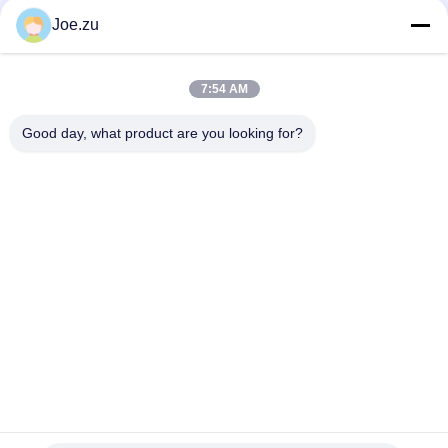
3000L/H 5000L/H Industrielles EDI-Membranmodul der LCM-
Serie
Joe.zu
Ionpure CEDI LX-Z IP-LXM45Z-5 Für Elektronik-, Lebensmittel-
und Getränkeindustrie
7:54 AM
20L/H-300L/H LC-Reinlabor MINI EDI-Modul
Good day, what product are you looking for?
Beliebte Kategorien
Alle
Behältergestützte 
Umkehrosmosewasseraufbereitungssystem
Umkehrosmoseanlage
Suez EDI-Stacks
DOW UF Membranen
EDI-Modul
Ultrafiltrationsmembranen
Reinstwasser-
Ultrafiltrations-
Maschine
Kläranlage