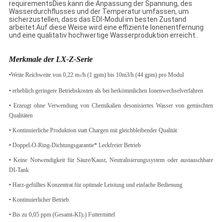
requirementsDies kann die Anpassung der Spannung, des
Wasserdurchflusses und der Temperatur umfassen, um
sicherzustellen, dass das EDI-Modul im besten Zustand
arbeitet.Auf diese Weise wird eine effiziente Ionenentfernung
und eine qualitativ hochwertige Wasserproduktion erreicht..
Merkmale der LX-Z-Serie
•
Weite Reichweite von 0,22 m
/h (1 gpm) bis 10m3/h (44 gpm) pro Modul
3
• erheblich geringere Betriebskosten als bei herkömmlichen Ionenwechselverfahren
• Erzeugt ohne Verwendung von Chemikalien desonisiertes Wasser von gemischten
Qualitäten
• Kontinuierliche Produktion statt Chargen mit gleichbleibender Qualität
• Doppel-O-Ring-Dichtungsgarantie* Leckfreier Betrieb
• Keine Notwendigkeit für Säure/Kaust, Neutralisierungssystem oder austauschbare
DI-Tank
• Harz-gefülltes Konzentrat für optimale Leistung und einfache Bedienung
• Kontinuierlicher Betrieb
• Bis zu 0,05 ppm (Gesamt-KI)
) Futtermittel
2