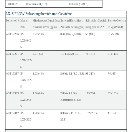
LX8000Z
1062
mm
(41,81")
888
mm
(34,95")
LX-Z
FLOW
Zulassungsbereich
und
Gewichte
Bestellteil
#
Modell
Mindestwert
Durchfluss
Entwurf
Durchfluss
Schifffahrt
Gewicht
Betrieb
Gewicht
Zahl
Zinssatz m
/hr
(gpm)
Zinssatz m
/hr
(gpm)
in kg
(Pfund) **
in kg
(Pfund)
3
3
W3T17286
IP-
0.22
(1.0)
0.44-0.67
2,0-
3.0)
59
(130)
31
(S. 69)
LXM04Z-
5
W3T17291
IP-
0.57
(2.5)
1.1-1.65
5,0-
7.5)
78
171)
51
(113)
LXM10Z-
5
W3T17297
IP-
1.02
(4.5)
2.0 bis 3.1
(9.0-
13.5)
99
217)
74
163)
LXM18Z-
5
W3T17303
IP-
1.36
(6.0)
2.8 bis 4.2
Die
115
254
92
(103)
LXM24Z-
Kommission
18.8)
5
W3T17312
IP-
1.70
(7.5)
3.3 bis 5.11
15.0-
132
(291)
110
243
LXM30Z-
22.5)
5