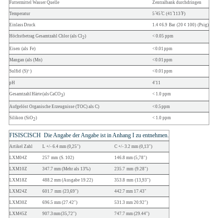
Futtermittel
Wasser
Quelle
Zentralbank
durchdringen
Temperatur
5 ̊45 ̊C
(41 ̊113 ̊F)
Einlass
Druck
1.4 ¢6.9
Bar
(20 ¢ 100)
(Psig)
Höchstbetrag
Gesamtzahl
Chlor
(als
Cl
)
<
0.05
ppm
2
Eisen
(als
Fe)
<
0.01
ppm
Mangan
(als
(Mn)
<
0.01
ppm
Sulfid
(S)
)
<
0.01
ppm
2-
pH
4'11
Gesamtzahl
Härte
(als
CaCO
)
<
1.0
ppm
3
Aufgelöst
Organische Erzeugnisse
(TOC)
als
C)
<
0.5
ppm
Silikon
(SiO
)
<
1.0
ppm
2
FISISCISCH
Die Angabe der Angabe ist in Anhang I zu entnehmen.
Artikel
Zahl
L
+/-
6.4
mm
(0,25")
C
+/-
3.2 mm
(0,13")
LXM04Z
257
mm
(S. 102)
146.8
mm
(5,78")
LXM10Z
347.7
mm
(Mehr als 13%)
235.7
mm
(9.28")
LXM18Z
488.2
mm
(Ausgabe 19.22)
353.8
mm
(13,93")
LXM24Z
601.7
mm
(23,69")
442.7
mm
17.43"
LXM30Z
696.5
mm
(27.42")
531.3
mm
20.92")
LXM45Z
907.3
mm
(35,72")
747.7
mm
(29.44")