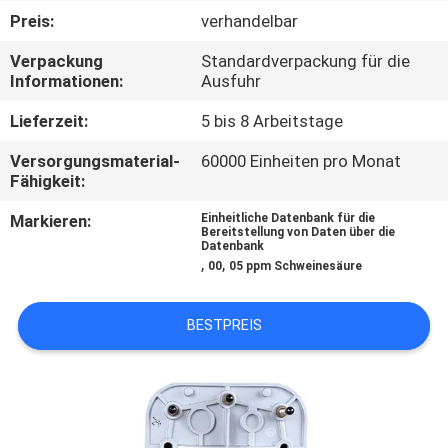
Preis:
verhandelbar
TRETEN
Verpackung
Standardverpackung für die
SIE
Informationen:
Ausfuhr
MIT
Lieferzeit:
5 bis 8 Arbeitstage
UNS
Versorgungsmaterial-
60000 Einheiten pro Monat
IN
Fähigkeit:
VERBINDUNG
Markieren:
Einheitliche Datenbank für die
Bereitstellung von Daten über die
Datenbank
,
,
00
05 ppm Schweinesäure
NACHRICHTEN
BESTPREIS
FORDERN
SIE EIN
ZITAT