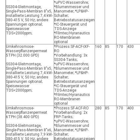
*uPVC-Wasserrohre;
SS304-Gleitmontage,
*Blumenmesser und
Single-Pass-Membran 8"x5,
Manometer; *LP&HP-
installierte Leistung 7,4 kW-
Schalter;
380-415 V, 50 Hz; andere
Betriebsstatusanzeigen
Spannungen optional;
*IC-Steuergerät und
Speisewasser
TDS-Anzeige
TDS<2000ppm;
*Filmtec/Hyranautics
RO-Membranen
optional
Umkehrosmose-
*Prozess:SF-ACF-IXF-
160
85
170
430
Wasserpflanzenpermeat
RO
5TPH (32.000 GPD)
*Vorbehandlung: 3x
SS304-Tanks;
SS304-Gleitmontage,
*uPVC-Wasserrohre;
Single-Pass-Membran 8"x5,
*Blumenmesser und
installierte Leistung 7,4 kW-
Manometer; *LP&HP-
380-415 V, 50 Hz; andere
Schalter;
Spannungen optional;
Betriebsstatusanzeigen
Speisewasser
*IC-Steuergerät und
TDS<2000ppm;
TDS-Anzeige
*Filmtec/Hyranautics
RO-Membranen
optional
Umkehrosmose-
*Prozess:SF-ACF-RO
280
85
170
400
Wasserpflanzenpermeat
*Vorbehandlung: 2x
6TPH (38.400 GPD)
FRP-Tanks;
*uPVC-Wasserrohre;
SS304-Gleitmontage,
*Blumenmesser und
Single-Pass-Membran 8"x6,
Manometer; *LP&HP-
installierte Leistung 7,9 kW-
Schalter;
380-415 V, 50 Hz; andere
Betriebsstatusanzeigen