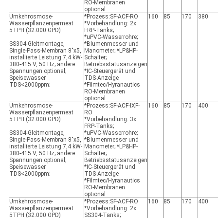
RO-Membranen
optional
Umkehrosmose-
*Prozess:SF-ACF-RO
160
85
170
380
Wasserpflanzenpermeat
*Vorbehandlung: 2x
5TPH (32.000 GPD)
FRP-Tanks;
*uPVC-Wasserrohre;
SS304-Gleitmontage,
*Blumenmesser und
Single-Pass-Membran 8"x5,
Manometer; *LP&HP-
installierte Leistung 7,4 kW-
Schalter;
380-415 V, 50 Hz; andere
Betriebsstatusanzeigen
Spannungen optional;
*IC-Steuergerät und
Speisewasser
TDS-Anzeige
TDS<2000ppm;
*Filmtec/Hyranautics
RO-Membranen
optional
Umkehrosmose-
*Prozess:SF-ACF-IXF-
160
85
170
400
Wasserpflanzenpermeat
RO
5TPH (32.000 GPD)
*Vorbehandlung: 3x
FRP-Tanks;
SS304-Gleitmontage,
*uPVC-Wasserrohre;
Single-Pass-Membran 8"x5,
*Blumenmesser und
installierte Leistung 7,4 kW-
Manometer; *LP&HP-
380-415 V, 50 Hz; andere
Schalter;
Spannungen optional;
Betriebsstatusanzeigen
Speisewasser
*IC-Steuergerät und
TDS<2000ppm;
TDS-Anzeige
*Filmtec/Hyranautics
RO-Membranen
optional
Umkehrosmose-
*Prozess:SF-ACF-RO
160
85
170
400
Wasserpflanzenpermeat
*Vorbehandlung: 2x
5TPH (32.000 GPD)
SS304-Tanks;