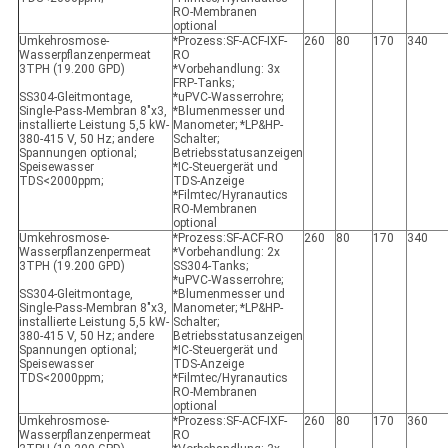
RO-Membranen
optional
Umkehrosmose-
*Prozess:SF-ACF-IXF-
260
80
170
340
Wasserpflanzenpermeat
RO
3TPH (19.200 GPD)
*Vorbehandlung: 3x
FRP-Tanks;
SS304-Gleitmontage,
*uPVC-Wasserrohre;
Single-Pass-Membran 8"x3,
*Blumenmesser und
installierte Leistung 5,5 kW-
Manometer; *LP&HP-
380-415 V, 50 Hz; andere
Schalter;
Spannungen optional;
Betriebsstatusanzeigen
Speisewasser
*IC-Steuergerät und
TDS<2000ppm;
TDS-Anzeige
*Filmtec/Hyranautics
RO-Membranen
optional
Umkehrosmose-
*Prozess:SF-ACF-RO
260
80
170
340
Wasserpflanzenpermeat
*Vorbehandlung: 2x
3TPH (19.200 GPD)
SS304-Tanks;
*uPVC-Wasserrohre;
SS304-Gleitmontage,
*Blumenmesser und
Single-Pass-Membran 8"x3,
Manometer; *LP&HP-
installierte Leistung 5,5 kW-
Schalter;
380-415 V, 50 Hz; andere
Betriebsstatusanzeigen
Spannungen optional;
*IC-Steuergerät und
Speisewasser
TDS-Anzeige
TDS<2000ppm;
*Filmtec/Hyranautics
RO-Membranen
optional
Umkehrosmose-
*Prozess:SF-ACF-IXF-
260
80
170
360
Wasserpflanzenpermeat
RO