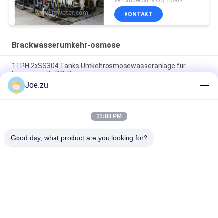
verhandelbar MOQ:1 Satz
KONTAKT
Brackwasserumkehr-osmose
1TPH 2xSS304 Tanks Umkehrosmosewasseranlage für
kommerzielle RO-Reinigung
Joe.zu
500L/H 3xSS304 Tanks Brackwasser
Umkehrosmosewasseranlage
11:08 PM
1.5TPH 3xFRP Tanks 160*85*170cm
Umkehrosmosewasseranlage für Industrie
Good day, what product are you looking for?
Beliebte Kategorien
Alle
Behältergestützte 
Umkehrosmosewasseraufbereitungssystem
Umkehrosmoseanlage