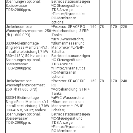
Spannungen optional;
Betriebsstatusanzeigen
Speisewasser
*IC-Steuergerät und
TDS<2000ppm;
TDS-Anzeige
*Filmtec/Hyranautics
RO-Membranen
optional
Umkehrosmose-
*Prozess: SF-ACF-RO
160
78
170
220
Wasserpflanzenpermeat
250
*Vorbehandlung: 3 FRP-
l/h (1.600 GPD)
Tanks;
*uPVC-Wasserrohre;
SS304-Gleitmontage,
*Blumenmesser und
Single-Pass-Membran
4"x1
,
Manometer; *LP&HP-
installierte Leistung
1,7 kW
-
Schalter;
380–415 V, 50 Hz; andere
Betriebsstatusanzeigen
Spannungen optional;
*IC-Steuergerät und
Speisewasser
TDS-Anzeige
TDS<2000ppm;
*Filmtec/Hyranautics
RO-Membranen
optional
Umkehrosmose-
*Prozess: SF-ACF-IXF-
160
78
170
240
Wasserpflanzenpermeat
RO
250 l/h (1.600 GPD)
*Vorbehandlung: 3 FRP-
Tanks;
SS304-Gleitmontage,
*uPVC-Wasserrohre;
Single-Pass-Membran 4"x1,
*Blumenmesser und
installierte Leistung 1,7 kW-
Manometer; *LP&HP-
380-415 V, 50 Hz; andere
Schalter;
Spannungen optional;
Betriebsstatusanzeigen
Speisewasser
*IC-Steuergerät und
TDS<2000ppm;
TDS-Anzeige
*Filmtec/Hyranautics
RO-Membranen