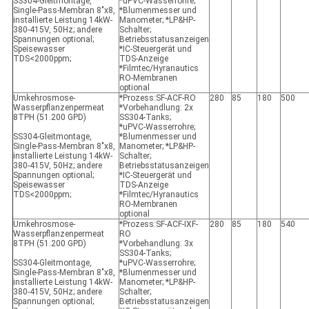
SS304-Gleitmontage,
*uPVC-Wasserrohre;
Single-Pass-Membran 8"x8,
*Blumenmesser und
installierte Leistung 14kW-
Manometer; *LP&HP-
380-415V, 50Hz; andere
Schalter;
Spannungen optional;
Betriebsstatusanzeigen
Speisewasser
*IC-Steuergerät und
TDS<2000ppm;
TDS-Anzeige
*Filmtec/Hyranautics
RO-Membranen
optional
Umkehrosmose-
*Prozess:SF-ACF-RO
280
85
180
500
Wasserpflanzenpermeat
*Vorbehandlung: 2x
8TPH (51.200 GPD)
SS304-Tanks;
*uPVC-Wasserrohre;
SS304-Gleitmontage,
*Blumenmesser und
Single-Pass-Membran 8"x8,
Manometer; *LP&HP-
installierte Leistung 14kW-
Schalter;
380-415V, 50Hz; andere
Betriebsstatusanzeigen
Spannungen optional;
*IC-Steuergerät und
Speisewasser
TDS-Anzeige
TDS<2000ppm;
*Filmtec/Hyranautics
RO-Membranen
optional
Umkehrosmose-
*Prozess:SF-ACF-IXF-
280
85
180
540
Wasserpflanzenpermeat
RO
8TPH (51.200 GPD)
*Vorbehandlung: 3x
SS304-Tanks;
SS304-Gleitmontage,
*uPVC-Wasserrohre;
Single-Pass-Membran 8"x8,
*Blumenmesser und
installierte Leistung 14kW-
Manometer; *LP&HP-
380-415V, 50Hz; andere
Schalter;
Spannungen optional;
Betriebsstatusanzeigen