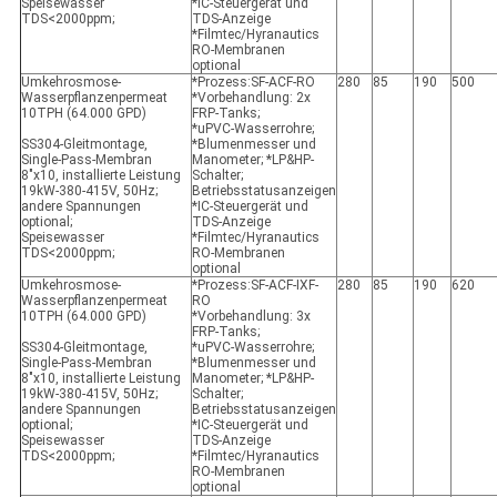
Speisewasser
*IC-Steuergerät und
TDS<2000ppm;
TDS-Anzeige
*Filmtec/Hyranautics
RO-Membranen
optional
Umkehrosmose-
*Prozess:SF-ACF-RO
280
85
190
500
Wasserpflanzenpermeat
*Vorbehandlung: 2x
10TPH (64.000 GPD)
FRP-Tanks;
*uPVC-Wasserrohre;
SS304-Gleitmontage,
*Blumenmesser und
Single-Pass-Membran
Manometer; *LP&HP-
8"x10, installierte Leistung
Schalter;
19kW-380-415V, 50Hz;
Betriebsstatusanzeigen
andere Spannungen
*IC-Steuergerät und
optional;
TDS-Anzeige
Speisewasser
*Filmtec/Hyranautics
TDS<2000ppm;
RO-Membranen
optional
Umkehrosmose-
*Prozess:SF-ACF-IXF-
280
85
190
620
Wasserpflanzenpermeat
RO
10TPH (64.000 GPD)
*Vorbehandlung: 3x
FRP-Tanks;
SS304-Gleitmontage,
*uPVC-Wasserrohre;
Single-Pass-Membran
*Blumenmesser und
8"x10, installierte Leistung
Manometer; *LP&HP-
19kW-380-415V, 50Hz;
Schalter;
andere Spannungen
Betriebsstatusanzeigen
optional;
*IC-Steuergerät und
Speisewasser
TDS-Anzeige
TDS<2000ppm;
*Filmtec/Hyranautics
RO-Membranen
optional