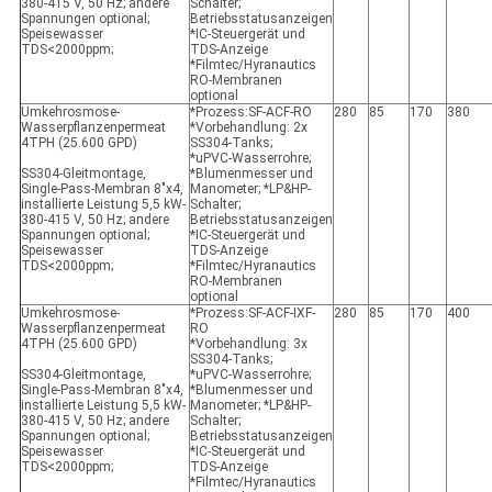
380-415 V, 50 Hz; andere
Schalter;
Spannungen optional;
Betriebsstatusanzeigen
Speisewasser
*IC-Steuergerät und
TDS<2000ppm;
TDS-Anzeige
*Filmtec/Hyranautics
RO-Membranen
optional
Umkehrosmose-
*Prozess:SF-ACF-RO
280
85
170
380
Wasserpflanzenpermeat
*Vorbehandlung: 2x
4TPH (25.600 GPD)
SS304-Tanks;
*uPVC-Wasserrohre;
SS304-Gleitmontage,
*Blumenmesser und
Single-Pass-Membran 8"x4,
Manometer; *LP&HP-
installierte Leistung 5,5 kW-
Schalter;
380-415 V, 50 Hz; andere
Betriebsstatusanzeigen
Spannungen optional;
*IC-Steuergerät und
Speisewasser
TDS-Anzeige
TDS<2000ppm;
*Filmtec/Hyranautics
RO-Membranen
optional
Umkehrosmose-
*Prozess:SF-ACF-IXF-
280
85
170
400
Wasserpflanzenpermeat
RO
4TPH (25.600 GPD)
*Vorbehandlung: 3x
SS304-Tanks;
SS304-Gleitmontage,
*uPVC-Wasserrohre;
Single-Pass-Membran 8"x4,
*Blumenmesser und
installierte Leistung 5,5 kW-
Manometer; *LP&HP-
380-415 V, 50 Hz; andere
Schalter;
Spannungen optional;
Betriebsstatusanzeigen
Speisewasser
*IC-Steuergerät und
TDS<2000ppm;
TDS-Anzeige
*Filmtec/Hyranautics