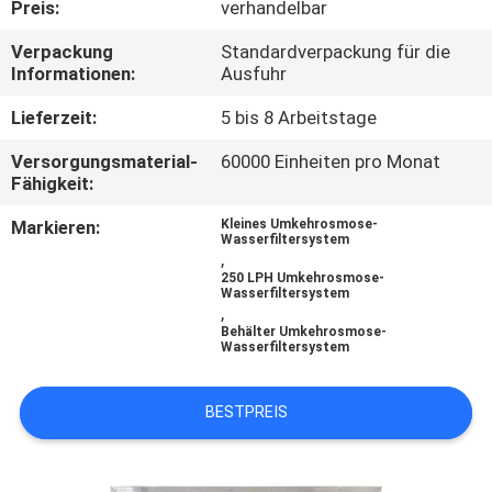
Preis:
verhandelbar
TRETEN
Verpackung
Standardverpackung für die
Informationen:
Ausfuhr
SIE
MIT
Lieferzeit:
5 bis 8 Arbeitstage
UNS
Versorgungsmaterial-
60000 Einheiten pro Monat
Fähigkeit:
IN
Markieren:
Kleines Umkehrosmose-
VERBINDUNG
Wasserfiltersystem
,
250 LPH Umkehrosmose-
Wasserfiltersystem
NACHRICHTEN
,
Behälter Umkehrosmose-
Wasserfiltersystem
FORDERN
SIE EIN
BESTPREIS
ZITAT