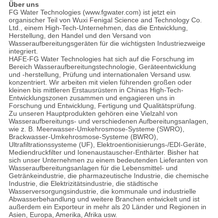
Über uns
FG Water Technologies (www.fgwater.com) ist jetzt ein
organischer Teil von Wuxi Fenigal Science and Technology Co.
Ltd., einem High-Tech-Unternehmen, das die Entwicklung,
Herstellung, den Handel und den Versand von
Wasseraufbereitungsgeräten für die wichtigsten Industriezweige
integriert.
HAFE-FG Water Technologies hat sich auf die Forschung im
Bereich Wasseraufbereitungstechnologie, Geräteentwicklung
und -herstellung, Prüfung und internationalen Versand usw.
konzentriert. Wir arbeiten mit vielen führenden großen oder
kleinen bis mittleren Erstausrüstern in Chinas High-Tech-
Entwicklungszonen zusammen und engagieren uns in
Forschung und Entwicklung, Fertigung und Qualitätsprüfung.
Zu unseren Hauptprodukten gehören eine Vielzahl von
Wasseraufbereitungs- und verschiedenen Aufbereitungsanlagen,
wie z. B. Meerwasser-Umkehrosmose-Systeme (SWRO),
Brackwasser-Umkehrosmose-Systeme (BWRO),
Ultrafiltrationssysteme (UF), Elektroentionisierungs-/EDI-Geräte,
Mediendruckfilter und Ionenaustauscher-Enthärter. Bisher hat
sich unser Unternehmen zu einem bedeutenden Lieferanten von
Wasseraufbereitungsanlagen für die Lebensmittel- und
Getränkeindustrie, die pharmazeutische Industrie, die chemische
Industrie, die Elektrizitätsindustrie, die städtische
Wasserversorgungsindustrie, die kommunale und industrielle
Abwasserbehandlung und weitere Branchen entwickelt und ist
außerdem ein Exporteur in mehr als 20 Länder und Regionen in
Asien, Europa, Amerika, Afrika usw.