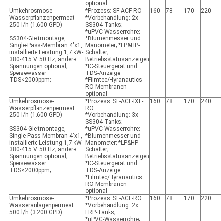
optional
Umkehrosmose-
*Prozess: SF-ACF-RO
160
78
170
220
Wasserpflanzenpermeat
*Vorbehandlung: 2x
250 l/h (1.600 GPD)
SS304-Tanks;
*uPVC-Wasserrohre;
SS304-Gleitmontage,
*Blumenmesser und
Single-Pass-Membran 4"x1,
Manometer; *LP&HP-
installierte Leistung 1,7 kW-
Schalter;
380-415 V, 50 Hz; andere
Betriebsstatusanzeigen
Spannungen optional;
*IC-Steuergerät und
Speisewasser
TDS-Anzeige
TDS<2000ppm;
*Filmtec/Hyranautics
RO-Membranen
optional
Umkehrosmose-
*Prozess: SF-ACF-IXF-
160
78
170
240
Wasserpflanzenpermeat
RO
250 l/h (1.600 GPD)
*Vorbehandlung: 3x
SS304-Tanks;
SS304-Gleitmontage,
*uPVC-Wasserrohre;
Single-Pass-Membran 4"x1,
*Blumenmesser und
installierte Leistung 1,7 kW-
Manometer; *LP&HP-
380-415 V, 50 Hz; andere
Schalter;
Spannungen optional;
Betriebsstatusanzeigen
Speisewasser
*IC-Steuergerät und
TDS<2000ppm;
TDS-Anzeige
*Filmtec/Hyranautics
RO-Membranen
optional
Umkehrosmose-
*Prozess: SF-ACF-RO
160
78
170
220
Wasseranlagenpermeat
*Vorbehandlung: 2x
500 l/h (3.200 GPD)
FRP-Tanks;
*uPVC-Wasserrohre;