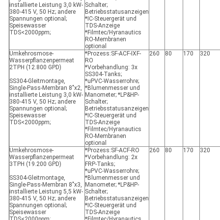
installierte Leistung 3,0 kW-
Schalter;
380-415 V, 50 Hz; andere
Betriebsstatusanzeigen
Spannungen optional;
*IC-Steuergerät und
Speisewasser
TDS-Anzeige
TDS<2000ppm;
*Filmtec/Hyranautics
RO-Membranen
optional
Umkehrosmose-
*Prozess:SF-ACF-IXF-
260
80
170
320
Wasserpflanzenpermeat
RO
2TPH (12.800 GPD)
*Vorbehandlung: 3x
SS304-Tanks;
SS304-Gleitmontage,
*uPVC-Wasserrohre;
Single-Pass-Membran 8"x2,
*Blumenmesser und
installierte Leistung 3,0 kW-
Manometer; *LP&HP-
380-415 V, 50 Hz; andere
Schalter;
Spannungen optional;
Betriebsstatusanzeigen
Speisewasser
*IC-Steuergerät und
TDS<2000ppm;
TDS-Anzeige
*Filmtec/Hyranautics
RO-Membranen
optional
Umkehrosmose-
*Prozess:SF-ACF-RO
260
80
170
320
Wasserpflanzenpermeat
*Vorbehandlung: 2x
3TPH (19.200 GPD)
FRP-Tanks;
*uPVC-Wasserrohre;
SS304-Gleitmontage,
*Blumenmesser und
Single-Pass-Membran 8"x3,
Manometer; *LP&HP-
installierte Leistung 5,5 kW-
Schalter;
380-415 V, 50 Hz; andere
Betriebsstatusanzeigen
Spannungen optional;
*IC-Steuergerät und
Speisewasser
TDS-Anzeige
TDS<2000ppm;
*Filmtec/Hyranautics