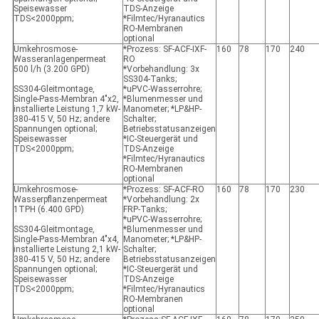
Speisewasser
TDS-Anzeige
TDS<2000ppm;
*Filmtec/Hyranautics
RO-Membranen
optional
Umkehrosmose-
*Prozess: SF-ACF-IXF-
160
78
170
240
Wasseranlagenpermeat
RO
500 l/h (3.200 GPD)
*Vorbehandlung: 3x
SS304-Tanks;
SS304-Gleitmontage,
*uPVC-Wasserrohre;
Single-Pass-Membran 4"x2,
*Blumenmesser und
installierte Leistung 1,7 kW-
Manometer; *LP&HP-
380-415 V, 50 Hz; andere
Schalter;
Spannungen optional;
Betriebsstatusanzeigen
Speisewasser
*IC-Steuergerät und
TDS<2000ppm;
TDS-Anzeige
*Filmtec/Hyranautics
RO-Membranen
optional
Umkehrosmose-
*Prozess: SF-ACF-RO
160
78
170
230
Wasserpflanzenpermeat
*Vorbehandlung: 2x
1TPH (6.400 GPD)
FRP-Tanks;
*uPVC-Wasserrohre;
SS304-Gleitmontage,
*Blumenmesser und
Single-Pass-Membran 4"x4,
Manometer; *LP&HP-
installierte Leistung 2,1 kW-
Schalter;
380-415 V, 50 Hz; andere
Betriebsstatusanzeigen
Spannungen optional;
*IC-Steuergerät und
Speisewasser
TDS-Anzeige
TDS<2000ppm;
*Filmtec/Hyranautics
RO-Membranen
optional