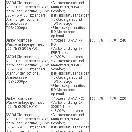
SS304-Gleitmontage,
*Blumenmesser und
Single-Pass-Membran 4"x2,
Manometer; *LP&HP-
installierte Leistung 1,7 kW-
Schalter;
380-415 V, 50 Hz; andere
Betriebsstatusanzeigen
Spannungen optional;
*IC-Steuergerät und
Speisewasser
TDS-Anzeige
TDS<2000ppm;
*Filmtec/Hyranautics
RO-Membranen
optional
Umkehrosmose-
*Prozess: SF-ACF-IXF-
160
78
170
240
Wasseranlagenpermeat
RO
500 l/h (3.200 GPD)
*Vorbehandlung: 3x
FRP-Tanks;
SS304-Gleitmontage,
*uPVC-Wasserrohre;
Single-Pass-Membran 4"x2,
*Blumenmesser und
installierte Leistung 1,7 kW-
Manometer; *LP&HP-
380-415 V, 50 Hz; andere
Schalter;
Spannungen optional;
Betriebsstatusanzeigen
Speisewasser
*IC-Steuergerät und
TDS<2000ppm;
TDS-Anzeige
*Filmtec/Hyranautics
RO-Membranen
optional
Umkehrosmose-
*Prozess: SF-ACF-RO
160
78
170
220
Wasseranlagenpermeat
*Vorbehandlung: 2x
500 l/h (3.200 GPD)
SS304-Tanks;
*uPVC-Wasserrohre;
SS304-Gleitmontage,
*Blumenmesser und
Single-Pass-Membran 4"x2,
Manometer; *LP&HP-
installierte Leistung 1,7 kW-
Schalter;
380-415 V, 50 Hz; andere
Betriebsstatusanzeigen
Spannungen optional;
*IC-Steuergerät und