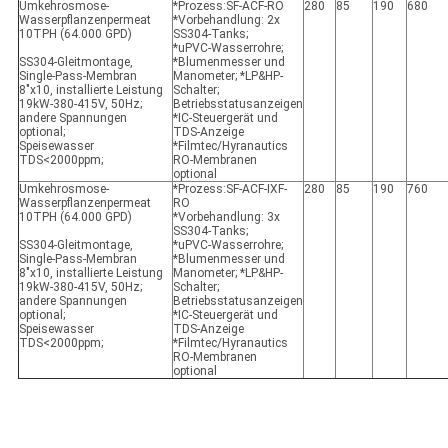
Umkehrosmose-
*Prozess:SF-ACF-RO
280
85
190
680
Wasserpflanzenpermeat
*Vorbehandlung: 2x
10TPH (64.000 GPD)
SS304-Tanks;
*uPVC-Wasserrohre;
SS304-Gleitmontage,
*Blumenmesser und
Single-Pass-Membran
Manometer; *LP&HP-
8"x10, installierte Leistung
Schalter;
19kW-380-415V, 50Hz;
Betriebsstatusanzeigen
andere Spannungen
*IC-Steuergerät und
optional;
TDS-Anzeige
Speisewasser
*Filmtec/Hyranautics
TDS<2000ppm;
RO-Membranen
optional
Umkehrosmose-
*Prozess:SF-ACF-IXF-
280
85
190
760
Wasserpflanzenpermeat
RO
10TPH (64.000 GPD)
*Vorbehandlung: 3x
SS304-Tanks;
SS304-Gleitmontage,
*uPVC-Wasserrohre;
Single-Pass-Membran
*Blumenmesser und
8"x10, installierte Leistung
Manometer; *LP&HP-
19kW-380-415V, 50Hz;
Schalter;
andere Spannungen
Betriebsstatusanzeigen
optional;
*IC-Steuergerät und
Speisewasser
TDS-Anzeige
TDS<2000ppm;
*Filmtec/Hyranautics
RO-Membranen
optional