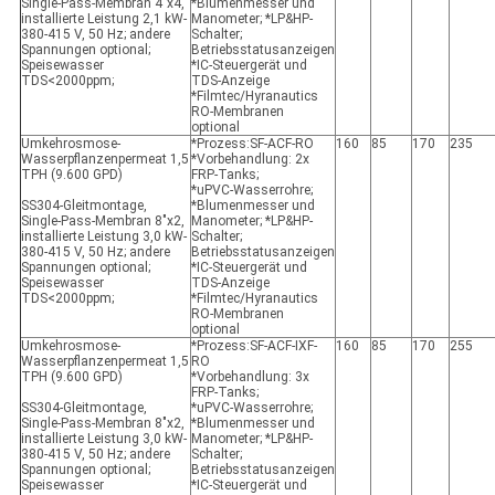
Single-Pass-Membran 4"x4,
*Blumenmesser und
installierte Leistung 2,1 kW-
Manometer; *LP&HP-
380-415 V, 50 Hz; andere
Schalter;
Spannungen optional;
Betriebsstatusanzeigen
Speisewasser
*IC-Steuergerät und
TDS<2000ppm;
TDS-Anzeige
*Filmtec/Hyranautics
RO-Membranen
optional
Umkehrosmose-
*Prozess:SF-ACF-RO
160
85
170
235
Wasserpflanzenpermeat 1,5
*Vorbehandlung: 2x
TPH (9.600 GPD)
FRP-Tanks;
*uPVC-Wasserrohre;
SS304-Gleitmontage,
*Blumenmesser und
Single-Pass-Membran 8"x2,
Manometer; *LP&HP-
installierte Leistung 3,0 kW-
Schalter;
380-415 V, 50 Hz; andere
Betriebsstatusanzeigen
Spannungen optional;
*IC-Steuergerät und
Speisewasser
TDS-Anzeige
TDS<2000ppm;
*Filmtec/Hyranautics
RO-Membranen
optional
Umkehrosmose-
*Prozess:SF-ACF-IXF-
160
85
170
255
Wasserpflanzenpermeat 1,5
RO
TPH (9.600 GPD)
*Vorbehandlung: 3x
FRP-Tanks;
SS304-Gleitmontage,
*uPVC-Wasserrohre;
Single-Pass-Membran 8"x2,
*Blumenmesser und
installierte Leistung 3,0 kW-
Manometer; *LP&HP-
380-415 V, 50 Hz; andere
Schalter;
Spannungen optional;
Betriebsstatusanzeigen
Speisewasser
*IC-Steuergerät und