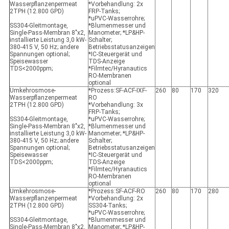
Wasserpflanzenpermeat
*Vorbehandlung: 2x
2TPH (12.800 GPD)
FRP-Tanks;
*uPVC-Wasserrohre;
SS304-Gleitmontage,
*Blumenmesser und
Single-Pass-Membran 8"x2,
Manometer; *LP&HP-
installierte Leistung 3,0 kW-
Schalter;
380-415 V, 50 Hz; andere
Betriebsstatusanzeigen
Spannungen optional;
*IC-Steuergerät und
Speisewasser
TDS-Anzeige
TDS<2000ppm;
*Filmtec/Hyranautics
RO-Membranen
optional
Umkehrosmose-
*Prozess:SF-ACF-IXF-
260
80
170
320
Wasserpflanzenpermeat
RO
2TPH (12.800 GPD)
*Vorbehandlung: 3x
FRP-Tanks;
SS304-Gleitmontage,
*uPVC-Wasserrohre;
Single-Pass-Membran 8"x2,
*Blumenmesser und
installierte Leistung 3,0 kW-
Manometer; *LP&HP-
380-415 V, 50 Hz; andere
Schalter;
Spannungen optional;
Betriebsstatusanzeigen
Speisewasser
*IC-Steuergerät und
TDS<2000ppm;
TDS-Anzeige
*Filmtec/Hyranautics
RO-Membranen
optional
Umkehrosmose-
*Prozess:SF-ACF-RO
260
80
170
280
Wasserpflanzenpermeat
*Vorbehandlung: 2x
2TPH (12.800 GPD)
SS304-Tanks;
*uPVC-Wasserrohre;
SS304-Gleitmontage,
*Blumenmesser und
Single-Pass-Membran 8"x2,
Manometer; *LP&HP-