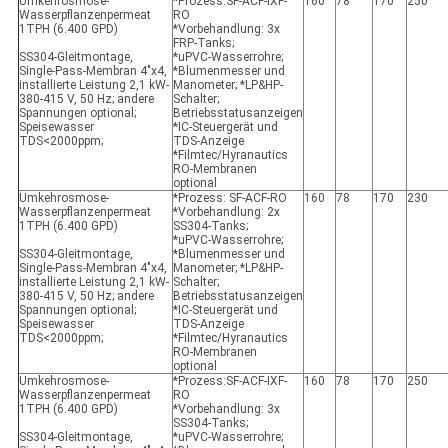
Umkehrosmose-
*Prozess:SF-ACF-IXF-
160
78
170
250
Wasserpflanzenpermeat
RO
1TPH (6.400 GPD)
*Vorbehandlung: 3x
FRP-Tanks;
SS304-Gleitmontage,
*uPVC-Wasserrohre;
Single-Pass-Membran 4"x4,
*Blumenmesser und
installierte Leistung 2,1 kW-
Manometer; *LP&HP-
380-415 V, 50 Hz; andere
Schalter;
Spannungen optional;
Betriebsstatusanzeigen
Speisewasser
*IC-Steuergerät und
TDS<2000ppm;
TDS-Anzeige
*Filmtec/Hyranautics
RO-Membranen
optional
Umkehrosmose-
*Prozess: SF-ACF-RO
160
78
170
230
Wasserpflanzenpermeat
*Vorbehandlung: 2x
1TPH (6.400 GPD)
SS304-Tanks;
*uPVC-Wasserrohre;
SS304-Gleitmontage,
*Blumenmesser und
Single-Pass-Membran 4"x4,
Manometer; *LP&HP-
installierte Leistung 2,1 kW-
Schalter;
380-415 V, 50 Hz; andere
Betriebsstatusanzeigen
Spannungen optional;
*IC-Steuergerät und
Speisewasser
TDS-Anzeige
TDS<2000ppm;
*Filmtec/Hyranautics
RO-Membranen
optional
Umkehrosmose-
*Prozess:SF-ACF-IXF-
160
78
170
250
Wasserpflanzenpermeat
RO
1TPH (6.400 GPD)
*Vorbehandlung: 3x
SS304-Tanks;
SS304-Gleitmontage,
*uPVC-Wasserrohre;