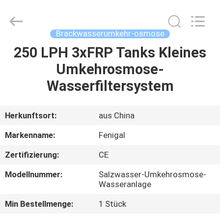
Science
&
Technology
Co.,
Ltd..
Brackwasserumkehr-osmose
All
Rights
Reserved.
250 LPH 3xFRP Tanks Kleines
HAUS
Umkehrosmose-
PRODUKTE
Wasserfiltersystem
ÜBER
Herkunftsort:
aus China
UNS
Markenname:
Fenigal
Zertifizierung:
CE
FABRIK-
Modellnummer:
Salzwasser-Umkehrosmose-
AUSFLUG
Wasseranlage
Min Bestellmenge:
1 Stück
QUALITÄTSKONTROLLE