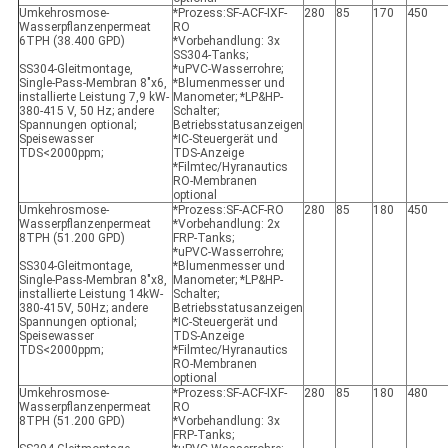
Umkehrosmose-
*Prozess:SF-ACF-IXF-
280
85
170
450
Wasserpflanzenpermeat
RO
6TPH (38.400 GPD)
*Vorbehandlung: 3x
SS304-Tanks;
SS304-Gleitmontage,
*uPVC-Wasserrohre;
Single-Pass-Membran 8"x6,
*Blumenmesser und
installierte Leistung 7,9 kW-
Manometer; *LP&HP-
380-415 V, 50 Hz; andere
Schalter;
Spannungen optional;
Betriebsstatusanzeigen
Speisewasser
*IC-Steuergerät und
TDS<2000ppm;
TDS-Anzeige
*Filmtec/Hyranautics
RO-Membranen
optional
Umkehrosmose-
*Prozess:SF-ACF-RO
280
85
180
450
Wasserpflanzenpermeat
*Vorbehandlung: 2x
8TPH (51.200 GPD)
FRP-Tanks;
*uPVC-Wasserrohre;
SS304-Gleitmontage,
*Blumenmesser und
Single-Pass-Membran 8"x8,
Manometer; *LP&HP-
installierte Leistung 14kW-
Schalter;
380-415V, 50Hz; andere
Betriebsstatusanzeigen
Spannungen optional;
*IC-Steuergerät und
Speisewasser
TDS-Anzeige
TDS<2000ppm;
*Filmtec/Hyranautics
RO-Membranen
optional
Umkehrosmose-
*Prozess:SF-ACF-IXF-
280
85
180
480
Wasserpflanzenpermeat
RO
8TPH (51.200 GPD)
*Vorbehandlung: 3x
FRP-Tanks;