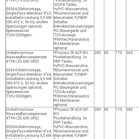
3TPH (19.200 GPD)
*Vorbehandlung: 3x
SS304-Tanks;
SS304-Gleitmontage,
*uPVC-Wasserrohre;
Single-Pass-Membran 8"x3,
*Blumenmesser und
installierte Leistung 5,5 kW-
Manometer; *LP&HP-
380-415 V, 50 Hz; andere
Schalter;
Spannungen optional;
Betriebsstatusanzeigen
Speisewasser
*IC-Steuergerät und
TDS<2000ppm;
TDS-Anzeige
*Filmtec/Hyranautics
RO-Membranen
optional
Umkehrosmose-
*Prozess:SF-ACF-RO
280
85
170
360
Wasserpflanzenpermeat
*Vorbehandlung: 2x
4TPH (25.600 GPD)
FRP-Tanks;
*uPVC-Wasserrohre;
SS304-Gleitmontage,
*Blumenmesser und
Single-Pass-Membran 8"x4,
Manometer; *LP&HP-
installierte Leistung 5,5 kW-
Schalter;
380-415 V, 50 Hz; andere
Betriebsstatusanzeigen
Spannungen optional;
*IC-Steuergerät und
Speisewasser
TDS-Anzeige
TDS<2000ppm;
*Filmtec/Hyranautics
RO-Membranen
optional
Umkehrosmose-
*Prozess:SF-ACF-IXF-
280
85
170
380
Wasserpflanzenpermeat
RO
4TPH (25.600 GPD)
*Vorbehandlung: 3x
FRP-Tanks;
SS304-Gleitmontage,
*uPVC-Wasserrohre;
Single-Pass-Membran 8"x4,
*Blumenmesser und
installierte Leistung 5,5 kW-
Manometer; *LP&HP-