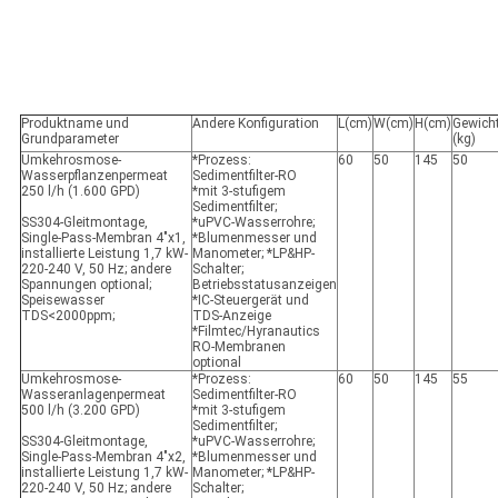
Produktname und
Andere Konfiguration
L(cm)
W
(cm)
H
(cm)
Gewich
Grundparameter
(kg)
Umkehrosmose-
*Prozess:
60
50
145
50
Wasserpflanzenpermeat
Sedimentfilter-RO
250 l/h (1.600 GPD)
*mit 3-stufigem
Sedimentfilter;
SS304-Gleitmontage,
*uPVC-Wasserrohre;
Single-Pass-Membran 4"x1,
*Blumenmesser und
installierte Leistung 1,7 kW-
Manometer; *LP&HP-
220-240 V, 50 Hz; andere
Schalter;
Spannungen optional;
Betriebsstatusanzeigen
Speisewasser
*IC-Steuergerät und
TDS<2000ppm;
TDS-Anzeige
*Filmtec/Hyranautics
RO-Membranen
optional
Umkehrosmose-
*Prozess:
60
50
145
55
Wasseranlagenpermeat
Sedimentfilter-RO
500 l/h (3.200 GPD)
*mit 3-stufigem
Sedimentfilter;
SS304-Gleitmontage,
*uPVC-Wasserrohre;
Single-Pass-Membran 4"x2,
*Blumenmesser und
installierte Leistung 1,7 kW-
Manometer; *LP&HP-
220-240 V, 50 Hz; andere
Schalter;