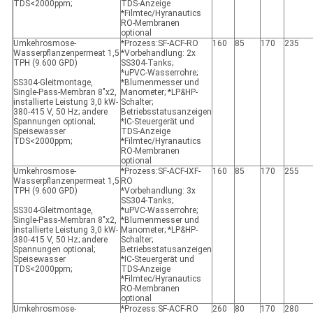
TDS<2000ppm;
TDS-Anzeige
*Filmtec/Hyranautics
RO-Membranen
optional
Umkehrosmose-
*Prozess:SF-ACF-RO
160
85
170
235
Wasserpflanzenpermeat 1,5
*Vorbehandlung: 2x
TPH (9.600 GPD)
SS304-Tanks;
*uPVC-Wasserrohre;
SS304-Gleitmontage,
*Blumenmesser und
Single-Pass-Membran 8"x2,
Manometer; *LP&HP-
installierte Leistung 3,0 kW-
Schalter;
380-415 V, 50 Hz; andere
Betriebsstatusanzeigen
Spannungen optional;
*IC-Steuergerät und
Speisewasser
TDS-Anzeige
TDS<2000ppm;
*Filmtec/Hyranautics
RO-Membranen
optional
Umkehrosmose-
*Prozess:SF-ACF-IXF-
160
85
170
255
Wasserpflanzenpermeat 1,5
RO
TPH (9.600 GPD)
*Vorbehandlung: 3x
SS304-Tanks;
SS304-Gleitmontage,
*uPVC-Wasserrohre;
Single-Pass-Membran 8"x2,
*Blumenmesser und
installierte Leistung 3,0 kW-
Manometer; *LP&HP-
380-415 V, 50 Hz; andere
Schalter;
Spannungen optional;
Betriebsstatusanzeigen
Speisewasser
*IC-Steuergerät und
TDS<2000ppm;
TDS-Anzeige
*Filmtec/Hyranautics
RO-Membranen
optional
Umkehrosmose-
*Prozess:SF-ACF-RO
260
80
170
280