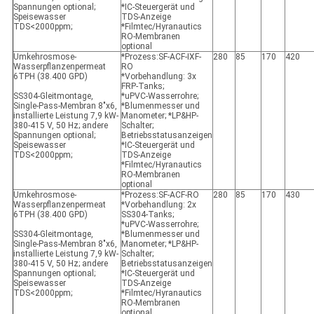
Spannungen optional;
*IC-Steuergerät und
Speisewasser
TDS-Anzeige
TDS<2000ppm;
*Filmtec/Hyranautics
RO-Membranen
optional
Umkehrosmose-
*Prozess:SF-ACF-IXF-
280
85
170
420
Wasserpflanzenpermeat
RO
6TPH (38.400 GPD)
*Vorbehandlung: 3x
FRP-Tanks;
SS304-Gleitmontage,
*uPVC-Wasserrohre;
Single-Pass-Membran 8"x6,
*Blumenmesser und
installierte Leistung 7,9 kW-
Manometer; *LP&HP-
380-415 V, 50 Hz; andere
Schalter;
Spannungen optional;
Betriebsstatusanzeigen
Speisewasser
*IC-Steuergerät und
TDS<2000ppm;
TDS-Anzeige
*Filmtec/Hyranautics
RO-Membranen
optional
Umkehrosmose-
*Prozess:SF-ACF-RO
280
85
170
430
Wasserpflanzenpermeat
*Vorbehandlung: 2x
6TPH (38.400 GPD)
SS304-Tanks;
*uPVC-Wasserrohre;
SS304-Gleitmontage,
*Blumenmesser und
Single-Pass-Membran 8"x6,
Manometer; *LP&HP-
installierte Leistung 7,9 kW-
Schalter;
380-415 V, 50 Hz; andere
Betriebsstatusanzeigen
Spannungen optional;
*IC-Steuergerät und
Speisewasser
TDS-Anzeige
TDS<2000ppm;
*Filmtec/Hyranautics
RO-Membranen
optional