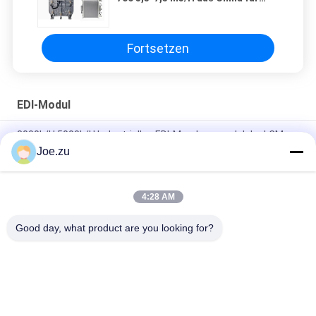
grünen Wasserstoff
Fortsetzen
EDI-Modul
3000L/H 5000L/H Industrielles EDI-Membranmodul der LCM-
Serie
Joe.zu
Ionpure CEDI LX-Z IP-LXM45Z-5 Für Elektronik-, Lebensmittel-
und Getränkeindustrie
4:28 AM
20L/H-300L/H LC-Reinlabor MINI EDI-Modul
Good day, what product are you looking for?
Beliebte Kategorien
Alle
Behältergestützte 
Umkehrosmosewasseraufbereitungssystem
Umkehrosmoseanlage