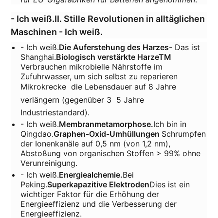
- Ich weiß.
II. Stille Revolutionen in alltäglichen
Maschinen
- Ich weiß.
- Ich weiß.
Die Auferstehung des Harzes
- Das ist
Shanghai.
Biologisch verstärkte HarzeTM
Verbrauchen mikrobielle Nährstoffe im
Zufuhrwasser, um sich selbst zu reparieren
Mikrokrecke  die Lebensdauer auf 8 Jahre
verlängern (gegenüber 3  5 Jahre
Industriestandard).
- Ich weiß.
Membranmetamorphose.
Ich bin in
Qingdao.
Graphen-Oxid-Umhüllungen
Schrumpfen
der Ionenkanäle auf 0,5 nm (von 1,2 nm),
Abstoßung von organischen Stoffen > 99% ohne
Verunreinigung.
- Ich weiß.
Energiealchemie.
Bei
Peking.
Superkapazitive Elektroden
Dies ist ein
wichtiger Faktor für die Erhöhung der
Energieeffizienz und die Verbesserung der
Energieeffizienz.