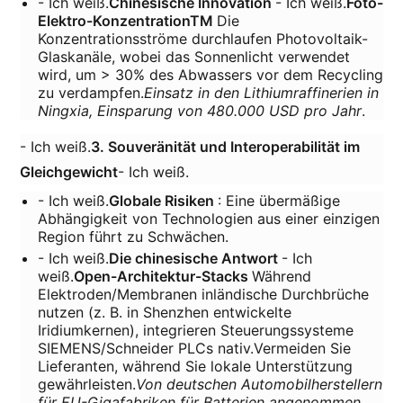
- Ich weiß.
Chinesische Innovation
- Ich weiß.
Foto-
Elektro-KonzentrationTM
Die
Konzentrationsströme durchlaufen Photovoltaik-
Glaskanäle, wobei das Sonnenlicht verwendet
wird, um > 30% des Abwassers vor dem Recycling
zu verdampfen.
Einsatz in den Lithiumraffinerien in
Ningxia, Einsparung von 480.000 USD pro Jahr
.
- Ich weiß.
3. Souveränität und Interoperabilität im
Gleichgewicht
- Ich weiß.
- Ich weiß.
Globale Risiken
: Eine übermäßige
Abhängigkeit von Technologien aus einer einzigen
Region führt zu Schwächen.
- Ich weiß.
Die chinesische Antwort
- Ich
weiß.
Open-Architektur-Stacks
Während
Elektroden/Membranen inländische Durchbrüche
nutzen (z. B. in Shenzhen entwickelte
Iridiumkernen), integrieren Steuerungssysteme
SIEMENS/Schneider PLCs nativ.Vermeiden Sie
Lieferanten, während Sie lokale Unterstützung
gewährleisten.
Von deutschen Automobilherstellern
für EU-Gigafabriken für Batterien angenommen
.