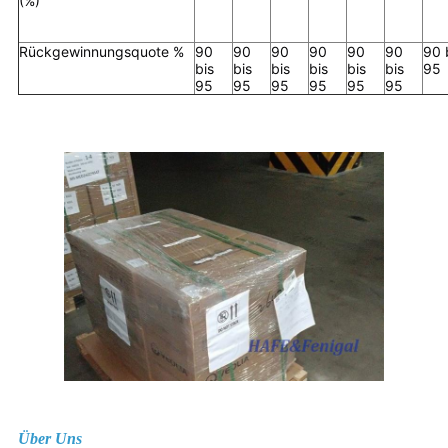
(%)
Rückgewinnungsquote %
90
90
90
90
90
90
90 
bis
bis
bis
bis
bis
bis
95
95
95
95
95
95
95
Über Uns