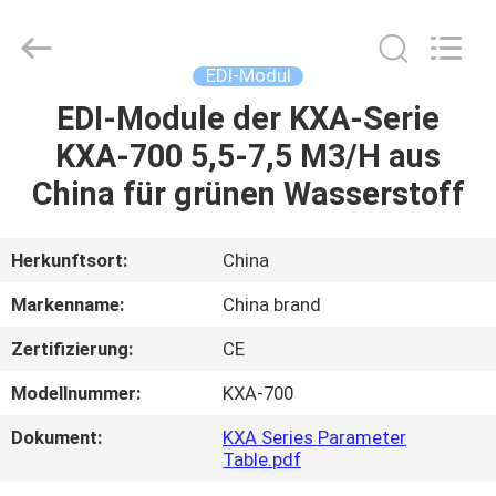
Science
&
Technology
Co.,
Ltd..
EDI-Modul
All
Rights
Reserved.
EDI-Module der KXA-Serie
HAUS
KXA-700 5,5-7,5 M3/H aus
PRODUKTE
China für grünen Wasserstoff
ÜBER
Herkunftsort:
China
UNS
Markenname:
China brand
Zertifizierung:
CE
FABRIK-
Modellnummer:
KXA-700
AUSFLUG
Dokument:
KXA Series Parameter
Table.pdf
QUALITÄTSKONTROLLE