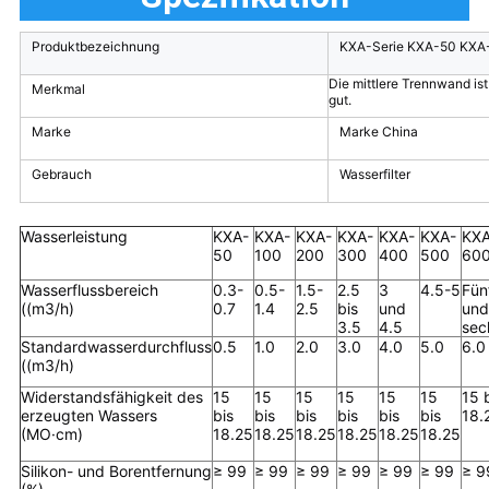
Produktbezeichnung
KXA-Serie KXA-50 KXA
Die mittlere Trennwand ist 
Merkmal
gut.
Marke
Marke China
Gebrauch
Wasserfilter
Wasserleistung
KXA-
KXA-
KXA-
KXA-
KXA-
KXA-
KXA
50
100
200
300
400
500
60
Wasserflussbereich
0.3-
0.5-
1.5-
2.5
3
4.5-5
Fün
((m3/h)
0.7
1.4
2.5
bis
und
und
3.5
4.5
sec
Standardwasserdurchfluss
0.5
1.0
2.0
3.0
4.0
5.0
6.0
((m3/h)
Widerstandsfähigkeit des
15
15
15
15
15
15
15 
erzeugten Wassers
bis
bis
bis
bis
bis
bis
18.
(MO·cm)
18.25
18.25
18.25
18.25
18.25
18.25
Silikon- und Borentfernung
≥ 99
≥ 99
≥ 99
≥ 99
≥ 99
≥ 99
≥ 9