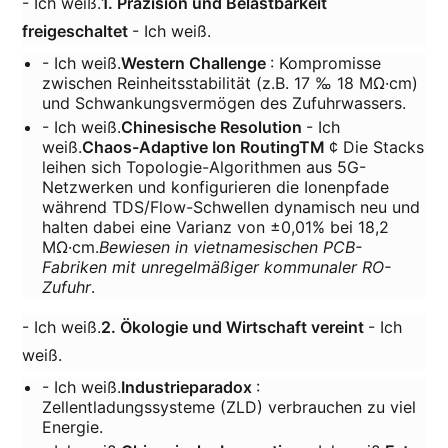
- Ich weiß.
1. Präzision und Belastbarkeit
freigeschaltet
- Ich weiß.
- Ich weiß.
Western Challenge
: Kompromisse
zwischen Reinheitsstabilität (z.B. 17 ‰ 18 MΩ·cm)
und Schwankungsvermögen des Zufuhrwassers.
- Ich weiß.
Chinesische Resolution
- Ich
weiß.
Chaos-Adaptive Ion RoutingTM
¢ Die Stacks
leihen sich Topologie-Algorithmen aus 5G-
Netzwerken und konfigurieren die Ionenpfade
während TDS/Flow-Schwellen dynamisch neu und
halten dabei eine Varianz von ±0,01% bei 18,2
MΩ·cm.
Bewiesen in vietnamesischen PCB-
Fabriken mit unregelmäßiger kommunaler RO-
Zufuhr
.
- Ich weiß.
2. Ökologie und Wirtschaft vereint
- Ich
weiß.
- Ich weiß.
Industrieparadox
:
Zellentladungssysteme (ZLD) verbrauchen zu viel
Energie.