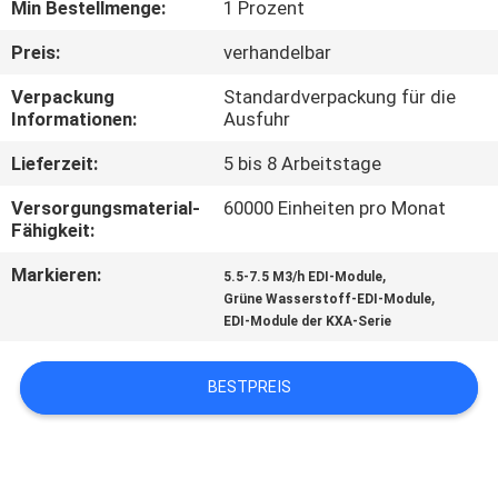
Min Bestellmenge:
1 Prozent
TRETEN
Preis:
verhandelbar
SIE
Verpackung
Standardverpackung für die
MIT
Informationen:
Ausfuhr
UNS
Lieferzeit:
5 bis 8 Arbeitstage
IN
Versorgungsmaterial-
60000 Einheiten pro Monat
Fähigkeit:
VERBINDUNG
Markieren:
,
5.5-7.5 M3/h EDI-Module
,
Grüne Wasserstoff-EDI-Module
NACHRICHTEN
EDI-Module der KXA-Serie
FORDERN
BESTPREIS
SIE EIN
ZITAT