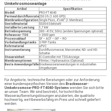
Umkehrosmoseanlage
Artikel
Spezifikation
Modell
PRO-FT4040
Permeatdurchflussrate
250 l/h (1.600 GPD)
Membrankonfiguration
Single Pass, 4"x40" (1 Membran)
Gestellmaterial
SS304 Edelstahl
Installierte Leistung
1,7 kW
Betriebsspannung
380–415V, 50Hz (andere Spannungen optional)
Rohwasser-TDS
< 2000 ppm
Prozessablauf
SF – ACF – IXF – RO
Vorbehandlungstanks
3 FRP-Tanks
Rohrmaterial
uPVC
Instrumentierung
Durchflussmesser, Manometer, ND- und HD-
Schalter
Steuereinheit
IC-Controller mit TDS-Anzeige
Membranoptionen
Filmtec / Hydranautics (Optional)
Beste Anwendungsfälle
Brackwasseranwendungen in industriellen
Umgebungen
Für Angebote, technische Beratungen oder zur Anforderung
einer kundenspezifischen Version des
Brackwasser-
Umkehrosmose-PRO-FT4040-Systems
wenden Sie sich bitte
an unser Team. Wir sind bestrebt, fortschrittliche
Wasseraufbereitungslösungen anzubieten, die qualitativ
hochwertig, wettbewerbsfähig im Preis und schnell geliefert
werden.