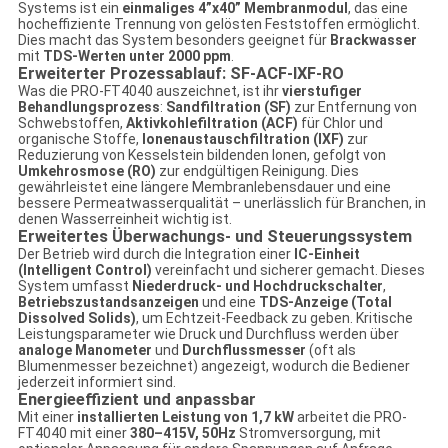
Systems ist ein
einmaliges 4”x40” Membranmodul
, das eine
hocheffiziente Trennung von gelösten Feststoffen ermöglicht.
Dies macht das System besonders geeignet für
Brackwasser
mit
TDS-Werten unter 2000 ppm
.
Erweiterter Prozessablauf: SF-ACF-IXF-RO
Was die PRO-FT4040 auszeichnet, ist ihr
vierstufiger
Behandlungsprozess
:
Sandfiltration (SF)
zur Entfernung von
Schwebstoffen,
Aktivkohlefiltration (ACF)
für Chlor und
organische Stoffe,
Ionenaustauschfiltration (IXF)
zur
Reduzierung von Kesselstein bildenden Ionen, gefolgt von
Umkehrosmose (RO)
zur endgültigen Reinigung. Dies
gewährleistet eine längere Membranlebensdauer und eine
bessere Permeatwasserqualität – unerlässlich für Branchen, in
denen Wasserreinheit wichtig ist.
Erweitertes Überwachungs- und Steuerungssystem
Der Betrieb wird durch die Integration einer
IC-Einheit
(Intelligent Control)
vereinfacht und sicherer gemacht. Dieses
System umfasst
Niederdruck- und Hochdruckschalter
,
Betriebszustandsanzeigen
und eine
TDS-Anzeige (Total
Dissolved Solids)
, um Echtzeit-Feedback zu geben. Kritische
Leistungsparameter wie Druck und Durchfluss werden über
analoge Manometer
und
Durchflussmesser
(oft als
Blumenmesser bezeichnet) angezeigt, wodurch die Bediener
jederzeit informiert sind.
Energieeffizient und anpassbar
Mit einer
installierten Leistung von 1,7 kW
arbeitet die PRO-
FT4040 mit einer
380–415V, 50Hz
Stromversorgung, mit