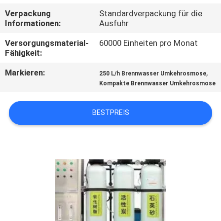
Verpackung
Standardverpackung für die
TRETEN
Informationen:
Ausfuhr
SIE
Versorgungsmaterial-
60000 Einheiten pro Monat
MIT
Fähigkeit:
UNS
Markieren:
,
250 L/h Brennwasser Umkehrosmose
Kompakte Brennwasser Umkehrosmose
IN
VERBINDUNG
BESTPREIS
NACHRICHTEN
FORDERN
SIE EIN
ZITAT