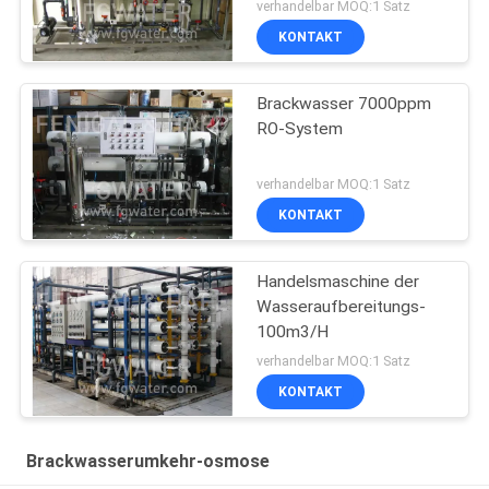
verhandelbar MOQ:1 Satz
KONTAKT
Brackwasser 7000ppm
RO-System
verhandelbar MOQ:1 Satz
KONTAKT
Handelsmaschine der
Wasseraufbereitungs-
100m3/H
verhandelbar MOQ:1 Satz
KONTAKT
Brackwasserumkehr-osmose