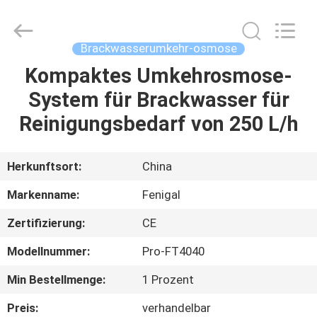
Science
&
Technology
Co.,
Ltd..
Brackwasserumkehr-osmose
All
Rights
Reserved.
Kompaktes Umkehrosmose-
HAUS
System für Brackwasser für
PRODUKTE
Reinigungsbedarf von 250 L/h
ÜBER
Herkunftsort:
China
UNS
Markenname:
Fenigal
Zertifizierung:
CE
FABRIK-
Modellnummer:
Pro-FT4040
AUSFLUG
Min Bestellmenge:
1 Prozent
QUALITÄTSKONTROLLE
Preis:
verhandelbar