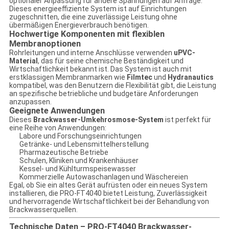
optionaler Anpassung für andere Spannungen auf Anfrage.
Dieses energieeffiziente System ist auf Einrichtungen
zugeschnitten, die eine zuverlässige Leistung ohne
übermäßigen Energieverbrauch benötigen.
Hochwertige Komponenten mit flexiblen
Membranoptionen
Rohrleitungen und interne Anschlüsse verwenden
uPVC-
Material
, das für seine chemische Beständigkeit und
Wirtschaftlichkeit bekannt ist. Das System ist auch mit
erstklassigen Membranmarken wie
Filmtec
und
Hydranautics
kompatibel, was den Benutzern die Flexibilität gibt, die Leistung
an spezifische betriebliche und budgetäre Anforderungen
anzupassen.
Geeignete Anwendungen
Dieses
Brackwasser-Umkehrosmose-System
ist perfekt für
eine Reihe von Anwendungen:
Labore und Forschungseinrichtungen
Getränke- und Lebensmittelherstellung
Pharmazeutische Betriebe
Schulen, Kliniken und Krankenhäuser
Kessel- und Kühlturmspeisewasser
Kommerzielle Autowaschanlagen und Wäschereien
Egal, ob Sie ein altes Gerät aufrüsten oder ein neues System
installieren, die PRO-FT4040 bietet Leistung, Zuverlässigkeit
und hervorragende Wirtschaftlichkeit bei der Behandlung von
Brackwasserquellen.
Technische Daten – PRO-FT4040 Brackwasser-