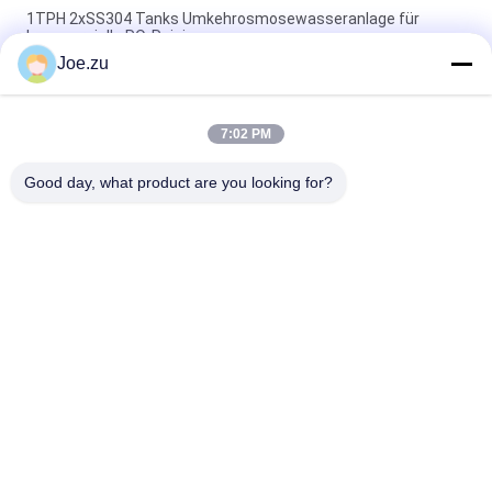
1TPH 2xSS304 Tanks Umkehrosmosewasseranlage für
kommerzielle RO-Reinigung
Joe.zu
500L/H 3xSS304 Tanks Brackwasser
Umkehrosmosewasseranlage
7:02 PM
1.5TPH 3xFRP Tanks 160*85*170cm
Umkehrosmosewasseranlage für Industrie
Good day, what product are you looking for?
Beliebte Kategorien
Alle
Behältergestützte 
Umkehrosmosewasseraufbereitungssystem
Umkehrosmoseanlage
Suez EDI-Stacks
DOW UF Membranen
EDI-Modul
Ultrafiltrationsmembranen
Reinstwasser-
Ultrafiltrations-