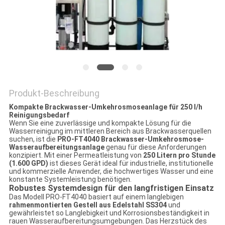
SITEMAP
PRIVACY
POLICY
Produkt-Beschreibung
Kompakte Brackwasser-Umkehrosmoseanlage für 250 l/h
Reinigungsbedarf
Wenn Sie eine zuverlässige und kompakte Lösung für die
Wasserreinigung im mittleren Bereich aus Brackwasserquellen
suchen, ist die
PRO-FT4040 Brackwasser-Umkehrosmose-
Wasseraufbereitungsanlage
genau für diese Anforderungen
konzipiert. Mit einer Permeatleistung von
250 Litern pro Stunde
(1.600 GPD)
ist dieses Gerät ideal für industrielle, institutionelle
und kommerzielle Anwender, die hochwertiges Wasser und eine
konstante Systemleistung benötigen.
Robustes Systemdesign für den langfristigen Einsatz
Das Modell PRO-FT4040 basiert auf einem langlebigen
rahmenmontierten Gestell aus Edelstahl SS304
und
gewährleistet so Langlebigkeit und Korrosionsbeständigkeit in
rauen Wasseraufbereitungsumgebungen. Das Herzstück des