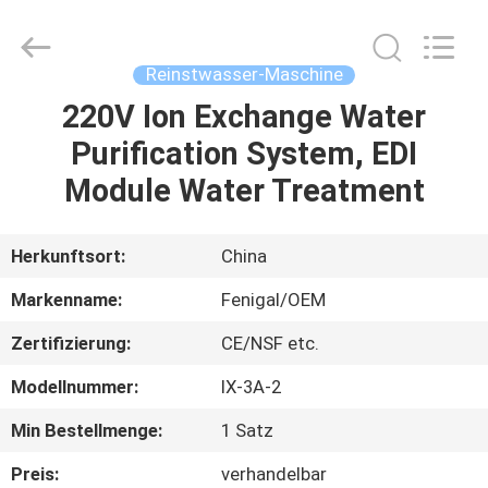
Science
&
Technology
Co.,
Ltd..
Reinstwasser-Maschine
All
Rights
Reserved.
220V Ion Exchange Water
HAUS
Purification System, EDI
PRODUKTE
Module Water Treatment
ÜBER
Herkunftsort:
China
UNS
Markenname:
Fenigal/OEM
Zertifizierung:
CE/NSF etc.
FABRIK-
Modellnummer:
IX-3A-2
AUSFLUG
Min Bestellmenge:
1 Satz
QUALITÄTSKONTROLLE
Preis:
verhandelbar