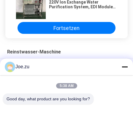
220V Ion Exchange Water
Purification System, EDI Module
Water Treatment
Fortsetzen
Reinstwasser-Maschine
2000L/h Ultrareine Wassermaschine zur Entsalzung
Joe.zu
EDI-Reinigungssystem für die pharmazeutische Industrie
5:38 AM
Industriewasserfiltermaschine 1500l/h Umkehrosmose mit
EDI-Maschine
Good day, what product are you looking for?
Beliebte Kategorien
Alle
Behältergestützte 
Umkehrosmosewasseraufbereitungssystem