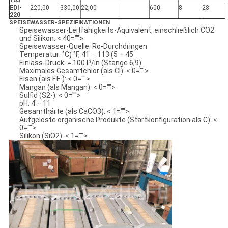
165
EDI-
220,00
330,00
22,00
600
8
28
220
SPEISEWASSER-SPEZIFIKATIONEN
Speisewasser-Leitfähigkeits-Äquivalent, einschließlich CO2
und Silikon: < 40="">
Speisewasser-Quelle: Ro-Durchdringen
Temperatur: °C) °F, 41 – 113 (5 – 45
Einlass-Druck: = 100 P/in (Stange 6,9)
Maximales Gesamtchlor (als Cl): < 0="">
Eisen (als F.E.): < 0="">
Mangan (als Mangan): < 0="">
Sulfid (S2-): < 0="">
pH: 4 – 11
Gesamthärte (als CaCO3): < 1="">
Aufgelöste organische Produkte (Startkonfiguration als C): <
0="">
Silikon (SiO2): < 1="">