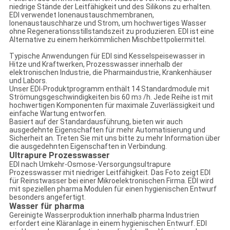
niedrige Stände der Leitfähigkeit und des Silikons zu erhalten.
EDI verwendet Ionenaustauschmembranen,
Ionenaustauschharze und Strom, um hochwertiges Wasser
ohne Regenerationsstillstandszeit zu produzieren. EDI ist eine
Alternative zu einem herkömmlichen Mischbettpoliermittel.
Typische Anwendungen für EDI sind Kesselspeisewasser in
Hitze und Kraftwerken, Prozesswasser innerhalb der
elektronischen Industrie, die Pharmaindustrie, Krankenhäuser
und Labors.
Unser EDI-Produktprogramm enthält 14 Standardmodule mit
Strömungsgeschwindigkeiten bis 60 m
/h. Jede Reihe ist mit
3
hochwertigen Komponenten für maximale Zuverlässigkeit und
einfache Wartung entworfen.
Basiert auf der Standardausführung, bieten wir auch
ausgedehnte Eigenschaften für mehr Automatisierung und
Sicherheit an. Treten Sie mit uns bitte zu mehr Information über
die ausgedehnten Eigenschaften in Verbindung.
Ultrapure Prozesswasser
EDI nach Umkehr-Osmose-Versorgungsultrapure
Prozesswasser mit niedriger Leitfähigkeit. Das Foto zeigt EDI
für Reinstwasser bei einer Mikroelektronischen Firma. EDI wird
mit speziellen pharma Modulen für einen hygienischen Entwurf
besonders angefertigt.
Wasser für pharma
Gereinigte Wasserproduktion innerhalb pharma Industrien
erfordert eine Kläranlage in einem hygienischen Entwurf. EDI