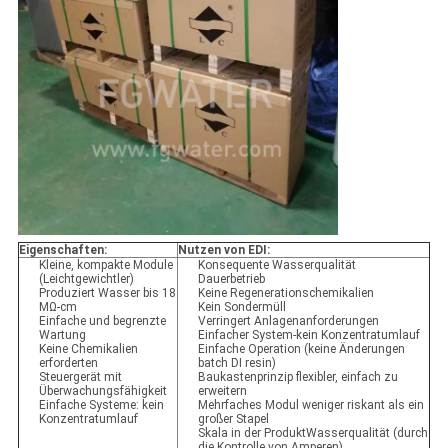
Eigenschaften:
Nutzen von EDI:
Kleine, kompakte Module
Konsequente Wasserqualität
(Leichtgewichtler)
Dauerbetrieb
Produziert Wasser bis 18
Keine Regenerationschemikalien
MΩ-cm
Kein Sondermüll
Einfache und begrenzte
Verringert Anlagenanforderungen
Wartung
Einfacher System-kein Konzentratumlauf
Keine Chemikalien
Einfache Operation (keine Änderungen
erforderten
batch DI resin)
Steuergerät mit
Baukastenprinzip flexibler, einfach zu
Überwachungsfähigkeit
erweitern
Einfache Systeme: kein
Mehrfaches Modul weniger riskant als ein
Konzentratumlauf
großer Stapel
Skala in der ProduktWasserqualität (durch
die Kontrolle von Amperen)