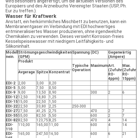
wird besonders angefertigt, um die aktuellen Versionen des
Europäers und des Arzneibuchs Vereinigter Staaten (USP, Ph.
Eur zu treffen.).
Wasser für Kraftwerk
Anstatt, ein herkömmliches Mischbett zu benutzen, kann ein
Membranentgaser im Verbindung mit EDI hochwertiges
entmineralisiertes Wasser produzieren, ohne irgendwelche
Chemikalien zu verwenden. Dieses versieht Korrosion-freies
Kesselspeisewasser mit niedrigem Leitfähigkeits- und
Silikoninhalt.
Modell
Strömungsgeschwindigkeiten
Spannung (DC)
Gegenwärtig
nein.
(GPM)
(Ampere)
Produkt
Typische
Maximum
Art.
Max.
Operation
(Zufuhr
(Zufuhr
Avgerage
Spitze
Konzentrat
RO-
RO-
4ppm)
15ppm)
EDI-2
2,00
3,00
0,20
EDI-5
5,00
7,50
0,50
EDI-9
9,00
13,50
0,90
300
2
6
EDI-12
12,50
18,80
1,25
EDI-15
15,00
22,50
1,50
EDI-22
22,50
33,80
2,25
250-300
EDI-27
27,50
41,25
2,75
470
2
7
EDI-55
55,00
82,50
5,50
600
2
7
EDI-82
82,50
123,75
8,25
470
4
14
EDI-
110,00
165,00
11,00
600
4
14
110
EDI-
165,00
247,50
16,50
600
6
21