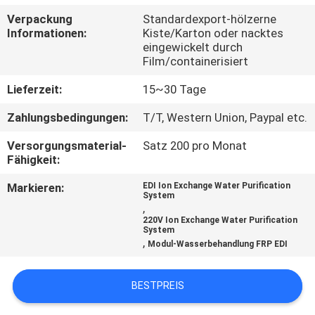
Verpackung
Standardexport-hölzerne
TRETEN
Informationen:
Kiste/Karton oder nacktes
eingewickelt durch
SIE
Film/containerisiert
MIT
Lieferzeit:
15~30 Tage
UNS
Zahlungsbedingungen:
T/T, Western Union, Paypal etc.
IN
Versorgungsmaterial-
Satz 200 pro Monat
VERBINDUNG
Fähigkeit:
Markieren:
EDI Ion Exchange Water Purification
NACHRICHTEN
System
,
220V Ion Exchange Water Purification
System
FORDERN
,
Modul-Wasserbehandlung FRP EDI
SIE EIN
ZITAT
BESTPREIS