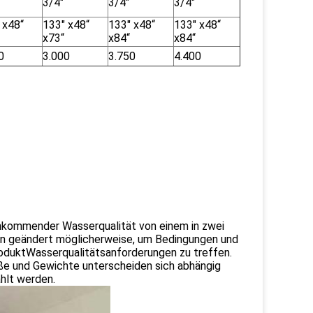
3/4"
3/4"
3/4"
 x48“
133" x48“
133" x48“
133" x48“
x73“
x84“
x84“
0
3.000
3.750
4.400
nkommender Wasserqualität von einem in zwei
n geändert möglicherweise, um Bedingungen und
duktWasserqualitätsanforderungen zu treffen.
e und Gewichte unterscheiden sich abhängig
hlt werden.