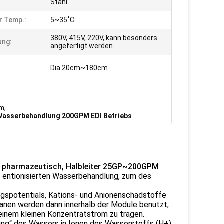
Stahl
r Temp.:
5~35˚C
380V, 415V, 220V, kann besonders
ung:
angefertigt werden
:
Dia.20cm~180cm
em
,
Wasserbehandlung 200GPM EDI Betriebs
, pharmazeutisch, Halbleiter 25GP~200GPM
r entionisierten Wasserbehandlung, zum des
gspotentials, Kations- und Anionenschadstoffe
anen werden dann innerhalb der Module benutzt,
einem kleinen Konzentratstrom zu tragen.
tung“ des Wassers in Ionen des Wasserstoffs (H+)