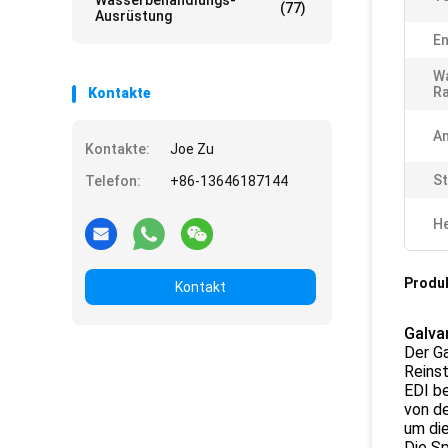
Wasserbehandlungs-
(77)
Ausrüstung
En
W
Ra
Kontakte
A
Kontakte:
Joe Zu
St
Telefon:
+86-13646187144
He
Produ
Kontakt
Galva
Der Ga
Reinst
EDI b
von d
um die
Die Sp