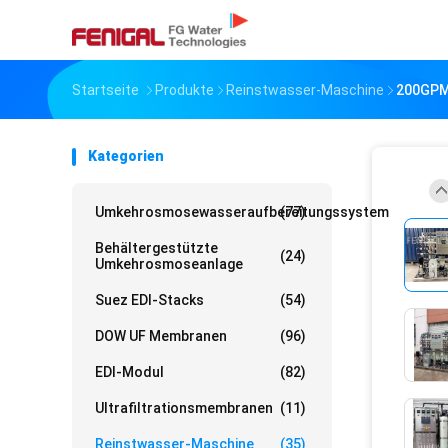
Startseite
Produkte
Reinstwasser-Maschine
200GPM 
Kategorien
Umkehrosmosewasseraufbereitungssystem
(77)
Behältergestützte
(24)
Umkehrosmoseanlage
Suez EDI-Stacks
(54)
DOW UF Membranen
(96)
EDI-Modul
(82)
Ultrafiltrationsmembranen
(11)
Reinstwasser-Maschine
(35)