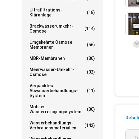
Ultrafiltrations-
(18)
Kläranlage
Brackwasserumkehr-
(114)
Osmose
Umgekehrte Osmose
(56)
Membranen
MBR-Membranen
(30)
Meerwasser-Umkehr-
(32)
Osmose
Verpacktes
Abwasserbehandlungs-
(11)
System
Mobiles
(30)
Wasserreinigungssystem
Detail
Wasserbehandlungs-
(142)
Verbrauchsmaterialien
Te