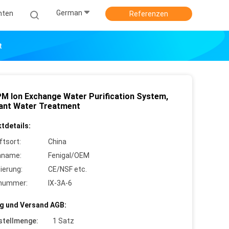
German
hten
Referenzen
t
M Ion Exchange Water Purification System,
lant Water Treatment
tdetails:
ftsort:
China
nname:
Fenigal/OEM
zierung:
CE/NSF etc.
lnummer:
IX-3A-6
g und Versand AGB:
stellmenge:
1 Satz