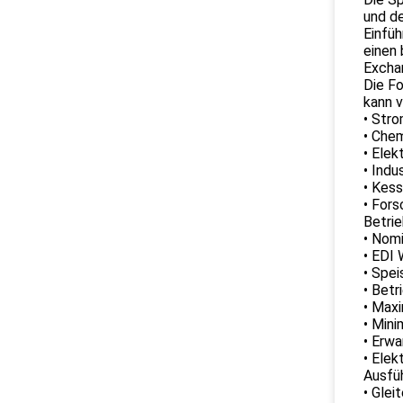
und d
Einfüh
einen 
Excha
Die Fo
kann v
• Str
• Che
• Elek
• Indu
• Kess
• For
Betri
• Nom
• EDI
• Spe
• Betr
• Maxi
• Mini
• Erwa
• Elek
Ausfü
• Gle