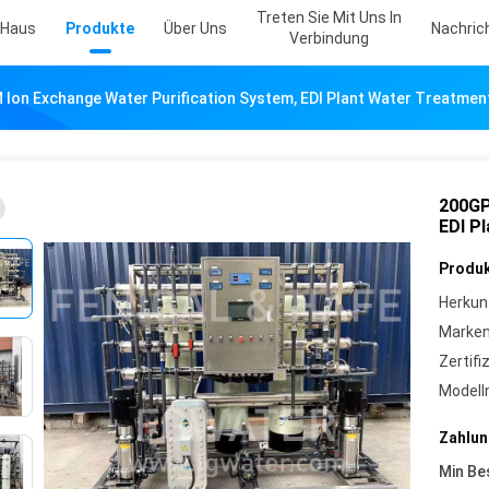
Treten Sie Mit Uns In
Haus
Produkte
Über Uns
Nachric
Verbindung
Ion Exchange Water Purification System, EDI Plant Water Treatmen
200GP
EDI P
Produk
Herkun
Marke
Zertifi
Model
Zahlun
Min Be