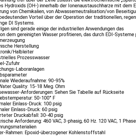
es Hydroxids (OH-) innerhalb der Ionenaustauschharze mit dem E
rung von Chemikalien, von Abwasserneutralisation/von Beseitigu
bedeutenden Vorteil über der Operation der traditionellen, rege
nge DI Systems.
lgen sind gerade einige der industriellen Anwendungen das
on dem gereinigten Wasser profitieren, das durch EDI-Systeme p
omerzeugung
mische Herstellung
tronik/Halbleiter
strielles Prozesswasser
el-Zufuhr
schungs-Laboranlagen
ebsparameter
inale Wiederaufnahme: 90-95%
 Water Quality: 15-18 Meg. Ohm
isewasser-Anforderungen: Sehen Sie Tabelle auf Rückseite
iebstemperatur: 50-100° F
maler Einlass-Druck: 100 psig
maler Einlass-Druck: 60 psig
rteter Druckabfall: 30-40 psig
trische Anforderung: 460 VAC, 3-phasig, 60 Hz. 120 VAC, 1 Phase
hrungsmaterialien
iter-Rahmen: Epoxid-überzogener Kohlenstoffstahl