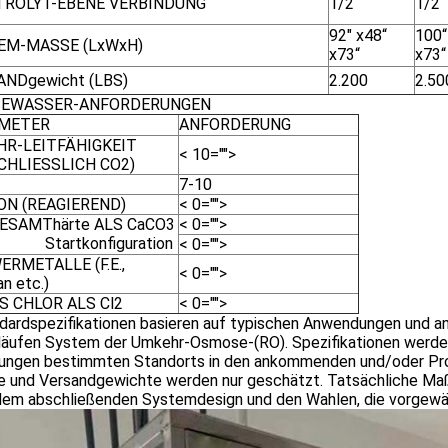
TROLYT-EBENE VERBINDUNG
1/2“
1/2“
92" x48“
100“
EM-MASSE (LxWxH)
x73“
x73“
NDgewicht (LBS)
2.200
2.50
SEWASSER-ANFORDERUNGEN
METER
ANFORDERUNG
HR-LEITFÄHIGKEIT
< 10="">
CHLIESSLICH CO2)
7-10
ON (REAGIEREND)
< 0="">
ESAMThärte ALS CaCO3
< 0="">
Startkonfiguration
< 0="">
RMETALLE (F.E.,
< 0="">
n etc.)
S CHLOR ALS Cl2
< 0="">
ardspezifikationen basieren auf typischen Anwendungen und a
läufen System der Umkehr-Osmose-(RO). Spezifikationen werde
ungen bestimmten Standorts in den ankommenden und/oder Pro
 und Versandgewichte werden nur geschätzt. Tatsächliche Maß
dem abschließenden Systemdesign und den Wahlen, die vorgewä