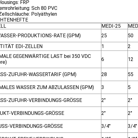
Housings: FRP
temrohrleitung: Sch 80 PVC
Zellschläuche: Polyäthylen
CHTENHEFTE
LL
MEDI-25
MED
WASSER-PRODUKTIONS-RATE (GPM)
25
50
TITÄT EDI-ZELLEN
1
2
MALE GEGENWÄRTIGE LAST bei 350 VDC
6
12
re)
ASS-ZUFUHR-WASSERTARIF (GPM)
28
55
MALES WASSER ZUM ABZULASSEN (GPM)
3
5
ASS-ZUFUHR-VERBINDUNGS-GRÖSSE
2"
2"
UKT-VERBINDUNGS-GRÖSSE
2"
2"
USS-VERBINDUNGS-GRÖSSE
3/4"
3/4"