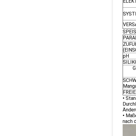
ELEK
SYST
VERSA
SPEI
PARA
ZUFU
(EINS
pH
SILIK
G
SCHWE
Manga
FREIE
•
Stand
Durch
Änder
•
Maße
nach 