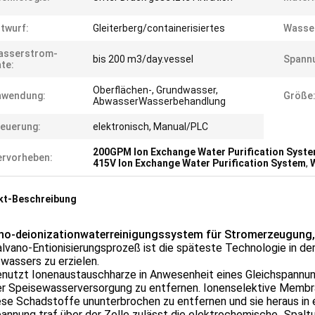
twurf:
Gleiterberg/containerisiertes
Wasse
asserstrom-
bis 200 m3/day.vessel
Spann
te:
Oberflächen-, Grundwasser,
nwendung:
Größe
AbwasserWasserbehandlung
euerung:
elektronisch, Manual/PLC
200GPM Ion Exchange Water Purification Syst
rvorheben:
415V Ion Exchange Water Purification System
,
kt-Beschreibung
no-deionizationwaterreinigungssystem für Stromerzeugung
lvano-Entionisierungsprozeß ist die späteste Technologie in de
wassers zu erzielen.
enutzt Ionenaustauschharze in Anwesenheit eines Gleichspannun
er Speisewasserversorgung zu entfernen. Ionenselektive Membr
se Schadstoffe ununterbrochen zu entfernen und sie heraus in 
annung traf über der Zelle zulässt die elektrochemische „Spal