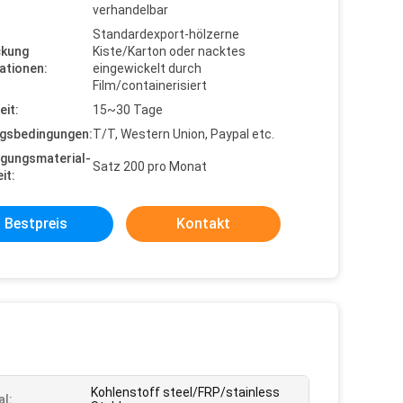
verhandelbar
Standardexport-hölzerne
ckung
Kiste/Karton oder nacktes
ationen:
eingewickelt durch
Film/containerisiert
eit:
15~30 Tage
gsbedingungen:
T/T, Western Union, Paypal etc.
gungsmaterial-
Satz 200 pro Monat
it:
Bestpreis
Kontakt
Kohlenstoff steel/FRP/stainless
al: