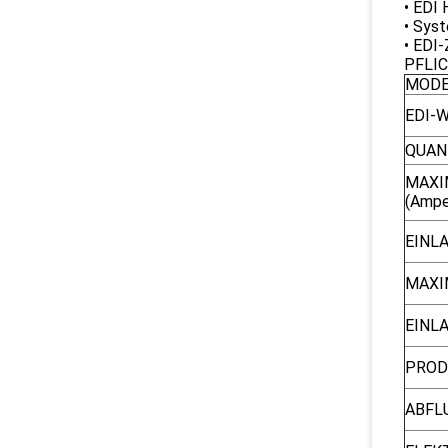
• EDI 
• Sys
• EDI-
PFLI
MODE
EDI-
QUAN
MAXI
(Ampe
EINL
MAXI
EINL
PROD
ABFL