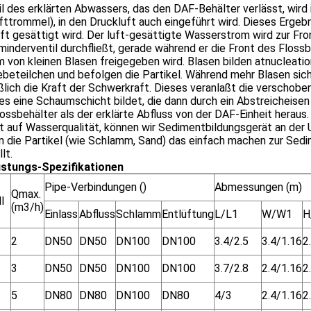
il des erklärten Abwassers, das den DAF-Behälter verlässt, wird
fttrommel), in den Druckluft auch eingeführt wird. Dieses Erg
ft gesättigt wird. Der luft-gesättigte Wasserstrom wird zur Fro
inderventil durchfließt, gerade während er die Front des Flossbe
m von kleinen Blasen freigegeben wird. Blasen bilden atnucleati
eteilchen und befolgen die Partikel. Während mehr Blasen sich
ßlich die Kraft der Schwerkraft. Dieses veranlaßt die verschob
 es eine Schaumschicht bildet, die dann durch ein Abstreicheis
ossbehälter als der erklärte Abfluss von der DAF-Einheit heraus.
t auf Wasserqualität, können wir Sedimentbildungsgerät an der
 die Partikel (wie Schlamm, Sand) das einfach machen zur Sedim
lt.
stungs-Spezifikationen
Pipe-Verbindungen ()
Abmessungen (m)
Qmax.
l
(m3/h)
Einlass
Abfluss
Schlamm
Entlüftung
L/L1
W/W1
H
2
DN50
DN50
DN100
DN100
3.4/2.5
3.4/1.16
2
3
DN50
DN50
DN100
DN100
3.7/2.8
2.4/1.16
2
5
DN80
DN80
DN100
DN80
4/3
2.4/1.16
2