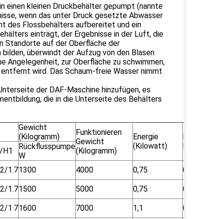
 in einen kleinen Druckbehälter gepumpt (nannte
ebnisse, wenn das unter Druck gesetzte Abwasser
nt des Flossbehälters aufbereitet und ein
hälters einträgt, der Ergebnisse in der Luft, die
on Standorte auf der Oberfläche der
 bilden, überwindt der Aufzug von den Blasen
ene Angelegenheit, zur Oberfläche zu schwimmen,
en entfernt wird. Das Schaum-freie Wasser nimmt
 Unterseite der DAF-Maschine hinzufügen, es
entbildung, die in die Unterseite des Behälters
Gewicht
Funktionieren
(Kilogramm)
Energie
Luft
Gewicht
(Kilowatt)
Kompresso
Rückflusspumpe
/H1
(Kilogramm)
W
.2/1.7
1300
4000
0,75
0,55
.2/1.7
1500
5000
0,75
0,55
.2/1.7
1600
7000
1,1
0,55