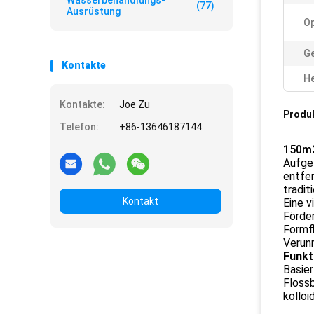
Wasserbehandlungs-
(77)
Ausrüstung
Op
Ge
Kontakte
He
Kontakte:
Joe Zu
Produ
Telefon:
+86-13646187144
150m3
Aufgel
entfer
tradi
Kontakt
Eine v
Förde
Formfl
Verunr
Funkt
Basier
Flossb
kolloi