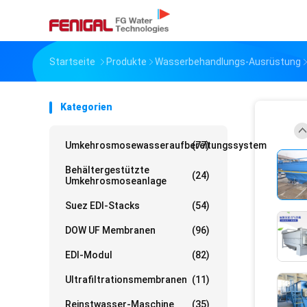
Startseite
Produkte
Wasserbehandlungs-Ausrüstung
Kategorien
Umkehrosmosewasseraufbereitungssystem
(77)
Behältergestützte
(24)
Umkehrosmoseanlage
Suez EDI-Stacks
(54)
DOW UF Membranen
(96)
EDI-Modul
(82)
Ultrafiltrationsmembranen
(11)
Reinstwasser-Maschine
(35)