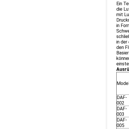
Ein Te
die Lu
mit Lu
Druckm
in For
Schweb
schlie
in der
den Fl
Basier
können
einstel
Ausrü
Model
DAF-
002
DAF-
003
DAF-
005