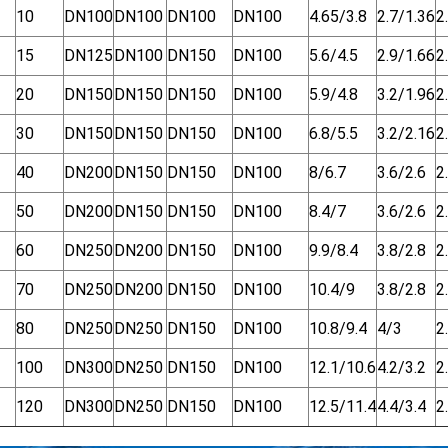
10
DN100
DN100
DN100
DN100
4.65/3.8
2.7/1.36
2
15
DN125
DN100
DN150
DN100
5.6/4.5
2.9/1.66
2
20
DN150
DN150
DN150
DN100
5.9/4.8
3.2/1.96
2
30
DN150
DN150
DN150
DN100
6.8/5.5
3.2/2.16
2
40
DN200
DN150
DN150
DN100
8/6.7
3.6/2.6
2
50
DN200
DN150
DN150
DN100
8.4/7
3.6/2.6
2
60
DN250
DN200
DN150
DN100
9.9/8.4
3.8/2.8
2
70
DN250
DN200
DN150
DN100
10.4/9
3.8/2.8
2
80
DN250
DN250
DN150
DN100
10.8/9.4
4/3
2
100
DN300
DN250
DN150
DN100
12.1/10.6
4.2/3.2
2
120
DN300
DN250
DN150
DN100
12.5/11.4
4.4/3.4
2