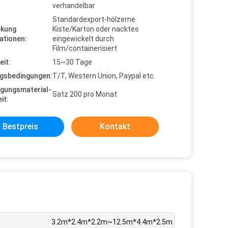
verhandelbar
Standardexport-hölzerne
ckung
Kiste/Karton oder nacktes
ationen:
eingewickelt durch
Film/containerisiert
eit:
15~30 Tage
gsbedingungen:
T/T, Western Union, Paypal etc.
gungsmaterial-
Satz 200 pro Monat
it:
Bestpreis
Kontakt
:
3.2m*2.4m*2.2m~12.5m*4.4m*2.5m