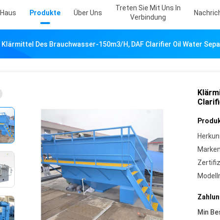
Treten Sie Mit Uns In
Haus
Produkte
Über Uns
Nachric
Verbindung
Klärmittel Des Brauchwasser-150m3/H, DAF Clarifier Oil Water Sep
Klärm
Clarif
Produk
Herkun
Marke
Zertifi
Model
Zahlun
Min Be