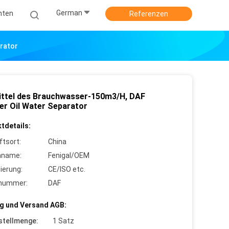
German
hten
Referenzen
arator
ittel des Brauchwasser-150m3/H, DAF
ier Oil Water Separator
tdetails:
ftsort:
China
nname:
Fenigal/OEM
zierung:
CE/ISO etc.
lnummer:
DAF
g und Versand AGB:
stellmenge:
1 Satz