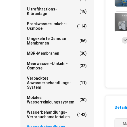
Ultrafiltrations-
(18)
Kläranlage
Brackwasserumkehr-
(114)
Osmose
Umgekehrte Osmose
(56)
Membranen
MBR-Membranen
(30)
Meerwasser-Umkehr-
(32)
Osmose
Verpacktes
Abwasserbehandlungs-
(11)
System
Mobiles
(30)
Wasserreinigungssystem
Detail
Wasserbehandlungs-
(142)
Verbrauchsmaterialien
Ma