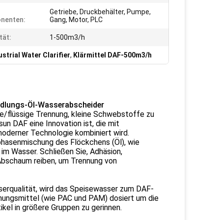
Getriebe, Druckbehälter, Pumpe,
nenten:
Gang, Motor, PLC
tät:
1-500m3/h
strial Water Clarifier
,
Klärmittel DAF-500m3/h
andlungs-Öl-Wasserabscheider
e/flüssige Trennung, kleine Schwebstoffe zu
un DAF eine Innovation ist, die mit
derner Technologie kombiniert wird.
eiphasenmischung des Flöckchens (Öl), wie
m Wasser. Schließen Sie, Adhäsion,
 Abschaum reiben, um Trennung von
sserqualität, wird das Speisewasser zum DAF-
nnungsmittel (wie PAC und PAM) dosiert um die
ikel in größere Gruppen zu gerinnen.