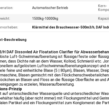
Kern-
eration:
Automatischer Betrieb
Kompo
wicht:
1500kg-10000kg
Kapazi
rvorheben:
Klärmittel des Brauchwasser-500m3/h
,
DAF Indu
kt-Beschreibung
/H DAF Dissovled Air Floatation Clarifier für Abwasserbeh
öste Luft-Schwimmaufbereitung ist flüssige/feste oder flüssig
nen, dass Dichte nah an dem Wasser, Kolloid, Schmieröl etc. Jors
tionellem aufgelöstem Luftschwimmaufbereitungskonzept und mo
iele feine und einheitliche Blase (5 | 80μm), Blasen, Wasser, Dr
rmaschine, Blasen gemischt mit den Flöckchenschwebeteilchen i
öckchen an Blasen und Floss an die flüssige Oberfläche an und
einigungen zu erzielen, Wasseraufbereitung.
ions-Prinzip
t auf unterschiedlicher Wasserquelle und unterschiedlicher Wa
ehälter häufig (aber nicht immer) mit Flockungsmittel und Geri
dalen Partikel und ein Flockungsmittel zum Konglomerat die Part