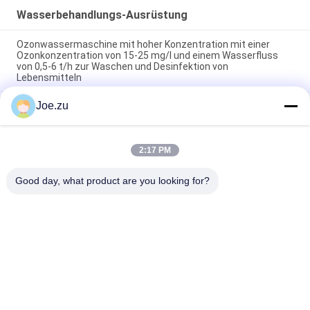
Wasserbehandlungs-Ausrüstung
Ozonwassermaschine mit hoher Konzentration mit einer
Ozonkonzentration von 15-25 mg/l und einem Wasserfluss
von 0,5-6 t/h zur Waschen und Desinfektion von
Lebensmitteln
Joe.zu
Luftquellen-Ozongenerator mit 2 g/h bis 200 g/h
Ozonproduktion mittels Koronaentladungstechnologie und
Edelstahlstruktur
2:17 PM
Mobiler Stand-Ozonsterilisator mit 3 g/h und 5 g/h
Ozonleistung zur Luftreinigung
Good day, what product are you looking for?
Beliebte Kategorien
Alle
Behältergestützte 
Umkehrosmosewasseraufbereitungssystem
Umkehrosmoseanlage
Suez EDI-Stacks
DOW UF Membranen