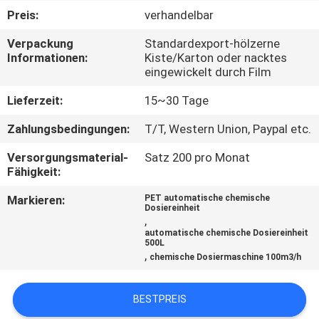
Preis:
verhandelbar
TRETEN
Verpackung
Standardexport-hölzerne
SIE
Informationen:
Kiste/Karton oder nacktes
eingewickelt durch Film
MIT
UNS
Lieferzeit:
15~30 Tage
IN
Zahlungsbedingungen:
T/T, Western Union, Paypal etc.
VERBINDUNG
Versorgungsmaterial-
Satz 200 pro Monat
Fähigkeit:
NACHRICHTEN
Markieren:
PET automatische chemische
Dosiereinheit
,
automatische chemische Dosiereinheit
FORDERN
500L
,
chemische Dosiermaschine 100m3/h
SIE EIN
ZITAT
BESTPREIS