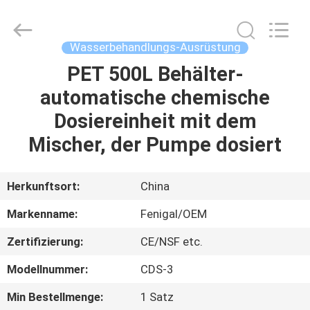
Science
&
Technology
Co.,
Ltd..
Wasserbehandlungs-Ausrüstung
All
Rights
Reserved.
PET 500L Behälter-
HAUS
automatische chemische
PRODUKTE
Dosiereinheit mit dem
Mischer, der Pumpe dosiert
ÜBER
UNS
Herkunftsort:
China
Markenname:
Fenigal/OEM
FABRIK-
Zertifizierung:
CE/NSF etc.
AUSFLUG
Modellnummer:
CDS-3
QUALITÄTSKONTROLLE
Min Bestellmenge:
1 Satz