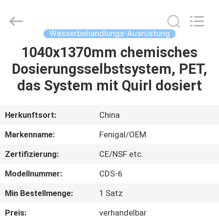
Science
&
Technology
Co.,
Ltd..
Wasserbehandlungs-Ausrüstung
All
Rights
Reserved.
1040x1370mm chemisches
HAUS
Dosierungsselbstsystem, PET,
PRODUKTE
das System mit Quirl dosiert
ÜBER
Herkunftsort:
China
UNS
Markenname:
Fenigal/OEM
Zertifizierung:
CE/NSF etc.
FABRIK-
Modellnummer:
CDS-6
AUSFLUG
Min Bestellmenge:
1 Satz
QUALITÄTSKONTROLLE
Preis:
verhandelbar