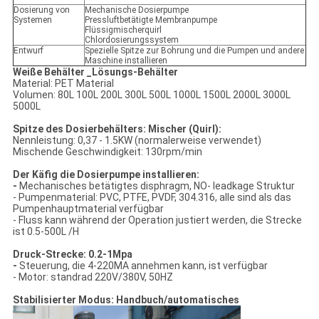
Dosierung von
Mechanische Dosierpumpe
Systemen
Pressluftbetätigte Membranpumpe
Flüssigmischerquirl
Chlordosierungssystem
Entwurf
Spezielle Spitze zur Bohrung und die Pumpen und andere
Maschine installieren
Weiße Behälter _Lösungs-Behälter
Material: PET Material
Volumen: 80L 100L 200L 300L 500L 1000L 1500L 2000L 3000L
5000L
Spitze des Dosierbehälters: Mischer (Quirl):
Nennleistung: 0,37 - 1.5KW (normalerweise verwendet)
Mischende Geschwindigkeit: 130rpm/min
Der Käfig die Dosierpumpe installieren:
-
Mechanisches betätigtes disphragm, NO- leadkage Struktur
- Pumpenmaterial: PVC, PTFE, PVDF, 304.316, alle sind als das
Pumpenhauptmaterial verfügbar
- Fluss kann während der Operation justiert werden, die Strecke
ist 0.5-500L /H
Druck-Strecke: 0.2-1Mpa
-
Steuerung, die 4-220MA annehmen kann, ist verfügbar
- Motor: standrad 220V/380V, 50HZ
Stabilisierter Modus: Handbuch/automatisches