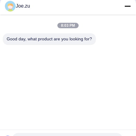
Joe.zu
Luftquellen-Ozongenerator mit 2 g/h bis 200 g/h
Ozonproduktion mittels Koronaentladungstechnologie und
Edelstahlstruktur
8:03 PM
Mobiler Stand-Ozonsterilisator mit 3 g/h und 5 g/h
Ozonleistung zur Luftreinigung
Good day, what product are you looking for?
Beliebte Kategorien
Alle
Behältergestützte 
Umkehrosmosewasseraufbereitungssystem
Umkehrosmoseanlage
Suez EDI-Stacks
DOW UF Membranen
EDI-Modul
Ultrafiltrationsmembranen
Reinstwasser-
Ultrafiltrations-
Maschine
Kläranlage