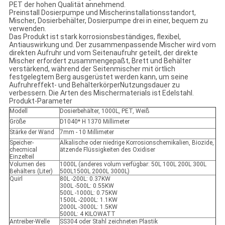
PET der hohen Qualität annehmend.
Preinstall Dosierpumpe und Mischerinstallationsstandort,
Mischer, Dosierbehälter, Dosierpumpe drei in einer, bequem zu
verwenden.
Das Produkt ist stark korrosionsbeständiges, flexibel,
Antiauswirkung und. Der zusammenpassende Mischer wird vom
direkten Aufruhr und vom Seitenaufruhr geteilt, der direkte
Mischer erfordert zusammengepaßt, Brett und Behälter
verstärkend, während der Seitenmischer mit örtlich
festgelegtem Berg ausgerüstet werden kann, um seine
Aufruhreffekt- und BehälterkörperNutzungsdauer zu
verbessern. Die Arten des Mischermaterials ist Edelstahl.
Produkt-Parameter
Modell
Dosierbehälter, 1000L, PET, Weiß
Größe
D1040* H 1370 Millimeter
Stärke der Wand
7mm - 10 Millimeter
Speicher-
Alkalische oder niedrige Korrosionschemikalien, Biozide,
checmical
ätzende Flüssigkeiten des Oxidiser
Einzelteil
Volumen des
1000L (anderes volum verfügbar: 50L 100L 200L 300L
Behälters (Liter)
500L1500L 2000L 3000L)
Quirl
80L -200L: 0.37KW
300L -500L: 0.55KW
500L -1000L: 0.75KW
1500L -2000L: 1.1KW
2000L -3000L: 1.5KW
5000L: 4 KILOWATT
Antreiber-Welle
SS304 oder Stahl zeichneten Plastik