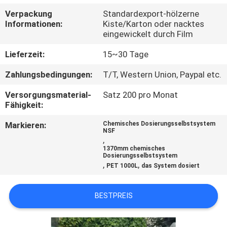
Verpackung
Standardexport-hölzerne
TRETEN
Informationen:
Kiste/Karton oder nacktes
eingewickelt durch Film
SIE
MIT
Lieferzeit:
15~30 Tage
UNS
Zahlungsbedingungen:
T/T, Western Union, Paypal etc.
IN
Versorgungsmaterial-
Satz 200 pro Monat
Fähigkeit:
VERBINDUNG
Markieren:
Chemisches Dosierungsselbstsystem
NSF
NACHRICHTEN
,
1370mm chemisches
Dosierungsselbstsystem
,
,
PET 1000L
das System dosiert
FORDERN
SIE EIN
BESTPREIS
ZITAT