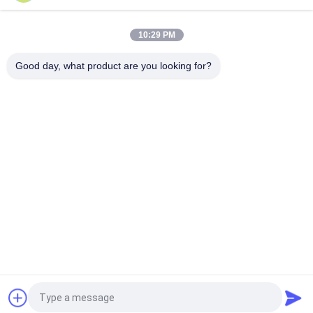
EDI-Reinigungssystem für die pharmazeutische Industrie
10:29 PM
Industriewasserfiltermaschine 1500l/h Umkehrosmose mit
EDI-Maschine
Good day, what product are you looking for?
Beliebte Kategorien
Alle
Behältergestützte 
Umkehrosmosewasseraufbereitungssystem
Umkehrosmoseanlage
Suez EDI-Stacks
DOW UF Membranen
EDI-Modul
Ultrafiltrationsmembranen
Reinstwasser-
Ultrafiltrations-
Maschine
Kläranlage
Fordern Sie ein Angebot