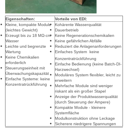
Eigenschaften:
Vorteile von EDI:
Kleine, kompakte Module
Kohärente Wasserqualität
(leichtes Gewicht)
Dauerbetrieb
Erzeugt bis zu 18 MΩ-cm
Keine Regenerationschemikalien
Wasser
Keine gefährlichen Abfälle
Leichte und begrenzte
Reduziert die Anlagenanforderungen
Wartung
Einfaches System  keine
Keine Chemikalien
Konzentratrückführung
erforderlich
Einfache Bedienung (keine Batch-DI-
Steuerungseinheit mit
Harzwechsel)
Überwachungskapazität
Moduläres System flexibler, leicht zu
Einfache Systeme: keine
erweitern
Konzentratrückführung
Mehrfache Module sind weniger
riskant als ein großer Stapel
Anzeige der Produktwasserqualität
(durch Steuerung der Ampere)
Kompakte Module - kleinere
Systemfläche
Modulkonstruktion ohne Leckage
Sicherere niedrigere Spannungen