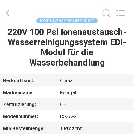
Science
&
Technology
Co.,
Ltd..
Reinstwasser-Maschine
All
Rights
Reserved.
220V 100 Psi Ionenaustausch-
HAUS
Wasserreinigungssystem EDI-
PRODUKTE
Modul für die
Wasserbehandlung
ÜBER
UNS
Herkunftsort:
China
Markenname:
Fenigal
FABRIK-
Zertifizierung:
CE
AUSFLUG
Modellnummer:
IX-3A-2
QUALITÄTSKONTROLLE
Min Bestellmenge:
1 Prozent