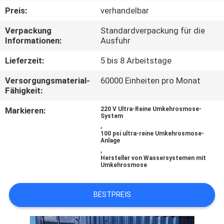
Preis:
verhandelbar
TRETEN
Verpackung
Standardverpackung für die
SIE
Informationen:
Ausfuhr
MIT
Lieferzeit:
5 bis 8 Arbeitstage
UNS
Versorgungsmaterial-
60000 Einheiten pro Monat
IN
Fähigkeit:
VERBINDUNG
Markieren:
220 V Ultra-Reine Umkehrosmose-
System
,
100 psi ultra-reine Umkehrosmose-
NACHRICHTEN
Anlage
,
Hersteller von Wassersystemen mit
Umkehrosmose
FORDERN
SIE EIN
BESTPREIS
ZITAT