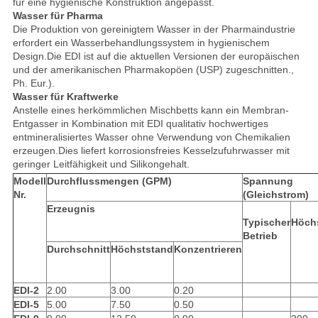
für eine hygienische Konstruktion angepasst.
Wasser für Pharma
Die Produktion von gereinigtem Wasser in der Pharmaindustrie
erfordert ein Wasserbehandlungssystem in hygienischem
Design.Die EDI ist auf die aktuellen Versionen der europäischen
und der amerikanischen Pharmakopöen (USP) zugeschnitten.,
Ph. Eur.).
Wasser für Kraftwerke
Anstelle eines herkömmlichen Mischbetts kann ein Membran-
Entgasser in Kombination mit EDI qualitativ hochwertiges
entmineralisiertes Wasser ohne Verwendung von Chemikalien
erzeugen.Dies liefert korrosionsfreies Kesselzufuhrwasser mit
geringer Leitfähigkeit und Silikongehalt.
Modell
Durchflussmengen (GPM)
Spannung
Nr.
(Gleichstrom)
Erzeugnis
Typischer
Höch
Betrieb
Durchschnitt
Höchststand
Konzentrieren
EDI-2
2.00
3.00
0.20
EDI-5
5.00
7.50
0.50