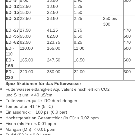
EDI-9
9.00
13.50
0.90
300
EDI-12
12.50
18.80
1.25
EDI-15
15.00
22.50
1.50
EDI-22
22.50
33.80
2.25
250 bis
300
EDI-27
27.50
41.25
2.75
470
EDI-55
55.00
82.50
5.50
600
EDI-82
82.50
123.75
8.25
470
EDI-
110.00
165.00
11.00
600
110
EDI-
165.00
247.50
16.50
600
165
EDI-
220.00
330.00
22.00
600
220
Spezifikationen für das Futterwasser
Futterwasserleitfähigkeit Äquivalent einschließlich CO2
und Silizium: < 40 μS/cm
Futterwasserquelle: RO durchdringen
Temperatur: 41 °F (5 °C)
Einlassdruck: = 100 psi (6,9 bar)
Höchstgehalt an Gesamtchlor (in Cl): < 0,02 ppm
Eisen (als Fe): < 0,01 ppm
Mangan (Mn): < 0,01 ppm