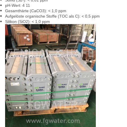
Sulfid (S2-): < 0,01 ppm
pH-Wert: 4 11
Gesamthärte (CaCO3): < 1,0 ppm
Aufgelöste organische Stoffe (TOC als C): < 0,5 ppm
Silikon (SiO2): < 1,0 ppm