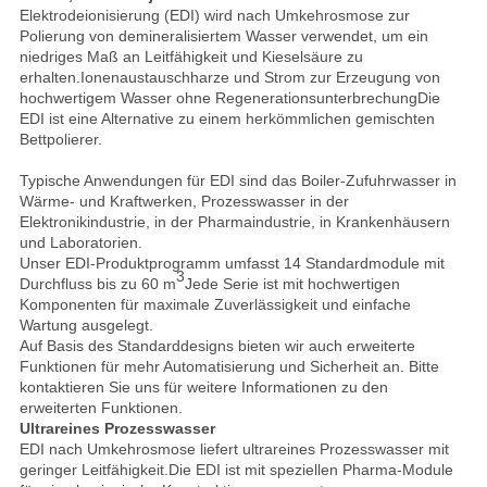
Elektrodeionisierung (EDI) wird nach Umkehrosmose zur
Polierung von demineralisiertem Wasser verwendet, um ein
niedriges Maß an Leitfähigkeit und Kieselsäure zu
erhalten.Ionenaustauschharze und Strom zur Erzeugung von
hochwertigem Wasser ohne RegenerationsunterbrechungDie
EDI ist eine Alternative zu einem herkömmlichen gemischten
Bettpolierer.
Typische Anwendungen für EDI sind das Boiler-Zufuhrwasser in
Wärme- und Kraftwerken, Prozesswasser in der
Elektronikindustrie, in der Pharmaindustrie, in Krankenhäusern
und Laboratorien.
Unser EDI-Produktprogramm umfasst 14 Standardmodule mit
3
Durchfluss bis zu 60 m
Jede Serie ist mit hochwertigen
Komponenten für maximale Zuverlässigkeit und einfache
Wartung ausgelegt.
Auf Basis des Standarddesigns bieten wir auch erweiterte
Funktionen für mehr Automatisierung und Sicherheit an. Bitte
kontaktieren Sie uns für weitere Informationen zu den
erweiterten Funktionen.
Ultrareines Prozesswasser
EDI nach Umkehrosmose liefert ultrareines Prozesswasser mit
geringer Leitfähigkeit.Die EDI ist mit speziellen Pharma-Module