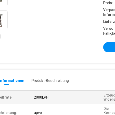
Preis:
Verpa
Inform
Lieferz
Versor
Fähigke
informationen
Produkt-Beschreibung
Erzeug
ießrate:
2000LPH
Widers
Die
hrleitung:
upvc
Kernbe