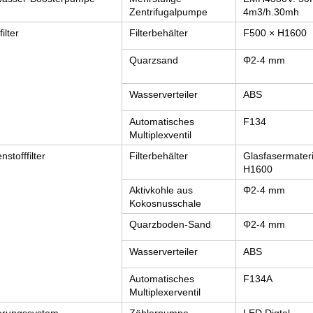
Zentrifugalpumpe
4m3/h.30mh
ilter
Filterbehälter
F500 × H1600
Quarzsand
Φ2-4 mm
Wasserverteiler
ABS
Automatisches
F134
Multiplexventil
nstofffilter
Filterbehälter
Glasfasermateri
H1600
Aktivkohle aus
Φ2-4 mm
Kokosnusschale
Quarzboden-Sand
Φ2-4 mm
Wasserverteiler
ABS
Automatisches
F134A
Multiplexerventil