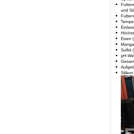
Futter
und Si
Futter
Temper
Einlass
Höchst
Eisen 
Mangan
Sulfid
pH-Wer
Gesamt
Aufgel
Siliko