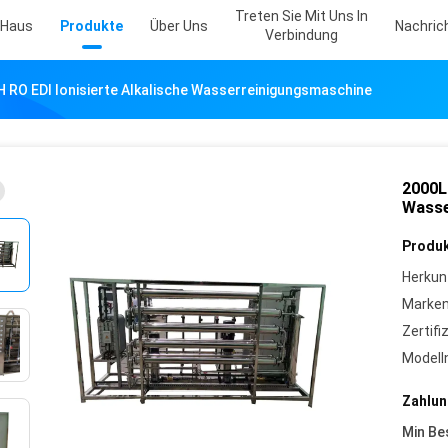
Treten Sie Mit Uns In
Haus
Produkte
Über Uns
Nachric
Verbindung
 RO EDI Ionisierte Alkalische Wasserreinigungsmaschine
2000LP
Wasse
Produk
Herkun
Marke
Zertifi
Model
Zahlun
Min Be