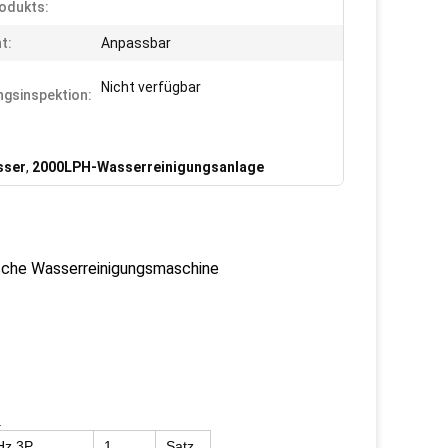
odukts:
t:
Anpassbar
Nicht verfügbar
gsinspektion:
sser
,
2000LPH-Wasserreinigungsanlage
sche Wasserreinigungsmaschine
.
Hz.3P
1
Satz