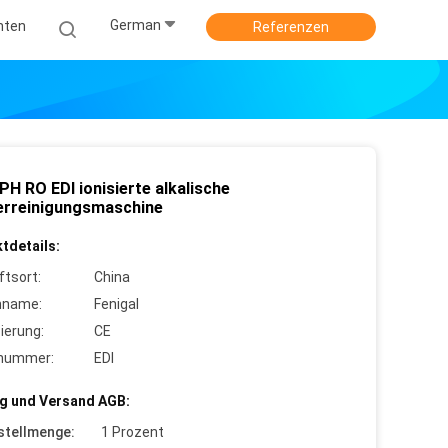
German
hten
Referenzen
H RO EDI ionisierte alkalische
rreinigungsmaschine
tdetails:
ftsort:
China
nname:
Fenigal
zierung:
CE
lnummer:
EDI
g und Versand AGB:
stellmenge:
1 Prozent