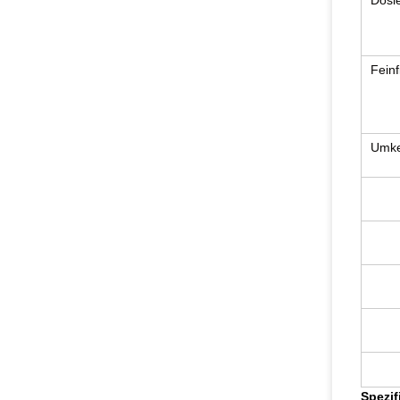
Dosi
Feinfi
Umke
Spezif