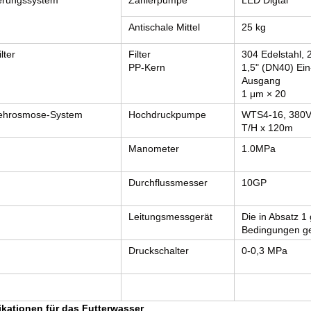
erungssystem
Zählerpumpe
LED Digtal
Antischale Mittel
25 kg
lter
Filter
304 Edelstahl, 
PP-Kern
1,5" (DN40) Ein
Ausgang
1 μm × 20
hrosmose-System
Hochdruckpumpe
WTS4-16, 380V
T/H x 120m
Manometer
1.0MPa
Durchflussmesser
10GP
Leitungsmessgerät
Die in Absatz 1
Bedingungen gel
Druckschalter
0-0,3 MPa
ikationen für das Futterwasser