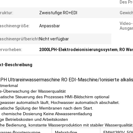
Des Pr
ruktur:
Zweistufige RO+EDI
Gewich
Video-
aschinengröße:
Anpassbar
Ausgan
schinenprüfbericht:
Nicht verfügbar
rvorheben:
2000LPH-Elektrodeionisierungssystem
,
RO Wa
kt-Beschreibung
PH Ultrareinwassermaschine RO EDI-Maschine/Ionisierte alkali
ktmerkmal
ne-Überwachung der Wasserqualität
atische Steuerung des Prozesses HMI-Bildschirm optional
igwasser automatisch läuft, Hochwasser automatisch abschaltet.
atische Spülung der Membranen nach dem Start.
e chemische Dosierung Keine Abwasserentladung
ige Betriebskosten und Arbeitskosten
che Bedienung, konstante Wasserproduktion mit stabiler Wasserqualität
asser-Boosterpumpe
Mehrstufige
EΜΗ4380V. 50