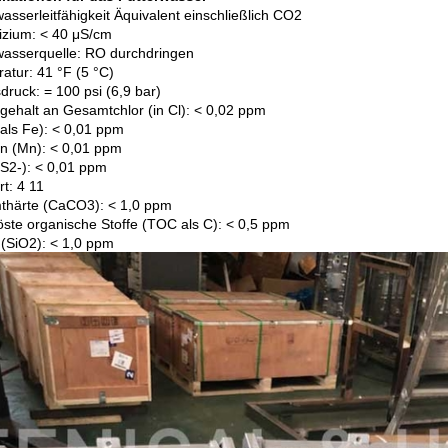
wasserleitfähigkeit Äquivalent einschließlich CO2
lizium: < 40 μS/cm
wasserquelle: RO durchdringen
atur: 41 °F (5 °C)
druck: = 100 psi (6,9 bar)
gehalt an Gesamtchlor (in Cl): < 0,02 ppm
(als Fe): < 0,01 ppm
 (Mn): < 0,01 ppm
 (S2-): < 0,01 ppm
t: 4 11
härte (CaCO3): < 1,0 ppm
öste organische Stoffe (TOC als C): < 0,5 ppm
n (SiO2): < 1,0 ppm