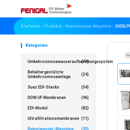
Startseite
Produkte
Reinstwasser-Maschine
2000LPH
Kategorien
Umkehrosmosewasseraufbereitungssystem
(77)
Behältergestützte
(24)
Umkehrosmoseanlage
Suez EDI-Stacks
(54)
DOW UF Membranen
(96)
EDI-Modul
(82)
Ultrafiltrationsmembranen
(11)
Reinstwasser-Maschine
(35)