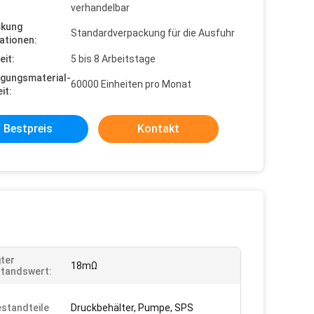
verhandelbar
ckung
Standardverpackung für die Ausfuhr
ationen:
eit:
5 bis 8 Arbeitstage
gungsmaterial-
60000 Einheiten pro Monat
it:
Bestpreis
Kontakt
ter
18mΩ
tandswert:
standteile
Druckbehälter, Pumpe, SPS