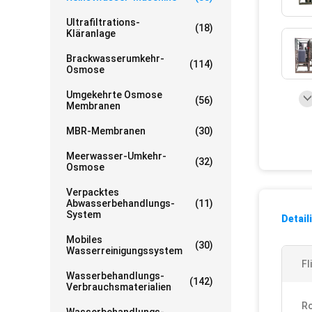
Ultrafiltrations-
(18)
Kläranlage
Brackwasserumkehr-
(114)
Osmose
Umgekehrte Osmose
(56)
Membranen
MBR-Membranen
(30)
Meerwasser-Umkehr-
(32)
Osmose
Verpacktes
Abwasserbehandlungs-
(11)
System
Detail
Mobiles
(30)
Wasserreinigungssystem
Fl
Wasserbehandlungs-
(142)
Verbrauchsmaterialien
Ro