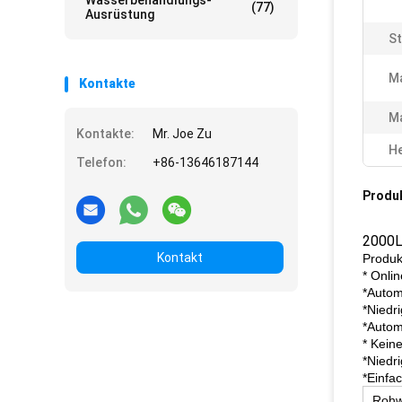
Wasserbehandlungs-
(77)
Ausrüstung
St
M
Kontakte
Ma
Kontakte:
Mr. Joe Zu
He
Telefon:
+86-13646187144
Produ
2000L
Kontakt
Produ
* Onli
*Autom
*Niedr
*Autom
* Kein
*Niedr
*Einfa
Rohw