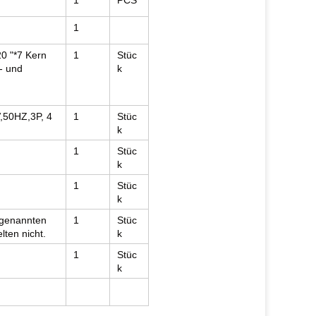
1
PCS
1
20 "*7 Kern
1
Stüc
- und
k
,50HZ,3P, 4
1
Stüc
k
1
Stüc
k
1
Stüc
k
 genannten
1
Stüc
ten nicht.
k
1
Stüc
k