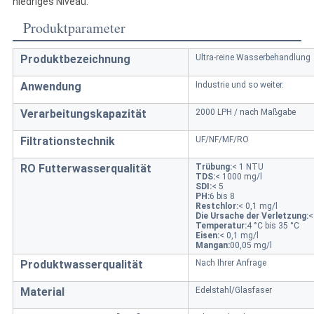
niedriges Niveau.
Produktparameter
Produktbezeichnung
Ultra-reine Wasserbehandlung
Anwendung
Industrie und so weiter.
Verarbeitungskapazität
2000 LPH / nach Maßgabe
Filtrationstechnik
UF/NF/MF/RO
RO Futterwasserqualität
Trübung:
< 1 NTU
TDS:
< 1000 mg/l
SDI:
< 5
PH:
6 bis 8
Restchlor:
< 0,1 mg/l
Die Ursache der Verletzung:
<
Temperatur:
4 °C bis 35 °C
Eisen:
< 0,1 mg/l
Mangan:
00,05 mg/l
Produktwasserqualität
Nach Ihrer Anfrage
Material
Edelstahl/Glasfaser