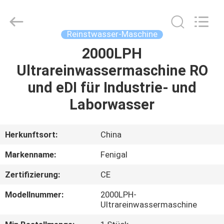
Science
&
Technology
Co.,
Ltd..
Reinstwasser-Maschine
All
Rights
Reserved.
2000LPH
HAUS
Ultrareinwassermaschine RO
PRODUKTE
und eDI für Industrie- und
Laborwasser
ÜBER
UNS
Herkunftsort:
China
Markenname:
Fenigal
FABRIK-
Zertifizierung:
CE
AUSFLUG
Modellnummer:
2000LPH-
Ultrareinwassermaschine
QUALITÄTSKONTROLLE