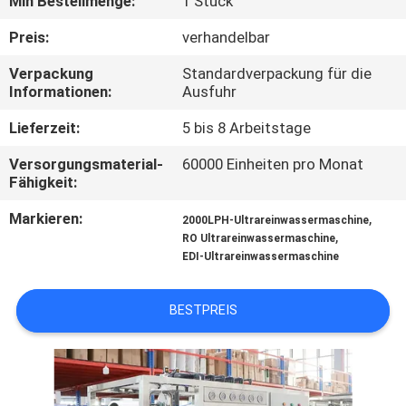
Min Bestellmenge:
1 Stück
TRETEN
Preis:
verhandelbar
SIE
Verpackung
Standardverpackung für die
Informationen:
Ausfuhr
MIT
UNS
Lieferzeit:
5 bis 8 Arbeitstage
IN
Versorgungsmaterial-
60000 Einheiten pro Monat
Fähigkeit:
VERBINDUNG
Markieren:
,
2000LPH-Ultrareinwassermaschine
,
RO Ultrareinwassermaschine
NACHRICHTEN
EDI-Ultrareinwassermaschine
FORDERN
BESTPREIS
SIE EIN
ZITAT