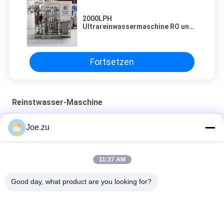
2000LPH
Ultrareinwassermaschine RO und
eDI für Industrie- und
Laborwasser
Fortsetzen
Reinstwasser-Maschine
2000L/h Ultrareine Wassermaschine zur Entsalzung
Joe.zu
EDI-Reinigungssystem für die pharmazeutische Industrie
11:37 AM
Industriewasserfiltermaschine 1500l/h Umkehrosmose mit
EDI-Maschine
Good day, what product are you looking for?
Beliebte Kategorien
Alle