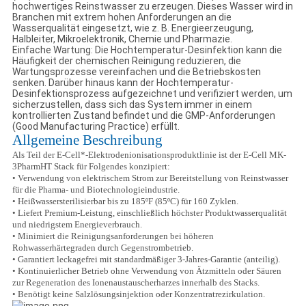
hochwertiges Reinstwasser zu erzeugen. Dieses Wasser wird in
Branchen mit extrem hohen Anforderungen an die
Wasserqualität eingesetzt, wie z. B. Energieerzeugung,
Halbleiter, Mikroelektronik, Chemie und Pharmazie.
‌Einfache Wartung‌: Die Hochtemperatur-Desinfektion kann die
Häufigkeit der chemischen Reinigung reduzieren, die
Wartungsprozesse vereinfachen und die Betriebskosten
senken. Darüber hinaus kann der Hochtemperatur-
Desinfektionsprozess aufgezeichnet und verifiziert werden, um
sicherzustellen, dass sich das System immer in einem
kontrollierten Zustand befindet und die GMP-Anforderungen
(Good Manufacturing Practice) erfüllt.
Allgemeine Beschreibung
Als Teil der E-Cell*-Elektrodenionisationsproduktlinie ist der E-Cell MK-
3PharmHT Stack für Folgendes konzipiert:
•
Verwendung von elektrischem Strom zur Bereitstellung von Reinstwasser
für die Pharma- und Biotechnologieindustrie.
•
Heißwassersterilisierbar bis zu 185ºF (85ºC) für 160 Zyklen.
•
Liefert Premium-Leistung, einschließlich höchster Produktwasserqualität
und niedrigstem Energieverbrauch.
•
Minimiert die Reinigungsanforderungen bei höheren
Rohwasserhärtegraden durch Gegenstrombetrieb.
•
Garantiert leckagefrei mit standardmäßiger 3-Jahres-Garantie (anteilig).
•
Kontinuierlicher Betrieb ohne Verwendung von Ätzmitteln oder Säuren
zur Regeneration des Ionenaustauscherharzes innerhalb des Stacks.
•
Benötigt keine Salzlösungsinjektion oder Konzentratrezirkulation.