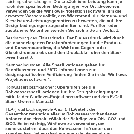
Leistungsabweichungen:
Die tatsächliche Leistung kann je
nach den spezifischen Bedingungen vor Ort abweichen.
Verwenden Sie die Winflows-Projektionssoftware, um die
erwartete Wasserqualität, den Widerstand, die Natrium- und
Kieselsäure-Leistungsgarantien zu bewerten, die auf Ihre
Designbedingungen zugeschnitten sind. Für Bor- oder
zusätzliche Garantien wenden Sie sich bitte an Veolia.
2.
Bestimmung des Einlassdrucks:
Der Einlassdruck wird durch
die nachgelagerten Druckanforderungen für die Produkt-
und Konzentratströme, die Wahl des Gegen- oder
Gleichstrombetriebs und den Druckabfall über den Stack
beeinflusst.
3.
Nennbedingungen:
Alle Spezifikationen gelten für
Nennflussraten und 25°C. Informationen zur
designspezifischen Verifizierung finden Sie in der Winflows-
Projektionssoftware.
4.
Rohwasserspezifikationen:
Überprüfen Sie die
Rohwasserspezifikationen für Ihre Designbedingungen
mithilfe der Winflows-Projektionssoftware und des E-Cell
Stack Owner’s Manual.
5.
TEA (Total Exchangeable Anion):
TEA stellt die
Gesamtkonzentration aller im Rohwasser vorhandenen
Anionen dar, einschließlich der Beiträge von OH-, CO2 und
SiO2. Es ist wichtig, Winflows zu verwenden, um
sicherzustellen, dass das Rohwasser-TEA unter den
spezifischen Betriebsbedingungen der Anwendung