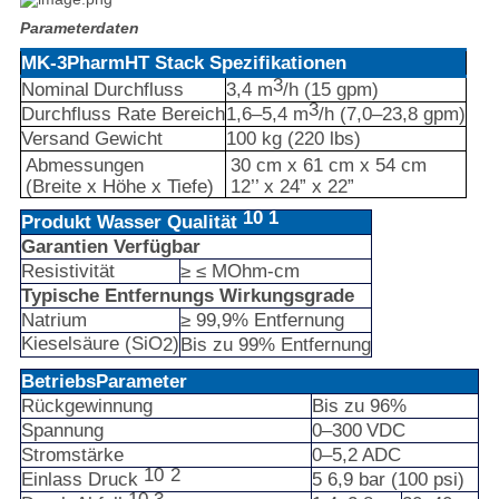
Parameterdaten
MK-3PharmHT
Stack
Spezifikationen
3
Nominal
Durchfluss
3,4
m
/h
(15
gpm)
3
Durchfluss
Rate
Bereich
1,6–5,4
m
/h
(7,0–23,8
gpm)
Versand
Gewicht
100
kg
(220
lbs)
Abmessungen
30
cm x
61
cm
x 54
cm
(
Breite
x
Höhe
x
Tiefe)
12’’
x
24”
x
22”
10
1
Produkt
Wasser
Qualität
Garantien
Verfügbar
Resistivität
≥
≤
MOhm-
cm
Typische
Entfernungs
Wirkungsgrade
Natrium
≥
99,9%
Entfernung
Kieselsäure
(SiO
)
2
Bis
zu
99%
Entfernung
Betriebs
Parameter
Rückgewinnung
Bis
zu
96%
Spannung
0–300
VDC
Stromstärke
0–5,2
ADC
10
2
Einlass
Druck
5
6,9
bar
(100
psi)