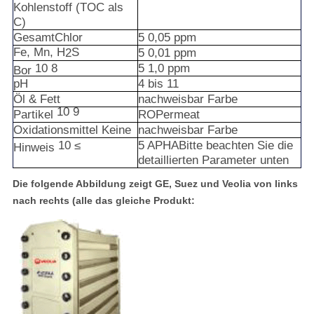
Kohlenstoff (TOC als
C)
Gesamt
Chlor
5
0,05
ppm
Fe,
Mn,
H
S
2
5
0,01
ppm
10
8
5
1,0
ppm
Bor
pH
4
bis
11
Öl
&
Fett
nachweisbar
Farbe
10
9
Partikel
RO
Permeat
Oxidationsmittel
Keine
nachweisbar
Farbe
10
≤
5
APHA
Bitte beachten Sie die
Hinweis
detaillierten Parameter unten
Die folgende Abbildung zeigt GE, Suez und Veolia von links
nach rechts (alle das gleiche Produkt: