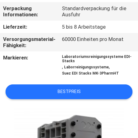
Verpackung
Standardverpackung für die
TRETEN
Informationen:
Ausfuhr
SIE
Lieferzeit:
5 bis 8 Arbeitstage
MIT
Versorgungsmaterial-
60000 Einheiten pro Monat
UNS
Fähigkeit:
IN
Markieren:
Laboratoriumsreinigungssysteme EDI-
Stacks
VERBINDUNG
,
,
Laborreinigungssysteme
Suez EDI Stacks MK-3PharmHT
NACHRICHTEN
BESTPREIS
FORDERN
SIE EIN
ZITAT