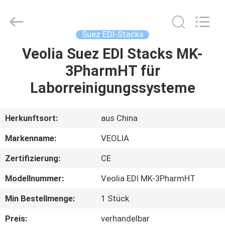
Science
&
Technology
Co.,
Ltd..
Suez EDI-Stacks
All
Rights
Reserved.
Veolia Suez EDI Stacks MK-
HAUS
3PharmHT für
PRODUKTE
Laborreinigungssysteme
ÜBER
Herkunftsort:
aus China
UNS
Markenname:
VEOLIA
Zertifizierung:
CE
FABRIK-
Modellnummer:
Veolia EDI MK-3PharmHT
AUSFLUG
Min Bestellmenge:
1 Stück
QUALITÄTSKONTROLLE
Preis:
verhandelbar