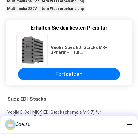
Multimedia 380V filtern Wasserbehandlung
Multimedia 220V filtern Wasserbehandlung
Erhalten Sie den besten Preis für
Veolia Suez EDI Stacks MK-
3PharmHT für
Laborreinigungssysteme
Fortsetzen
Suez EDI-Stacks
Veolia E-Cell MK-9 EDI Stack (ehemals MK-7) für
großindustrielle Reinstwasserproduktion
Joe.zu
2.0-4,5 M3/h Veolia E-Cell MK-3 EDI-Stack für die mittlere
Ultrareinwasserproduktion