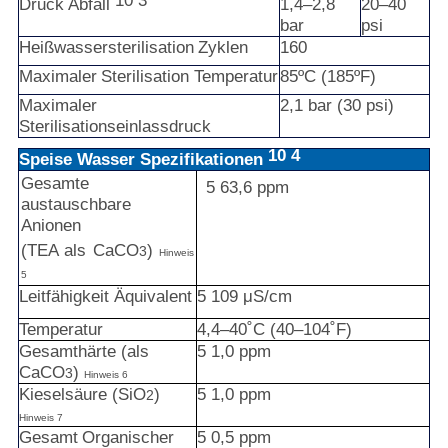
10
3
Druck
Abfall
1,4–2,8
20–40
bar
psi
Heißwassersterilisation
Zyklen
160
Maximaler
Sterilisation
Temperatur
85ºC
(185ºF)
Maximaler
2,1
bar
(30
psi)
Sterilisationseinlassdruck
10
4
Speise
Wasser
Spezifikationen
Gesamte
5
63,6
ppm
austauschbare
Anionen
(TEA als CaCO
)
3
Hinweis
5
Leitfähigkeit
Äquivalent
5
109
μS/cm
Temperatur
4,4–40˚C
(40–104˚F)
Gesamthärte (als
5
1,0
ppm
CaCO
)
3
Hinweis 6
Kieselsäure (SiO
)
5
1,0
ppm
2
Hinweis 7
Gesamt
Organischer
5
0,5
ppm