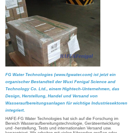
FG Water Technologies (www.fgwater.com) ist jetzt ein
organischer Bestandteil der Wuxi Fenigal Science and
Technology Co. Ltd., einem Hightech-Unternehmen, das
Design, Herstellung, Handel und Versand von
Wasseraufbereitungsanlagen für wichtige Industriesektoren
integriert.
HAFE-FG Water Technologies hat sich auf die Forschung im
Bereich Wasseraufbereitungstechnologie, Geräteentwicklung
und -herstellung, Tests und internationalen Versand usw.
konzentriert. Wir arbeiten mit vielen führenden großen oder