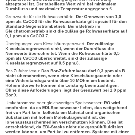
akzeptabel ist. Der tabellierte Wert wird bei minimalem
Durchfluss und maximaler Temperatur angegeben.
6.
Grenzwerte für die Rohwasserhärte:
Der Grenzwert von 1,0
ppm als CaCO3 für die Rohwasserhärte gilt speziell für den
Standard-Gegenstrombetrieb. Beim Betrieb im
Gleichstrombetrieb sinkt die zulässige Rohwasserhärte auf
0,1 ppm als CaCO3.
7.
Überlegungen zum Kieselsäuregrenzwert:
Der zulässige
Kieselsäuregrenzwert sinkt, wenn der Durchfluss die
Nennwerte überschreitet. Wenn die Rohwasserhärte 0,5
ppm als CaCO3 überschreitet, sinkt der zulässige
Kieselsäuregrenzwert auf 0,5 ppm.
8.
Bor-Zufuhrniveau:
Das Bor-Zufuhrniveau darf 0,3 ppm als B
nicht überschreiten, wenn eine Kieselsäuregarantie oder
eine Widerstandsgarantie über 10 MOhm-cm besteht.
Höhere Borwerte können die Leistung beeinträchtigen.
Ohne diese Anforderungen liegt der Grenzwert bei 1,0 ppm
Bor.
9.
Umkehrosmose oder gleichwertiges Speisewasser:
RO wird
empfohlen, da es EDI-Speisewasser liefert, das weitgehend
frei von Partikeln, kolloidalem Material und organischen
Substanzen mit hohem Molekulargewicht ist, die
Ionenaustauschermedien verschmutzen können. Dies ist
entscheidend, da EDI-Stacks nicht rückgespült/fluidisiert
werden können, um Partikel zu entfernen. Systeme mit einer