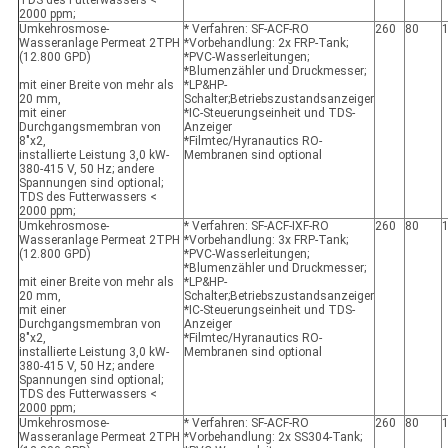
TDS des Futterwassers <
2000 ppm;
Umkehrosmose-
* Verfahren: SF-ACF-RO
260
80
Wasseranlage Permeat 2TPH
*Vorbehandlung: 2x FRP-Tank;
(12.800 GPD)
*PVC-Wasserleitungen;
*Blumenzähler und Druckmesser;
mit einer Breite von mehr als
*LP&HP-
20 mm,
Schalter;Betriebszustandsanzeiger
mit einer
*IC-Steuerungseinheit und TDS-
Durchgangsmembran von
Anzeiger
8"x2,
*Filmtec/Hyranautics RO-
installierte Leistung 3,0 kW-
Membranen sind optional
380-415 V, 50 Hz; andere
Spannungen sind optional;
TDS des Futterwassers <
2000 ppm;
Umkehrosmose-
* Verfahren: SF-ACF-IXF-RO
260
80
Wasseranlage Permeat 2TPH
*Vorbehandlung: 3x FRP-Tank;
(12.800 GPD)
*PVC-Wasserleitungen;
*Blumenzähler und Druckmesser;
mit einer Breite von mehr als
*LP&HP-
20 mm,
Schalter;Betriebszustandsanzeiger
mit einer
*IC-Steuerungseinheit und TDS-
Durchgangsmembran von
Anzeiger
8"x2,
*Filmtec/Hyranautics RO-
installierte Leistung 3,0 kW-
Membranen sind optional
380-415 V, 50 Hz; andere
Spannungen sind optional;
TDS des Futterwassers <
2000 ppm;
Umkehrosmose-
* Verfahren: SF-ACF-RO
260
80
Wasseranlage Permeat 2TPH
*Vorbehandlung: 2x SS304-Tank;