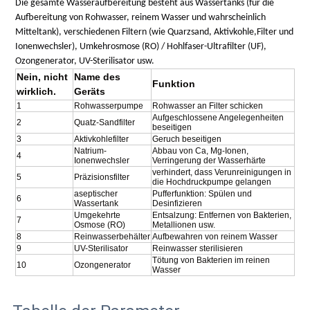
Die gesamte Wasseraufbereitung besteht aus Wassertanks (für die
Aufbereitung von Rohwasser, reinem Wasser und wahrscheinlich
Mitteltank), verschiedenen Filtern (wie Quarzsand, Aktivkohle,Filter und
Ionenwechsler), Umkehrosmose (RO) / Hohlfaser-Ultrafilter (UF),
Ozongenerator, UV-Sterilisator usw.
Nein, nicht
Name des
Funktion
wirklich.
Geräts
1
Rohwasserpumpe
Rohwasser an Filter schicken
Aufgeschlossene Angelegenheiten
2
Quatz-Sandfilter
beseitigen
3
Aktivkohlefilter
Geruch beseitigen
Natrium-
Abbau von Ca, Mg-Ionen,
4
Ionenwechsler
Verringerung der Wasserhärte
verhindert, dass Verunreinigungen in
5
Präzisionsfilter
die Hochdruckpumpe gelangen
aseptischer
Pufferfunktion: Spülen und
6
Wassertank
Desinfizieren
Umgekehrte
Entsalzung: Entfernen von Bakterien,
7
Osmose (RO)
Metallionen usw.
8
Reinwasserbehälter
Aufbewahren von reinem Wasser
9
UV-Sterilisator
Reinwasser sterilisieren
Tötung von Bakterien im reinen
10
Ozongenerator
Wasser