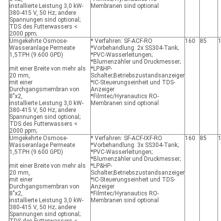
installierte Leistung 3,0 kW-
Membranen sind optional
380-415 V, 50 Hz; andere
Spannungen sind optional;
TDS des Futterwassers <
2000 ppm;
Umgekehrte Osmose-
* Verfahren: SF-ACF-RO
160
85
Wasseranlage Permeate
*Vorbehandlung: 2x SS304-Tank;
1,5TPH (9.600 GPD)
*PVC-Wasserleitungen;
*Blumenzähler und Druckmesser;
mit einer Breite von mehr als
*LP&HP-
20 mm,
Schalter;Betriebszustandsanzeiger
mit einer
*IC-Steuerungseinheit und TDS-
Durchgangsmembran von
Anzeiger
8"x2,
*Filmtec/Hyranautics RO-
installierte Leistung 3,0 kW-
Membranen sind optional
380-415 V, 50 Hz; andere
Spannungen sind optional;
TDS des Futterwassers <
2000 ppm;
Umgekehrte Osmose-
* Verfahren: SF-ACF-IXF-RO
160
85
Wasseranlage Permeate
*Vorbehandlung: 3x SS304-Tank;
1,5TPH (9.600 GPD)
*PVC-Wasserleitungen;
*Blumenzähler und Druckmesser;
mit einer Breite von mehr als
*LP&HP-
20 mm,
Schalter;Betriebszustandsanzeiger
mit einer
*IC-Steuerungseinheit und TDS-
Durchgangsmembran von
Anzeiger
8"x2,
*Filmtec/Hyranautics RO-
installierte Leistung 3,0 kW-
Membranen sind optional
380-415 V, 50 Hz; andere
Spannungen sind optional;