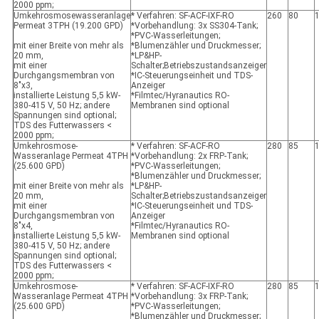
2000 ppm;
Umkehrosmosewasseranlage
* Verfahren: SF-ACF-IXF-RO
260
80
Permeat 3TPH (19.200 GPD)
*Vorbehandlung: 3x SS304-Tank;
*PVC-Wasserleitungen;
mit einer Breite von mehr als
*Blumenzähler und Druckmesser;
20 mm,
*LP&HP-
mit einer
Schalter;Betriebszustandsanzeiger
Durchgangsmembran von
*IC-Steuerungseinheit und TDS-
8"x3,
Anzeiger
installierte Leistung 5,5 kW-
*Filmtec/Hyranautics RO-
380-415 V, 50 Hz; andere
Membranen sind optional
Spannungen sind optional;
TDS des Futterwassers <
2000 ppm;
Umkehrosmose-
* Verfahren: SF-ACF-RO
280
85
Wasseranlage Permeat 4TPH
*Vorbehandlung: 2x FRP-Tank;
(25.600 GPD)
*PVC-Wasserleitungen;
*Blumenzähler und Druckmesser;
mit einer Breite von mehr als
*LP&HP-
20 mm,
Schalter;Betriebszustandsanzeiger
mit einer
*IC-Steuerungseinheit und TDS-
Durchgangsmembran von
Anzeiger
8"x4,
*Filmtec/Hyranautics RO-
installierte Leistung 5,5 kW-
Membranen sind optional
380-415 V, 50 Hz; andere
Spannungen sind optional;
TDS des Futterwassers <
2000 ppm;
Umkehrosmose-
* Verfahren: SF-ACF-IXF-RO
280
85
Wasseranlage Permeat 4TPH
*Vorbehandlung: 3x FRP-Tank;
(25.600 GPD)
*PVC-Wasserleitungen;
*Blumenzähler und Druckmesser;