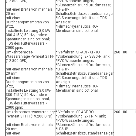
(12.800 GPD)
*PVC-Wasserleitungen;
*Blumenzähler und Druckmesser;
mit einer Breite von mehr als
*LP&HP-
20 mm,
Schalter;Betriebszustandsanzeiger
mit einer
*IC-Steuerungseinheit und TDS-
Durchgangsmembran von
Anzeiger
8"x2,
*Filmtec/Hyranautics RO-
installierte Leistung 3,0 kW-
Membranen sind optional
380-415 V, 50 Hz; andere
Spannungen sind optional;
TDS des Futterwassers <
2000 ppm;
Umkehrosmose-
* Verfahren: SF-ACF-IXF-RO
260
80
Wasseranlage Permeat 2TPH
*Vorbehandlung: 3x SS304-Tank;
(12.800 GPD)
*PVC-Wasserleitungen;
*Blumenzähler und Druckmesser;
mit einer Breite von mehr als
*LP&HP-
20 mm,
Schalter;Betriebszustandsanzeiger
mit einer
*IC-Steuerungseinheit und TDS-
Durchgangsmembran von
Anzeiger
8"x2,
*Filmtec/Hyranautics RO-
installierte Leistung 3,0 kW-
Membranen sind optional
380-415 V, 50 Hz; andere
Spannungen sind optional;
TDS des Futterwassers <
2000 ppm;
Umkehrosmosewasseranlage
* Verfahren: SF-ACF-RO
260
80
Permeat 3TPH (19.200 GPD)
*Vorbehandlung: 2x FRP-Tank;
*PVC-Wasserleitungen;
mit einer Breite von mehr als
*Blumenzähler und Druckmesser;
20 mm,
*LP&HP-
mit einer
Schalter;Betriebszustandsanzeiger