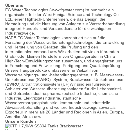
Über uns
FG Water Technologies (www.fgwater.com) ist nunmehr ein
organischer Teil der Wuxi Fenigal Science and Technology Co.
Ltd., einer Hightech-Unternehmen, die das Design, die
Herstellung und die Nutzung von Anlagen zur Wasserbehandlung
integriert.Handels- und Versanddienste für die wichtigsten
Industriezweige.
HAFE-FG Water Technologies konzentriert sich auf die
Forschung der Wasseraufbereitungstechnologie, die Entwicklung
und Herstellung von Geräten, die Prüfung und den
internationalen Versand usw.Wir arbeiten mit vielen führenden
Groß- oder kleinen Herstellern von Originalgeräten in China
High-Tech-Entwicklungszonen zusammen, und engagierten uns
in Forschung und Entwicklung, Fertigung und Qualitätsprüfung.
Unsere Hauptprodukte umfassen eine Vielzahl von
Wasserreinigungs- und -behandlungsgeräten, z. B. Meerwasser-
Umkehrosmose (SWRO) -System, Brackwasser-Umkehrosmose
(BWRO),Ultrafiltrationssystem (UF)Wir sind ein führender
Anbieter von Wasseraufbereitungsanlagen für die Lebensmittel-
und Getränkeindustrie.pharmazeutische Industrie, chemische
Industrie, Elektrizitätsindustrie, städtische
Wasserversorgungsindustrie, kommunale und industrielle
Abwasserbehandlung und weitere Industriezweige,sowie als
Exporteur in mehr als 20 Länder und Regionen in Asien, Europa,
Amerika, Afrika usw.
Unsere Kunden