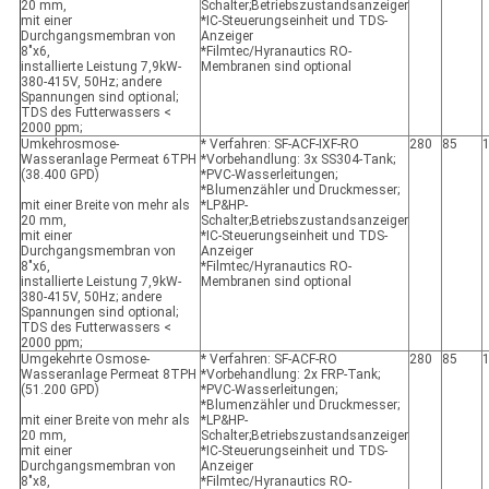
20 mm,
Schalter;Betriebszustandsanzeiger
mit einer
*IC-Steuerungseinheit und TDS-
Durchgangsmembran von
Anzeiger
8"x6,
*Filmtec/Hyranautics RO-
installierte Leistung 7,9kW-
Membranen sind optional
380-415V, 50Hz; andere
Spannungen sind optional;
TDS des Futterwassers <
2000 ppm;
Umkehrosmose-
* Verfahren: SF-ACF-IXF-RO
280
85
Wasseranlage Permeat 6TPH
*Vorbehandlung: 3x SS304-Tank;
(38.400 GPD)
*PVC-Wasserleitungen;
*Blumenzähler und Druckmesser;
mit einer Breite von mehr als
*LP&HP-
20 mm,
Schalter;Betriebszustandsanzeiger
mit einer
*IC-Steuerungseinheit und TDS-
Durchgangsmembran von
Anzeiger
8"x6,
*Filmtec/Hyranautics RO-
installierte Leistung 7,9kW-
Membranen sind optional
380-415V, 50Hz; andere
Spannungen sind optional;
TDS des Futterwassers <
2000 ppm;
Umgekehrte Osmose-
* Verfahren: SF-ACF-RO
280
85
Wasseranlage Permeat 8TPH
*Vorbehandlung: 2x FRP-Tank;
(51.200 GPD)
*PVC-Wasserleitungen;
*Blumenzähler und Druckmesser;
mit einer Breite von mehr als
*LP&HP-
20 mm,
Schalter;Betriebszustandsanzeiger
mit einer
*IC-Steuerungseinheit und TDS-
Durchgangsmembran von
Anzeiger
8"x8,
*Filmtec/Hyranautics RO-