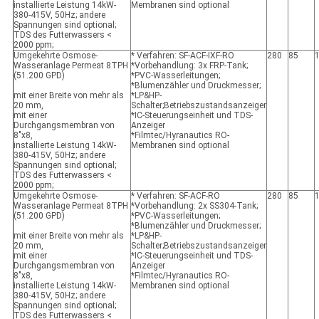
installierte Leistung 14kW-
Membranen sind optional
380-415V, 50Hz; andere
Spannungen sind optional;
TDS des Futterwassers <
2000 ppm;
Umgekehrte Osmose-
* Verfahren: SF-ACF-IXF-RO
280
85
Wasseranlage Permeat 8TPH
*Vorbehandlung: 3x FRP-Tank;
(51.200 GPD)
*PVC-Wasserleitungen;
*Blumenzähler und Druckmesser;
mit einer Breite von mehr als
*LP&HP-
20 mm,
Schalter;Betriebszustandsanzeiger
mit einer
*IC-Steuerungseinheit und TDS-
Durchgangsmembran von
Anzeiger
8"x8,
*Filmtec/Hyranautics RO-
installierte Leistung 14kW-
Membranen sind optional
380-415V, 50Hz; andere
Spannungen sind optional;
TDS des Futterwassers <
2000 ppm;
Umgekehrte Osmose-
* Verfahren: SF-ACF-RO
280
85
Wasseranlage Permeat 8TPH
*Vorbehandlung: 2x SS304-Tank;
(51.200 GPD)
*PVC-Wasserleitungen;
*Blumenzähler und Druckmesser;
mit einer Breite von mehr als
*LP&HP-
20 mm,
Schalter;Betriebszustandsanzeiger
mit einer
*IC-Steuerungseinheit und TDS-
Durchgangsmembran von
Anzeiger
8"x8,
*Filmtec/Hyranautics RO-
installierte Leistung 14kW-
Membranen sind optional
380-415V, 50Hz; andere
Spannungen sind optional;
TDS des Futterwassers <