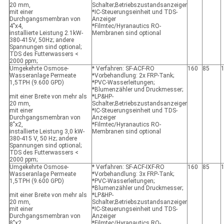
20 mm,
Schalter;Betriebszustandsanzeiger
mit einer
*IC-Steuerungseinheit und TDS-
Durchgangsmembran von
Anzeiger
4"x4,
*Filmtec/Hyranautics RO-
installierte Leistung 2.1kW-
Membranen sind optional
380-415V, 50Hz; andere
Spannungen sind optional;
TDS des Futterwassers <
2000 ppm;
Umgekehrte Osmose-
* Verfahren: SF-ACF-RO
160
85
Wasseranlage Permeate
*Vorbehandlung: 2x FRP-Tank;
1,5TPH (9.600 GPD)
*PVC-Wasserleitungen;
*Blumenzähler und Druckmesser;
mit einer Breite von mehr als
*LP&HP-
20 mm,
Schalter;Betriebszustandsanzeiger
mit einer
*IC-Steuerungseinheit und TDS-
Durchgangsmembran von
Anzeiger
8"x2,
*Filmtec/Hyranautics RO-
installierte Leistung 3,0 kW-
Membranen sind optional
380-415 V, 50 Hz; andere
Spannungen sind optional;
TDS des Futterwassers <
2000 ppm;
Umgekehrte Osmose-
* Verfahren: SF-ACF-IXF-RO
160
85
Wasseranlage Permeate
*Vorbehandlung: 3x FRP-Tank;
1,5TPH (9.600 GPD)
*PVC-Wasserleitungen;
*Blumenzähler und Druckmesser;
mit einer Breite von mehr als
*LP&HP-
20 mm,
Schalter;Betriebszustandsanzeiger
mit einer
*IC-Steuerungseinheit und TDS-
Durchgangsmembran von
Anzeiger
8"x2,
*Filmtec/Hyranautics RO-