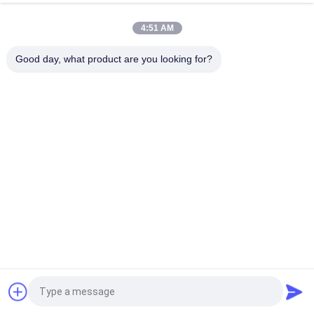
4:51 AM
verhandelbar MOQ:1 Satz
KONTAKT
Good day, what product are you looking for?
Handelsmaschine der
Wasseraufbereitungs-
100m3/H
verhandelbar MOQ:1 Satz
KONTAKT
Brackwasserumkehr-osmose
1TPH 2xSS304 Tanks Umkehrosmosewasseranlage für
kommerzielle RO-Reinigung
500L/H 3xSS304 Tanks Brackwasser
Umkehrosmosewasseranlage
Fordern Sie ein Angebot