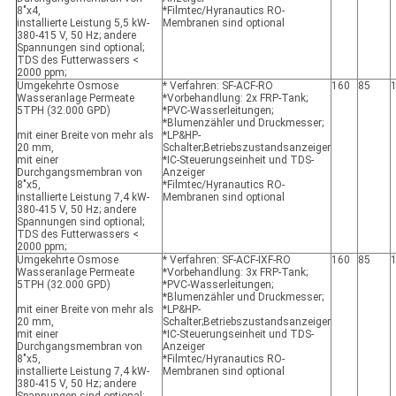
8"x4,
*Filmtec/Hyranautics RO-
installierte Leistung 5,5 kW-
Membranen sind optional
380-415 V, 50 Hz; andere
Spannungen sind optional;
TDS des Futterwassers <
2000 ppm;
Umgekehrte Osmose
* Verfahren: SF-ACF-RO
160
85
Wasseranlage Permeate
*Vorbehandlung: 2x FRP-Tank;
5TPH (32.000 GPD)
*PVC-Wasserleitungen;
*Blumenzähler und Druckmesser;
mit einer Breite von mehr als
*LP&HP-
20 mm,
Schalter;Betriebszustandsanzeiger
mit einer
*IC-Steuerungseinheit und TDS-
Durchgangsmembran von
Anzeiger
8"x5,
*Filmtec/Hyranautics RO-
installierte Leistung 7,4 kW-
Membranen sind optional
380-415 V, 50 Hz; andere
Spannungen sind optional;
TDS des Futterwassers <
2000 ppm;
Umgekehrte Osmose
* Verfahren: SF-ACF-IXF-RO
160
85
Wasseranlage Permeate
*Vorbehandlung: 3x FRP-Tank;
5TPH (32.000 GPD)
*PVC-Wasserleitungen;
*Blumenzähler und Druckmesser;
mit einer Breite von mehr als
*LP&HP-
20 mm,
Schalter;Betriebszustandsanzeiger
mit einer
*IC-Steuerungseinheit und TDS-
Durchgangsmembran von
Anzeiger
8"x5,
*Filmtec/Hyranautics RO-
installierte Leistung 7,4 kW-
Membranen sind optional
380-415 V, 50 Hz; andere