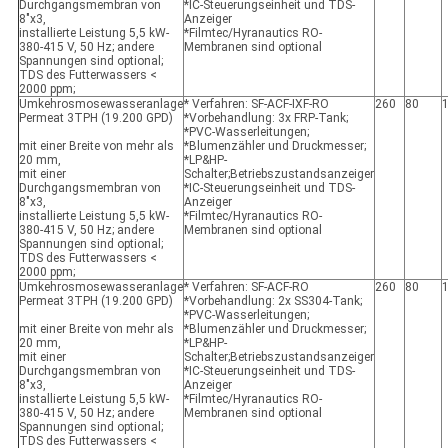
Durchgangsmembran von
*IC-Steuerungseinheit und TDS-
8"x3,
Anzeiger
installierte Leistung 5,5 kW-
*Filmtec/Hyranautics RO-
380-415 V, 50 Hz; andere
Membranen sind optional
Spannungen sind optional;
TDS des Futterwassers <
2000 ppm;
Umkehrosmosewasseranlage
* Verfahren: SF-ACF-IXF-RO
260
80
Permeat 3TPH (19.200 GPD)
*Vorbehandlung: 3x FRP-Tank;
*PVC-Wasserleitungen;
mit einer Breite von mehr als
*Blumenzähler und Druckmesser;
20 mm,
*LP&HP-
mit einer
Schalter;Betriebszustandsanzeiger
Durchgangsmembran von
*IC-Steuerungseinheit und TDS-
8"x3,
Anzeiger
installierte Leistung 5,5 kW-
*Filmtec/Hyranautics RO-
380-415 V, 50 Hz; andere
Membranen sind optional
Spannungen sind optional;
TDS des Futterwassers <
2000 ppm;
Umkehrosmosewasseranlage
* Verfahren: SF-ACF-RO
260
80
Permeat 3TPH (19.200 GPD)
*Vorbehandlung: 2x SS304-Tank;
*PVC-Wasserleitungen;
mit einer Breite von mehr als
*Blumenzähler und Druckmesser;
20 mm,
*LP&HP-
mit einer
Schalter;Betriebszustandsanzeiger
Durchgangsmembran von
*IC-Steuerungseinheit und TDS-
8"x3,
Anzeiger
installierte Leistung 5,5 kW-
*Filmtec/Hyranautics RO-
380-415 V, 50 Hz; andere
Membranen sind optional
Spannungen sind optional;
TDS des Futterwassers <