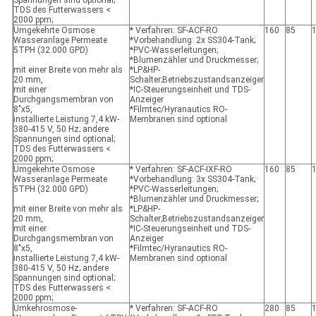
Spannungen sind optional;
TDS des Futterwassers <
2000 ppm;
Umgekehrte Osmose
* Verfahren: SF-ACF-RO
160
85
Wasseranlage Permeate
*Vorbehandlung: 2x SS304-Tank;
5TPH (32.000 GPD)
*PVC-Wasserleitungen;
*Blumenzähler und Druckmesser;
mit einer Breite von mehr als
*LP&HP-
20 mm,
Schalter;Betriebszustandsanzeiger
mit einer
*IC-Steuerungseinheit und TDS-
Durchgangsmembran von
Anzeiger
8"x5,
*Filmtec/Hyranautics RO-
installierte Leistung 7,4 kW-
Membranen sind optional
380-415 V, 50 Hz; andere
Spannungen sind optional;
TDS des Futterwassers <
2000 ppm;
Umgekehrte Osmose
* Verfahren: SF-ACF-IXF-RO
160
85
Wasseranlage Permeate
*Vorbehandlung: 3x SS304-Tank;
5TPH (32.000 GPD)
*PVC-Wasserleitungen;
*Blumenzähler und Druckmesser;
mit einer Breite von mehr als
*LP&HP-
20 mm,
Schalter;Betriebszustandsanzeiger
mit einer
*IC-Steuerungseinheit und TDS-
Durchgangsmembran von
Anzeiger
8"x5,
*Filmtec/Hyranautics RO-
installierte Leistung 7,4 kW-
Membranen sind optional
380-415 V, 50 Hz; andere
Spannungen sind optional;
TDS des Futterwassers <
2000 ppm;
Umkehrosmose-
* Verfahren: SF-ACF-RO
280
85