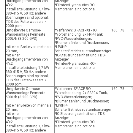
Durchgangsmembran von
Anzeiger
4"x2,
*Filmtec/Hyranautics RO-
installierte Leistung 1,7 kW-
Membranen sind optional
380-415 V, 50 Hz; andere
Spannungen sind optional;
TDS des Futterwassers <
2000 ppm;
Umgekehrte Osmose-
*Verfahren: SF-ACF-IXF-RO
160
78
Wasseranlage Permeate
*Vorbehandlung: 3x FRP-Tank;
500L/h (3.200 GPD)
*PVC-Wasserleitungen;
*Blumenzähler und Druckmesser;
mit einer Breite von mehr als
*LP&HP-
20 mm,
Schalter;Betriebszustandsanzeiger
mit einer
*IC-Steuerungseinheit und TDS-
Durchgangsmembran von
Anzeiger
4"x2,
*Filmtec/Hyranautics RO-
installierte Leistung 1,7 kW-
Membranen sind optional
380-415 V, 50 Hz; andere
Spannungen sind optional;
TDS des Futterwassers <
2000 ppm;
Umgekehrte Osmose-
*Verfahren: SF-ACF-RO
160
78
Wasseranlage Permeate
*Vorbehandlung: 2x SS304-Tank;
500L/h (3.200 GPD)
*PVC-Wasserleitungen;
*Blumenzähler und Druckmesser;
mit einer Breite von mehr als
*LP&HP-
20 mm,
Schalter;Betriebszustandsanzeiger
mit einer
*IC-Steuerungseinheit und TDS-
Durchgangsmembran von
Anzeiger
4"x2,
*Filmtec/Hyranautics RO-
installierte Leistung 1,7 kW-
Membranen sind optional
380-415 V, 50 Hz; andere