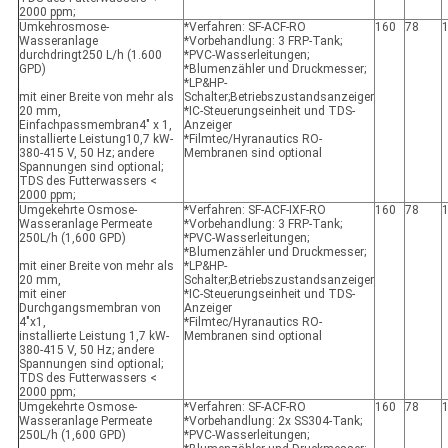
2000 ppm;
Umkehrosmose-
*Verfahren: SF-ACF-RO
160
78
Wasseranlage
*Vorbehandlung: 3 FRP-Tank;
durchdringt
250 L/h (1.600
*PVC-Wasserleitungen;
GPD)
*Blumenzähler und Druckmesser;
*LP&HP-
mit einer Breite von mehr als
Schalter;Betriebszustandsanzeiger
20 mm,
*IC-Steuerungseinheit und TDS-
Einfachpassmembran
4" x 1
,
Anzeiger
installierte Leistung
10,7 kW
-
*Filmtec/Hyranautics RO-
380-415 V, 50 Hz; andere
Membranen sind optional
Spannungen sind optional;
TDS des Futterwassers <
2000 ppm;
Umgekehrte Osmose-
*Verfahren: SF-ACF-IXF-RO
160
78
Wasseranlage Permeate
*Vorbehandlung: 3 FRP-Tank;
250L/h (1,600 GPD)
*PVC-Wasserleitungen;
*Blumenzähler und Druckmesser;
mit einer Breite von mehr als
*LP&HP-
20 mm,
Schalter;Betriebszustandsanzeiger
mit einer
*IC-Steuerungseinheit und TDS-
Durchgangsmembran von
Anzeiger
4"x1,
*Filmtec/Hyranautics RO-
installierte Leistung 1,7 kW-
Membranen sind optional
380-415 V, 50 Hz; andere
Spannungen sind optional;
TDS des Futterwassers <
2000 ppm;
Umgekehrte Osmose-
*Verfahren: SF-ACF-RO
160
78
Wasseranlage Permeate
*Vorbehandlung: 2x SS304-Tank;
250L/h (1,600 GPD)
*PVC-Wasserleitungen;