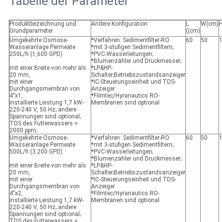
Tabelle der Parameter
Produktbezeichnung und
Andere Konfiguration
L
W
(cm)
Grundparameter
((cm)
Umgekehrte Osmose-
*Verfahren: Sedimentfilter-RO
60
50
Wasseranlage Permeate
*mit 3-stufigen Sedimentfiltern;
250L/h (1,600 GPD)
*PVC-Wasserleitungen;
*Blumenzähler und Druckmesser;
mit einer Breite von mehr als
*LP&HP-
20 mm,
Schalter;Betriebszustandsanzeiger
mit einer
*IC-Steuerungseinheit und TDS-
Durchgangsmembran von
Anzeiger
4"x1,
*Filmtec/Hyranautics RO-
installierte Leistung 1,7 kW-
Membranen sind optional
220-240 V, 50 Hz; andere
Spannungen sind optional;
TDS des Futterwassers <
2000 ppm;
Umgekehrte Osmose-
*Verfahren: Sedimentfilter-RO
60
50
Wasseranlage Permeate
*mit 3-stufigen Sedimentfiltern;
500L/h (3.200 GPD)
*PVC-Wasserleitungen;
*Blumenzähler und Druckmesser;
mit einer Breite von mehr als
*LP&HP-
20 mm,
Schalter;Betriebszustandsanzeiger
mit einer
*IC-Steuerungseinheit und TDS-
Durchgangsmembran von
Anzeiger
4"x2,
*Filmtec/Hyranautics RO-
installierte Leistung 1,7 kW-
Membranen sind optional
220-240 V, 50 Hz; andere
Spannungen sind optional;
TDS des Futterwassers <