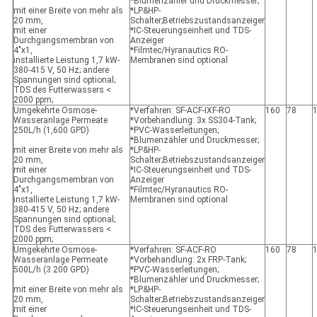
*Blumenzähler und Druckmesser;
mit einer Breite von mehr als
*LP&HP-
20 mm,
Schalter;Betriebszustandsanzeiger
mit einer
*IC-Steuerungseinheit und TDS-
Durchgangsmembran von
Anzeiger
4"x1,
*Filmtec/Hyranautics RO-
installierte Leistung 1,7 kW-
Membranen sind optional
380-415 V, 50 Hz; andere
Spannungen sind optional;
TDS des Futterwassers <
2000 ppm;
Umgekehrte Osmose-
*Verfahren: SF-ACF-IXF-RO
160
78
Wasseranlage Permeate
*Vorbehandlung: 3x SS304-Tank;
250L/h (1,600 GPD)
*PVC-Wasserleitungen;
*Blumenzähler und Druckmesser;
mit einer Breite von mehr als
*LP&HP-
20 mm,
Schalter;Betriebszustandsanzeiger
mit einer
*IC-Steuerungseinheit und TDS-
Durchgangsmembran von
Anzeiger
4"x1,
*Filmtec/Hyranautics RO-
installierte Leistung 1,7 kW-
Membranen sind optional
380-415 V, 50 Hz; andere
Spannungen sind optional;
TDS des Futterwassers <
2000 ppm;
Umgekehrte Osmose-
*Verfahren: SF-ACF-RO
160
78
Wasseranlage Permeate
*Vorbehandlung: 2x FRP-Tank;
500L/h (3.200 GPD)
*PVC-Wasserleitungen;
*Blumenzähler und Druckmesser;
mit einer Breite von mehr als
*LP&HP-
20 mm,
Schalter;Betriebszustandsanzeiger
mit einer
*IC-Steuerungseinheit und TDS-