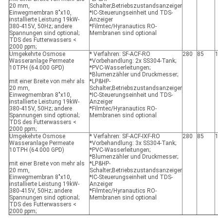
20 mm,
Schalter;Betriebszustandsanzeiger
Einwegmembran 8"x10,
*IC-Steuerungseinheit und TDS-
installierte Leistung 19kW-
Anzeiger
380-415V, 50Hz; andere
*Filmtec/Hyranautics RO-
Spannungen sind optional;
Membranen sind optional
TDS des Futterwassers <
2000 ppm;
Umgekehrte Osmose
* Verfahren: SF-ACF-RO
280
85
Wasseranlage Permeate
*Vorbehandlung: 2x SS304-Tank;
10TPH (64.000 GPD)
*PVC-Wasserleitungen;
*Blumenzähler und Druckmesser;
mit einer Breite von mehr als
*LP&HP-
20 mm,
Schalter;Betriebszustandsanzeiger
Einwegmembran 8"x10,
*IC-Steuerungseinheit und TDS-
installierte Leistung 19kW-
Anzeiger
380-415V, 50Hz; andere
*Filmtec/Hyranautics RO-
Spannungen sind optional;
Membranen sind optional
TDS des Futterwassers <
2000 ppm;
Umgekehrte Osmose
* Verfahren: SF-ACF-IXF-RO
280
85
Wasseranlage Permeate
*Vorbehandlung: 3x SS304-Tank;
10TPH (64.000 GPD)
*PVC-Wasserleitungen;
*Blumenzähler und Druckmesser;
mit einer Breite von mehr als
*LP&HP-
20 mm,
Schalter;Betriebszustandsanzeiger
Einwegmembran 8"x10,
*IC-Steuerungseinheit und TDS-
installierte Leistung 19kW-
Anzeiger
380-415V, 50Hz; andere
*Filmtec/Hyranautics RO-
Spannungen sind optional;
Membranen sind optional
TDS des Futterwassers <
2000 ppm;