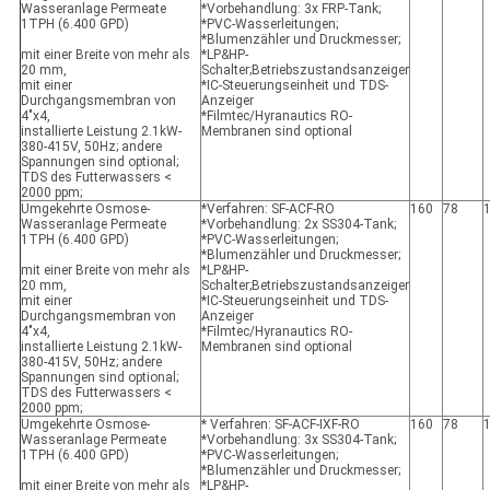
Wasseranlage Permeate
*Vorbehandlung: 3x FRP-Tank;
1TPH (6.400 GPD)
*PVC-Wasserleitungen;
*Blumenzähler und Druckmesser;
mit einer Breite von mehr als
*LP&HP-
20 mm,
Schalter;Betriebszustandsanzeiger
mit einer
*IC-Steuerungseinheit und TDS-
Durchgangsmembran von
Anzeiger
4"x4,
*Filmtec/Hyranautics RO-
installierte Leistung 2.1kW-
Membranen sind optional
380-415V, 50Hz; andere
Spannungen sind optional;
TDS des Futterwassers <
2000 ppm;
Umgekehrte Osmose-
*Verfahren: SF-ACF-RO
160
78
Wasseranlage Permeate
*Vorbehandlung: 2x SS304-Tank;
1TPH (6.400 GPD)
*PVC-Wasserleitungen;
*Blumenzähler und Druckmesser;
mit einer Breite von mehr als
*LP&HP-
20 mm,
Schalter;Betriebszustandsanzeiger
mit einer
*IC-Steuerungseinheit und TDS-
Durchgangsmembran von
Anzeiger
4"x4,
*Filmtec/Hyranautics RO-
installierte Leistung 2.1kW-
Membranen sind optional
380-415V, 50Hz; andere
Spannungen sind optional;
TDS des Futterwassers <
2000 ppm;
Umgekehrte Osmose-
* Verfahren: SF-ACF-IXF-RO
160
78
Wasseranlage Permeate
*Vorbehandlung: 3x SS304-Tank;
1TPH (6.400 GPD)
*PVC-Wasserleitungen;
*Blumenzähler und Druckmesser;
mit einer Breite von mehr als
*LP&HP-