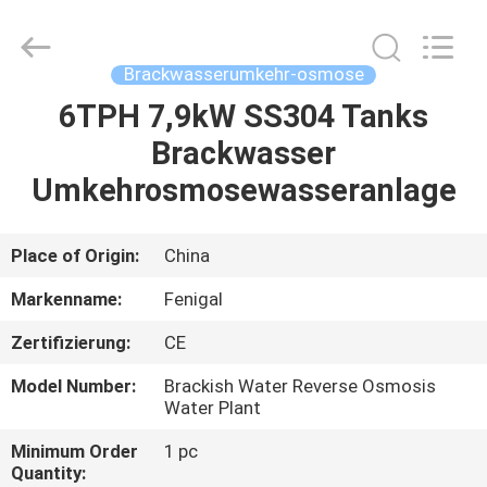
Science
&
Technology
Co.,
Ltd..
Brackwasserumkehr-osmose
All
Rights
Reserved.
6TPH 7,9kW SS304 Tanks
HAUS
Brackwasser
PRODUKTE
Umkehrosmosewasseranlage
ÜBER
Place of Origin:
China
UNS
Markenname:
Fenigal
Zertifizierung:
CE
FABRIK-
Model Number:
Brackish Water Reverse Osmosis
AUSFLUG
Water Plant
Minimum Order
1 pc
QUALITÄTSKONTROLLE
Quantity: