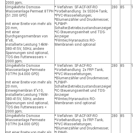
2000 ppm;
Umgekehrte Osmose-
* Verfahren: SF-ACF-IXF-RO
280
85
Wasseranlage Permeat 8TPH
*Vorbehandlung: 3x SS304-Tank;
(51.200 GPD)
*PVC-Wasserleitungen;
*Blumenzähler und Druckmesser;
mit einer Breite von mehr als
*LP&HP-
20 mm,
Schalter;Betriebszustandsanzeiger
mit einer
*IC-Steuerungseinheit und TDS-
Durchgangsmembran von
Anzeiger
8"x8,
*Filmtec/Hyranautics RO-
installierte Leistung 14kW-
Membranen sind optional
380-415V, 50Hz; andere
Spannungen sind optional;
TDS des Futterwassers <
2000 ppm;
Umgekehrte Osmose
* Verfahren: SF-ACF-RO
280
85
Wasseranlage Permeate
*Vorbehandlung: 2x FRP-Tank;
10TPH (64.000 GPD)
*PVC-Wasserleitungen;
*Blumenzähler und Druckmesser;
mit einer Breite von mehr als
*LP&HP-
20 mm,
Schalter;Betriebszustandsanzeiger
Einwegmembran 8"x10,
*IC-Steuerungseinheit und TDS-
installierte Leistung 19kW-
Anzeiger
380-415V, 50Hz; andere
*Filmtec/Hyranautics RO-
Spannungen sind optional;
Membranen sind optional
TDS des Futterwassers <
2000 ppm;
Umgekehrte Osmose
* Verfahren: SF-ACF-IXF-RO
280
85
Wasseranlage Permeate
*Vorbehandlung: 3x FRP-Tank;
10TPH (64.000 GPD)
*PVC-Wasserleitungen;
*Blumenzähler und Druckmesser;
mit einer Breite von mehr als
*LP&HP-