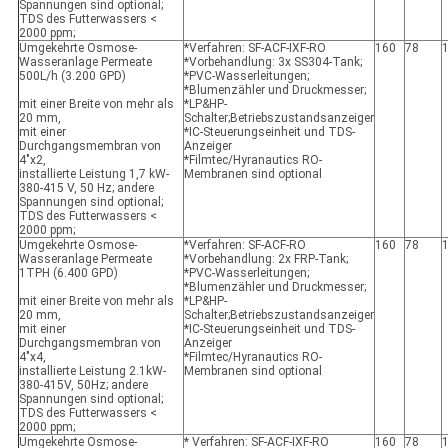
Spannungen sind optional;
TDS des Futterwassers <
2000 ppm;
Umgekehrte Osmose-
*Verfahren: SF-ACF-IXF-RO
160
78
Wasseranlage Permeate
*Vorbehandlung: 3x SS304-Tank;
500L/h (3.200 GPD)
*PVC-Wasserleitungen;
*Blumenzähler und Druckmesser;
mit einer Breite von mehr als
*LP&HP-
20 mm,
Schalter;Betriebszustandsanzeiger
mit einer
*IC-Steuerungseinheit und TDS-
Durchgangsmembran von
Anzeiger
4"x2,
*Filmtec/Hyranautics RO-
installierte Leistung 1,7 kW-
Membranen sind optional
380-415 V, 50 Hz; andere
Spannungen sind optional;
TDS des Futterwassers <
2000 ppm;
Umgekehrte Osmose-
*Verfahren: SF-ACF-RO
160
78
Wasseranlage Permeate
*Vorbehandlung: 2x FRP-Tank;
1TPH (6.400 GPD)
*PVC-Wasserleitungen;
*Blumenzähler und Druckmesser;
mit einer Breite von mehr als
*LP&HP-
20 mm,
Schalter;Betriebszustandsanzeiger
mit einer
*IC-Steuerungseinheit und TDS-
Durchgangsmembran von
Anzeiger
4"x4,
*Filmtec/Hyranautics RO-
installierte Leistung 2.1kW-
Membranen sind optional
380-415V, 50Hz; andere
Spannungen sind optional;
TDS des Futterwassers <
2000 ppm;
Umgekehrte Osmose-
* Verfahren: SF-ACF-IXF-RO
160
78