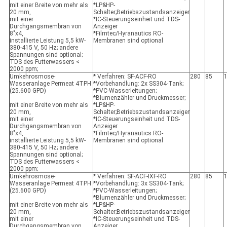
mit einer Breite von mehr als
*LP&HP-
20 mm,
Schalter;Betriebszustandsanzeiger
mit einer
*IC-Steuerungseinheit und TDS-
Durchgangsmembran von
Anzeiger
8"x4,
*Filmtec/Hyranautics RO-
installierte Leistung 5,5 kW-
Membranen sind optional
380-415 V, 50 Hz; andere
Spannungen sind optional;
TDS des Futterwassers <
2000 ppm;
Umkehrosmose-
* Verfahren: SF-ACF-RO
280
85
Wasseranlage Permeat 4TPH
*Vorbehandlung: 2x SS304-Tank;
(25.600 GPD)
*PVC-Wasserleitungen;
*Blumenzähler und Druckmesser;
mit einer Breite von mehr als
*LP&HP-
20 mm,
Schalter;Betriebszustandsanzeiger
mit einer
*IC-Steuerungseinheit und TDS-
Durchgangsmembran von
Anzeiger
8"x4,
*Filmtec/Hyranautics RO-
installierte Leistung 5,5 kW-
Membranen sind optional
380-415 V, 50 Hz; andere
Spannungen sind optional;
TDS des Futterwassers <
2000 ppm;
Umkehrosmose-
* Verfahren: SF-ACF-IXF-RO
280
85
Wasseranlage Permeat 4TPH
*Vorbehandlung: 3x SS304-Tank;
(25.600 GPD)
*PVC-Wasserleitungen;
*Blumenzähler und Druckmesser;
mit einer Breite von mehr als
*LP&HP-
20 mm,
Schalter;Betriebszustandsanzeiger
mit einer
*IC-Steuerungseinheit und TDS-
Durchgangsmembran von
Anzeiger