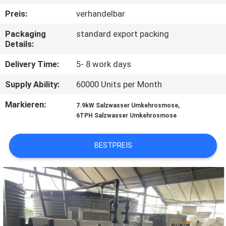
Preis:
verhandelbar
TRETEN
Packaging
standard export packing
SIE
Details:
MIT
Delivery Time:
5- 8 work days
UNS
Supply Ability:
60000 Units per Month
IN
Markieren:
,
VERBINDUNG
7.9kW Salzwasser Umkehrosmose
6TPH Salzwasser Umkehrosmose
NACHRICHTEN
BESTPREIS
FORDERN
SIE EIN
ZITAT