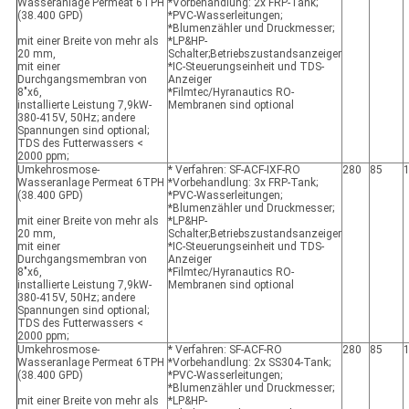
Wasseranlage Permeat 6TPH
*Vorbehandlung: 2x FRP-Tank;
(38.400 GPD)
*PVC-Wasserleitungen;
*Blumenzähler und Druckmesser;
mit einer Breite von mehr als
*LP&HP-
20 mm,
Schalter;Betriebszustandsanzeiger
mit einer
*IC-Steuerungseinheit und TDS-
Durchgangsmembran von
Anzeiger
8"x6,
*Filmtec/Hyranautics RO-
installierte Leistung 7,9kW-
Membranen sind optional
380-415V, 50Hz; andere
Spannungen sind optional;
TDS des Futterwassers <
2000 ppm;
Umkehrosmose-
* Verfahren: SF-ACF-IXF-RO
280
85
Wasseranlage Permeat 6TPH
*Vorbehandlung: 3x FRP-Tank;
(38.400 GPD)
*PVC-Wasserleitungen;
*Blumenzähler und Druckmesser;
mit einer Breite von mehr als
*LP&HP-
20 mm,
Schalter;Betriebszustandsanzeiger
mit einer
*IC-Steuerungseinheit und TDS-
Durchgangsmembran von
Anzeiger
8"x6,
*Filmtec/Hyranautics RO-
installierte Leistung 7,9kW-
Membranen sind optional
380-415V, 50Hz; andere
Spannungen sind optional;
TDS des Futterwassers <
2000 ppm;
Umkehrosmose-
* Verfahren: SF-ACF-RO
280
85
Wasseranlage Permeat 6TPH
*Vorbehandlung: 2x SS304-Tank;
(38.400 GPD)
*PVC-Wasserleitungen;
*Blumenzähler und Druckmesser;
mit einer Breite von mehr als
*LP&HP-