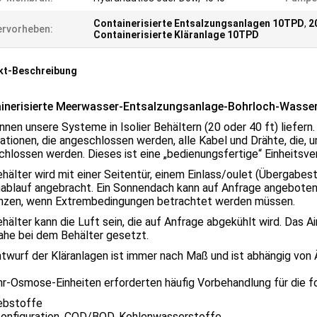
Containerisierte Entsalzungsanlagen 10TPD
,
2
rvorheben:
Containerisierte Kläranlage 10TPD
kt-Beschreibung
inerisierte Meerwasser-Entsalzungsanlage-Bohrloch-Wasse
nnen unsere Systeme in Isolier Behältern (20 oder 40 ft) liefern
lationen, die angeschlossen werden, alle Kabel und Drähte, die,
hlossen werden. Dieses ist eine „bedienungsfertige“ Einheitsve
hälter wird mit einer Seitentür, einem Einlass/oulet (Übergabeste
ablauf angebracht. Ein Sonnendach kann auf Anfrage angeboten
nzen, wenn Extrembedingungen betrachtet werden müssen.
hälter kann die Luft sein, die auf Anfrage abgekühlt wird. Das Ai
ahe bei dem Behälter gesetzt.
twurf der Kläranlagen ist immer nach Maß und ist abhängig von
r-Osmose-Einheiten erforderten häufig Vorbehandlung für die 
bstoffe
konfiguration, COD/BOD, Kohlenwasserstoffe