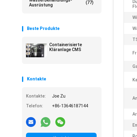
Wasserbehandlungs-
D
(77)
Ausrüstung
F
Wi
Beste Produkte
W
T
Containerisierte
Kläranlage CMS
Fr
Ga
Kontakte
Ka
Kontakte:
Joe Zu
A
Telefon:
+86-13646187144
Ar
En
R