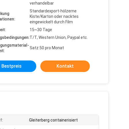
verhandelbar
Standardexport-hölzerne
ckung
Kiste/Karton oder nacktes
ationen:
eingewickelt durch Film
eit:
15~30 Tage
gsbedingungen:
T/T, Western Union, Paypal etc.
gungsmaterial-
Satz 50 pro Monat
it:
Bestpreis
Kontakt
f:
Gleiterberg containerisiert