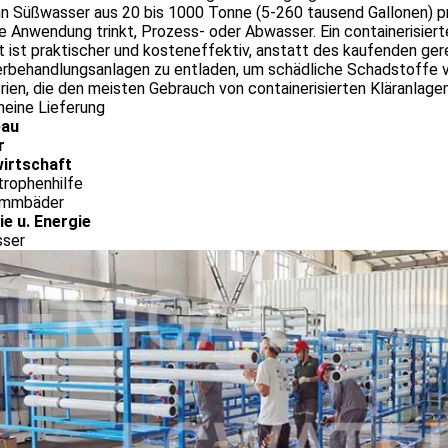
nn Süßwasser aus 20 bis 1000 Tonne (5-260 tausend Gallonen) pr
re Anwendung trinkt, Prozess- oder Abwasser. Ein containerisi
t ist praktischer und kosteneffektiv, anstatt des kaufenden g
rbehandlungsanlagen zu entladen, um schädliche Schadstoffe v
rien, die den meisten Gebrauch von containerisierten Kläranlage
meine Lieferung
bau
r
irtschaft
trophenhilfe
immbäder
ie u. Energie
ser