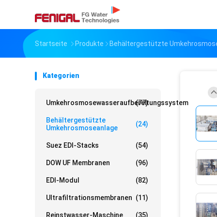
Startseite
Produkte
Behältergestützte Umkehrosmos
Kategorien
Umkehrosmosewasseraufbereitungssystem
(77)
Behältergestützte
(24)
Umkehrosmoseanlage
Suez EDI-Stacks
(54)
DOW UF Membranen
(96)
EDI-Modul
(82)
Ultrafiltrationsmembranen
(11)
Reinstwasser-Maschine
(35)