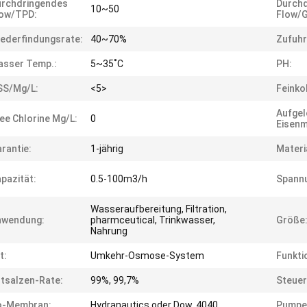
urchdringendes
Durch
10~50
low/TPD:
Flow/
ederfindungsrate:
40~70%
Zufuh
asser Temp.:
5~35˚C
PH:
SS/mg/L:
<5>
Feinko
Aufgel
ee Chlorine Mg/L:
0
Eisenm
rantie:
1-jährig
Materi
pazität:
0.5-100m3/h
Spann
Wasseraufbereitung, Filtration,
nwendung:
pharmceutical, Trinkwasser,
Größe
Nahrung
t:
Umkehr-Osmose-System
Funkti
tsalzen-Rate:
99%, 99,7%
Steuer
o-Membran:
Hydranautics oder Dow, 4040
Pumpe