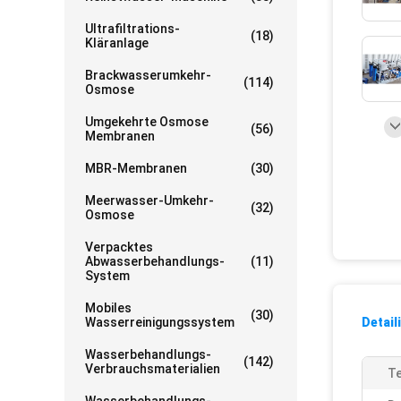
Ultrafiltrations-
(18)
Kläranlage
Brackwasserumkehr-
(114)
Osmose
Umgekehrte Osmose
(56)
Membranen
MBR-Membranen
(30)
Meerwasser-Umkehr-
(32)
Osmose
Verpacktes
Abwasserbehandlungs-
(11)
System
Mobiles
(30)
Wasserreinigungssystem
Detail
Wasserbehandlungs-
(142)
Verbrauchsmaterialien
Te