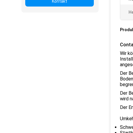
Kontakt
He
Produ
Conta
Wir kö
Instal
angesc
Der Be
Boden
begre
Der Be
wird n
Der En
Umkeh
Schwe
Start