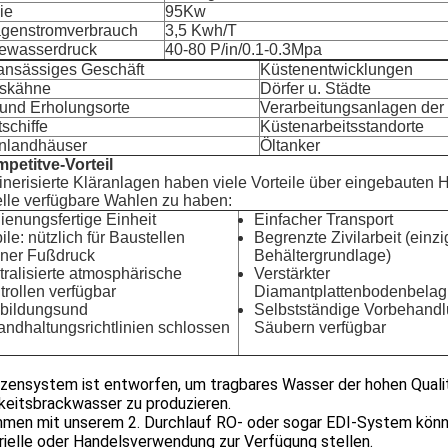
ie
95Kw
genstromverbrauch
3,5 Kwh/T
ewasserdruck
40-80 P/in/0.1-0.3Mpa
-ansässiges Geschäft
Küstenentwicklungen
tskähne
Dörfer u. Städte
 und Erholungsorte
Verarbeitungsanlagen der
schiffe
Küstenarbeitsstandorte
nlandhäuser
Öltanker
petitve-Vorteil
nerisierte Kläranlagen haben viele Vorteile über eingebauten 
elle verfügbare Wahlen zu haben:
ienungsfertige Einheit
Einfacher Transport
le: nützlich für Baustellen
Begrenzte Zivilarbeit (einz
iner Fußdruck
Behältergrundlage)
tralisierte atmosphärische
Verstärkter
trollen verfügbar
Diamantplattenbodenbelag
bildungsund
Selbstständige Vorbehand
tandhaltungsrichtlinien schlossen
Säubern verfügbar
lzensystem ist entworfen, um tragbares Wasser der hohen Qual
keitsbrackwasser zu produzieren.
men mit unserem 2. Durchlauf RO- oder sogar EDI-System könnt
rielle oder Handelsverwendung zur Verfügung stellen.