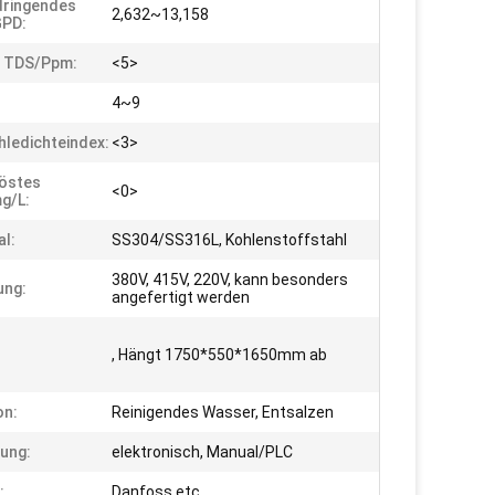
dringendes
2,632~13,158
GPD:
r TDS/ppm:
<5>
4~9
hledichteindex:
<3>
östes
<0>
g/l:
al:
SS304/SS316L, Kohlenstoffstahl
380V, 415V, 220V, kann besonders
ung:
angefertigt werden
:
, Hängt 1750*550*1650mm ab
on:
Reinigendes Wasser, Entsalzen
ung:
elektronisch, Manual/PLC
:
Danfoss etc.