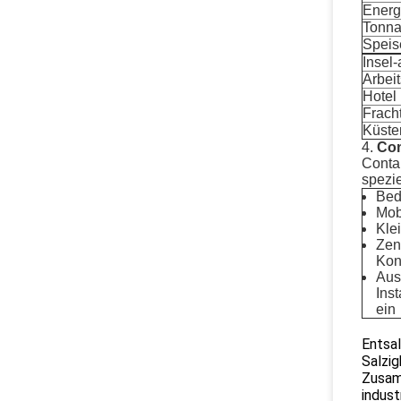
Energ
Tonna
Speis
Insel
Arbei
Hotel
Fracht
Küste
4.
Com
Contai
spezi
Bed
Mobi
Kle
Zen
Kon
Aus
Ins
ein
Entsa
Salzig
Zusam
indust