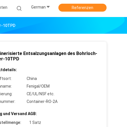
German
hten
Referenzen
er-10TPD
inerisierte Entsalzungsanlagen des Bohrloch-
er-10TPD
tdetails:
ftsort:
China
nname:
Fenigal/OEM
zierung:
CE/UL/NSF etc.
lnummer:
Container-RO-2A
g und Versand AGB:
stellmenge:
1 Satz