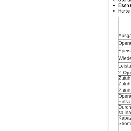
Eisen
Härte
Ausga
Opera
Speis
Wiede
Leist
2.
Ope
Zufuh
Zufuh
Zufuh
Opera
Entsa
Durch
salina
Kapaz
Strom