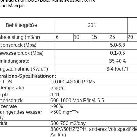
 und Mangan
Behältergröße
20ft
beleistung (m3/hr)
6
10
15
25
20
tionsdruck (Mpa)
5.0-6.8
ewasserdruck (Mpa)
0.1-0.5
rfindungsrate
35-40%
ungsaufnahme (Kwh/T)
3-4 Kwh/T
rations-Spezifikationen:
r TDS
10,000-42000 PPMs
rtemperatur
2-40℃
r pH
3-11
tionsdruck
600-1000 Mpa P/in/4-6.5
lzenrate
>98%
dringendes Wasser
<500 mg="">
ty
ität
500-750 m3/day
380V/50HZ/3PH, anderes Volt spezifizie
Auftrag