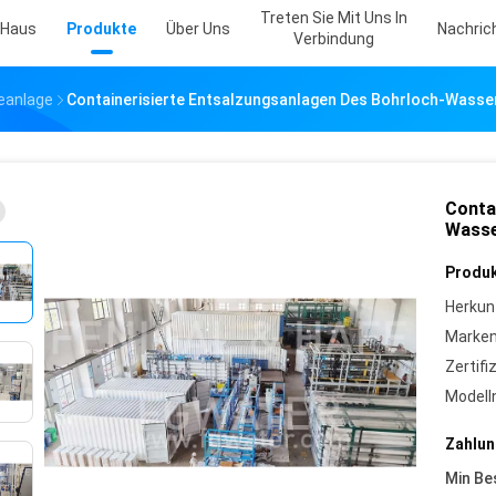
Treten Sie Mit Uns In
Haus
Produkte
Über Uns
Nachric
Verbindung
eanlage
Containerisierte Entsalzungsanlagen Des Bohrloch-Wass
Conta
Wass
Produk
Herkun
Marke
Zertifi
Model
Zahlun
Min Be