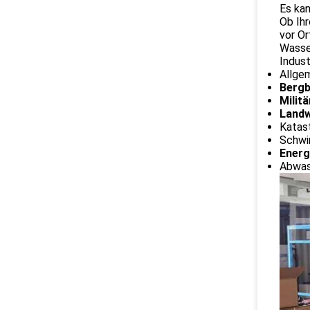
Es ka
Ob Ih
vor Or
Wasse
Indust
Allge
Berg
Militä
Landw
Katas
Schw
Energ
Abwas